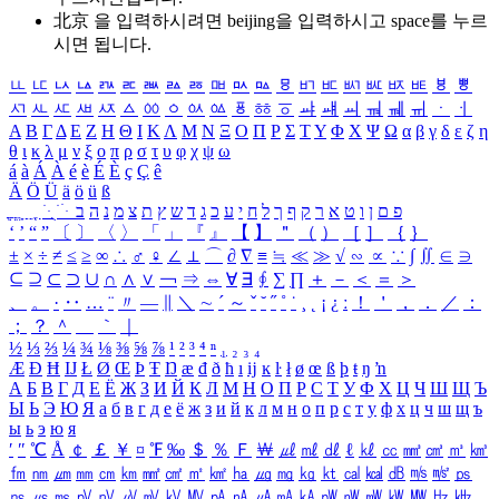
北京 을 입력하시려면
beijing
을 입력하시고 space를 누르
시면 됩니다.
ㅥ
ㅦ
ㅧ
ㅨ
ㅩ
ㅪ
ㅫ
ㅬ
ㅭ
ㅮ
ㅯ
ㅰ
ㅱ
ㅲ
ㅳ
ㅴ
ㅵ
ㅶ
ㅷ
ㅸ
ㅹ
ㅺ
ㅻ
ㅼ
ㅽ
ㅾ
ㅿ
ㆀ
ㆁ
ㆂ
ㆃ
ㆄ
ㆅ
ㆆ
ㆇ
ㆈ
ㆉ
ㆊ
ㆋ
ㆌ
ㆍ
ㆎ
Α
Β
Γ
Δ
Ε
Ζ
Η
Θ
Ι
Κ
Λ
Μ
Ν
Ξ
Ο
Π
Ρ
Σ
Τ
Υ
Φ
Χ
Ψ
Ω
α
β
γ
δ
ε
ζ
η
θ
ι
κ
λ
μ
ν
ξ
ο
π
ρ
σ
τ
υ
φ
χ
ψ
ω
á
à
Á
À
é
è
É
È
ç
Ç
ê
Ä
Ö
Ü
ä
ö
ü
ß
ְ
ֳ
ֲ
ֱ
ָ
ַ
ֵ
ֶ
ִ
ֹ
ּ
ֻ
ׂ
ׁ
ּ
ב
ה
נ
מ
צ
ת
ץ
ש
ד
ג
כ
ע
י
ח
ל
ך
ף
ק
ר
א
ט
ו
ן
ם
פ
‘
’
“
”
〔
〕
〈
〉
「
」
『
』
【
】
＂
（
）
［
］
｛
｝
±
×
÷
≠
≤
≥
∞
∴
♂
♀
∠
⊥
⌒
∂
∇
≡
≒
≪
≫
√
∽
∝
∵
∫
∬
∈
∋
⊆
⊇
⊂
⊃
∪
∩
∧
∨
￢
⇒
⇔
∀
∃
∮
∑
∏
＋
－
＜
＝
＞
、
。
·
‥
…
¨
〃
―
∥
＼
∼
´
～
ˇ
˘
˝
˚
˙
¸
˛
¡
¿
ː
！
＇
，
．
／
：
；
？
＾
＿
｀
｜
½
⅓
⅔
¼
¾
⅛
⅜
⅝
⅞
¹
²
³
⁴
ⁿ
₁
₂
₃
₄
Æ
Ð
Ħ
Ĳ
Ł
Ø
Œ
Þ
Ŧ
Ŋ
æ
đ
ð
ħ
ı
ĳ
ĸ
ŀ
ł
ø
œ
ß
þ
ŧ
ŋ
ŉ
А
Б
В
Г
Д
Е
Ё
Ж
З
И
Й
К
Л
М
Н
О
П
Р
С
Т
У
Ф
Х
Ц
Ч
Ш
Щ
Ъ
Ы
Ь
Э
Ю
Я
а
б
в
г
д
е
ё
ж
з
и
й
к
л
м
н
о
п
р
с
т
у
ф
х
ц
ч
ш
щ
ъ
ы
ь
э
ю
я
′
″
℃
Å
￠
￡
￥
¤
℉
‰
＄
％
Ｆ
￦
㎕
㎖
㎗
ℓ
㎘
㏄
㎣
㎤
㎥
㎦
㎙
㎚
㎛
㎜
㎝
㎞
㎟
㎠
㎡
㎢
㏊
㎍
㎎
㎏
㏏
㎈
㎉
㏈
㎧
㎨
㎰
㎱
㎲
㎳
㎴
㎵
㎶
㎷
㎸
㎹
㎀
㎁
㎂
㎃
㎄
㎺
㎻
㎽
㎾
㎿
㎐
㎑