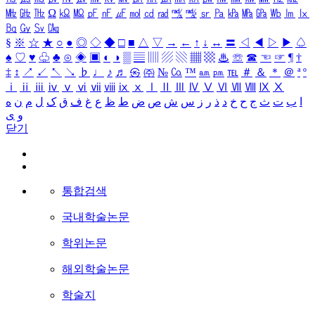
㎒
㎓
㎔
Ω
㏀
㏁
㎊
㎋
㎌
㏖
㏅
㎭
㎮
㎯
㏛
㎩
㎪
㎫
㎬
㏝
㏐
㏓
㏃
㏉
㏜
㏆
§
※
☆
★
○
●
◎
◇
◆
□
■
△
▽
→
←
↑
↓
↔
〓
◁
◀
▷
▶
♤
♠
♡
♥
♧
♣
⊙
◈
▣
◐
◑
▒
▤
▥
▨
▧
▦
▩
♨
☏
☎
☜
☞
¶
†
‡
↕
↗
↙
↖
↘
♭
♩
♪
♬
㉿
㈜
№
㏇
™
㏂
㏘
℡
＃
＆
＊
＠
ª
º
ⅰ
ⅱ
ⅲ
ⅳ
ⅴ
ⅵ
ⅶ
ⅷ
ⅸ
ⅹ
Ⅰ
Ⅱ
Ⅲ
Ⅳ
Ⅴ
Ⅵ
Ⅶ
Ⅷ
Ⅸ
Ⅹ
ا
ب
ت
ث
ج
ح
خ
د
ذ
ر
ز
س
ش
ص
ض
ط
ظ
ع
غ
ف
ق
ک
ل
م
ن
ه
و
ی
닫기
통합검색
국내학술논문
학위논문
해외학술논문
학술지