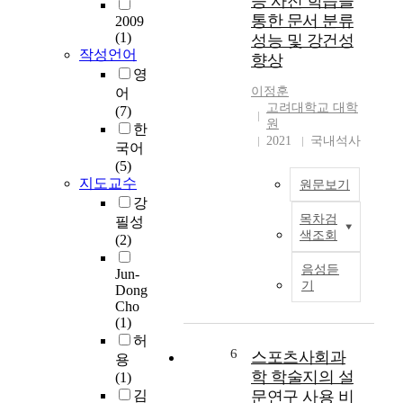
응 사전 학습을
신
a
터의 가장 주요한 문
i
통한 문서 분류
2009
경
s
제이다. 따라서 본 논
s
(1)
성능 및 강건성
망
b
문은 가상 병렬 데이
a
작성언어
향상
기
e
터 생성 시 뉴클러스
i
영
계
e
샘플링 방법으로
m
이정훈
어
번
n
beam-search 디코딩을
e
고려대학교 대학
(7)
역
w
대체하여 다양성 부
d
원
한
시
i
족 문제를 해결하였
a
2021
국내석사
국어
스
d
다. 실험 결과에 의하
t
(5)
템
e
면 뉴클러스 샘플링
o
지도교수
원문보기
은
l
에 기반한 디코딩이
b
강
여
y
beam-search 디코딩에
s
목차검
필성
전
L
p
비하여 가상 병렬 데
e
색조회
(2)
히
a
r
이터의 미등록 단어
r
언
n
a
비율을 13.27%에서
v
음성듣
Jun-
어
g
c
4.0%까지 낮추었다.
i
기
Dong
별
u
t
도메인 외 (out-
n
Cho
문
a
i
domain) 번역에서 뉴
g
(1)
제
g
c
클러스 샘플링에 기
c
허
로
e
e
반한 방법이 beam
o
6
스포츠사회과
용
어
m
d
search에 비해 0.51
n
학 학술지의 설
(1)
려
o
t
BLEU (Bilingual
c
김
문연구 사용 비