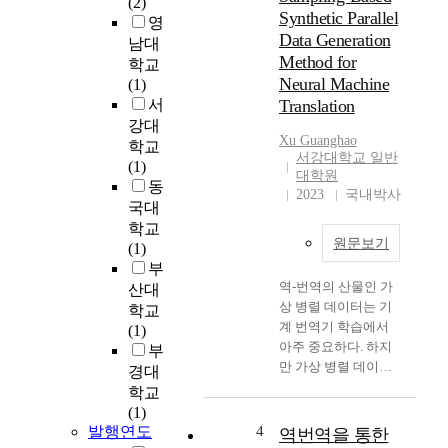
(2)
하
t
Synthetic Parallel
영
기
y
Data Generation
남대
위
o
Method for
학교
해
f
Neural Machine
(1)
서
t
서
Translation
계
r
강대
산
a
Xu Guanghao
을
학교
n
서강대학교 일반
사
(1)
s
대학원
용
동
l
2023
국내박사
하
a
국대
는
t
학교
원문보기
과
i
(1)
정
o
부
이
n
역-번역의 산물인 가
산대
다
h
상 병렬 데이터는 기
학교
.
a
계 번역기 학습에서
(1)
신
s
아주 중요하다. 하지
부
경
a
만 가상 병렬 데이터
경대
망
l
와 인간이 태깅한 병
학교
을
o
렬 데이터 사이에는
(1)
사
n
여전히 큰 차이가 있
발행연도
4
역번역을 통한
용
g
다. 본 논문은 이러한