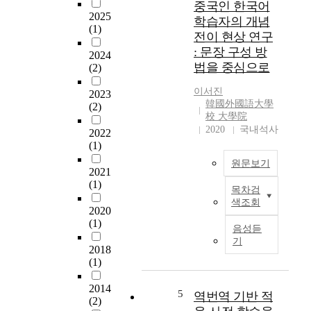
중국인 한국어
하
-
차이를 줄이기 위하
2025
학습자의 개념
는
s
여 번역 적절성과 번
(1)
전이 현상 연구
현
t
역 다양성에 초점을
: 문장 구성 방
재
a
2024
맞추어 가상 병렬 데
법을 중심으로
(2)
기
n
이터를 분석하였다.
계
d
가상 병렬 데이터의
이서진
2023
번
i
번역 적절성은 다중
韓國外國語大學
(2)
역
n
문장-임베딩 모델을
校 大學院
시
g
이용하여 병렬 문장
2020
국내석사
2022
스
t
사이의 의미적 유사
(1)
템
r
도에 근거하여 측정
원문보기
의
a
하였다. 또한 가상 병
2021
용
d
렬 데이터의 번역 다
(1)
목차검
이
i
양성은 저-빈도 단어
T
색조회
성
t
수와 미등록 단어의
h
2020
과
i
비율에 근거하여 분
i
(1)
음성듣
발
o
석하였다. 본 논문의
s
기
전
n
2018
분석에 의하면 역-번
s
(1)
성
a
역 디코딩 단계의
t
외
n
beam search로 인하여
u
2014
에
d
발생되는 다양성 부
d
5
역번역 기반 적
(2)
도
h
족이 가상 병렬 데이
y