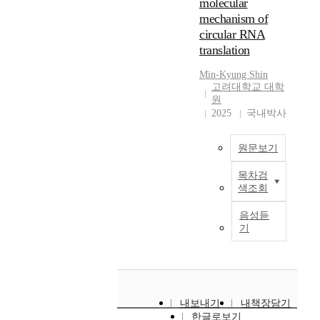
d
molecular
능
c
학
사
o
,
compared to 13.27%
s
s
mechanism of
분
e
습
용
w
a
for beam search. In
o
t
야
s
현
circular RNA
한
n
s
out-domain
f
h
에
s
장
translation
다
s
c
translation tasks,
o
a
서
o
에
.
t
u
synthetic data
r
t
가
Min-Kyung Shin
f
서
기
r
l
generated by the
g
c
고려대학교 대학
장
d
이
준
e
t
sampling method
a
원
o
잘
i
러
모
a
u
outperforms the
n
2025
국내박사
n
연
r
한
델
m
r
generated via beam
i
v
구
e
방
의
t
a
search by 0.51 BLEU
z
e
되
c
법
원문보기
결
a
l
(Bilingual Evaluation
i
r
었
t
을
과
s
e
Understudy) score.
n
t
지
l
활
목차검
에
k
x
Furthermore, we
g
유
s
색조회
만
y
용
서
b
c
observe an additional
s
전
n
도
q
한
번
e
h
gain of 0.18 BLEU by
e
자
a
음성듣
전
u
교
역
c
a
adding synthetic data
n
발
기
t
적
o
육
에
o
n
filtering. Synthetic
t
현
u
인
t
모
서
m
g
data generated by the
e
조
r
학
i
형
존
e
e
nucleus sampling
n
절
a
문
n
을
댓
s
s
method outperforms
c
에
l
중
g
고
말
a
h
beam search by 0.96 −
e
있
l
하
내보내기
내책장담기
o
안
과
d
a
1.23 BLEU in
s
어
a
한글로보기
나
v
하