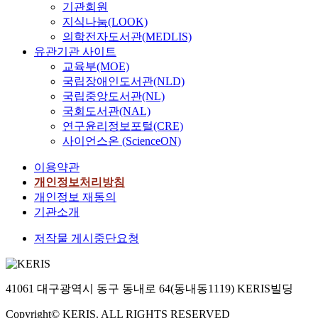
q
입
기관회원
h
첫
과
o
e
o
중
u
되
e
째
지식나눔(LOOK)
를
r
h
n
요
e
어
e
,
의학전자도서관(MEDLIS)
개
s
a
i
한
r
감
m
중
유관기관 사이트
선
e
s
n
단
i
성
p
국
교육부(MOE)
하
v
b
f
계
e
분
i
인
기
e
국립장애인도서관(NLD)
e
o
이
s
석
r
학
위
r
e
국립중앙도서관(NL)
r
다
,
을
i
습
해
a
n
e
.
국회도서관(NAL)
a
포
c
자
서
l
i
i
이
연구윤리정보포털(CRE)
n
함
a
를
빔
n
n
g
두
사이언스온 (ScienceON)
d
한
l
위
서
a
c
n
과
i
많
r
한
치
t
r
이용약관
l
정
t
은
e
효
(
u
e
a
에
개인정보처리방침
a
N
s
과
b
r
a
n
의
개인정보 재동의
i
L
e
적
e
a
s
g
해
기관소개
m
P
a
인
a
l
i
u
m
s
하
r
한
m
l
n
저작물 게시중단요청
a
R
t
위
c
국
s
a
g
g
N
o
작
h
어
e
n
l
e
A
e
업
s
연
a
g
y
e
의
x
41061 대구광역시 동구 동내로 64(동내동1119) KERIS빌딩
의
t
결
r
u
e
d
수
t
개
u
어
c
a
x
u
명
Copyright© KERIS. ALL RIGHTS RESERVED
r
선