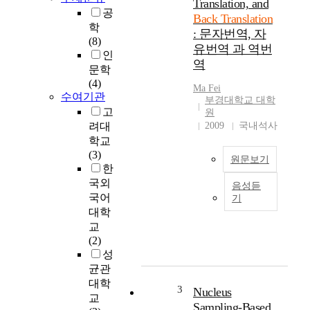
Translation, and
없
공
Back Translation
이
학
: 문자번역, 자
자
(8)
유번역 과 역번
동
인
역
으
문학
로
(4)
Ma Fei
한
수여기관
부경대학교 대학
언
고
원
어
려대
2009
국내석사
에
학교
서
(3)
원문보기
다
한
른
국외
음성듣
언
T
국어
기
어
h
대학
로
e
교
텍
a
(2)
스
c
성
트
t
균관
를
i
대학
번
v
3
Nucleus
교
역
i
Sampling-Based