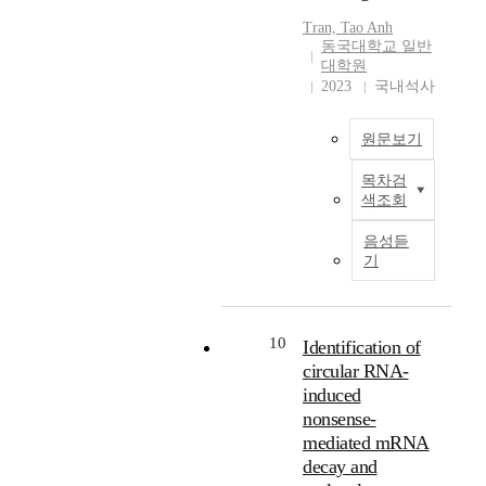
o
r
용
위
o
s
richness problem
l
Tran, Tao Anh
f
a
하
해
r
e
inherited from beam
l
동국대학교 일반
s
n
여
서
p
d
search in the decoding
y
대학원
e
s
실
N
u
.
phase is the primary
f
2023
국내석사
m
l
험
L
s
I
issue of synthetic
o
a
a
을
L
a
n
data. Therefore, we
c
원문보기
n
t
진
B
n
t
propose using nucleus
u
t
i
행
-
d
h
sampling-based
s
목차검
i
자
o
한
2
f
e
decoding strategy as
i
색조회
c
연
n
후
0
i
n
an alternative to
n
p
어
d
향
0
n
e
beam-search decoding
g
음성듣
a
처
u
후
이
e
w
in back-translation
o
기
r
리
r
한
라
-
m
which significantly
n
s
(
i
국
는
t
i
improves the diversity
p
i
N
n
어
다
u
l
of synthetic data. The
r
n
L
g
연
10
국
n
Identification of
l
experimental results
i
g
P
t
결
어
e
e
demonstrate that
n
circular RNA-
m
)
h
어
번
d
n
nucleus sampling-
c
induced
e
는
e
미
역
o
n
based decoding
i
nonsense-
t
인
p
교
모
n
i
lowers the out-of-
p
mediated mRNA
h
공
r
수
델
a
u
vocabulary rate of
l
decay and
o
지
o
·
을
d
m
synthetic data to 4.0%
e