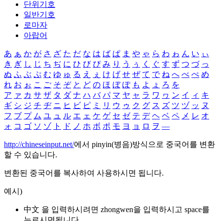
단위기호
일반기호
로마자
아랍어
あ
ぁ
か
が
さ
ざ
た
だ
な
は
ば
ぱ
ま
や
ゃ
ら
わ
ゎ
ん
い
ぃ
き
ぎ
し
じ
ち
ぢ
に
ひ
び
ぴ
み
り
う
ぅ
く
ぐ
す
ず
つ
づ
っ
ぬ
ふ
ぶ
ぷ
む
ゆ
ゅ
る
え
ぇ
け
げ
せ
ぜ
て
で
ね
へ
べ
ぺ
め
れ
お
ぉ
こ
ご
そ
ぞ
と
ど
の
ほ
ぼ
ぽ
も
よ
ょ
ろ
を
ア
ァ
カ
サ
ザ
タ
ダ
ナ
ハ
バ
パ
マ
ヤ
ャ
ラ
ワ
ヮ
ン
イ
ィ
キ
ギ
シ
ジ
チ
ヂ
ニ
ヒ
ビ
ピ
ミ
リ
ウ
ゥ
ク
グ
ス
ズ
ツ
ヅ
ッ
ヌ
フ
ブ
プ
ム
ユ
ュ
ル
エ
ェ
ケ
ゲ
セ
ゼ
テ
デ
ヘ
ベ
ペ
メ
レ
オ
ォ
コ
ゴ
ソ
ゾ
ト
ド
ノ
ホ
ボ
ポ
モ
ヨ
ョ
ロ
ヲ
―
http://chineseinput.net/
에서 pinyin(병음)방식으로 중국어를 변환
할 수 있습니다.
변환된 중국어를 복사하여 사용하시면 됩니다.
예시)
中文 을 입력하시려면
zhongwen
을 입력하시고 space를
누르시면됩니다.