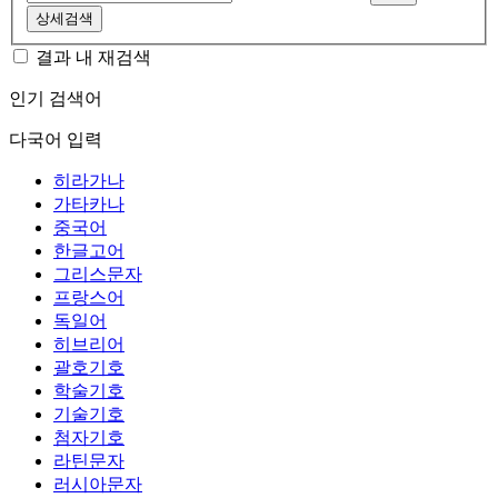
상세검색
결과 내 재검색
인기 검색어
다국어 입력
히라가나
가타카나
중국어
한글고어
그리스문자
프랑스어
독일어
히브리어
괄호기호
학술기호
기술기호
첨자기호
라틴문자
러시아문자