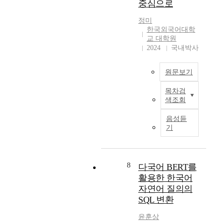
중심으로
h
의
a
r
풍부하고 다양한 가
K
i
오
r
r
상 병렬 데이터를 생
o
정미
s
류
g
a
성할 수 있고 궁극적
r
한국외국어대학
s
와
e
p
으로 기계 번역기의
e
교 대학원
t
관
t
i
성능을 향상할 수 있
a
2024
국내박사
u
련
e
d
음을 시사한다.
n
d
된
x
l
Synthetic data
l
원문보기
y
존
t
y
generated by back-
e
i
댓
c
c
translation is crucial
a
목차검
s
본
말
o
h
in training neural
r
색조회
t
고
의
r
a
machine translation
n
o
의
번
p
n
(NMT) systems. While
e
음성듣
s
연
역
u
g
synthetic data has
r
기
t
구
이
s
i
been shown to be
s
a
목
다
a
n
effective, there is still
t
t
적
.
n
g
a big gap between
h
i
은
8
본
d
w
synthetic data and real
다국어 BERT를
r
s
중
연
f
o
data that is annotated
o
활용한 한국어
t
국
구
i
r
by human beings.
u
자연어 질의의
i
인
에
n
l
This thesis focuses on
g
SQL 변환
c
중
서
e
d
two aspects of
h
a
·
는
-
i
synthetic data:
b
윤훈상