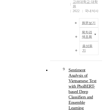
l
고
한
t
t
translation adequacy
a
고려대학교 대학
l
급
국
u
원
s
and diversity. We
c
y
학
2022
국내석사
어
n
r
measure the
k
a
습
-
e
o
translation adequacy
-
n
자
인
d
l
according to the
t
원문보기
a
를
도
o
e
semantic similarities
r
l
대
네
n
h
of sentence pairs in
a
목차검
T
y
상
시
a
a
synthetic data
n
색조회
e
z
으
아
d
s
calculated by a
s
x
e
로
어
o
s
multilingual
l
음성듣
t
t
역
병
w
기
t
sentenceembedding
a
-
h
번
렬
n
e
model. Moreover, we
t
t
e
역
말
s
a
analyze the
i
o
u
과
뭉
t
d
translation diversity
o
-
9
s
자
Sentiment
치
r
i
considering the
n
S
e
가
Analysis of
로
e
l
distribution of the
,
Q
o
교
파
a
y
number of low-
Vietnamese Text
e
L
f
정
인
m
i
frequency words and
s
with PhoBERT-
i
B
의
튜
t
n
the out-of-vocabulary
p
based Deep
s
a
방
닝
e
c
rate in synthetic data.
e
Classifiers and
o
c
법
을
x
r
Our analysis
c
Ensemble
n
k
을
하
t
e
demonstrates that the
i
Learning
e
T
활
기
c
a
lack of diversity and
a