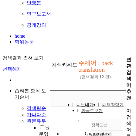
단행본
연구보고서
공개강의
home
학위논문
검색결과 좁혀 보기
연
주제어 : back
검색키워드
관
translation
선택해제
검
(검색결과
12
건)
색
어
좁혀본 항목 보
추
기순서
천
내보내기
내책장담기
검색량순
이
한글로보기
가나다순
검
원문유무
1
색
정확도순
원
어
Grammatical
문있
내림차순