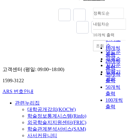
관
e
v
medium-resourced in-
.
서
n
입
e
는
련
f
e
domain translation
T
전
g
니
r
데
된
a
b
tasks. By applying the
정확도순
h
사
u
다
s
에
문
c
e
proposed methods to
e
체
a
.
e
있
내림차순
제
t
e
the recently advanced
u
수
정확도
g
최
a
다
가
o
n
pretraining model
s
준
순
10개씩 출력
e
근
q
.
내림차순
일
t
w
with back-translation,
e
의
인기도
q
몇
u
부
r
i
we achieve a slight
o
안
순
조회
u
10개씩
년
e
이
있
a
d
performance boost.
f
정
연도순
e
출력
동
s
연
음
i
e
The study indicates
b
성
제목순
s
20개씩
안
t
구
을
n
n
that nucleus
a
조
저자순
t
N
출력
i
의
보
i
i
고객센터 (평일: 09:00~18:00)
samplingbased
c
절
발행기
i
L
o
진
30개씩
여
n
n
decoding is essential
k
과
관순
o
P
n
행
1599-3122
출력
주
g
g
for generating a rich
-
단
n
의
n
절
50개씩
었
s
,
and diverse synthetic
t
백
s
ARS 번호안내
전
a
차
출력
다
t
k
parallel data which
r
질
i
례
i
는
.
r
100개씩
n
improves the
a
합
관련누리집
n
없
r
다
a
o
translation
출력
n
성
대학공개강의(KOCW)
t
는
e
음
그
t
w
performance of an
s
과
학술정보통계시스템(Rinfo)
o
발
s
과
다
e
l
NMT system.
l
정
S
외국학술지지원센터(FRIC)
전
i
같
음
g
e
a
은
Q
학술관계분석서비스(SAM)
이
n
다
에
y
d
t
매
L
사서커뮤니티
도
t
.
결
f
g
i
우