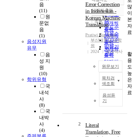
로
정확도
Error Correction
음
많
순
(11)
in Indonesian -
10개씩 출력
내림차순
이
인기도
원
Korean Machine
본
순
조회
문없
10개씩
Translation
자
연도순
음
출력
료
제목순
Pratiwi Nur Agus
(1)
20개씩
저자순
부산대학교 대학
음성지원
출력
원
발행기
유무
30개씩
2024
국내석사
관순
활
음
출력
용
성 지
50개씩
도
원문보기
원
출력
높
(10)
100개씩
목차검
학위유형
은
기
출력
색조회
자
국
계
번
료
내석
음성듣
역
사
기
은
(8)
사
국
람
내박
의
사
2
Literal
관
(4)
Translation, Free
여
주제분류