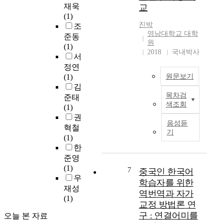
움
d
h
Evaluation
e
재욱
교
을
e
r
Understudy) 향상된
p
(1)
겪
l
o
성능을 보였다. 또한
t
진박
조
고
s
u
가상 병렬 데이터 필
u
영남대학교 대학
준동
있
(
g
터링을 적용한 결과
a
원
(1)
다
L
h
0.18 BLEU의 추가 성
l
2018
국내박사
서
.
M
o
능 향상을 관찰하였
t
정연
언
s
u
다. 제안 방법을 중간-
r
(1)
원문보기
어
)
t
자원 (medium-
a
김
별
p
h
resourced) 도메인 내
n
목차검
준태
T
문
r
i
(in-domain) 번역에 적
s
색조회
(1)
h
제
e
s
용한 결과 0.96 - 1.23
f
권
e
의
t
t
BLEU 성능 향샹을 보
e
음성듣
혁철
p
예
r
o
였다. 제안 방법을 역-
r
기
(1)
u
중
a
r
번역을 탑재한 최신
o
한
r
하
i
y
사전 학습된 (pre-
f
준영
p
나
n
,
training) 언어 모델 기
C
(1)
o
7
는
e
s
반 기계 번역기에 적
중국인 한국어
h
우
s
문
d
o
용한 결과 약간의 성
i
학습자를 위한
e
재성
법
o
i
능 향상을 보였다. 이
n
역번역과 자가
o
(1)
적
n
n
러한 결과는 뉴클러
e
교정 방법론 연
f
형
a
o
스 샘플링에 기반한
s
구 : 연결어미를
오늘 본 자료
t
태
l
u
디코딩 방법이 아주
e