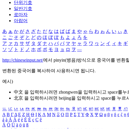
단위기호
일반기호
로마자
아랍어
あ
ぁ
か
が
さ
ざ
た
だ
な
は
ば
ぱ
ま
や
ゃ
ら
わ
ゎ
ん
い
ぃ
き
こ
ご
そ
ぞ
と
ど
の
ほ
ぼ
ぽ
も
よ
ょ
ろ
を
ア
ァ
カ
サ
ザ
タ
ダ
ナ
ハ
バ
パ
マ
ヤ
ャ
ラ
ワ
ヮ
ン
イ
ィ
キ
ギ
ソ
ゾ
ト
ド
ノ
ホ
ボ
ポ
モ
ヨ
ョ
ロ
ヲ
―
http://chineseinput.net/
에서 pinyin(병음)방식으로 중국어를 변환
변환된 중국어를 복사하여 사용하시면 됩니다.
예시)
中文 을 입력하시려면
zhongwen
을 입력하시고 space를
北京 을 입력하시려면
beijing
을 입력하시고 space를 누르
ㅥ
ㅦ
ㅧ
ㅨ
ㅩ
ㅪ
ㅫ
ㅬ
ㅭ
ㅮ
ㅯ
ㅰ
ㅱ
ㅲ
ㅳ
ㅴ
ㅵ
ㅶ
ㅷ
ㅸ
ㅹ
ㅺ
Α
Β
Γ
Δ
Ε
Ζ
Η
Θ
Ι
Κ
Λ
Μ
Ν
Ξ
Ο
Π
Ρ
Σ
Τ
Υ
Φ
Χ
Ψ
Ω
α
β
γ
δ
ε
ζ
η
á
à
Á
À
é
è
É
È
ç
Ç
ê
Ä
Ö
Ü
ä
ö
ü
ß