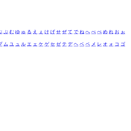
ぶ
ぷ
む
ゆ
ゅ
る
え
ぇ
け
げ
せ
ぜ
て
で
ね
へ
べ
ぺ
め
れ
お
ぉ
プ
ム
ユ
ュ
ル
エ
ェ
ケ
ゲ
セ
ゼ
テ
デ
ヘ
ベ
ペ
メ
レ
オ
ォ
コ
ゴ