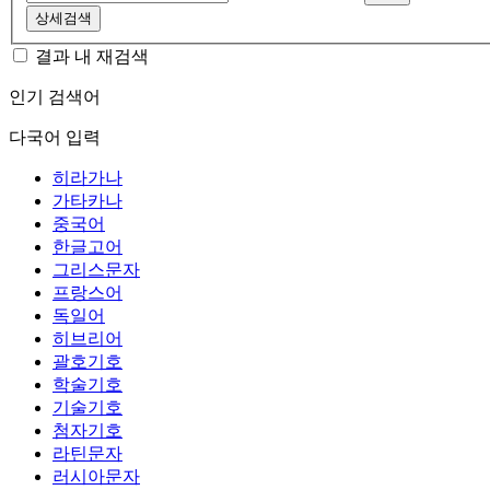
상세검색
결과 내 재검색
인기 검색어
다국어 입력
히라가나
가타카나
중국어
한글고어
그리스문자
프랑스어
독일어
히브리어
괄호기호
학술기호
기술기호
첨자기호
라틴문자
러시아문자