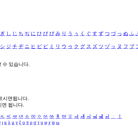
ぎ
し
じ
ち
ぢ
に
ひ
び
ぴ
み
り
う
ぅ
く
ぐ
す
ず
つ
づ
っ
ぬ
ふ
シ
ジ
チ
ヂ
ニ
ヒ
ビ
ピ
ミ
リ
ウ
ゥ
ク
グ
ス
ズ
ツ
ヅ
ッ
ヌ
フ
ブ
할 수 있습니다.
누르시면됩니다.
시면 됩니다.
ㅻ
ㅼ
ㅽ
ㅾ
ㅿ
ㆀ
ㆁ
ㆂ
ㆃ
ㆄ
ㆅ
ㆆ
ㆇ
ㆈ
ㆉ
ㆊ
ㆋ
ㆌ
ㆍ
ㆎ
θ
ι
κ
λ
μ
ν
ξ
ο
π
ρ
σ
τ
υ
φ
χ
ψ
ω