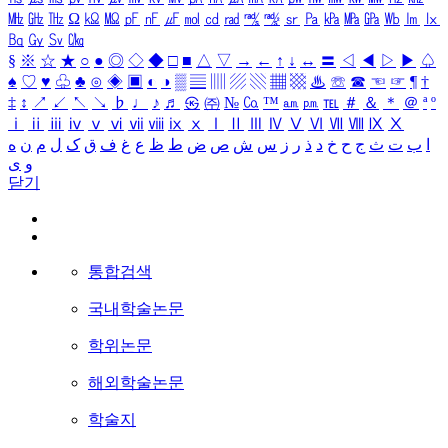
㎒
㎓
㎔
Ω
㏀
㏁
㎊
㎋
㎌
㏖
㏅
㎭
㎮
㎯
㏛
㎩
㎪
㎫
㎬
㏝
㏐
㏓
㏃
㏉
㏜
㏆
§
※
☆
★
○
●
◎
◇
◆
□
■
△
▽
→
←
↑
↓
↔
〓
◁
◀
▷
▶
♤
♠
♡
♥
♧
♣
⊙
◈
▣
◐
◑
▒
▤
▥
▨
▧
▦
▩
♨
☏
☎
☜
☞
¶
†
‡
↕
↗
↙
↖
↘
♭
♩
♪
♬
㉿
㈜
№
㏇
™
㏂
㏘
℡
＃
＆
＊
＠
ª
º
ⅰ
ⅱ
ⅲ
ⅳ
ⅴ
ⅵ
ⅶ
ⅷ
ⅸ
ⅹ
Ⅰ
Ⅱ
Ⅲ
Ⅳ
Ⅴ
Ⅵ
Ⅶ
Ⅷ
Ⅸ
Ⅹ
ا
ب
ت
ث
ج
ح
خ
د
ذ
ر
ز
س
ش
ص
ض
ط
ظ
ع
غ
ف
ق
ک
ل
م
ن
ه
و
ی
닫기
통합검색
국내학술논문
학위논문
해외학술논문
학술지