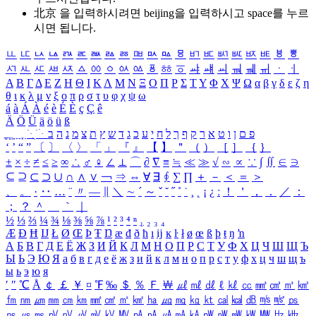
北京 을 입력하시려면
beijing
을 입력하시고 space를 누르
시면 됩니다.
ㅥ
ㅦ
ㅧ
ㅨ
ㅩ
ㅪ
ㅫ
ㅬ
ㅭ
ㅮ
ㅯ
ㅰ
ㅱ
ㅲ
ㅳ
ㅴ
ㅵ
ㅶ
ㅷ
ㅸ
ㅹ
ㅺ
ㅻ
ㅼ
ㅽ
ㅾ
ㅿ
ㆀ
ㆁ
ㆂ
ㆃ
ㆄ
ㆅ
ㆆ
ㆇ
ㆈ
ㆉ
ㆊ
ㆋ
ㆌ
ㆍ
ㆎ
Α
Β
Γ
Δ
Ε
Ζ
Η
Θ
Ι
Κ
Λ
Μ
Ν
Ξ
Ο
Π
Ρ
Σ
Τ
Υ
Φ
Χ
Ψ
Ω
α
β
γ
δ
ε
ζ
η
θ
ι
κ
λ
μ
ν
ξ
ο
π
ρ
σ
τ
υ
φ
χ
ψ
ω
á
à
Á
À
é
è
É
È
ç
Ç
ê
Ä
Ö
Ü
ä
ö
ü
ß
ְ
ֳ
ֲ
ֱ
ָ
ַ
ֵ
ֶ
ִ
ֹ
ּ
ֻ
ׂ
ׁ
ּ
ב
ה
נ
מ
צ
ת
ץ
ש
ד
ג
כ
ע
י
ח
ל
ך
ף
ק
ר
א
ט
ו
ן
ם
פ
‘
’
“
”
〔
〕
〈
〉
「
」
『
』
【
】
＂
（
）
［
］
｛
｝
±
×
÷
≠
≤
≥
∞
∴
♂
♀
∠
⊥
⌒
∂
∇
≡
≒
≪
≫
√
∽
∝
∵
∫
∬
∈
∋
⊆
⊇
⊂
⊃
∪
∩
∧
∨
￢
⇒
⇔
∀
∃
∮
∑
∏
＋
－
＜
＝
＞
、
。
·
‥
…
¨
〃
―
∥
＼
∼
´
～
ˇ
˘
˝
˚
˙
¸
˛
¡
¿
ː
！
＇
，
．
／
：
；
？
＾
＿
｀
｜
½
⅓
⅔
¼
¾
⅛
⅜
⅝
⅞
¹
²
³
⁴
ⁿ
₁
₂
₃
₄
Æ
Ð
Ħ
Ĳ
Ł
Ø
Œ
Þ
Ŧ
Ŋ
æ
đ
ð
ħ
ı
ĳ
ĸ
ŀ
ł
ø
œ
ß
þ
ŧ
ŋ
ŉ
А
Б
В
Г
Д
Е
Ё
Ж
З
И
Й
К
Л
М
Н
О
П
Р
С
Т
У
Ф
Х
Ц
Ч
Ш
Щ
Ъ
Ы
Ь
Э
Ю
Я
а
б
в
г
д
е
ё
ж
з
и
й
к
л
м
н
о
п
р
с
т
у
ф
х
ц
ч
ш
щ
ъ
ы
ь
э
ю
я
′
″
℃
Å
￠
￡
￥
¤
℉
‰
＄
％
Ｆ
￦
㎕
㎖
㎗
ℓ
㎘
㏄
㎣
㎤
㎥
㎦
㎙
㎚
㎛
㎜
㎝
㎞
㎟
㎠
㎡
㎢
㏊
㎍
㎎
㎏
㏏
㎈
㎉
㏈
㎧
㎨
㎰
㎱
㎲
㎳
㎴
㎵
㎶
㎷
㎸
㎹
㎀
㎁
㎂
㎃
㎄
㎺
㎻
㎽
㎾
㎿
㎐
㎑