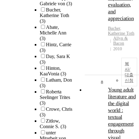
Gabriele von
(3)
evaluation,
Bucher,
and
Katherine Toth
appreciation
(3)
Abate,
Bucher,
Michelle Ann
Katherine Toth
(3)
Allyn &
Bacon
Hintz, Carrie
2010
(3)
Day, Sara K
(3)
복
Hinton,
사/
KaaVonia
(3)
대출
Latham, Don
신청
8
(3)
Young adult
Roberta
literature and
Seelinger Trites
(3)
the digital
Crowe, Chris
world :
(3)
textual
Zitlow,
engagement
Connie S.
(3)
through
unter
visual
Mitarbeit von