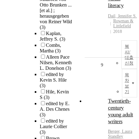
Otto Brunken ...
literacy
[et al.] ;
herausgegeben
Dail, Jennifer S.
Rowman &
von Reiner Wild
Littlefield
(3)
2018
Kaplan,
Jeffrey S.
(3)
Combs,
복
Martha
(3)
사/
Alleen Pace
대출
Nilsen, Kenneth
신청
9
L. Donelson
(3)
edited by
목
Kevin S. Hile
차
(3)
보
Hile, Kevin
기
S
(3)
Twentieth-
edited by E.
century
A. Des Chenes
young adult
(3)
edited by
writers
Laurie Collier
Berger, Laura
(3)
Standley
Brown,