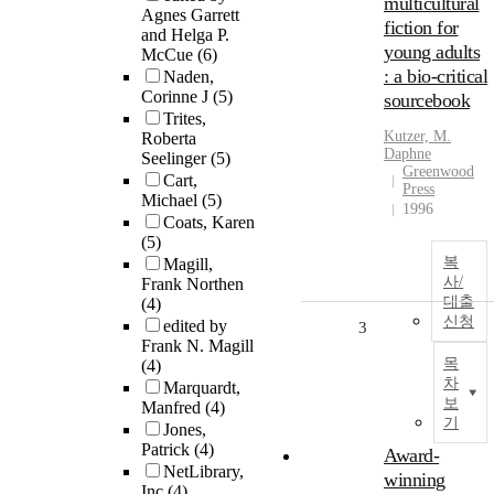
multicultural
Agnes Garrett
fiction for
and Helga P.
young adults
McCue
(6)
: a bio-critical
Naden,
Corinne J
(5)
sourcebook
Trites,
Kutzer, M.
Roberta
Daphne
Seelinger
(5)
Greenwood
Cart,
Press
Michael
(5)
1996
Coats, Karen
(5)
복
Magill,
사/
Frank Northen
대출
(4)
신청
edited by
3
Frank N. Magill
목
(4)
차
Marquardt,
보
Manfred
(4)
기
Jones,
Patrick
(4)
Award-
NetLibrary,
winning
Inc
(4)