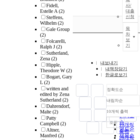
Fidell,
사/
Estelle A
(2)
대출
신청
Steffens,
Wilhelm
(2)
목
Gale Group
차
(2)
보
Folcarelli,
기
Ralph J
(2)
Sutherland,
Zena
(2)
내보내기
Hipple,
내책장담기
Theodore W
(2)
한글로보기
Bogart, Gary
L
(2)
written and
정확도순
edited by Zena
Sutherland
(2)
내림차순
정확도
Dahrendorf,
순
Malte
(2)
10개씩 출력
내림차순
인기도
Patty
순
조회
Campbell
(2)
10개씩
연도순
Altner,
출력
Manfred
(2)
제목순
20개씩