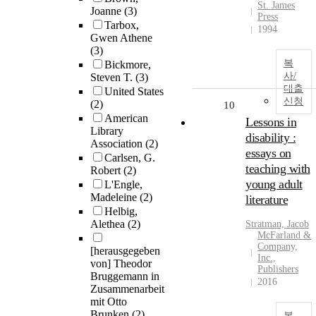
St. James
Joanne
(3)
Press
Tarbox,
1994
Gwen Athene
(3)
복
Bickmore,
사/
Steven T.
(3)
대출
United States
신청
(2)
10
American
Lessons in
Library
disability :
Association
(2)
essays on
Carlsen, G.
teaching with
Robert
(2)
young adult
L'Engle,
Madeleine
(2)
literature
Helbig,
Alethea
(2)
Stratman, Jacob
McFarland &
Company,
[herausgegeben
Inc.,
von] Theodor
Publishers
Bruggemann in
2016
Zusammenarbeit
mit Otto
Brunken
(2)
복