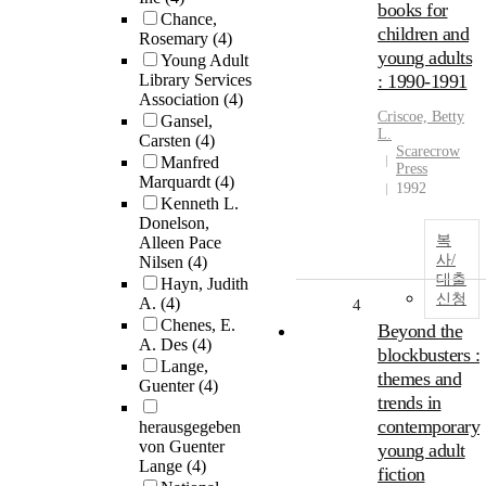
books for
Chance,
children and
Rosemary
(4)
young adults
Young Adult
Library Services
: 1990-1991
Association
(4)
Criscoe, Betty
Gansel,
L.
Carsten
(4)
Scarecrow
Manfred
Press
Marquardt
(4)
1992
Kenneth L.
Donelson,
복
Alleen Pace
사/
Nilsen
(4)
대출
Hayn, Judith
신청
A.
(4)
4
Chenes, E.
Beyond the
A. Des
(4)
blockbusters :
Lange,
themes and
Guenter
(4)
trends in
contemporary
herausgegeben
von Guenter
young adult
Lange
(4)
fiction