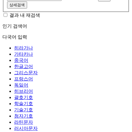
상세검색
결과 내 재검색
인기 검색어
다국어 입력
히라가나
가타카나
중국어
한글고어
그리스문자
프랑스어
독일어
히브리어
괄호기호
학술기호
기술기호
첨자기호
라틴문자
러시아문자