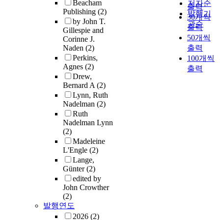
Beacham
저자순
출력
Publishing
(2)
발행기
30개씩
by John T.
관순
출력
Gillespie and
50개씩
Corinne J.
Naden
(2)
출력
Perkins,
100개씩
Agnes
(2)
출력
Drew,
Bernard A
(2)
Lynn, Ruth
Nadelman
(2)
Ruth
Nadelman Lynn
(2)
Madeleine
L'Engle
(2)
Lange,
Günter
(2)
edited by
John Crowther
(2)
발행연도
2026
(2)