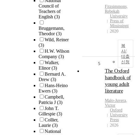
National
Council of
Fitzsimmons,
Teachers of
Rebekah
University
English
(3)
Press of
Mississippi
Bruggemann,
2020
Theodor
(3)
Wild, Reiner
(3)
복
H.W. Wilson
사/
Company
(3)
대출
신청
Walker,
5
Elinor
(3)
The Oxford
Bernard A.
handbook of
Drew
(3)
young adult
Hans-Heino
literature
Ewers
(3)
Campbell,
Malo-Juvera,
Patricia J
(3)
Victor
John T.
Oxford
Gillespie
(3)
University
Collier,
Press
Laurie
(3)
2026
National