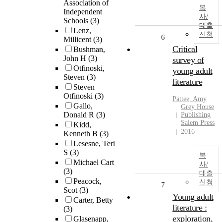
Association of
복
Independent
사/
Schools
(3)
대출
Lenz,
신청
6
Millicent
(3)
Critical
Bushman,
John H
(3)
survey of
Otfinoski,
young adult
Steven
(3)
literature
Steven
Otfinoski
(3)
Pattee, Amy
Gallo,
Grey House
Donald R
(3)
Publishing
Salem Press
Kidd,
2016
Kenneth B
(3)
Lesesne, Teri
S
(3)
복
Michael Cart
사/
(3)
대출
Peacock,
신청
7
Scot
(3)
Young adult
Carter, Betty
literature :
(3)
exploration,
Glasenapp,