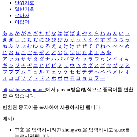
단위기호
일반기호
로마자
아랍어
あ
ぁ
か
が
さ
ざ
た
だ
な
は
ば
ぱ
ま
や
ゃ
ら
わ
ゎ
ん
い
ぃ
き
ぎ
し
じ
ち
ぢ
に
ひ
び
ぴ
み
り
う
ぅ
く
ぐ
す
ず
つ
づ
っ
ぬ
ふ
ぶ
ぷ
む
ゆ
ゅ
る
え
ぇ
け
げ
せ
ぜ
て
で
ね
へ
べ
ぺ
め
れ
お
ぉ
こ
ご
そ
ぞ
と
ど
の
ほ
ぼ
ぽ
も
よ
ょ
ろ
を
ア
ァ
カ
サ
ザ
タ
ダ
ナ
ハ
バ
パ
マ
ヤ
ャ
ラ
ワ
ヮ
ン
イ
ィ
キ
ギ
シ
ジ
チ
ヂ
ニ
ヒ
ビ
ピ
ミ
リ
ウ
ゥ
ク
グ
ス
ズ
ツ
ヅ
ッ
ヌ
フ
ブ
プ
ム
ユ
ュ
ル
エ
ェ
ケ
ゲ
セ
ゼ
テ
デ
ヘ
ベ
ペ
メ
レ
オ
ォ
コ
ゴ
ソ
ゾ
ト
ド
ノ
ホ
ボ
ポ
モ
ヨ
ョ
ロ
ヲ
―
http://chineseinput.net/
에서 pinyin(병음)방식으로 중국어를 변환
할 수 있습니다.
변환된 중국어를 복사하여 사용하시면 됩니다.
예시)
中文 을 입력하시려면
zhongwen
을 입력하시고 space를
누르시면됩니다.