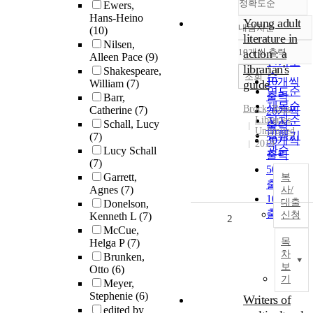
정확도순
Ewers,
Hans-Heino
Young adult
내림차순
(10)
정확도
literature in
Nilsen,
순
10개씩 출력
action : a
Alleen Pace
(9)
내림차순
인기도
librarian's
Shakespeare,
순
조회
10개씩
William
(7)
guide
연도순
출력
Barr,
제목순
Brock, Rose
Catherine
(7)
20개씩
Libraries
저자순
Schall, Lucy
출력
Unlimited
발행기
(7)
30개씩
2019
관순
Lucy Schall
출력
(7)
50개씩
Garrett,
복
출력
Agnes
(7)
사/
100개씩
대출
Donelson,
출력
신청
Kenneth L
(7)
2
McCue,
목
Helga P
(7)
차
Brunken,
보
Otto
(6)
기
Meyer,
Stephenie
(6)
Writers of
edited by