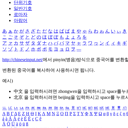
단위기호
일반기호
로마자
아랍어
あ
ぁ
か
が
さ
ざ
た
だ
な
は
ば
ぱ
ま
や
ゃ
ら
わ
ゎ
ん
い
ぃ
き
こ
ご
そ
ぞ
と
ど
の
ほ
ぼ
ぽ
も
よ
ょ
ろ
を
ア
ァ
カ
サ
ザ
タ
ダ
ナ
ハ
バ
パ
マ
ヤ
ャ
ラ
ワ
ヮ
ン
イ
ィ
キ
ギ
ソ
ゾ
ト
ド
ノ
ホ
ボ
ポ
モ
ヨ
ョ
ロ
ヲ
―
http://chineseinput.net/
에서 pinyin(병음)방식으로 중국어를 변환
변환된 중국어를 복사하여 사용하시면 됩니다.
예시)
中文 을 입력하시려면
zhongwen
을 입력하시고 space를
北京 을 입력하시려면
beijing
을 입력하시고 space를 누르
ㅥ
ㅦ
ㅧ
ㅨ
ㅩ
ㅪ
ㅫ
ㅬ
ㅭ
ㅮ
ㅯ
ㅰ
ㅱ
ㅲ
ㅳ
ㅴ
ㅵ
ㅶ
ㅷ
ㅸ
ㅹ
ㅺ
Α
Β
Γ
Δ
Ε
Ζ
Η
Θ
Ι
Κ
Λ
Μ
Ν
Ξ
Ο
Π
Ρ
Σ
Τ
Υ
Φ
Χ
Ψ
Ω
α
β
γ
δ
ε
ζ
η
á
à
Á
À
é
è
É
È
ç
Ç
ê
Ä
Ö
Ü
ä
ö
ü
ß