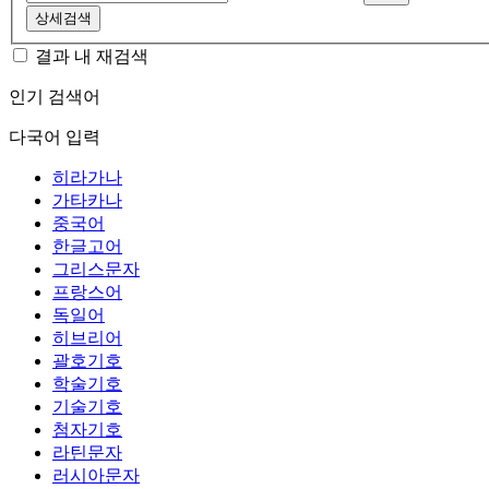
상세검색
결과 내 재검색
인기 검색어
다국어 입력
히라가나
가타카나
중국어
한글고어
그리스문자
프랑스어
독일어
히브리어
괄호기호
학술기호
기술기호
첨자기호
라틴문자
러시아문자