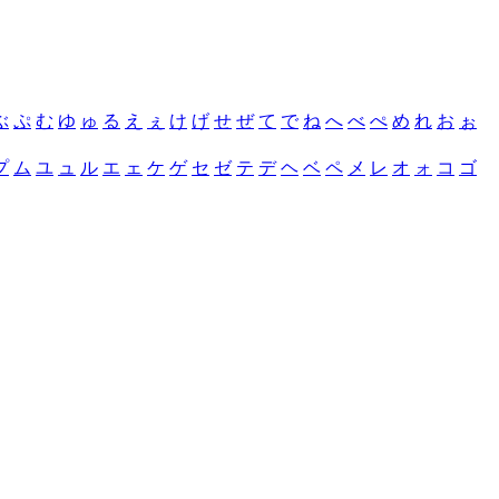
ぶ
ぷ
む
ゆ
ゅ
る
え
ぇ
け
げ
せ
ぜ
て
で
ね
へ
べ
ぺ
め
れ
お
ぉ
プ
ム
ユ
ュ
ル
エ
ェ
ケ
ゲ
セ
ゼ
テ
デ
ヘ
ベ
ペ
メ
レ
オ
ォ
コ
ゴ