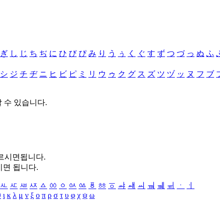
ぎ
し
じ
ち
ぢ
に
ひ
び
ぴ
み
り
う
ぅ
く
ぐ
す
ず
つ
づ
っ
ぬ
ふ
シ
ジ
チ
ヂ
ニ
ヒ
ビ
ピ
ミ
リ
ウ
ゥ
ク
グ
ス
ズ
ツ
ヅ
ッ
ヌ
フ
ブ
할 수 있습니다.
누르시면됩니다.
시면 됩니다.
ㅻ
ㅼ
ㅽ
ㅾ
ㅿ
ㆀ
ㆁ
ㆂ
ㆃ
ㆄ
ㆅ
ㆆ
ㆇ
ㆈ
ㆉ
ㆊ
ㆋ
ㆌ
ㆍ
ㆎ
θ
ι
κ
λ
μ
ν
ξ
ο
π
ρ
σ
τ
υ
φ
χ
ψ
ω