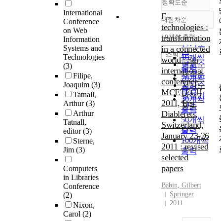
정확도순
International
E-
내림차순
Conference
정확도
technologies :
on Web
순
10개씩 출력
transformation
Information
내림차순
인기도
Systems and
in a connected
순
조회
Technologies
10개씩
world : 5th
연도순
(3)
출력
international
제목순
Filipe,
20개씩
conference,
Joaquim
(3)
저자순
출력
MCETECH
Tatnall,
발행기
30개씩
2011, Les
Arthur
(3)
관순
출력
Arthur
Diablerets,
50개씩
Tatnall,
Switzerland,
출력
editor
(3)
January 23-26
100개씩
Sterne,
2011 : revised
Jim
(3)
출력
selected
papers
Computers
in Libraries
Babin, Gilbert
Conference
Springer
(2)
2011
Nixon,
Carol
(2)