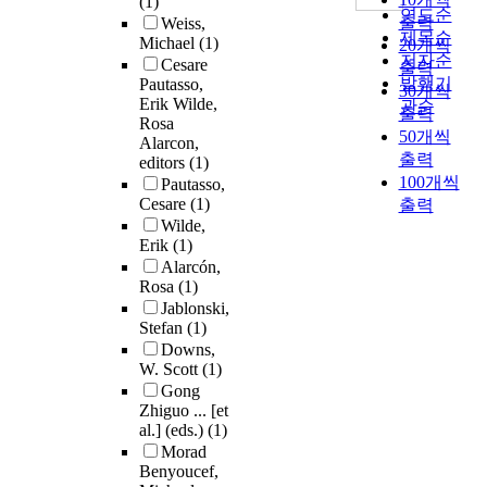
(1)
연도순
출력
Weiss,
제목순
Michael
(1)
20개씩
저자순
Cesare
출력
발행기
Pautasso,
30개씩
Erik Wilde,
관순
출력
Rosa
50개씩
Alarcon,
출력
editors
(1)
100개씩
Pautasso,
Cesare
(1)
출력
Wilde,
Erik
(1)
Alarcón,
Rosa
(1)
Jablonski,
Stefan
(1)
Downs,
W. Scott
(1)
Gong
Zhiguo ... [et
al.] (eds.)
(1)
Morad
Benyoucef,