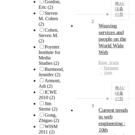
Gordon,
복사/
Eric
(2)
대출
Steven
신청
M. Cohen
2
(2)
Weaving
Cohen,
services and
Steven M.
people on the
(2)
World Wide
Poynter
Web
Institute for
Media
King, Irwin
Studies
(2)
Springer
Burmood,
2009
Jennifer
(2)
Armoni,
Adi
(2)
복사/
ICWE
대출
2010
(2)
신청
Jim
3
Sterne
(2)
Current trends
Gong,
in web
Zhiguo
(2)
engineering :
WISM
10th
2011
(2)