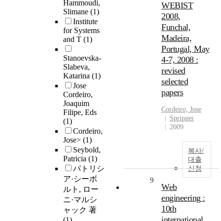
Hammoudi,
WEBIST
Slimane
(1)
2008,
Institute
Funchal,
for Systems
Madeira,
and T
(1)
Portugal, May
Stanoevska-
4-7, 2008 :
Slabeva,
revised
Katarina
(1)
selected
Jose
papers
Cordeiro,
Joaquim
Cordeiro, Jose
Filipe, Eds
Springer
(1)
2009
Cordeiro,
Jose>
(1)
Seybold,
복사/
Patricia
(1)
대출
パトリシ
신청
ア·シーボ
9
Web
ルト, ロー
engineering :
ニ·マルシ
10th
ャック 著
international
(1)