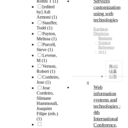
Services
Ronni T
(1)
[edited
customization
by] Adi
using web
Armoni
(1)
technologies
Stauffer,
Todd
(1)
Kardaras,
Payton,
Dimitrios
Business
Melissa
(1)
Science
Purcell,
Reference
Steve
(1)
2012
Levene,
M
(1)
Vernon,
복사/
Robert
(1)
대출
신청
Cordeiro,
Jose
(1)
8
Web
Jose
Cordeiro,
information
Slimane
systems and
Hammoudi,
technologies :
Joaquim
4th
Filipe (eds.)
International
(1)
Conference,