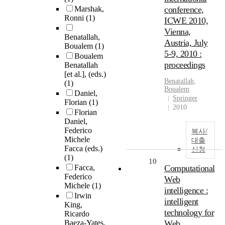
Marshak,
conference,
Ronni
(1)
ICWE 2010,
Vienna,
Benatallah,
Austria, July
Boualem
(1)
5-9, 2010 :
Boualem
proceedings
Benatallah
[et al.], (eds.)
Benatallah,
(1)
Boualem
Daniel,
Springer
Florian
(1)
2010
Florian
Daniel,
Federico
복사/
Michele
대출
Facca (eds.)
신청
(1)
10
Facca,
Computational
Federico
Web
Michele
(1)
intelligence :
Irwin
intelligent
King,
technology for
Ricardo
Baeza-Yates,
Web