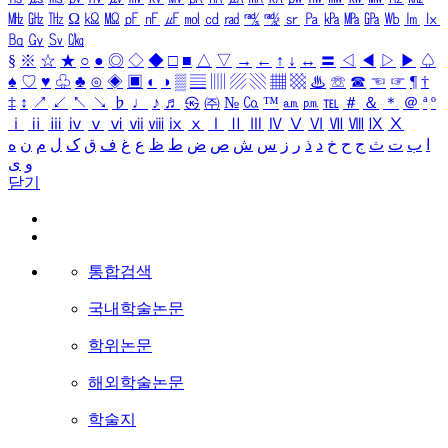
㎒
㎓
㎔
Ω
㏀
㏁
㎊
㎋
㎌
㏖
㏅
㎭
㎮
㎯
㏛
㎩
㎪
㎫
㎬
㏝
㏐
㏓
㏃
㏉
㏜
㏆
§
※
☆
★
○
●
◎
◇
◆
□
■
△
▽
→
←
↑
↓
↔
〓
◁
◀
▷
▶
♤
♠
♡
♥
♧
♣
⊙
◈
▣
◐
◑
▒
▤
▥
▨
▧
▦
▩
♨
☏
☎
☜
☞
¶
†
‡
↕
↗
↙
↖
↘
♭
♩
♪
♬
㉿
㈜
№
㏇
™
㏂
㏘
℡
＃
＆
＊
＠
ª
º
ⅰ
ⅱ
ⅲ
ⅳ
ⅴ
ⅵ
ⅶ
ⅷ
ⅸ
ⅹ
Ⅰ
Ⅱ
Ⅲ
Ⅳ
Ⅴ
Ⅵ
Ⅶ
Ⅷ
Ⅸ
Ⅹ
ا
ب
ت
ث
ج
ح
خ
د
ذ
ر
ز
س
ش
ص
ض
ط
ظ
ع
غ
ف
ق
ک
ل
م
ن
ه
و
ی
닫기
통합검색
국내학술논문
학위논문
해외학술논문
학술지