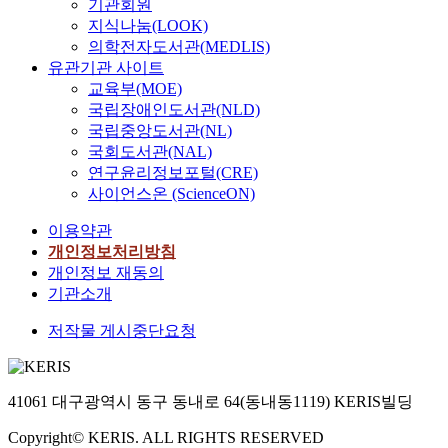
기관회원
지식나눔(LOOK)
의학전자도서관(MEDLIS)
유관기관 사이트
교육부(MOE)
국립장애인도서관(NLD)
국립중앙도서관(NL)
국회도서관(NAL)
연구윤리정보포털(CRE)
사이언스온 (ScienceON)
이용약관
개인정보처리방침
개인정보 재동의
기관소개
저작물 게시중단요청
41061 대구광역시 동구 동내로 64(동내동1119) KERIS빌딩
Copyright© KERIS. ALL RIGHTS RESERVED