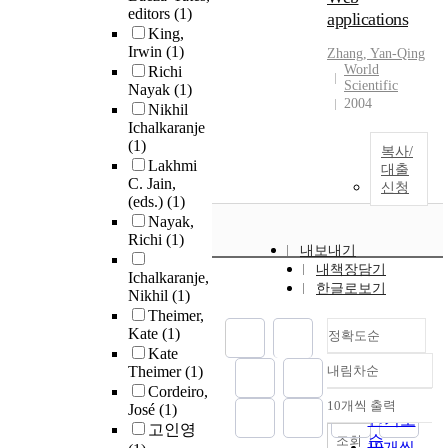
editors
(1)
applications
King,
Irwin
(1)
Zhang, Yan-Qing
World
Richi
Scientific
Nayak
(1)
2004
Nikhil
Ichalkaranje
(1)
복사/
Lakhmi
대출
C. Jain,
신청
(eds.)
(1)
Nayak,
Richi
(1)
내보내기
내책장담기
Ichalkaranje,
한글로보기
Nikhil
(1)
Theimer,
Kate
(1)
정확도순
Kate
Theimer
(1)
내림차순
정확도
Cordeiro,
순
10개씩 출력
José
(1)
내림차순
인기도
고인영
순
조회
10개씩