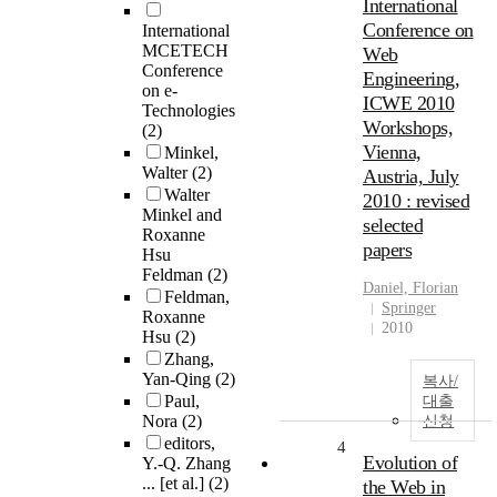
International
Conference on
International
MCETECH
Web
Conference
Engineering,
on e-
ICWE 2010
Technologies
Workshops,
(2)
Vienna,
Minkel,
Walter
(2)
Austria, July
Walter
2010 : revised
Minkel and
selected
Roxanne
papers
Hsu
Feldman
(2)
Daniel, Florian
Feldman,
Springer
Roxanne
2010
Hsu
(2)
Zhang,
Yan-Qing
(2)
복사/
Paul,
대출
Nora
(2)
신청
editors,
4
Evolution of
Y.-Q. Zhang
... [et al.]
(2)
the Web in