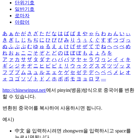
단위기호
일반기호
로마자
아랍어
あ
ぁ
か
が
さ
ざ
た
だ
な
は
ば
ぱ
ま
や
ゃ
ら
わ
ゎ
ん
い
ぃ
き
ぎ
し
じ
ち
ぢ
に
ひ
び
ぴ
み
り
う
ぅ
く
ぐ
す
ず
つ
づ
っ
ぬ
ふ
ぶ
ぷ
む
ゆ
ゅ
る
え
ぇ
け
げ
せ
ぜ
て
で
ね
へ
べ
ぺ
め
れ
お
ぉ
こ
ご
そ
ぞ
と
ど
の
ほ
ぼ
ぽ
も
よ
ょ
ろ
を
ア
ァ
カ
サ
ザ
タ
ダ
ナ
ハ
バ
パ
マ
ヤ
ャ
ラ
ワ
ヮ
ン
イ
ィ
キ
ギ
シ
ジ
チ
ヂ
ニ
ヒ
ビ
ピ
ミ
リ
ウ
ゥ
ク
グ
ス
ズ
ツ
ヅ
ッ
ヌ
フ
ブ
プ
ム
ユ
ュ
ル
エ
ェ
ケ
ゲ
セ
ゼ
テ
デ
ヘ
ベ
ペ
メ
レ
オ
ォ
コ
ゴ
ソ
ゾ
ト
ド
ノ
ホ
ボ
ポ
モ
ヨ
ョ
ロ
ヲ
―
http://chineseinput.net/
에서 pinyin(병음)방식으로 중국어를 변환
할 수 있습니다.
변환된 중국어를 복사하여 사용하시면 됩니다.
예시)
中文 을 입력하시려면
zhongwen
을 입력하시고 space를
누르시면됩니다.