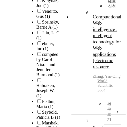
Kraynak,
대출
Joe
(1)
신청
Venditto,
6
Gus
(1)
Computational
Sosinsky,
Web
Barrie A
(1)
intelligence :
Jain, L. C
intelligent
(1)
technology for
ebrary,
Web
Inc
(1)
applications
compiled
by Carol
[electronic
Nixon and
resource]
Jennifer
Burmood
(1)
Zhang, Yan-Qing
World
Habraken,
Scientific
Joseph W.
2004
(1)
Piattini,
원
Mario
(1)
문
Seybold,
보
Patricia B
(1)
기
7
Marshak,