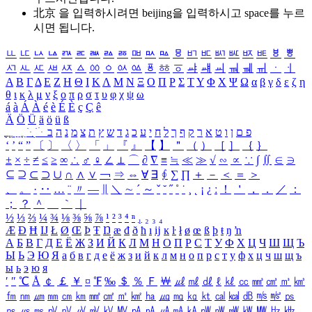
北京 을 입력하시려면
beijing
을 입력하시고 space를 누르
시면 됩니다.
ㅥ
ㅦ
ㅧ
ㅨ
ㅩ
ㅪ
ㅫ
ㅬ
ㅭ
ㅮ
ㅯ
ㅰ
ㅱ
ㅲ
ㅳ
ㅴ
ㅵ
ㅶ
ㅷ
ㅸ
ㅹ
ㅺ
ㅻ
ㅼ
ㅽ
ㅾ
ㅿ
ㆀ
ㆁ
ㆂ
ㆃ
ㆄ
ㆅ
ㆆ
ㆇ
ㆈ
ㆉ
ㆊ
ㆋ
ㆌ
ㆍ
ㆎ
Α
Β
Γ
Δ
Ε
Ζ
Η
Θ
Ι
Κ
Λ
Μ
Ν
Ξ
Ο
Π
Ρ
Σ
Τ
Υ
Φ
Χ
Ψ
Ω
α
β
γ
δ
ε
ζ
η
θ
ι
κ
λ
μ
ν
ξ
ο
π
ρ
σ
τ
υ
φ
χ
ψ
ω
á
à
Á
À
é
è
É
È
ç
Ç
ê
Ä
Ö
Ü
ä
ö
ü
ß
ְ
ֳ
ֲ
ֱ
ָ
ַ
ֵ
ֶ
ִ
ֹ
ּ
ֻ
ׂ
ׁ
ּ
ב
ה
נ
מ
צ
ת
ץ
ש
ד
ג
כ
ע
י
ח
ל
ך
ף
ק
ר
א
ט
ו
ן
ם
פ
‘
’
“
”
〔
〕
〈
〉
「
」
『
』
【
】
＂
（
）
［
］
｛
｝
±
×
÷
≠
≤
≥
∞
∴
♂
♀
∠
⊥
⌒
∂
∇
≡
≒
≪
≫
√
∽
∝
∵
∫
∬
∈
∋
⊆
⊇
⊂
⊃
∪
∩
∧
∨
￢
⇒
⇔
∀
∃
∮
∑
∏
＋
－
＜
＝
＞
、
。
·
‥
…
¨
〃
―
∥
＼
∼
´
～
ˇ
˘
˝
˚
˙
¸
˛
¡
¿
ː
！
＇
，
．
／
：
；
？
＾
＿
｀
｜
½
⅓
⅔
¼
¾
⅛
⅜
⅝
⅞
¹
²
³
⁴
ⁿ
₁
₂
₃
₄
Æ
Ð
Ħ
Ĳ
Ł
Ø
Œ
Þ
Ŧ
Ŋ
æ
đ
ð
ħ
ı
ĳ
ĸ
ŀ
ł
ø
œ
ß
þ
ŧ
ŋ
ŉ
А
Б
В
Г
Д
Е
Ё
Ж
З
И
Й
К
Л
М
Н
О
П
Р
С
Т
У
Ф
Х
Ц
Ч
Ш
Щ
Ъ
Ы
Ь
Э
Ю
Я
а
б
в
г
д
е
ё
ж
з
и
й
к
л
м
н
о
п
р
с
т
у
ф
х
ц
ч
ш
щ
ъ
ы
ь
э
ю
я
′
″
℃
Å
￠
￡
￥
¤
℉
‰
＄
％
Ｆ
￦
㎕
㎖
㎗
ℓ
㎘
㏄
㎣
㎤
㎥
㎦
㎙
㎚
㎛
㎜
㎝
㎞
㎟
㎠
㎡
㎢
㏊
㎍
㎎
㎏
㏏
㎈
㎉
㏈
㎧
㎨
㎰
㎱
㎲
㎳
㎴
㎵
㎶
㎷
㎸
㎹
㎀
㎁
㎂
㎃
㎄
㎺
㎻
㎽
㎾
㎿
㎐
㎑