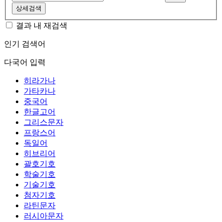
상세검색
결과 내 재검색
인기 검색어
다국어 입력
히라가나
가타카나
중국어
한글고어
그리스문자
프랑스어
독일어
히브리어
괄호기호
학술기호
기술기호
첨자기호
라틴문자
러시아문자