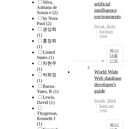
Silva,
artificial
Adriana de
intelligence
Souza e
(2)
environments
by Nora
Paul
(2)
Nayak, Richi
권상희
Springer
(1)
2008
홍정희
(1)
복사/
United
대출
States
(1)
신청
차현주
5
(1)
World Wide
박희정
Web database
(1)
developer's
Baeza-
guide
Yates, R
(1)
Lewis,
Swank, Mark
David
(1)
Sams net
1996
Thygerson,
Kenneth J
(1)
복사/