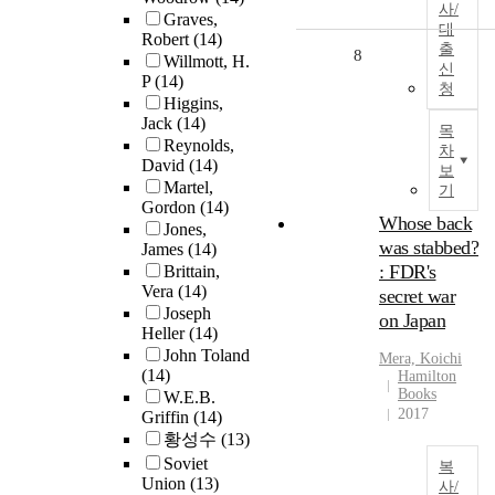
사/
Graves,
대
Robert
(14)
출
8
Willmott, H.
신
P
(14)
청
Higgins,
Jack
(14)
목
Reynolds,
차
David
(14)
보
Martel,
기
Gordon
(14)
Whose back
Jones,
was stabbed?
James
(14)
: FDR's
Brittain,
Vera
(14)
secret war
Joseph
on Japan
Heller
(14)
John Toland
Mera, Koichi
(14)
Hamilton
Books
W.E.B.
2017
Griffin
(14)
황성수
(13)
Soviet
복
Union
(13)
사/