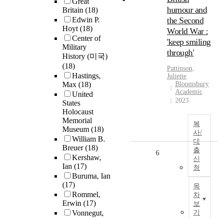
Great
humour and
Britain
(18)
Edwin P.
the Second
Hoyt
(18)
World War :
Center of
'keep smiling
Military
through'
History (미국)
(18)
Pattinson,
Hastings,
Juliette
Max
(18)
Bloomsbury
Academic
United
2023
States
Holocaust
Memorial
복
Museum
(18)
사/
William B.
대
Breuer
(18)
출
6
Kershaw,
신
Ian
(17)
청
Buruma, Ian
(17)
목
Rommel,
차
Erwin
(17)
보
Vonnegut,
기