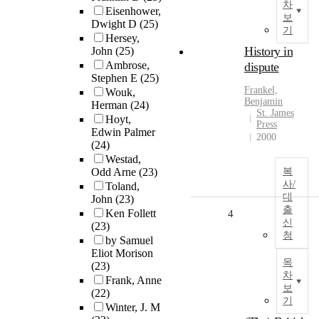
차
Eisenhower,
보
Dwight D
(25)
기
Hersey,
History in
John
(25)
Ambrose,
dispute
Stephen E
(25)
Frankel,
Wouk,
Benjamin
Herman
(24)
St. James
Hoyt,
Press
Edwin Palmer
2000
(24)
Westad,
Odd Arne
(23)
복
사/
Toland,
대
John
(23)
출
Ken Follett
4
신
(23)
청
by Samuel
Eliot Morison
목
(23)
차
Frank, Anne
보
(22)
기
Winter, J. M