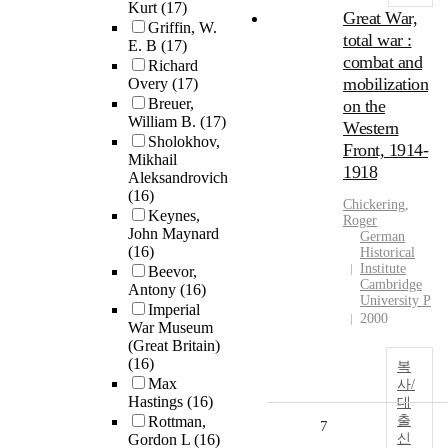
Kurt
(17)
Great War,
Griffin, W.
total war :
E. B
(17)
combat and
Richard
mobilization
Overy
(17)
Breuer,
on the
William B.
(17)
Western
Sholokhov,
Front, 1914-
Mikhail
1918
Aleksandrovich
(16)
Chickering,
Keynes,
Roger
John Maynard
German
(16)
Historical
Institute
Beevor,
Cambridge
Antony
(16)
University P
Imperial
2000
War Museum
(Great Britain)
(16)
복
Max
사/
Hastings
(16)
대
Rottman,
출
7
Gordon L
(16)
신