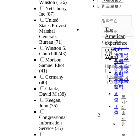
내책장담기
Winston
(126)
한글로보기
NetLibrary,
1
Inc
(87)
United
정확도순
States Provost
The
Marshal
내림차순
정확도
American
General's
순
Bureau
(71)
10개씩 출력
experience
내림차순
인기도
Winston S.
in World
순
조회
Churchill
(43)
10개씩
War II
연도순
Morison,
출력
Samuel Eliot
제목순
Hixson, Walter
20개씩
(41)
L
저자순
출력
Germany
Routledge
발행기
30개씩
(40)
2003
관순
출력
Glantz,
50개씩
David M
(38)
복
출력
Keegan,
사/
John
(35)
100개씩
대
출력
출
2
Congressional
신
Information
청
Service
(35)
목