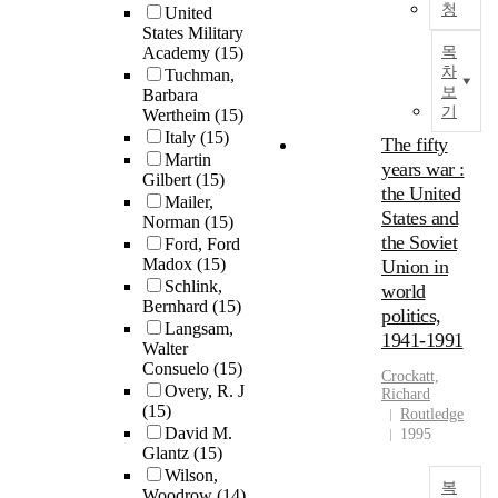
청
United
States Military
Academy
(15)
목
차
Tuchman,
보
Barbara
기
Wertheim
(15)
Italy
(15)
The fifty
Martin
years war :
Gilbert
(15)
the United
Mailer,
States and
Norman
(15)
the Soviet
Ford, Ford
Madox
(15)
Union in
Schlink,
world
Bernhard
(15)
politics,
Langsam,
1941-1991
Walter
Consuelo
(15)
Crockatt,
Overy, R. J
Richard
(15)
Routledge
David M.
1995
Glantz
(15)
Wilson,
복
Woodrow
(14)