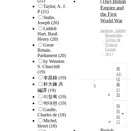
(22)
(The) British
Taylor, A. J.
Empire and
P
(21)
the First
Stalin,
World War
Joseph
(20)
Liddell
Jackson, Ashley
Hart, Basil
Routledge,
Henry
(20)
Taylor &
Great
Francis
Group
Britain.
2017
Parliament
(20)
by Winston
S. Churchill
복
(19)
사/
李昌錄
(19)
대
朴大鍊 共
출
5
신
編譯
(19)
청
이창록
(19)
박대련
(19)
목
Gaulle,
차
Charles de
(18)
보
Michel,
기
Henri
(18)
British