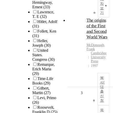
Hemingway,
차
Ernest
(33)
보
Lawrence,
기
T. E
(32)
The origins
Hitler, Adolf
of the First
(31)
and Second
Follett, Ken
(31)
World Wars
Heller,
Joseph
(30)
McDonough,
Frank
United
Cambridge
States.
University
Congress
(30)
Press
Remarque,
1997
Erich Maria
(29)
복
Time-Life
사/
Books
(29)
대
Gilbert,
출
Martin
(27)
3
신
Levi, Primo
청
(26)
Roosevelt,
목
Franklin D
(25)