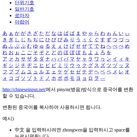
단위기호
일반기호
로마자
아랍어
あ
ぁ
か
が
さ
ざ
た
だ
な
は
ば
ぱ
ま
や
ゃ
ら
わ
ゎ
ん
い
ぃ
き
ぎ
し
じ
ち
ぢ
に
ひ
び
ぴ
み
り
う
ぅ
く
ぐ
す
ず
つ
づ
っ
ぬ
ふ
ぶ
ぷ
む
ゆ
ゅ
る
え
ぇ
け
げ
せ
ぜ
て
で
ね
へ
べ
ぺ
め
れ
お
ぉ
こ
ご
そ
ぞ
と
ど
の
ほ
ぼ
ぽ
も
よ
ょ
ろ
を
ア
ァ
カ
サ
ザ
タ
ダ
ナ
ハ
バ
パ
マ
ヤ
ャ
ラ
ワ
ヮ
ン
イ
ィ
キ
ギ
シ
ジ
チ
ヂ
ニ
ヒ
ビ
ピ
ミ
リ
ウ
ゥ
ク
グ
ス
ズ
ツ
ヅ
ッ
ヌ
フ
ブ
プ
ム
ユ
ュ
ル
エ
ェ
ケ
ゲ
セ
ゼ
テ
デ
ヘ
ベ
ペ
メ
レ
オ
ォ
コ
ゴ
ソ
ゾ
ト
ド
ノ
ホ
ボ
ポ
モ
ヨ
ョ
ロ
ヲ
―
http://chineseinput.net/
에서 pinyin(병음)방식으로 중국어를 변환
할 수 있습니다.
변환된 중국어를 복사하여 사용하시면 됩니다.
예시)
中文 을 입력하시려면
zhongwen
을 입력하시고 space를
누르시면됩니다.