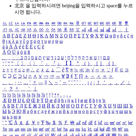
北京 을 입력하시려면
beijing
을 입력하시고 space를 누르
시면 됩니다.
ㅥ
ㅦ
ㅧ
ㅨ
ㅩ
ㅪ
ㅫ
ㅬ
ㅭ
ㅮ
ㅯ
ㅰ
ㅱ
ㅲ
ㅳ
ㅴ
ㅵ
ㅶ
ㅷ
ㅸ
ㅹ
ㅺ
ㅻ
ㅼ
ㅽ
ㅾ
ㅿ
ㆀ
ㆁ
ㆂ
ㆃ
ㆄ
ㆅ
ㆆ
ㆇ
ㆈ
ㆉ
ㆊ
ㆋ
ㆌ
ㆍ
ㆎ
Α
Β
Γ
Δ
Ε
Ζ
Η
Θ
Ι
Κ
Λ
Μ
Ν
Ξ
Ο
Π
Ρ
Σ
Τ
Υ
Φ
Χ
Ψ
Ω
α
β
γ
δ
ε
ζ
η
θ
ι
κ
λ
μ
ν
ξ
ο
π
ρ
σ
τ
υ
φ
χ
ψ
ω
á
à
Á
À
é
è
É
È
ç
Ç
ê
Ä
Ö
Ü
ä
ö
ü
ß
ְ
ֳ
ֲ
ֱ
ָ
ַ
ֵ
ֶ
ִ
ֹ
ּ
ֻ
ׂ
ׁ
ּ
ב
ה
נ
מ
צ
ת
ץ
ש
ד
ג
כ
ע
י
ח
ל
ך
ף
ק
ר
א
ט
ו
ן
ם
פ
‘
’
“
”
〔
〕
〈
〉
「
」
『
』
【
】
＂
（
）
［
］
｛
｝
±
×
÷
≠
≤
≥
∞
∴
♂
♀
∠
⊥
⌒
∂
∇
≡
≒
≪
≫
√
∽
∝
∵
∫
∬
∈
∋
⊆
⊇
⊂
⊃
∪
∩
∧
∨
￢
⇒
⇔
∀
∃
∮
∑
∏
＋
－
＜
＝
＞
、
。
·
‥
…
¨
〃
―
∥
＼
∼
´
～
ˇ
˘
˝
˚
˙
¸
˛
¡
¿
ː
！
＇
，
．
／
：
；
？
＾
＿
｀
｜
½
⅓
⅔
¼
¾
⅛
⅜
⅝
⅞
¹
²
³
⁴
ⁿ
₁
₂
₃
₄
Æ
Ð
Ħ
Ĳ
Ł
Ø
Œ
Þ
Ŧ
Ŋ
æ
đ
ð
ħ
ı
ĳ
ĸ
ŀ
ł
ø
œ
ß
þ
ŧ
ŋ
ŉ
А
Б
В
Г
Д
Е
Ё
Ж
З
И
Й
К
Л
М
Н
О
П
Р
С
Т
У
Ф
Х
Ц
Ч
Ш
Щ
Ъ
Ы
Ь
Э
Ю
Я
а
б
в
г
д
е
ё
ж
з
и
й
к
л
м
н
о
п
р
с
т
у
ф
х
ц
ч
ш
щ
ъ
ы
ь
э
ю
я
′
″
℃
Å
￠
￡
￥
¤
℉
‰
＄
％
Ｆ
￦
㎕
㎖
㎗
ℓ
㎘
㏄
㎣
㎤
㎥
㎦
㎙
㎚
㎛
㎜
㎝
㎞
㎟
㎠
㎡
㎢
㏊
㎍
㎎
㎏
㏏
㎈
㎉
㏈
㎧
㎨
㎰
㎱
㎲
㎳
㎴
㎵
㎶
㎷
㎸
㎹
㎀
㎁
㎂
㎃
㎄
㎺
㎻
㎽
㎾
㎿
㎐
㎑