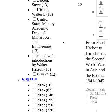
Zaloga,
출
10
Steve
(13)
신
Hixson,
청
Walter L
(13)
United
목
States Military
차
Academy.
보
Dept. of
기
Military Art
and
From Pearl
Engineering
Harbor to
(13)
Hiroshima :
edited with
the Second
introductions
World War
by Walter
Hixson
(13)
in Asia and
이형석
(12)
the Pacific,
발행연도
1941-1945
2026
(16)
Dockrill, Saki
2025
(87)
St. Martin's
2024
(148)
Press
2023
(195)
1994
2022
(250)
2021
(270)