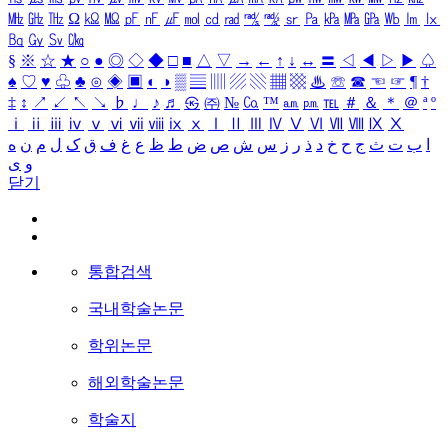
㎒
㎓
㎔
Ω
㏀
㏁
㎊
㎋
㎌
㏖
㏅
㎭
㎮
㎯
㏛
㎩
㎪
㎫
㎬
㏝
㏐
㏓
㏃
㏉
㏜
㏆
§
※
☆
★
○
●
◎
◇
◆
□
■
△
▽
→
←
↑
↓
↔
〓
◁
◀
▷
▶
♤
♠
♡
♥
♧
♣
⊙
◈
▣
◐
◑
▒
▤
▥
▨
▧
▦
▩
♨
☏
☎
☜
☞
¶
†
‡
↕
↗
↙
↖
↘
♭
♩
♪
♬
㉿
㈜
№
㏇
™
㏂
㏘
℡
＃
＆
＊
＠
ª
º
ⅰ
ⅱ
ⅲ
ⅳ
ⅴ
ⅵ
ⅶ
ⅷ
ⅸ
ⅹ
Ⅰ
Ⅱ
Ⅲ
Ⅳ
Ⅴ
Ⅵ
Ⅶ
Ⅷ
Ⅸ
Ⅹ
ا
ب
ت
ث
ج
ح
خ
د
ذ
ر
ز
س
ش
ص
ض
ط
ظ
ع
غ
ف
ق
ک
ل
م
ن
ه
و
ی
닫기
통합검색
국내학술논문
학위논문
해외학술논문
학술지