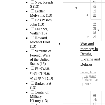
Nye, Joseph
대
S
(13)
출
9
Leffler,
신
Melvyn P.
(13)
청
Dos Passos,
John
(13)
목
차
LaFeber,
보
Walter
(13)
기
Howard,
Michael Eliot
War and
(13)
memory in
Veterans of
Russia,
Foreign Wars
Ukraine and
of the United
States
(13)
Belarus
한국일보
Fedor, Julie
타임-라이프
Palgrave
편집부 역
(13)
Macmillan
Barker, Pat
2017
(13)
Center of
복
Military
사/
History
(13)
대