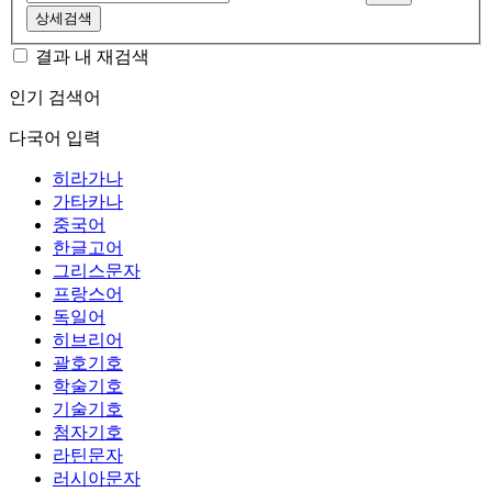
상세검색
결과 내 재검색
인기 검색어
다국어 입력
히라가나
가타카나
중국어
한글고어
그리스문자
프랑스어
독일어
히브리어
괄호기호
학술기호
기술기호
첨자기호
라틴문자
러시아문자