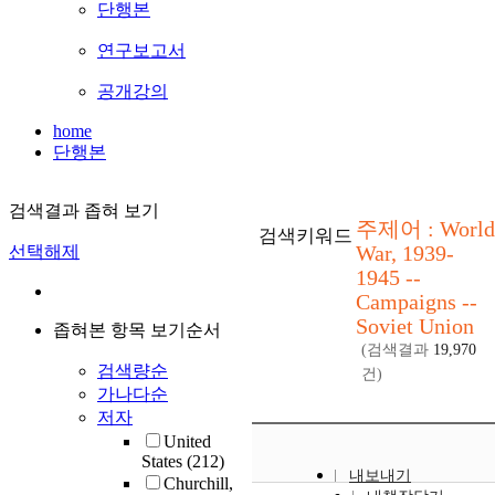
단행본
연구보고서
공개강의
home
단행본
검색결과 좁혀 보기
주제어 : World
검색키워드
War, 1939-
선택해제
1945 --
Campaigns --
Soviet Union
좁혀본 항목 보기순서
(검색결과
19,970
검색량순
건)
가나다순
저자
United
States
(212)
내보내기
Churchill,