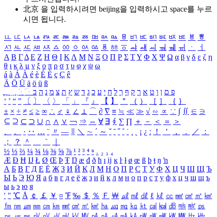
北京 을 입력하시려면
beijing
을 입력하시고 space를 누르
시면 됩니다.
ㅥ
ㅦ
ㅧ
ㅨ
ㅩ
ㅪ
ㅫ
ㅬ
ㅭ
ㅮ
ㅯ
ㅰ
ㅱ
ㅲ
ㅳ
ㅴ
ㅵ
ㅶ
ㅷ
ㅸ
ㅹ
ㅺ
ㅻ
ㅼ
ㅽ
ㅾ
ㅿ
ㆀ
ㆁ
ㆂ
ㆃ
ㆄ
ㆅ
ㆆ
ㆇ
ㆈ
ㆉ
ㆊ
ㆋ
ㆌ
ㆍ
ㆎ
Α
Β
Γ
Δ
Ε
Ζ
Η
Θ
Ι
Κ
Λ
Μ
Ν
Ξ
Ο
Π
Ρ
Σ
Τ
Υ
Φ
Χ
Ψ
Ω
α
β
γ
δ
ε
ζ
η
θ
ι
κ
λ
μ
ν
ξ
ο
π
ρ
σ
τ
υ
φ
χ
ψ
ω
á
à
Á
À
é
è
É
È
ç
Ç
ê
Ä
Ö
Ü
ä
ö
ü
ß
ְ
ֳ
ֲ
ֱ
ָ
ַ
ֵ
ֶ
ִ
ֹ
ּ
ֻ
ׂ
ׁ
ּ
ב
ה
נ
מ
צ
ת
ץ
ש
ד
ג
כ
ע
י
ח
ל
ך
ף
ק
ר
א
ט
ו
ן
ם
פ
‘
’
“
”
〔
〕
〈
〉
「
」
『
』
【
】
＂
（
）
［
］
｛
｝
±
×
÷
≠
≤
≥
∞
∴
♂
♀
∠
⊥
⌒
∂
∇
≡
≒
≪
≫
√
∽
∝
∵
∫
∬
∈
∋
⊆
⊇
⊂
⊃
∪
∩
∧
∨
￢
⇒
⇔
∀
∃
∮
∑
∏
＋
－
＜
＝
＞
、
。
·
‥
…
¨
〃
―
∥
＼
∼
´
～
ˇ
˘
˝
˚
˙
¸
˛
¡
¿
ː
！
＇
，
．
／
：
；
？
＾
＿
｀
｜
½
⅓
⅔
¼
¾
⅛
⅜
⅝
⅞
¹
²
³
⁴
ⁿ
₁
₂
₃
₄
Æ
Ð
Ħ
Ĳ
Ł
Ø
Œ
Þ
Ŧ
Ŋ
æ
đ
ð
ħ
ı
ĳ
ĸ
ŀ
ł
ø
œ
ß
þ
ŧ
ŋ
ŉ
А
Б
В
Г
Д
Е
Ё
Ж
З
И
Й
К
Л
М
Н
О
П
Р
С
Т
У
Ф
Х
Ц
Ч
Ш
Щ
Ъ
Ы
Ь
Э
Ю
Я
а
б
в
г
д
е
ё
ж
з
и
й
к
л
м
н
о
п
р
с
т
у
ф
х
ц
ч
ш
щ
ъ
ы
ь
э
ю
я
′
″
℃
Å
￠
￡
￥
¤
℉
‰
＄
％
Ｆ
￦
㎕
㎖
㎗
ℓ
㎘
㏄
㎣
㎤
㎥
㎦
㎙
㎚
㎛
㎜
㎝
㎞
㎟
㎠
㎡
㎢
㏊
㎍
㎎
㎏
㏏
㎈
㎉
㏈
㎧
㎨
㎰
㎱
㎲
㎳
㎴
㎵
㎶
㎷
㎸
㎹
㎀
㎁
㎂
㎃
㎄
㎺
㎻
㎽
㎾
㎿
㎐
㎑