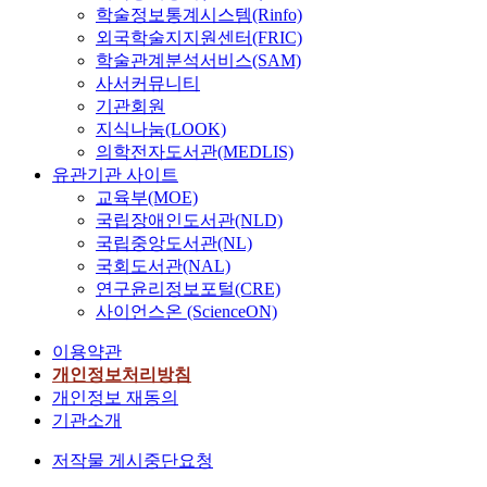
학술정보통계시스템(Rinfo)
외국학술지지원센터(FRIC)
학술관계분석서비스(SAM)
사서커뮤니티
기관회원
지식나눔(LOOK)
의학전자도서관(MEDLIS)
유관기관 사이트
교육부(MOE)
국립장애인도서관(NLD)
국립중앙도서관(NL)
국회도서관(NAL)
연구윤리정보포털(CRE)
사이언스온 (ScienceON)
이용약관
개인정보처리방침
개인정보 재동의
기관소개
저작물 게시중단요청