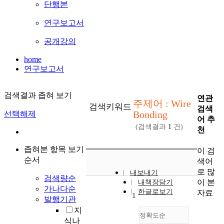
단행본
연구보고서
공개강의
home
연구보고서
검색결과 좁혀 보기
연관
주제어 : Wire
검색키워드
검색
Bonding
선택해제
어 추
(검색결과
1
건)
천
좁혀본 항목 보기
이 검
순서
색어
로 많
내보내기
검색량순
이 본
내책장담기
가나다순
한글로보기
자료
1
발행기관
지
정확도순
식나