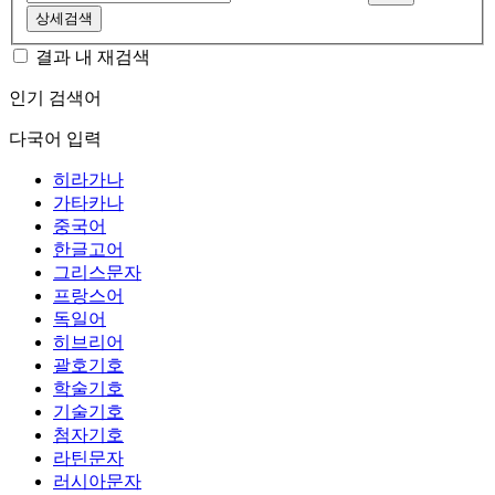
상세검색
결과 내 재검색
인기 검색어
다국어 입력
히라가나
가타카나
중국어
한글고어
그리스문자
프랑스어
독일어
히브리어
괄호기호
학술기호
기술기호
첨자기호
라틴문자
러시아문자