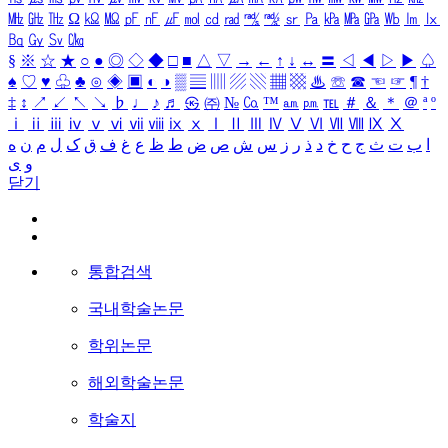
㎒
㎓
㎔
Ω
㏀
㏁
㎊
㎋
㎌
㏖
㏅
㎭
㎮
㎯
㏛
㎩
㎪
㎫
㎬
㏝
㏐
㏓
㏃
㏉
㏜
㏆
§
※
☆
★
○
●
◎
◇
◆
□
■
△
▽
→
←
↑
↓
↔
〓
◁
◀
▷
▶
♤
♠
♡
♥
♧
♣
⊙
◈
▣
◐
◑
▒
▤
▥
▨
▧
▦
▩
♨
☏
☎
☜
☞
¶
†
‡
↕
↗
↙
↖
↘
♭
♩
♪
♬
㉿
㈜
№
㏇
™
㏂
㏘
℡
＃
＆
＊
＠
ª
º
ⅰ
ⅱ
ⅲ
ⅳ
ⅴ
ⅵ
ⅶ
ⅷ
ⅸ
ⅹ
Ⅰ
Ⅱ
Ⅲ
Ⅳ
Ⅴ
Ⅵ
Ⅶ
Ⅷ
Ⅸ
Ⅹ
ا
ب
ت
ث
ج
ح
خ
د
ذ
ر
ز
س
ش
ص
ض
ط
ظ
ع
غ
ف
ق
ک
ل
م
ن
ه
و
ی
닫기
통합검색
국내학술논문
학위논문
해외학술논문
학술지