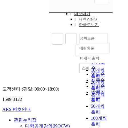
내보내기
내책장담기
한글로보기
정확도순
내림차순
정확도
순
10개씩 출력
내림차순
인기도
순
조회
10개씩
연도순
출력
제목순
20개씩
저자순
출력
고객센터 (평일: 09:00~18:00)
발행기
30개씩
관순
1599-3122
출력
50개씩
ARS 번호안내
출력
100개씩
관련누리집
출력
대학공개강의(KOCW)