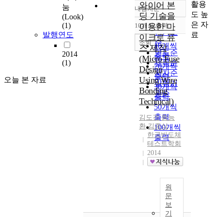
활용
와이어 본
눔
내림차순
정확도
도 높
딩 기술을
(Look)
순
은 자
(1)
10개씩 출력
이용한 마
내림차순
인기도
료
발행연도
이크로 퓨
순
조회
10개씩
즈 제작
연도순
2014
출력
(Micro Fuse
(1)
제목순
20개씩
Design
저자순
출력
Using Wire
오늘 본 자료
발행기
30개씩
Bonding
관순
출력
Technical)
50개씩
출력
김도경
,
황능
환
,
김종식
100개씩
한국반도체
출력
테스트학회
2014
원
문
보
기