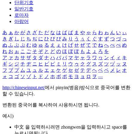
단위기호
일반기호
로마자
아랍어
あ
ぁ
か
が
さ
ざ
た
だ
な
は
ば
ぱ
ま
や
ゃ
ら
わ
ゎ
ん
い
ぃ
き
ぎ
し
じ
ち
ぢ
に
ひ
び
ぴ
み
り
う
ぅ
く
ぐ
す
ず
つ
づ
っ
ぬ
ふ
ぶ
ぷ
む
ゆ
ゅ
る
え
ぇ
け
げ
せ
ぜ
て
で
ね
へ
べ
ぺ
め
れ
お
ぉ
こ
ご
そ
ぞ
と
ど
の
ほ
ぼ
ぽ
も
よ
ょ
ろ
を
ア
ァ
カ
サ
ザ
タ
ダ
ナ
ハ
バ
パ
マ
ヤ
ャ
ラ
ワ
ヮ
ン
イ
ィ
キ
ギ
シ
ジ
チ
ヂ
ニ
ヒ
ビ
ピ
ミ
リ
ウ
ゥ
ク
グ
ス
ズ
ツ
ヅ
ッ
ヌ
フ
ブ
プ
ム
ユ
ュ
ル
エ
ェ
ケ
ゲ
セ
ゼ
テ
デ
ヘ
ベ
ペ
メ
レ
オ
ォ
コ
ゴ
ソ
ゾ
ト
ド
ノ
ホ
ボ
ポ
モ
ヨ
ョ
ロ
ヲ
―
http://chineseinput.net/
에서 pinyin(병음)방식으로 중국어를 변환
할 수 있습니다.
변환된 중국어를 복사하여 사용하시면 됩니다.
예시)
中文 을 입력하시려면
zhongwen
을 입력하시고 space를
누르시면됩니다.