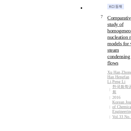
results represen
with increasing
7
ratio, the inten
Comparativ
condensation
study of
decreases and 
homogeneo
residue amount
nucleation r
liquid mass fra
models for 
in the flow fiel
steam
increases. Ther
condensing
while designin
flows
area ratio of th
nozzle, the
Xu Han
,
Zhon
influences of 
Han
,
Hengfan
the condensat
Li
,
Peng Li
한국화학
intensity and l
회
mass fraction 
2016
be considered.
Korean Jou
of Chemica
Engineerin
Vol.33 No.