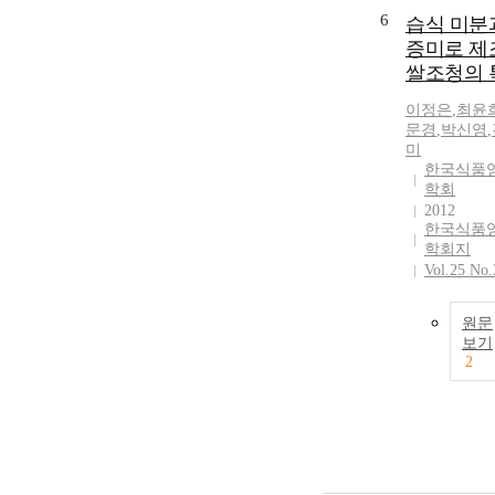
nozzles on the
6
습식 미분
equilibrium
증미로 제
condensation 
쌀조청의 
steam is invest
numerically. T
이정은
,
최윤
mathematical 
문경
,
박신영
,
for the non-
미
equilibrium
한국식품
condensation i
학회
based on the
2012
classical
한국식품
homogeneous
학회지
Vol.25 No.
nucleation the
corrected with
isothermal effe
원문
and Hill’s drop
보기
growth law. Th
2
numerical resul
successfully
validated with
experimental d
for Moore nozz
The numerical