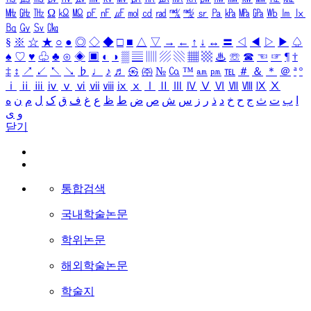
㎒
㎓
㎔
Ω
㏀
㏁
㎊
㎋
㎌
㏖
㏅
㎭
㎮
㎯
㏛
㎩
㎪
㎫
㎬
㏝
㏐
㏓
㏃
㏉
㏜
㏆
§
※
☆
★
○
●
◎
◇
◆
□
■
△
▽
→
←
↑
↓
↔
〓
◁
◀
▷
▶
♤
♠
♡
♥
♧
♣
⊙
◈
▣
◐
◑
▒
▤
▥
▨
▧
▦
▩
♨
☏
☎
☜
☞
¶
†
‡
↕
↗
↙
↖
↘
♭
♩
♪
♬
㉿
㈜
№
㏇
™
㏂
㏘
℡
＃
＆
＊
＠
ª
º
ⅰ
ⅱ
ⅲ
ⅳ
ⅴ
ⅵ
ⅶ
ⅷ
ⅸ
ⅹ
Ⅰ
Ⅱ
Ⅲ
Ⅳ
Ⅴ
Ⅵ
Ⅶ
Ⅷ
Ⅸ
Ⅹ
ا
ب
ت
ث
ج
ح
خ
د
ذ
ر
ز
س
ش
ص
ض
ط
ظ
ع
غ
ف
ق
ک
ل
م
ن
ه
و
ی
닫기
통합검색
국내학술논문
학위논문
해외학술논문
학술지