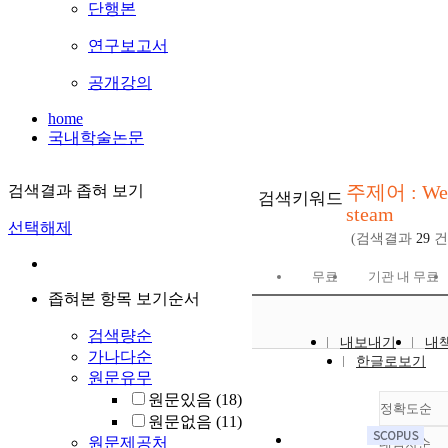
단행본
연구보고서
공개강의
home
국내학술논문
주제어 : We
검색결과 좁혀 보기
검색키워드
steam
선택해제
(검색결과
29
건
무료
기관 내 무료
좁혀본 항목 보기순서
검색량순
내보내기
내
가나다순
한글로보기
원문유무
원문있음
(18)
정확도순
원문없음
(11)
원문제공처
내림차순