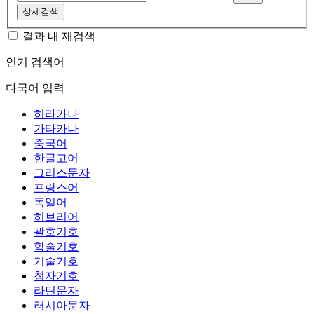
상세검색
결과 내 재검색
인기 검색어
다국어 입력
히라가나
가타카나
중국어
한글고어
그리스문자
프랑스어
독일어
히브리어
괄호기호
학술기호
기술기호
첨자기호
라틴문자
러시아문자