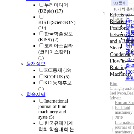
정
누리미디어
순
10개씩 출력
(DBpia)
(17)
내
인
1
Effects of
순
조회
Relative
10
KISTI(ScienceON)
연
Position
(10)
출
제
한국학술정보
between a S
20
저
(KISS)
(2)
and a Rotor
출
발
코리아스칼라
30
Steam
관
(코리아스칼라)
출
Condensing
(1)
50
Flow in
등재정보
출
Rotating
KCI등재
(19)
10
Machinery
SCOPUS
(5)
출
KCI등재후보
Kim,
(1)
Changhyun
,
Pa
JaeHyeon
,
Bae
학술지명
Jehyun
International
Korean Soc
journal of fluid
for Fluid
machinery and
machinery
syste
(5)
2018
Internation
한국유체기계
journal of 
학회 학술대회 논
machinery 