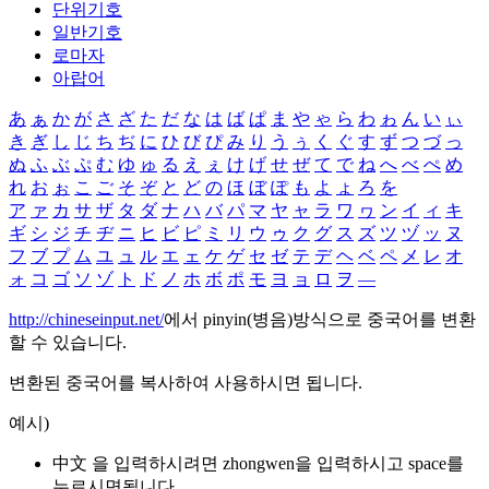
단위기호
일반기호
로마자
아랍어
あ
ぁ
か
が
さ
ざ
た
だ
な
は
ば
ぱ
ま
や
ゃ
ら
わ
ゎ
ん
い
ぃ
き
ぎ
し
じ
ち
ぢ
に
ひ
び
ぴ
み
り
う
ぅ
く
ぐ
す
ず
つ
づ
っ
ぬ
ふ
ぶ
ぷ
む
ゆ
ゅ
る
え
ぇ
け
げ
せ
ぜ
て
で
ね
へ
べ
ぺ
め
れ
お
ぉ
こ
ご
そ
ぞ
と
ど
の
ほ
ぼ
ぽ
も
よ
ょ
ろ
を
ア
ァ
カ
サ
ザ
タ
ダ
ナ
ハ
バ
パ
マ
ヤ
ャ
ラ
ワ
ヮ
ン
イ
ィ
キ
ギ
シ
ジ
チ
ヂ
ニ
ヒ
ビ
ピ
ミ
リ
ウ
ゥ
ク
グ
ス
ズ
ツ
ヅ
ッ
ヌ
フ
ブ
プ
ム
ユ
ュ
ル
エ
ェ
ケ
ゲ
セ
ゼ
テ
デ
ヘ
ベ
ペ
メ
レ
オ
ォ
コ
ゴ
ソ
ゾ
ト
ド
ノ
ホ
ボ
ポ
モ
ヨ
ョ
ロ
ヲ
―
http://chineseinput.net/
에서 pinyin(병음)방식으로 중국어를 변환
할 수 있습니다.
변환된 중국어를 복사하여 사용하시면 됩니다.
예시)
中文 을 입력하시려면
zhongwen
을 입력하시고 space를
누르시면됩니다.