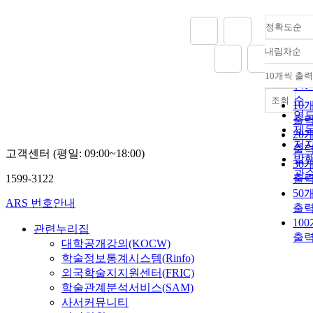
material for th
fast response
HRSG in comb
aerodynamic p
정확도순
cycle power pl
This FRAP-H
내림차순
probe (Fast
정
Response
순
10개씩 출력
내
Aerodynamic 
인
- High Tempera
순
조회
10
Heated) has a
연
출
miniature high
제
20
power cartridg
저
출
고객센터 (평일: 09:00~18:00)
heater with an 
발
30
control system
관
1599-3122
출
heat the probe 
50
allowing it to 
ARS 번호안내
출
applied to wet
10
measurements.
관련누리집
phase-locked
출
대학공개강의(KOCW)
average results
학술정보통계시스템(Rinfo)
obtained with 
외국학술지지원센터(FRIC)
sampling freq
학술관계분석서비스(SAM)
of 200 kHz cla
사서커뮤니티
the flow