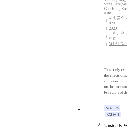
nucleation rate
Sung Park
,
Se
Gab Hong
,
Sun
various modifi
Kim
homogeneous
대한금속·
nucleation rate
학회
models were
2023
described.
대한금속·
Experimental 
학회지
were used in a
Vol.61 No.
comparative s
of these model
select a nuclea
rate model to
This study ex
provide calcul
the effects of s
values for
acid concentra
engineering
on the corrosi
projects. This 
behaviors of th
indicates that 
types of comme
main differenc
steels, convent
between differ
carbon steel
nucleation the
(SA192), sulfu
lies in the diff
acid dew resist
in the influenc
9
Unsteady W
steel (S-TEN),