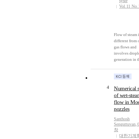
syste
Vol.11 No.
Flow of steam 
different from 
gas flows and
involves dropl
generation in 
flow field. Thi
phase-transiti
affects not onl
aspects, but al
4
Numerical 
machine
of wet-stea
performance in
flow in Mo
negative way. 
nozzles
days, CFD is w
used in machi
Santhosh
design and
Senguttuvan
,
optimization
창
processes, so p
대한기계