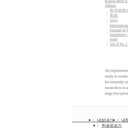
than the other
Kalfas
,
Reza S
Abhari
steel samples.
한국유체
examination o
학회
localized corr
2016
damages throu
Internation
cross-section
journal of 
observation us
machinery 
syste
scanning elect
Vol.9 No.1
microscope re
also that S322
suffered less
damages from 
wet-dry cyclin
An experiment
long-term supe
study is condu
corrosion resis
for unsteady w
of duplex stain
steam flow in a
steel in low sul
stage low-pres
acid concentra
test steam turb
compared to c
The measurem
steel and sulfu
are carried out 
acid due resist
outlets of the l
내보내기
내
steel, make it a
two stages by 
한글로보기
promising can
a newly devel