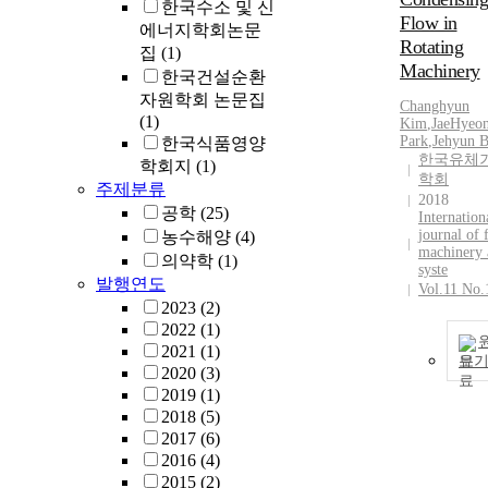
한국수소 및 신
Flow in
에너지학회논문
Rotating
집
(1)
Machinery
한국건설순환
자원학회 논문집
Changhyun
(1)
Kim
,
JaeHyeo
Park
,
Jehyun 
한국식품영양
한국유체
학회지
(1)
학회
주제분류
2018
공학
(25)
Internation
journal of 
농수해양
(4)
machinery 
의약학
(1)
syste
발행연도
Vol.11 No.
2023
(2)
2022
(1)
2021
(1)
보
2020
(3)
2019
(1)
2018
(5)
2017
(6)
2016
(4)
2015
(2)