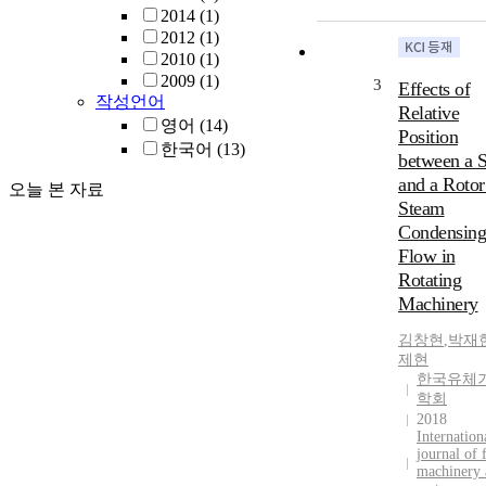
2014
(1)
2012
(1)
2010
(1)
2009
(1)
3
Effects of
작성언어
Relative
영어
(14)
Position
한국어
(13)
between a S
and a Rotor
오늘 본 자료
Steam
Condensing
Flow in
Rotating
Machinery
김창현
,
박재
제현
한국유체
학회
2018
Internation
journal of 
machinery 