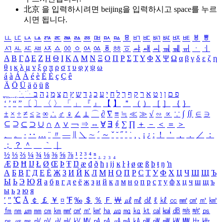
北京 을 입력하시려면
beijing
을 입력하시고 space를 누르
시면 됩니다.
ㅥ
ㅦ
ㅧ
ㅨ
ㅩ
ㅪ
ㅫ
ㅬ
ㅭ
ㅮ
ㅯ
ㅰ
ㅱ
ㅲ
ㅳ
ㅴ
ㅵ
ㅶ
ㅷ
ㅸ
ㅹ
ㅺ
ㅻ
ㅼ
ㅽ
ㅾ
ㅿ
ㆀ
ㆁ
ㆂ
ㆃ
ㆄ
ㆅ
ㆆ
ㆇ
ㆈ
ㆉ
ㆊ
ㆋ
ㆌ
ㆍ
ㆎ
Α
Β
Γ
Δ
Ε
Ζ
Η
Θ
Ι
Κ
Λ
Μ
Ν
Ξ
Ο
Π
Ρ
Σ
Τ
Υ
Φ
Χ
Ψ
Ω
α
β
γ
δ
ε
ζ
η
θ
ι
κ
λ
μ
ν
ξ
ο
π
ρ
σ
τ
υ
φ
χ
ψ
ω
á
à
Á
À
é
è
É
È
ç
Ç
ê
Ä
Ö
Ü
ä
ö
ü
ß
ְ
ֳ
ֲ
ֱ
ָ
ַ
ֵ
ֶ
ִ
ֹ
ּ
ֻ
ׂ
ׁ
ּ
ב
ה
נ
מ
צ
ת
ץ
ש
ד
ג
כ
ע
י
ח
ל
ך
ף
ק
ר
א
ט
ו
ן
ם
פ
‘
’
“
”
〔
〕
〈
〉
「
」
『
』
【
】
＂
（
）
［
］
｛
｝
±
×
÷
≠
≤
≥
∞
∴
♂
♀
∠
⊥
⌒
∂
∇
≡
≒
≪
≫
√
∽
∝
∵
∫
∬
∈
∋
⊆
⊇
⊂
⊃
∪
∩
∧
∨
￢
⇒
⇔
∀
∃
∮
∑
∏
＋
－
＜
＝
＞
、
。
·
‥
…
¨
〃
―
∥
＼
∼
´
～
ˇ
˘
˝
˚
˙
¸
˛
¡
¿
ː
！
＇
，
．
／
：
；
？
＾
＿
｀
｜
½
⅓
⅔
¼
¾
⅛
⅜
⅝
⅞
¹
²
³
⁴
ⁿ
₁
₂
₃
₄
Æ
Ð
Ħ
Ĳ
Ł
Ø
Œ
Þ
Ŧ
Ŋ
æ
đ
ð
ħ
ı
ĳ
ĸ
ŀ
ł
ø
œ
ß
þ
ŧ
ŋ
ŉ
А
Б
В
Г
Д
Е
Ё
Ж
З
И
Й
К
Л
М
Н
О
П
Р
С
Т
У
Ф
Х
Ц
Ч
Ш
Щ
Ъ
Ы
Ь
Э
Ю
Я
а
б
в
г
д
е
ё
ж
з
и
й
к
л
м
н
о
п
р
с
т
у
ф
х
ц
ч
ш
щ
ъ
ы
ь
э
ю
я
′
″
℃
Å
￠
￡
￥
¤
℉
‰
＄
％
Ｆ
￦
㎕
㎖
㎗
ℓ
㎘
㏄
㎣
㎤
㎥
㎦
㎙
㎚
㎛
㎜
㎝
㎞
㎟
㎠
㎡
㎢
㏊
㎍
㎎
㎏
㏏
㎈
㎉
㏈
㎧
㎨
㎰
㎱
㎲
㎳
㎴
㎵
㎶
㎷
㎸
㎹
㎀
㎁
㎂
㎃
㎄
㎺
㎻
㎽
㎾
㎿
㎐
㎑