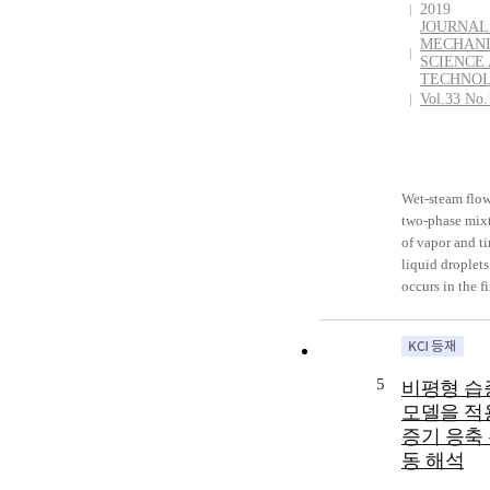
transition
2019
phenomena in 
JOURNAL
MECHAN
flows should b
SCIENCE
considered in
TECHNO
to predict the
Vol.33 No.
internal flows
precisely. In th
non-equilibri
wet-steam mod
Wet-steam flow
was implement
two-phase mix
in house code 
of vapor and t
Flow and it wa
liquid droplets
applied to ste
occurs in the f
calculations of
stages of low
steam turbine
pressure (LP) 
with changing
turbine process
stator/rotor int
These liquid
The results sh
5
비평형 습
droplets are f
that mixing pl
모델을 적
by the non-
method is not
증기 응축
equilibrium
appropriate to
동 해석
condensation 
simulate steam
steam. This
condensing fl