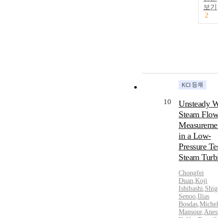
of a stable Fe
보기
scale on the c
2
steel materials
prolonged exp
S-TEN with sli
higher
concentrations
and Sb showed
lower weight l
than SA192.
10
Conversely, w
Unsteady W
subjected to l
Steam Flo
sulfuric acid
Measureme
concentrations
in a Low-
and 10%), S3
Pressure Te
exhibited
Steam Turb
passivation
behavior, and
Chongfei
showed signifi
Duan
,
Koji
Ishibashi
,
Shig
superior corro
Senoo
,
Ilias
resistance (i.e
Bosdas
,
Miche
smaller weight 
Mansour
,
Anest