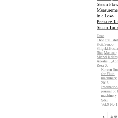
temperature on
Steam Flo
duplex stainle
nucleation rate
Measureme
steel (S32205),
considered to 
in a Low-
potential mater
Pressure Te
for the heat re
Steam Turb
steam generato
Duan,
(HRSG) in co
Chongfei
,
Ishi
cycle power pl
Koji
,
Senoo,
Based on the re
Shigeki
,
Bosda
of electrochem
Ilias
,
Mansour,
Michel
,
Kalfas
polarization,
Anestis I.
,
Abh
immersion and
Reza S.
dry cycle tests
Korean Soc
exposed to a h
for Fluid
machinery
sulfuric acid
2016
concentration
Internation
(50%), SA192 
journal of 
TEN exhibited
machinery 
higher corrosi
syste
Vol.9 No.1
resistance than
S32205, which
due to the for
원문