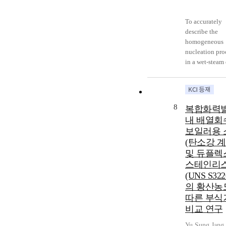
To accurately
describe the
homogeneous
nucleation pro
in a wet-steam 
phase flow and
improve the
reliability of
computations o
8
복합화력
condensing st
내 배열회
flow, classical
보일러용 
homogeneous
(탄소강 
nucleation the
및 듀플렉
were derived a
summarized ba
스테인리
on the molecul
(UNS S322
agglomerate
의 황산농
thermodynamic
따른 부식
energies. To o
비교 연구
more accurate
homogeneous
Yu Sung Jang
,