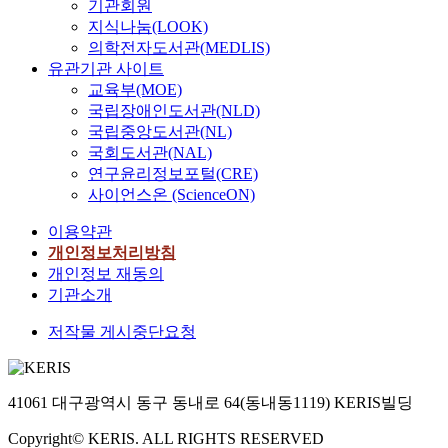
기관회원
characteristics
지식나눔(LOOK)
as the blade w
의학전자도서관(MEDLIS)
and secondary
유관기관 사이트
vortexes,
교육부(MOE)
downstream fr
국립장애인도서관(NLD)
individual rota
국립중앙도서관(NL)
blades in the w
steam environ
국회도서관(NAL)
연구윤리정보포털(CRE)
사이언스온 (ScienceON)
이용약관
개인정보처리방침
개인정보 재동의
기관소개
저작물 게시중단요청
41061 대구광역시 동구 동내로 64(동내동1119) KERIS빌딩
Copyright© KERIS. ALL RIGHTS RESERVED