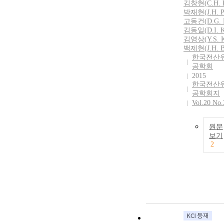
김창현(C.H. 
condensation 
frozen rotor m
박재현(J.H. P
steam releases 
can be affecte
고동건(D.G. 
significant am
relative positi
김동일(D.I. K
of latent heat t
between a stat
김영상(Y.S. K
flow. As a resul
a rotor. Therefo
백제현(J.H. B
flow velocity i
한국전산
steady wet-ste
공학회
reduced and it
flows with non
2015
affects the eff
equilibrium ph
한국전산
of the steam tu
transition were
공학회지
Since it is ext
simulated for a
Vol.20 No.
difficult to pe
steam turbine
numerical stud
in this study w
with the non-
원문
different stator
보기
equilibrium
positions and t
2
condensation f
effects on the 
turbines, they 
steam flow fiel
usually done i
were investiga
convergent-
detail.
divergent nozzl
this paper, the 
of area ratio of
well-known M