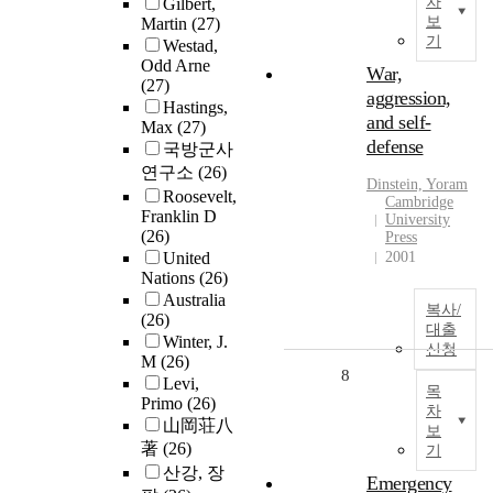
차
Gilbert,
보
Martin
(27)
기
Westad,
Odd Arne
War,
(27)
aggression,
Hastings,
and self-
Max
(27)
defense
국방군사
연구소
(26)
Dinstein, Yoram
Roosevelt,
Cambridge
Franklin D
University
(26)
Press
United
2001
Nations
(26)
Australia
복사/
(26)
대출
Winter, J.
신청
M
(26)
8
Levi,
목
Primo
(26)
차
山岡荘八
보
著
(26)
기
산강, 장
Emergency