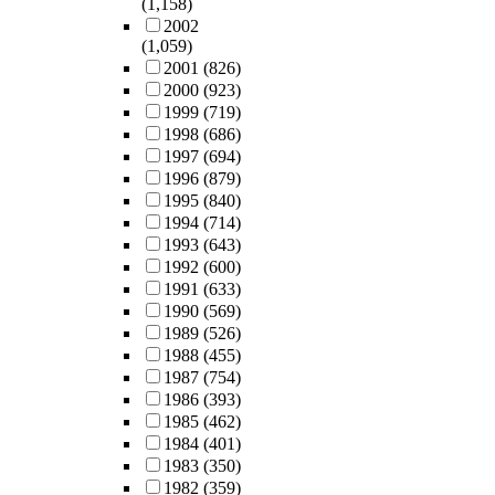
(1,158)
2002
(1,059)
2001
(826)
2000
(923)
1999
(719)
1998
(686)
1997
(694)
1996
(879)
1995
(840)
1994
(714)
1993
(643)
1992
(600)
1991
(633)
1990
(569)
1989
(526)
1988
(455)
1987
(754)
1986
(393)
1985
(462)
1984
(401)
1983
(350)
1982
(359)