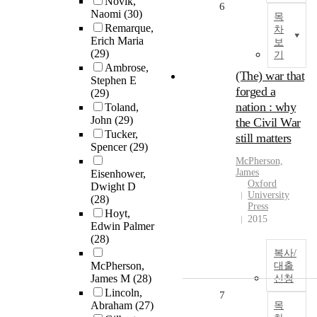
Novik,
6
Naomi
(30)
목
Remarque,
차
Erich Maria
보
(29)
기
Ambrose,
(The) war that
Stephen E
forged a
(29)
nation : why
Toland,
John
(29)
the Civil War
Tucker,
still matters
Spencer
(29)
McPherson,
James
Eisenhower,
Oxford
Dwight D
University
(28)
Press
Hoyt,
2015
Edwin Palmer
(28)
복사/
McPherson,
대출
James M
(28)
신청
Lincoln,
7
Abraham
(27)
목