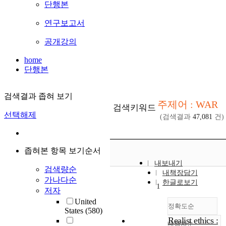
단행본
연구보고서
공개강의
home
단행본
검색결과 좁혀 보기
주제어 : WAR
검색키워드
선택해제
(검색결과
47,081
건)
좁혀본 항목 보기순서
내보내기
검색량순
내책장담기
가나다순
한글로보기
1
저자
United
정확도순
States
(580)
Realist ethics :
내림차순