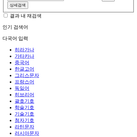
상세검색
결과 내 재검색
인기 검색어
다국어 입력
히라가나
가타카나
중국어
한글고어
그리스문자
프랑스어
독일어
히브리어
괄호기호
학술기호
기술기호
첨자기호
라틴문자
러시아문자