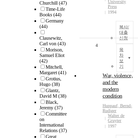
University
Churchill
(47)
Press
Time-Life
1994
Books
(44)
Germany
(44)
복사/
대출
Clausewitz,
신청
Carl von
(43)
4
Morison,
목
Samuel Eliot
차
(42)
보
기
Mitchell,
Margaret
(41)
War, violence,
Grotius,
and the
Hugo
(38)
modern
Glantz,
condition
David M
(38)
Black,
Huppauf, Bernd-
Jeremy
(37)
Rudiger
Committee
Walter de
on
Gruyter
International
1997
Relations
(37)
Great