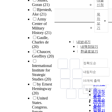
Sluiter,
대출
Goran
(21)
신청
Bjerstedt,
Ake
(21)
목
Army
차
Center of
보
Military
기
History
(21)
Gaulle,
Charles de
내보내기
(20)
내책장담기
Chaucer,
한글로보기
Geoffrey
(20)
정확도순
International
Institute for
내림차순
정확도
Strategic
순
Studies
(20)
10개씩 출력
내림차순
by Ernest
인기도
Hemingway
순
조회
10개씩
(20)
연도순
출력
United
제목순
20개씩
States.
저자순
출력
Congress.
발행기
Senate.