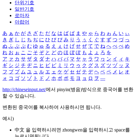
단위기호
일반기호
로마자
아랍어
あ
ぁ
か
が
さ
ざ
た
だ
な
は
ば
ぱ
ま
や
ゃ
ら
わ
ゎ
ん
い
ぃ
き
ぎ
し
じ
ち
ぢ
に
ひ
び
ぴ
み
り
う
ぅ
く
ぐ
す
ず
つ
づ
っ
ぬ
ふ
ぶ
ぷ
む
ゆ
ゅ
る
え
ぇ
け
げ
せ
ぜ
て
で
ね
へ
べ
ぺ
め
れ
お
ぉ
こ
ご
そ
ぞ
と
ど
の
ほ
ぼ
ぽ
も
よ
ょ
ろ
を
ア
ァ
カ
サ
ザ
タ
ダ
ナ
ハ
バ
パ
マ
ヤ
ャ
ラ
ワ
ヮ
ン
イ
ィ
キ
ギ
シ
ジ
チ
ヂ
ニ
ヒ
ビ
ピ
ミ
リ
ウ
ゥ
ク
グ
ス
ズ
ツ
ヅ
ッ
ヌ
フ
ブ
プ
ム
ユ
ュ
ル
エ
ェ
ケ
ゲ
セ
ゼ
テ
デ
ヘ
ベ
ペ
メ
レ
オ
ォ
コ
ゴ
ソ
ゾ
ト
ド
ノ
ホ
ボ
ポ
モ
ヨ
ョ
ロ
ヲ
―
http://chineseinput.net/
에서 pinyin(병음)방식으로 중국어를 변환
할 수 있습니다.
변환된 중국어를 복사하여 사용하시면 됩니다.
예시)
中文 을 입력하시려면
zhongwen
을 입력하시고 space를
누르시면됩니다.