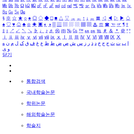
㎒
㎓
㎔
Ω
㏀
㏁
㎊
㎋
㎌
㏖
㏅
㎭
㎮
㎯
㏛
㎩
㎪
㎫
㎬
㏝
㏐
㏓
㏃
㏉
㏜
㏆
§
※
☆
★
○
●
◎
◇
◆
□
■
△
▽
→
←
↑
↓
↔
〓
◁
◀
▷
▶
♤
♠
♡
♥
♧
♣
⊙
◈
▣
◐
◑
▒
▤
▥
▨
▧
▦
▩
♨
☏
☎
☜
☞
¶
†
‡
↕
↗
↙
↖
↘
♭
♩
♪
♬
㉿
㈜
№
㏇
™
㏂
㏘
℡
＃
＆
＊
＠
ª
º
ⅰ
ⅱ
ⅲ
ⅳ
ⅴ
ⅵ
ⅶ
ⅷ
ⅸ
ⅹ
Ⅰ
Ⅱ
Ⅲ
Ⅳ
Ⅴ
Ⅵ
Ⅶ
Ⅷ
Ⅸ
Ⅹ
ا
ب
ت
ث
ج
ح
خ
د
ذ
ر
ز
س
ش
ص
ض
ط
ظ
ع
غ
ف
ق
ک
ل
م
ن
ه
و
ی
닫기
통합검색
국내학술논문
학위논문
해외학술논문
학술지