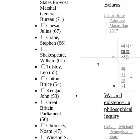
States Provost
Belarus
Marshal
General's
Fedor, Julie
Bureau
(71)
Palgrave
Caesar,
Macmillan
Julius
(67)
2017
Crane,
Stephen
(66)
복사/
대출
Shakespeare,
신청
William
(61)
3
Tolstoy,
목
Leo
(55)
차
Catton,
보
Bruce
(54)
기
Keegan,
War and
John
(53)
existence : a
Great
Britain.
philosophical
Parliament
inquiry
(50)
Chomsky,
Gelven, Michael
Noam
(47)
Pennsylvania
State
Winston S.