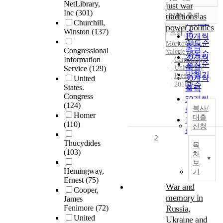
정확도
NetLibrary,
just war
순
Inc
(301)
10개씩 출력
traditions as
내림차순
인기도
Churchill,
power politics
Winston
(137)
순
조회
10개씩
연도순
Morkevicius,
출력
Congressional
Valerie Ona
제목순
20개씩
Information
Cambridge
저자순
출력
University
Service
(129)
발행기
Press
30개씩
United
2018
관순
States.
출력
Congress
50개씩
(124)
복사/
출력
Homer
대출
100개씩
(110)
신청
출력
2
Thucydides
목
(103)
차
보
Hemingway,
기
Ernest
(75)
War and
Cooper,
memory in
James
Fenimore
(72)
Russia,
United
Ukraine and