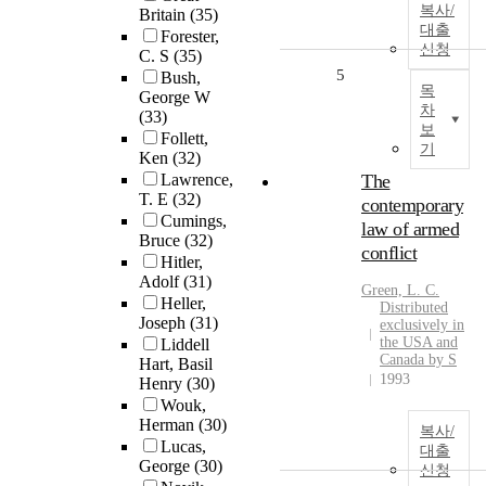
복사/
Britain
(35)
대출
Forester,
신청
C. S
(35)
5
Bush,
목
George W
차
(33)
보
Follett,
기
Ken
(32)
Lawrence,
The
T. E
(32)
contemporary
Cumings,
law of armed
Bruce
(32)
conflict
Hitler,
Adolf
(31)
Green, L. C.
Heller,
Distributed
Joseph
(31)
exclusively in
the USA and
Liddell
Canada by S
Hart, Basil
1993
Henry
(30)
Wouk,
Herman
(30)
복사/
Lucas,
대출
George
(30)
신청