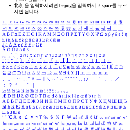
北京 을 입력하시려면
beijing
을 입력하시고 space를 누르
시면 됩니다.
ㅥ
ㅦ
ㅧ
ㅨ
ㅩ
ㅪ
ㅫ
ㅬ
ㅭ
ㅮ
ㅯ
ㅰ
ㅱ
ㅲ
ㅳ
ㅴ
ㅵ
ㅶ
ㅷ
ㅸ
ㅹ
ㅺ
ㅻ
ㅼ
ㅽ
ㅾ
ㅿ
ㆀ
ㆁ
ㆂ
ㆃ
ㆄ
ㆅ
ㆆ
ㆇ
ㆈ
ㆉ
ㆊ
ㆋ
ㆌ
ㆍ
ㆎ
Α
Β
Γ
Δ
Ε
Ζ
Η
Θ
Ι
Κ
Λ
Μ
Ν
Ξ
Ο
Π
Ρ
Σ
Τ
Υ
Φ
Χ
Ψ
Ω
α
β
γ
δ
ε
ζ
η
θ
ι
κ
λ
μ
ν
ξ
ο
π
ρ
σ
τ
υ
φ
χ
ψ
ω
á
à
Á
À
é
è
É
È
ç
Ç
ê
Ä
Ö
Ü
ä
ö
ü
ß
ְ
ֳ
ֲ
ֱ
ָ
ַ
ֵ
ֶ
ִ
ֹ
ּ
ֻ
ׂ
ׁ
ּ
ב
ה
נ
מ
צ
ת
ץ
ש
ד
ג
כ
ע
י
ח
ל
ך
ף
ק
ר
א
ט
ו
ן
ם
פ
‘
’
“
”
〔
〕
〈
〉
「
」
『
』
【
】
＂
（
）
［
］
｛
｝
±
×
÷
≠
≤
≥
∞
∴
♂
♀
∠
⊥
⌒
∂
∇
≡
≒
≪
≫
√
∽
∝
∵
∫
∬
∈
∋
⊆
⊇
⊂
⊃
∪
∩
∧
∨
￢
⇒
⇔
∀
∃
∮
∑
∏
＋
－
＜
＝
＞
、
。
·
‥
…
¨
〃
―
∥
＼
∼
´
～
ˇ
˘
˝
˚
˙
¸
˛
¡
¿
ː
！
＇
，
．
／
：
；
？
＾
＿
｀
｜
½
⅓
⅔
¼
¾
⅛
⅜
⅝
⅞
¹
²
³
⁴
ⁿ
₁
₂
₃
₄
Æ
Ð
Ħ
Ĳ
Ł
Ø
Œ
Þ
Ŧ
Ŋ
æ
đ
ð
ħ
ı
ĳ
ĸ
ŀ
ł
ø
œ
ß
þ
ŧ
ŋ
ŉ
А
Б
В
Г
Д
Е
Ё
Ж
З
И
Й
К
Л
М
Н
О
П
Р
С
Т
У
Ф
Х
Ц
Ч
Ш
Щ
Ъ
Ы
Ь
Э
Ю
Я
а
б
в
г
д
е
ё
ж
з
и
й
к
л
м
н
о
п
р
с
т
у
ф
х
ц
ч
ш
щ
ъ
ы
ь
э
ю
я
′
″
℃
Å
￠
￡
￥
¤
℉
‰
＄
％
Ｆ
￦
㎕
㎖
㎗
ℓ
㎘
㏄
㎣
㎤
㎥
㎦
㎙
㎚
㎛
㎜
㎝
㎞
㎟
㎠
㎡
㎢
㏊
㎍
㎎
㎏
㏏
㎈
㎉
㏈
㎧
㎨
㎰
㎱
㎲
㎳
㎴
㎵
㎶
㎷
㎸
㎹
㎀
㎁
㎂
㎃
㎄
㎺
㎻
㎽
㎾
㎿
㎐
㎑