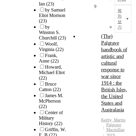
Ian
(23)
9
by Samuel
목
Eliot Morison
차
(23)
보
by
기
Winston S.
(The)
Churchill
(23)
Palgrave
Woolf,
handbook of
Virginia
(22)
Frank,
artistic and
Anne
(22)
cultural
Howard,
response to
Michael Eliot
war since
(22)
1914 : the
Bruce
British Isles,
Catton
(22)
James M.
the United
McPherson
States and
(22)
Australasia
Center of
Military
Kerby, Martin
History
(22)
Palgrave
Griffin, W.
Macmillan
E. B
(22)
2019