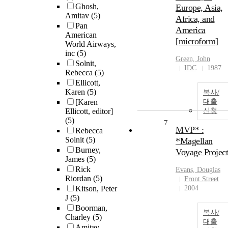
Ghosh,
Europe, Asia,
Amitav
(5)
Africa, and
Pan
America
American
[microform]
World Airways,
inc
(5)
Green, John
Solnit,
IDC
1987
Rebecca
(5)
Ellicott,
Karen
(5)
복사/
[Karen
대출
Ellicott, editor]
신청
(5)
7
MVP* :
Rebecca
Solnit
(5)
*Magellan
Burney,
Voyage Project
James
(5)
Rick
Evans, Douglas
Riordan
(5)
Front Street
Kitson, Peter
2004
J
(5)
Boorman,
복사/
Charley
(5)
대출
Amitav