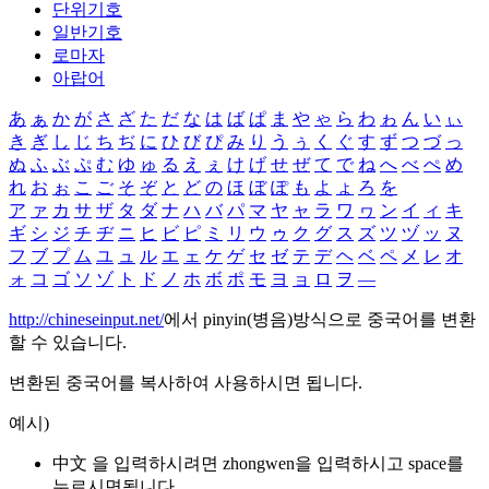
단위기호
일반기호
로마자
아랍어
あ
ぁ
か
が
さ
ざ
た
だ
な
は
ば
ぱ
ま
や
ゃ
ら
わ
ゎ
ん
い
ぃ
き
ぎ
し
じ
ち
ぢ
に
ひ
び
ぴ
み
り
う
ぅ
く
ぐ
す
ず
つ
づ
っ
ぬ
ふ
ぶ
ぷ
む
ゆ
ゅ
る
え
ぇ
け
げ
せ
ぜ
て
で
ね
へ
べ
ぺ
め
れ
お
ぉ
こ
ご
そ
ぞ
と
ど
の
ほ
ぼ
ぽ
も
よ
ょ
ろ
を
ア
ァ
カ
サ
ザ
タ
ダ
ナ
ハ
バ
パ
マ
ヤ
ャ
ラ
ワ
ヮ
ン
イ
ィ
キ
ギ
シ
ジ
チ
ヂ
ニ
ヒ
ビ
ピ
ミ
リ
ウ
ゥ
ク
グ
ス
ズ
ツ
ヅ
ッ
ヌ
フ
ブ
プ
ム
ユ
ュ
ル
エ
ェ
ケ
ゲ
セ
ゼ
テ
デ
ヘ
ベ
ペ
メ
レ
オ
ォ
コ
ゴ
ソ
ゾ
ト
ド
ノ
ホ
ボ
ポ
モ
ヨ
ョ
ロ
ヲ
―
http://chineseinput.net/
에서 pinyin(병음)방식으로 중국어를 변환
할 수 있습니다.
변환된 중국어를 복사하여 사용하시면 됩니다.
예시)
中文 을 입력하시려면
zhongwen
을 입력하시고 space를
누르시면됩니다.