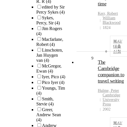
R. R
(4)
time
edited by Sir
Percy Sykes
(4)
Kerr, Robert
Sykes,
William
Percy, Sir
(4)
Blackwood
1824
Jim Rogers
(4)
Macfarlane,
복사/
Robert
(4)
대출
Linschoten,
신청
Jan Huygen
9
van
(4)
The
McGregor,
Cambridge
Ewan
(4)
companion to
Iyer, Pico
(4)
travel writing
Pico Iyer
(4)
Youngs, Tim
Hulme, Peter
(4)
Cambridge
Smith,
University
Stevie
(4)
Press
Greer,
2002
Andrew Sean
(4)
복사/
Andrew