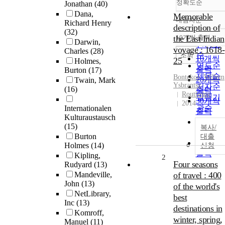
정확도순
Jonathan
(40)
Dana,
Memorable
내림차순
Richard Henry
정확도
description of
(32)
순
the East Indian
10개씩 출력
내림차
Darwin,
인기도
voyage : 1618-
Charles
(28)
순
조회
10개씩
25
Holmes,
연도순
출력
Burton
(17)
제목순
Bontekoe, Willem
20개씩
Twain, Mark
Ysbrantsz
저자순
(16)
출력
Routledge
발행기
30개씩
2014
관순
Internationalen
출력
Kulturaustausch
50개씩
(15)
복사/
출력
Burton
대출
100개씩
Holmes
(14)
신청
출력
Kipling,
2
Four seasons
Rudyard
(13)
Mandeville,
of travel : 400
John
(13)
of the world's
NetLibrary,
best
Inc
(13)
destinations in
Komroff,
winter, spring,
Manuel
(11)