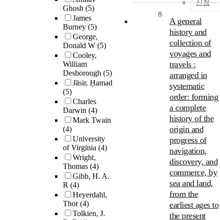
신청
Ghosh
(5)
8
James
A general
Burney
(5)
history and
George,
collection of
Donald W
(5)
voyages and
Cooley,
travels :
William
Desborough
(5)
arranged in
Jāsir, Ḥamad
systematic
(5)
order: forming
Charles
a complete
Darwin
(4)
history of the
Mark Twain
origin and
(4)
University
progress of
of Virginia
(4)
navigation,
Wright,
discovery, and
Thomas
(4)
commerce, by
Gibb, H. A.
sea and land,
R
(4)
from the
Heyerdahl,
Thor
(4)
earliest ages to
Tolkien, J.
the present