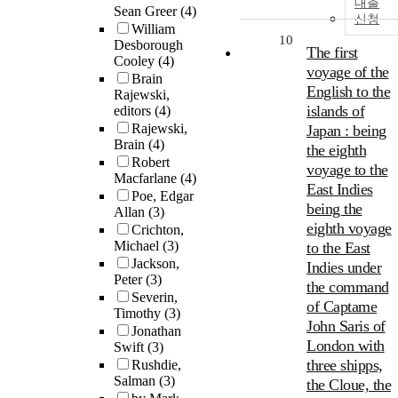
대출
Sean Greer
(4)
신청
William
10
Desborough
The first
Cooley
(4)
voyage of the
Brain
English to the
Rajewski,
islands of
editors
(4)
Rajewski,
Japan : being
Brain
(4)
the eighth
Robert
voyage to the
Macfarlane
(4)
East Indies
Poe, Edgar
being the
Allan
(3)
eighth voyage
Crichton,
Michael
(3)
to the East
Jackson,
Indies under
Peter
(3)
the command
Severin,
of Captame
Timothy
(3)
John Saris of
Jonathan
London with
Swift
(3)
three shipps,
Rushdie,
Salman
(3)
the Cloue, the