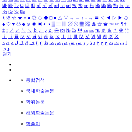
㎒
㎓
㎔
Ω
㏀
㏁
㎊
㎋
㎌
㏖
㏅
㎭
㎮
㎯
㏛
㎩
㎪
㎫
㎬
㏝
㏐
㏓
㏃
㏉
㏜
㏆
§
※
☆
★
○
●
◎
◇
◆
□
■
△
▽
→
←
↑
↓
↔
〓
◁
◀
▷
▶
♤
♠
♡
♥
♧
♣
⊙
◈
▣
◐
◑
▒
▤
▥
▨
▧
▦
▩
♨
☏
☎
☜
☞
¶
†
‡
↕
↗
↙
↖
↘
♭
♩
♪
♬
㉿
㈜
№
㏇
™
㏂
㏘
℡
＃
＆
＊
＠
ª
º
ⅰ
ⅱ
ⅲ
ⅳ
ⅴ
ⅵ
ⅶ
ⅷ
ⅸ
ⅹ
Ⅰ
Ⅱ
Ⅲ
Ⅳ
Ⅴ
Ⅵ
Ⅶ
Ⅷ
Ⅸ
Ⅹ
ا
ب
ت
ث
ج
ح
خ
د
ذ
ر
ز
س
ش
ص
ض
ط
ظ
ع
غ
ف
ق
ک
ل
م
ن
ه
و
ی
닫기
통합검색
국내학술논문
학위논문
해외학술논문
학술지