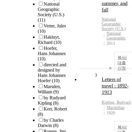
summer, and
National
Geographic
fall
Society (U.S.)
National
(11)
Geographic
Verne, Jules
Society (U.S.)
(10)
National
Hakluyt,
Geographic
Richard
(10)
2013
Hoefer,
Hans Johannes
복사/
(10)
대출
directed and
신청
designed by
Hans Johannes
3
Letters of
Hoefer
(10)
travel : 1892-
Marsden,
William
(9)
1913
by Rudyard
Kipling, Rudyard
Kipling
(8)
Macmillan
Kerr, Robert
1920
(8)
by Charles
Darwin
(8)
복사/
Rogers, Jim