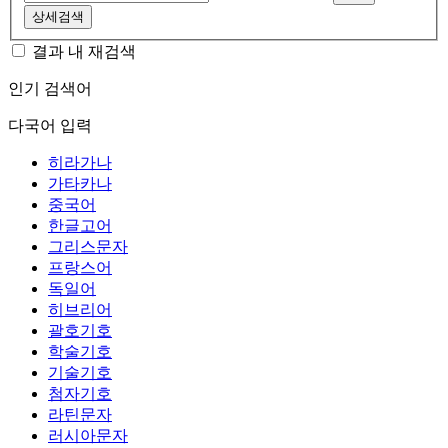
상세검색
결과 내 재검색
인기 검색어
다국어 입력
히라가나
가타카나
중국어
한글고어
그리스문자
프랑스어
독일어
히브리어
괄호기호
학술기호
기술기호
첨자기호
라틴문자
러시아문자