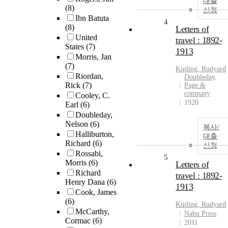
대출
(8)
신청
Ibn Batuta
4
(8)
Letters of
United
travel : 1892-
States
(7)
1913
Morris, Jan
(7)
Kipling, Rudyard
Riordan,
Doubleday,
Rick
(7)
Page &
company
Cooley, C.
1920
Earl
(6)
Doubleday,
Nelson
(6)
복사/
Halliburton,
대출
Richard
(6)
신청
Rossabi,
5
Morris
(6)
Letters of
Richard
travel : 1892-
Henry Dana
(6)
1913
Cook, James
(6)
Kipling, Rudyard
McCarthy,
Nabu Press
Cormac
(6)
2011