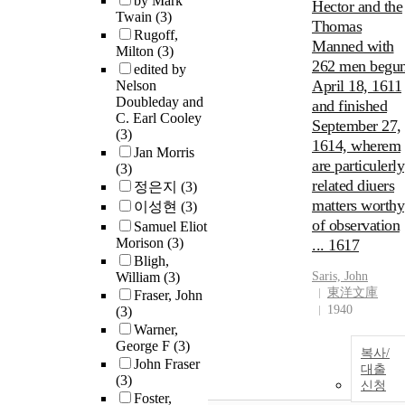
by Mark
Hector and the
Twain
(3)
Thomas
Rugoff,
Manned with
Milton
(3)
262 men begu
edited by
April 18, 1611
Nelson
Doubleday and
and finished
C. Earl Cooley
September 27,
(3)
1614, wherem
Jan Morris
are particulerly
(3)
related diuers
정은지
(3)
matters worthy
이성현
(3)
of observation
Samuel Eliot
Morison
(3)
... 1617
Bligh,
William
(3)
Saris, John
東洋文庫
Fraser, John
1940
(3)
Warner,
George F
(3)
복사/
John Fraser
대출
(3)
신청
Foster,