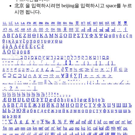
北京 을 입력하시려면
beijing
을 입력하시고 space를 누르
시면 됩니다.
ㅥ
ㅦ
ㅧ
ㅨ
ㅩ
ㅪ
ㅫ
ㅬ
ㅭ
ㅮ
ㅯ
ㅰ
ㅱ
ㅲ
ㅳ
ㅴ
ㅵ
ㅶ
ㅷ
ㅸ
ㅹ
ㅺ
ㅻ
ㅼ
ㅽ
ㅾ
ㅿ
ㆀ
ㆁ
ㆂ
ㆃ
ㆄ
ㆅ
ㆆ
ㆇ
ㆈ
ㆉ
ㆊ
ㆋ
ㆌ
ㆍ
ㆎ
Α
Β
Γ
Δ
Ε
Ζ
Η
Θ
Ι
Κ
Λ
Μ
Ν
Ξ
Ο
Π
Ρ
Σ
Τ
Υ
Φ
Χ
Ψ
Ω
α
β
γ
δ
ε
ζ
η
θ
ι
κ
λ
μ
ν
ξ
ο
π
ρ
σ
τ
υ
φ
χ
ψ
ω
á
à
Á
À
é
è
É
È
ç
Ç
ê
Ä
Ö
Ü
ä
ö
ü
ß
ְ
ֳ
ֲ
ֱ
ָ
ַ
ֵ
ֶ
ִ
ֹ
ּ
ֻ
ׂ
ׁ
ּ
ב
ה
נ
מ
צ
ת
ץ
ש
ד
ג
כ
ע
י
ח
ל
ך
ף
ק
ר
א
ט
ו
ן
ם
פ
‘
’
“
”
〔
〕
〈
〉
「
」
『
』
【
】
＂
（
）
［
］
｛
｝
±
×
÷
≠
≤
≥
∞
∴
♂
♀
∠
⊥
⌒
∂
∇
≡
≒
≪
≫
√
∽
∝
∵
∫
∬
∈
∋
⊆
⊇
⊂
⊃
∪
∩
∧
∨
￢
⇒
⇔
∀
∃
∮
∑
∏
＋
－
＜
＝
＞
、
。
·
‥
…
¨
〃
―
∥
＼
∼
´
～
ˇ
˘
˝
˚
˙
¸
˛
¡
¿
ː
！
＇
，
．
／
：
；
？
＾
＿
｀
｜
½
⅓
⅔
¼
¾
⅛
⅜
⅝
⅞
¹
²
³
⁴
ⁿ
₁
₂
₃
₄
Æ
Ð
Ħ
Ĳ
Ł
Ø
Œ
Þ
Ŧ
Ŋ
æ
đ
ð
ħ
ı
ĳ
ĸ
ŀ
ł
ø
œ
ß
þ
ŧ
ŋ
ŉ
А
Б
В
Г
Д
Е
Ё
Ж
З
И
Й
К
Л
М
Н
О
П
Р
С
Т
У
Ф
Х
Ц
Ч
Ш
Щ
Ъ
Ы
Ь
Э
Ю
Я
а
б
в
г
д
е
ё
ж
з
и
й
к
л
м
н
о
п
р
с
т
у
ф
х
ц
ч
ш
щ
ъ
ы
ь
э
ю
я
′
″
℃
Å
￠
￡
￥
¤
℉
‰
＄
％
Ｆ
￦
㎕
㎖
㎗
ℓ
㎘
㏄
㎣
㎤
㎥
㎦
㎙
㎚
㎛
㎜
㎝
㎞
㎟
㎠
㎡
㎢
㏊
㎍
㎎
㎏
㏏
㎈
㎉
㏈
㎧
㎨
㎰
㎱
㎲
㎳
㎴
㎵
㎶
㎷
㎸
㎹
㎀
㎁
㎂
㎃
㎄
㎺
㎻
㎽
㎾
㎿
㎐
㎑