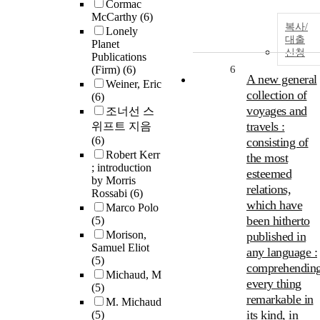
Cormac
McCarthy
(6)
복사/
Lonely
대출
Planet
신청
Publications
(Firm)
(6)
6
A new general
Weiner, Eric
collection of
(6)
voyages and
조너선 스
travels :
위프트 지음
(6)
consisting of
Robert Kerr
the most
; introduction
esteemed
by Morris
relations,
Rossabi
(6)
which have
Marco Polo
been hitherto
(5)
Morison,
published in
Samuel Eliot
any language :
(5)
comprehendin
Michaud, M
every thing
(5)
remarkable in
M. Michaud
its kind, in
(5)