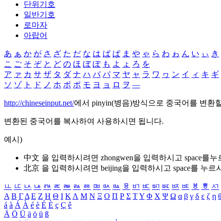
단위기호
일반기호
로마자
아랍어
あ
ぁ
か
が
さ
ざ
た
だ
な
は
ば
ぱ
ま
や
ゃ
ら
わ
ゎ
ん
い
ぃ
き
こ
ご
そ
ぞ
と
ど
の
ほ
ぼ
ぽ
も
よ
ょ
ろ
を
ア
ァ
カ
サ
ザ
タ
ダ
ナ
ハ
バ
パ
マ
ヤ
ャ
ラ
ワ
ヮ
ン
イ
ィ
キ
ギ
ソ
ゾ
ト
ド
ノ
ホ
ボ
ポ
モ
ヨ
ョ
ロ
ヲ
―
http://chineseinput.net/
에서 pinyin(병음)방식으로 중국어를 변환
변환된 중국어를 복사하여 사용하시면 됩니다.
예시)
中文 을 입력하시려면
zhongwen
을 입력하시고 space를
北京 을 입력하시려면
beijing
을 입력하시고 space를 누르
ㅥ
ㅦ
ㅧ
ㅨ
ㅩ
ㅪ
ㅫ
ㅬ
ㅭ
ㅮ
ㅯ
ㅰ
ㅱ
ㅲ
ㅳ
ㅴ
ㅵ
ㅶ
ㅷ
ㅸ
ㅹ
ㅺ
Α
Β
Γ
Δ
Ε
Ζ
Η
Θ
Ι
Κ
Λ
Μ
Ν
Ξ
Ο
Π
Ρ
Σ
Τ
Υ
Φ
Χ
Ψ
Ω
α
β
γ
δ
ε
ζ
η
á
à
Á
À
é
è
É
È
ç
Ç
ê
Ä
Ö
Ü
ä
ö
ü
ß