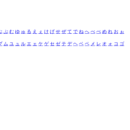
ぶ
ぷ
む
ゆ
ゅ
る
え
ぇ
け
げ
せ
ぜ
て
で
ね
へ
べ
ぺ
め
れ
お
ぉ
プ
ム
ユ
ュ
ル
エ
ェ
ケ
ゲ
セ
ゼ
テ
デ
ヘ
ベ
ペ
メ
レ
オ
ォ
コ
ゴ