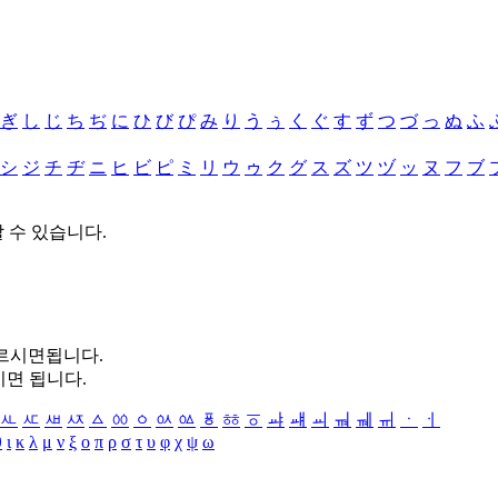
ぎ
し
じ
ち
ぢ
に
ひ
び
ぴ
み
り
う
ぅ
く
ぐ
す
ず
つ
づ
っ
ぬ
ふ
シ
ジ
チ
ヂ
ニ
ヒ
ビ
ピ
ミ
リ
ウ
ゥ
ク
グ
ス
ズ
ツ
ヅ
ッ
ヌ
フ
ブ
할 수 있습니다.
누르시면됩니다.
시면 됩니다.
ㅻ
ㅼ
ㅽ
ㅾ
ㅿ
ㆀ
ㆁ
ㆂ
ㆃ
ㆄ
ㆅ
ㆆ
ㆇ
ㆈ
ㆉ
ㆊ
ㆋ
ㆌ
ㆍ
ㆎ
θ
ι
κ
λ
μ
ν
ξ
ο
π
ρ
σ
τ
υ
φ
χ
ψ
ω