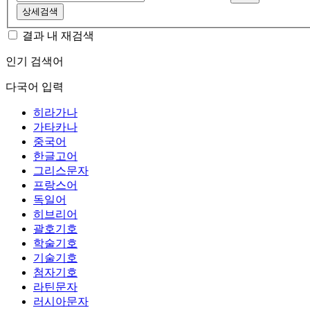
상세검색
결과 내 재검색
인기 검색어
다국어 입력
히라가나
가타카나
중국어
한글고어
그리스문자
프랑스어
독일어
히브리어
괄호기호
학술기호
기술기호
첨자기호
라틴문자
러시아문자