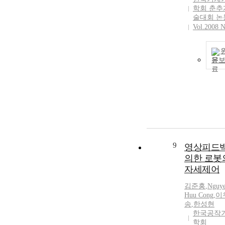
학회 춘추
술대회 논
Vol.2008 N
문
9
영상피드
의한 로봇
자세제어
김준홍
,
Nguy
Huu Cong
,
이
송
,
한성현
한국공작
학회