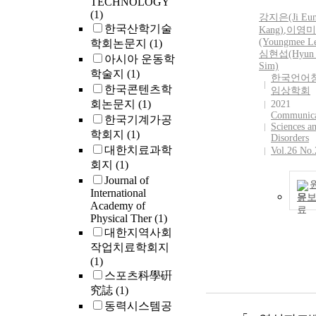
TECHNOLOGY
(1)
강지은(Ji Eu
한국산학기술
Kang)
,
이영미
(Youngmee L
학회논문지
(1)
심현섭(Hyun 
아시아 운동학
Sim)
학술지
(1)
한국언어
한국콘텐츠학
임상학회
회논문지
(1)
2021
Communica
한국기계가공
Sciences a
학회지
(1)
Disorders
대한치료과학
Vol.26 No.
회지
(1)
Journal of
International
문
Academy of
Physical Ther
(1)
대한지역사회
작업치료학회지
(1)
스포츠科學硏
究誌
(1)
동력시스템공