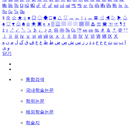
㎒
㎓
㎔
Ω
㏀
㏁
㎊
㎋
㎌
㏖
㏅
㎭
㎮
㎯
㏛
㎩
㎪
㎫
㎬
㏝
㏐
㏓
㏃
㏉
㏜
㏆
§
※
☆
★
○
●
◎
◇
◆
□
■
△
▽
→
←
↑
↓
↔
〓
◁
◀
▷
▶
♤
♠
♡
♥
♧
♣
⊙
◈
▣
◐
◑
▒
▤
▥
▨
▧
▦
▩
♨
☏
☎
☜
☞
¶
†
‡
↕
↗
↙
↖
↘
♭
♩
♪
♬
㉿
㈜
№
㏇
™
㏂
㏘
℡
＃
＆
＊
＠
ª
º
ⅰ
ⅱ
ⅲ
ⅳ
ⅴ
ⅵ
ⅶ
ⅷ
ⅸ
ⅹ
Ⅰ
Ⅱ
Ⅲ
Ⅳ
Ⅴ
Ⅵ
Ⅶ
Ⅷ
Ⅸ
Ⅹ
ا
ب
ت
ث
ج
ح
خ
د
ذ
ر
ز
س
ش
ص
ض
ط
ظ
ع
غ
ف
ق
ک
ل
م
ن
ه
و
ی
닫기
통합검색
국내학술논문
학위논문
해외학술논문
학술지