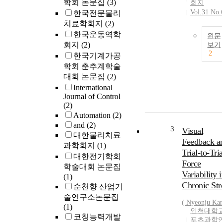
학회 논문집
(3)
회지
Vol.31 No.
한국전문물리
치료학회지
(2)
한국운동역학
원문
회지
(2)
보기
2
한국기계가공
학회 춘추계학술
대회 논문집
(2)
International
Journal of Control
(2)
Automation
(2)
and
(2)
3
Visual
대한물리치료
Feedback a
과학회지
(1)
Trial-to-Tria
대한전기학회
Force
학술대회 논문집
Variability 
(1)
Chronic Str
순천향 산업기
술연구소논문집
( Nyeonju Ka
(1)
인천대학교
코칭능력개발
포츠과학