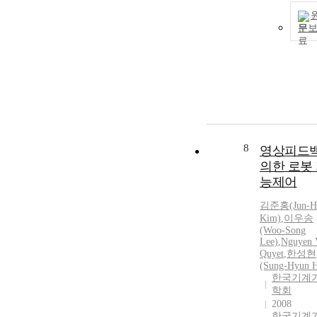
문
8
영상피드
의한 로봇
능제어
김준홍(Jun-H
Kim)
,
이우송
(Woo-Song
Lee)
,
Nguyen 
Quyet
,
한성현
(Sung-Hyun 
한국기계
학회
2008
한국기계