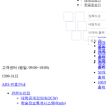
내책장담기
한글로보기
정확도순
내림차순
정확
순
10개씩 출력
내림
인기
순
조회
10
연도
출력
제목
20
저자
출력
발행
30
관순
출력
고객센터 (평일: 09:00~18:00)
50
1599-3122
출력
100
ARS 번호안내
출력
관련누리집
대학공개강의(KOCW)
학술정보통계시스템(Rinfo)