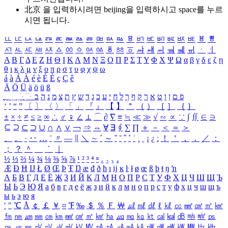
北京 을 입력하시려면
beijing
을 입력하시고 space를 누르
시면 됩니다.
ㅥ
ㅦ
ㅧ
ㅨ
ㅩ
ㅪ
ㅫ
ㅬ
ㅭ
ㅮ
ㅯ
ㅰ
ㅱ
ㅲ
ㅳ
ㅴ
ㅵ
ㅶ
ㅷ
ㅸ
ㅹ
ㅺ
ㅻ
ㅼ
ㅽ
ㅾ
ㅿ
ㆀ
ㆁ
ㆂ
ㆃ
ㆄ
ㆅ
ㆆ
ㆇ
ㆈ
ㆉ
ㆊ
ㆋ
ㆌ
ㆍ
ㆎ
Α
Β
Γ
Δ
Ε
Ζ
Η
Θ
Ι
Κ
Λ
Μ
Ν
Ξ
Ο
Π
Ρ
Σ
Τ
Υ
Φ
Χ
Ψ
Ω
α
β
γ
δ
ε
ζ
η
θ
ι
κ
λ
μ
ν
ξ
ο
π
ρ
σ
τ
υ
φ
χ
ψ
ω
á
à
Á
À
é
è
É
È
ç
Ç
ê
Ä
Ö
Ü
ä
ö
ü
ß
ְ
ֳ
ֲ
ֱ
ָ
ַ
ֵ
ֶ
ִ
ֹ
ּ
ֻ
ׂ
ׁ
ּ
ב
ה
נ
מ
צ
ת
ץ
ש
ד
ג
כ
ע
י
ח
ל
ך
ף
ק
ר
א
ט
ו
ן
ם
פ
‘
’
“
”
〔
〕
〈
〉
「
」
『
』
【
】
＂
（
）
［
］
｛
｝
±
×
÷
≠
≤
≥
∞
∴
♂
♀
∠
⊥
⌒
∂
∇
≡
≒
≪
≫
√
∽
∝
∵
∫
∬
∈
∋
⊆
⊇
⊂
⊃
∪
∩
∧
∨
￢
⇒
⇔
∀
∃
∮
∑
∏
＋
－
＜
＝
＞
、
。
·
‥
…
¨
〃
―
∥
＼
∼
´
～
ˇ
˘
˝
˚
˙
¸
˛
¡
¿
ː
！
＇
，
．
／
：
；
？
＾
＿
｀
｜
½
⅓
⅔
¼
¾
⅛
⅜
⅝
⅞
¹
²
³
⁴
ⁿ
₁
₂
₃
₄
Æ
Ð
Ħ
Ĳ
Ł
Ø
Œ
Þ
Ŧ
Ŋ
æ
đ
ð
ħ
ı
ĳ
ĸ
ŀ
ł
ø
œ
ß
þ
ŧ
ŋ
ŉ
А
Б
В
Г
Д
Е
Ё
Ж
З
И
Й
К
Л
М
Н
О
П
Р
С
Т
У
Ф
Х
Ц
Ч
Ш
Щ
Ъ
Ы
Ь
Э
Ю
Я
а
б
в
г
д
е
ё
ж
з
и
й
к
л
м
н
о
п
р
с
т
у
ф
х
ц
ч
ш
щ
ъ
ы
ь
э
ю
я
′
″
℃
Å
￠
￡
￥
¤
℉
‰
＄
％
Ｆ
￦
㎕
㎖
㎗
ℓ
㎘
㏄
㎣
㎤
㎥
㎦
㎙
㎚
㎛
㎜
㎝
㎞
㎟
㎠
㎡
㎢
㏊
㎍
㎎
㎏
㏏
㎈
㎉
㏈
㎧
㎨
㎰
㎱
㎲
㎳
㎴
㎵
㎶
㎷
㎸
㎹
㎀
㎁
㎂
㎃
㎄
㎺
㎻
㎽
㎾
㎿
㎐
㎑