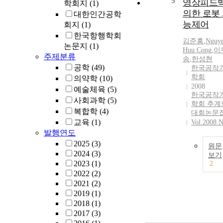
5
영상피드
학회지
(1)
의한 로봇
대한인간공학
능제어
회지
(1)
한국항행학회
김준홍
,
Nguy
논문지
(1)
Huu Cong
,
이
주제분류
송
,
한성현
공학
(49)
한국공작
학회
의약학
(10)
2008
예술체육
(5)
한국공작
사회과학
(5)
학회 추계
복합학
(4)
대회논문
교육
(1)
Vol.2008 N
발행연도
2025
(3)
원문
2024
(3)
보기
2023
(1)
2
2022
(2)
2021
(2)
2019
(1)
2018
(1)
2017
(3)