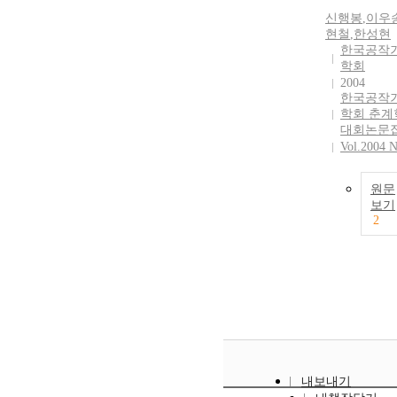
신행봉
,
이우
현철
,
한성현
한국공작
학회
2004
한국공작
학회 춘계
대회논문
Vol.2004 N
원문
보기
2
내보내기