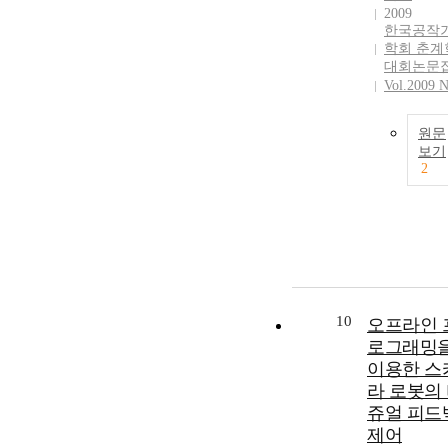
2009
한국공작
학회 춘계
대회논문
Vol.2009 N
원문
보기
2
10
오프라인 
로그래밍
이용한 스
라 로봇의
쥬얼 피드
제어