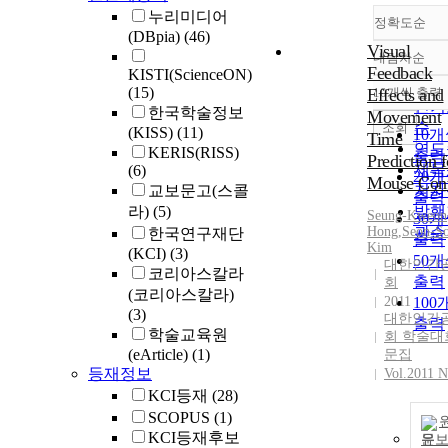
누리미디어
정확도순
(DBpia)
(46)
Visual
내림차순
정확
Feedback
KISTI(ScienceON)
순
(15)
Effects and
10개씩 출력
내림
인기
한국학술정보
Movement
순
조회
(KISS)
(11)
10
Time
연도
KERIS(RISS)
출력
Prediction f
제목
(6)
20
Mouse Cont
교보문고(스콜
저자
출력
라)
(5)
발행
Seung-Kweon
30
Hong
,
Seon-S
관순
한국연구재단
출력
Kim
(KCI)
(3)
50
대한인간
코리아스칼라
출력
회
(코리아스칼라)
2011
100
(3)
대한인간
출력
학술교육원
회 학술대
(eArticle)
(1)
문집
등재정보
Vol.2011 N
KCI등재
(28)
SCOPUS
(1)
KCI등재후보
문