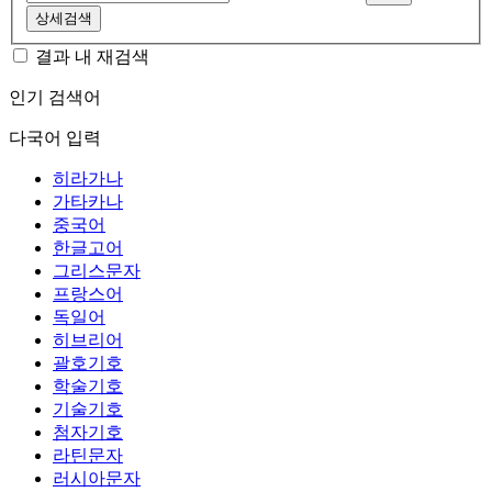
상세검색
결과 내 재검색
인기 검색어
다국어 입력
히라가나
가타카나
중국어
한글고어
그리스문자
프랑스어
독일어
히브리어
괄호기호
학술기호
기술기호
첨자기호
라틴문자
러시아문자