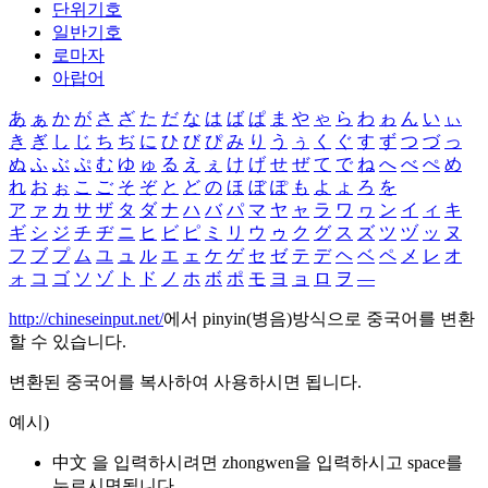
단위기호
일반기호
로마자
아랍어
あ
ぁ
か
が
さ
ざ
た
だ
な
は
ば
ぱ
ま
や
ゃ
ら
わ
ゎ
ん
い
ぃ
き
ぎ
し
じ
ち
ぢ
に
ひ
び
ぴ
み
り
う
ぅ
く
ぐ
す
ず
つ
づ
っ
ぬ
ふ
ぶ
ぷ
む
ゆ
ゅ
る
え
ぇ
け
げ
せ
ぜ
て
で
ね
へ
べ
ぺ
め
れ
お
ぉ
こ
ご
そ
ぞ
と
ど
の
ほ
ぼ
ぽ
も
よ
ょ
ろ
を
ア
ァ
カ
サ
ザ
タ
ダ
ナ
ハ
バ
パ
マ
ヤ
ャ
ラ
ワ
ヮ
ン
イ
ィ
キ
ギ
シ
ジ
チ
ヂ
ニ
ヒ
ビ
ピ
ミ
リ
ウ
ゥ
ク
グ
ス
ズ
ツ
ヅ
ッ
ヌ
フ
ブ
プ
ム
ユ
ュ
ル
エ
ェ
ケ
ゲ
セ
ゼ
テ
デ
ヘ
ベ
ペ
メ
レ
オ
ォ
コ
ゴ
ソ
ゾ
ト
ド
ノ
ホ
ボ
ポ
モ
ヨ
ョ
ロ
ヲ
―
http://chineseinput.net/
에서 pinyin(병음)방식으로 중국어를 변환
할 수 있습니다.
변환된 중국어를 복사하여 사용하시면 됩니다.
예시)
中文 을 입력하시려면
zhongwen
을 입력하시고 space를
누르시면됩니다.