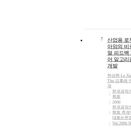
7
산업용 로
아암의 비
얼 피드백
어 알고리
개발
한성현
,
Le Xu
Thu
,
김홍래
,
국
한국공작
학회
2006
한국공작
학회 추계
대회논문
Vol.2006 N