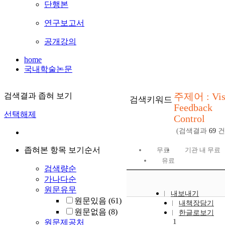
단행본
연구보고서
공개강의
home
국내학술논문
주제어 : Vis
검색결과 좁혀 보기
검색키워드
Feedback
선택해제
Control
(검색결과
69
건
좁혀본 항목 보기순서
무료
기관 내 무료
유료
검색량순
가나다순
원문유무
내보내기
원문있음
(61)
내책장담기
원문없음
(8)
한글로보기
1
원문제공처