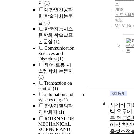
지
(1)
소
대한인간공학
2018
스포츠科
회 학술대회논문
究誌
집
(1)
Vol.31 No.
한국지능시스
템학회 학술발표
논문집
(1)
문
Communication
Sciences and
Disorders
(1)
제어·로봇·시
스템학회 논문지
(1)
Transaction on
control
(1)
automation and
systems eng
(1)
4
시각적 피
한방재활의학
백 유무에
과학회지
(1)
른 인공와
JOURNAL OF
MECHANICAL
이식 청년
SCIENCE AND
음성조절