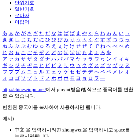
단위기호
일반기호
로마자
아랍어
あ
ぁ
か
が
さ
ざ
た
だ
な
は
ば
ぱ
ま
や
ゃ
ら
わ
ゎ
ん
い
ぃ
き
ぎ
し
じ
ち
ぢ
に
ひ
び
ぴ
み
り
う
ぅ
く
ぐ
す
ず
つ
づ
っ
ぬ
ふ
ぶ
ぷ
む
ゆ
ゅ
る
え
ぇ
け
げ
せ
ぜ
て
で
ね
へ
べ
ぺ
め
れ
お
ぉ
こ
ご
そ
ぞ
と
ど
の
ほ
ぼ
ぽ
も
よ
ょ
ろ
を
ア
ァ
カ
サ
ザ
タ
ダ
ナ
ハ
バ
パ
マ
ヤ
ャ
ラ
ワ
ヮ
ン
イ
ィ
キ
ギ
シ
ジ
チ
ヂ
ニ
ヒ
ビ
ピ
ミ
リ
ウ
ゥ
ク
グ
ス
ズ
ツ
ヅ
ッ
ヌ
フ
ブ
プ
ム
ユ
ュ
ル
エ
ェ
ケ
ゲ
セ
ゼ
テ
デ
ヘ
ベ
ペ
メ
レ
オ
ォ
コ
ゴ
ソ
ゾ
ト
ド
ノ
ホ
ボ
ポ
モ
ヨ
ョ
ロ
ヲ
―
http://chineseinput.net/
에서 pinyin(병음)방식으로 중국어를 변환
할 수 있습니다.
변환된 중국어를 복사하여 사용하시면 됩니다.
예시)
中文 을 입력하시려면
zhongwen
을 입력하시고 space를
누르시면됩니다.