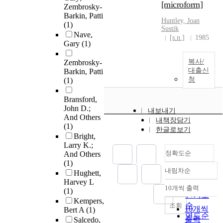
[microform]
Zembrosky-
Barkin, Patti
Huntley, Joan
(1)
Sustik
Nave,
[s.n.]
1985
Gary
(1)
복사/
Zembrosky-
대출신
Barkin, Patti
청
(1)
Bransford,
John D.;
내보내기
And Others
내책장담기
(1)
한글로보기
Bright,
Larry K.;
정확도순
And Others
(1)
내림차순
Hughett,
정확도
Harvey L
순
10개씩 출력
(1)
내림차순
인기도
Kempers,
순
조회
10개씩
Bert A
(1)
연도순
출력
Salcedo,