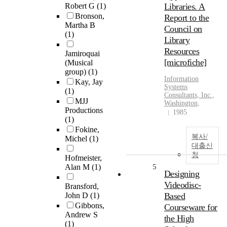
Robert G
(1)
Libraries. A
Bronson,
Report to the
Martha B
Council on
(1)
Library
Resources
Jamiroquai
[microfiche]
(Musical
group)
(1)
Information
Kay, Jay
Systems
(1)
Consultants, Inc.,
MJJ
Washington,
Productions
1985
(1)
Fokine,
복사/
Michel
(1)
대출신
청
Hofmeister,
Alan M
(1)
5
Designing
Videodisc-
Bransford,
John D
(1)
Based
Gibbons,
Courseware for
Andrew S
the High
(1)