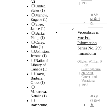
(2)
1985
United
States
(1)
복사/
Marlow,
대출신
Eugene
(1)
청
Sileo,
Janice
(1)
2
Videodiscs in
Barker,
Voc Ed.
Philip
(1)
Carey,
Information
John
(1)
Series No. 299
Johnston,
[microform]
Jerome
(1)
National
Olivier, William P
Library of
ERIC
Canada
(1)
Clearinghouse
on Adult,
Davis,
Career, and
Barbara
Vocationa
Gross
(1)
1985
Makarova,
Natalia
(1)
복사/
대출신
Balanchine,
청