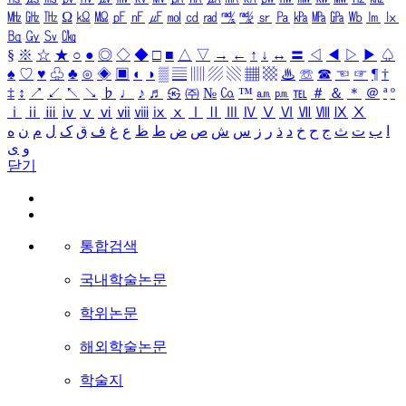
㎒
㎓
㎔
Ω
㏀
㏁
㎊
㎋
㎌
㏖
㏅
㎭
㎮
㎯
㏛
㎩
㎪
㎫
㎬
㏝
㏐
㏓
㏃
㏉
㏜
㏆
§
※
☆
★
○
●
◎
◇
◆
□
■
△
▽
→
←
↑
↓
↔
〓
◁
◀
▷
▶
♤
♠
♡
♥
♧
♣
⊙
◈
▣
◐
◑
▒
▤
▥
▨
▧
▦
▩
♨
☏
☎
☜
☞
¶
†
‡
↕
↗
↙
↖
↘
♭
♩
♪
♬
㉿
㈜
№
㏇
™
㏂
㏘
℡
＃
＆
＊
＠
ª
º
ⅰ
ⅱ
ⅲ
ⅳ
ⅴ
ⅵ
ⅶ
ⅷ
ⅸ
ⅹ
Ⅰ
Ⅱ
Ⅲ
Ⅳ
Ⅴ
Ⅵ
Ⅶ
Ⅷ
Ⅸ
Ⅹ
ا
ب
ت
ث
ج
ح
خ
د
ذ
ر
ز
س
ش
ص
ض
ط
ظ
ع
غ
ف
ق
ک
ل
م
ن
ه
و
ی
닫기
통합검색
국내학술논문
학위논문
해외학술논문
학술지