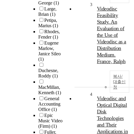
George
(1)
3
Videodisc
Large,
Brian
(1)
Feasibility
Petipa,
Study. An
Marius
(1)
Evaluation of
Rhodes,
the Use of
Fender
(1)
Videodisc as a
Eugene
Distribution
Marlow,
Janice Sileo
Medium.
(1)
France, Ralph
Duchesne,
Roddy
(1)
복사/
대출신
MacMillan,
청
Kenneth
(1)
4
Videodisc and
General
Accounting
Optical Digital
Office
(1)
Disk
Epic
Technologies
Music Video
and Their
(Firm)
(1)
Applications in
Fuller,