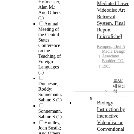
Hofmeister,
Mediated Laser
Alan M.;
Videodisc Art
And Others
Retrieval
(1)
System. Final
Annual
Meeting of
Report
the Central
[microfiche]
States
Conference
Kempers, Bert A
on the
Media Design
Teaching of
Associates,
Boulder, CO.
Foreign
1985
Languages
(1)
복사/
Duchesne,
대출신
Roddy;
청
Sonnemann,
9
Sabine S
(1)
Biology
Instruction by
Sonnemann,
Interactive
Sabine S
(1)
Videodisc or
Huntley,
Joan Sustik;
Conventional
And Others