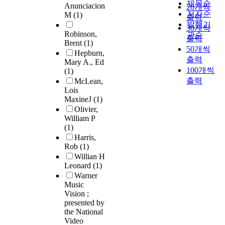
제목순
Anunciacion
20개씩
저자순
M
(1)
출력
발행기
30개씩
Robinson,
관순
출력
Brent
(1)
50개씩
Hepburn,
출력
Mary A., Ed
100개씩
(1)
출력
McLean,
Lois
MaxineJ
(1)
Olivier,
William P
(1)
Harris,
Rob
(1)
Willian H
Leonard
(1)
Warner
Music
Vision ;
presented by
the National
Video