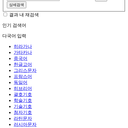
상세검색
결과 내 재검색
인기 검색어
다국어 입력
히라가나
가타카나
중국어
한글고어
그리스문자
프랑스어
독일어
히브리어
괄호기호
학술기호
기술기호
첨자기호
라틴문자
러시아문자