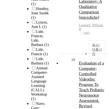
Laboratory: A
(1)
Qualitative
Huntley,
Comparison
Joan Sustik
[microfiche]
(1)
Lyness,
Leonard, William
Ann L
(1)
H
Lide,
1985
Francis;
Lide,
Barbara
(1)
복사/
Lide,
대출신
Francis
(1)
청
Lide,
10
Evaluation of a
Barbara
(1)
Annual
Computer-
Computer-
Controlled
Assisted
Videodisc
Language
Program To
Learning
Teach Pediatric
(CALL)
Workshop
Neuromotor
(1)
Assessment.
Nave,
Revised
Gary;