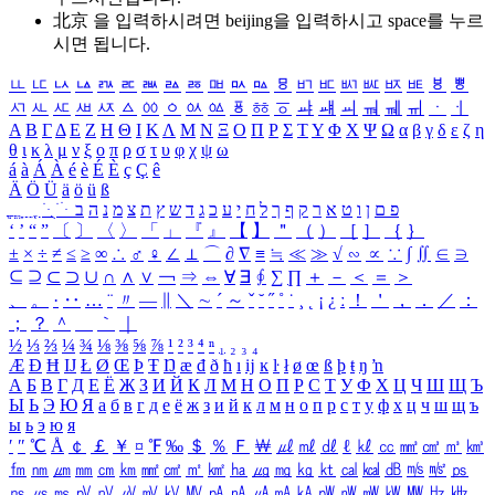
北京 을 입력하시려면
beijing
을 입력하시고 space를 누르
시면 됩니다.
ㅥ
ㅦ
ㅧ
ㅨ
ㅩ
ㅪ
ㅫ
ㅬ
ㅭ
ㅮ
ㅯ
ㅰ
ㅱ
ㅲ
ㅳ
ㅴ
ㅵ
ㅶ
ㅷ
ㅸ
ㅹ
ㅺ
ㅻ
ㅼ
ㅽ
ㅾ
ㅿ
ㆀ
ㆁ
ㆂ
ㆃ
ㆄ
ㆅ
ㆆ
ㆇ
ㆈ
ㆉ
ㆊ
ㆋ
ㆌ
ㆍ
ㆎ
Α
Β
Γ
Δ
Ε
Ζ
Η
Θ
Ι
Κ
Λ
Μ
Ν
Ξ
Ο
Π
Ρ
Σ
Τ
Υ
Φ
Χ
Ψ
Ω
α
β
γ
δ
ε
ζ
η
θ
ι
κ
λ
μ
ν
ξ
ο
π
ρ
σ
τ
υ
φ
χ
ψ
ω
á
à
Á
À
é
è
É
È
ç
Ç
ê
Ä
Ö
Ü
ä
ö
ü
ß
ְ
ֳ
ֲ
ֱ
ָ
ַ
ֵ
ֶ
ִ
ֹ
ּ
ֻ
ׂ
ׁ
ּ
ב
ה
נ
מ
צ
ת
ץ
ש
ד
ג
כ
ע
י
ח
ל
ך
ף
ק
ר
א
ט
ו
ן
ם
פ
‘
’
“
”
〔
〕
〈
〉
「
」
『
』
【
】
＂
（
）
［
］
｛
｝
±
×
÷
≠
≤
≥
∞
∴
♂
♀
∠
⊥
⌒
∂
∇
≡
≒
≪
≫
√
∽
∝
∵
∫
∬
∈
∋
⊆
⊇
⊂
⊃
∪
∩
∧
∨
￢
⇒
⇔
∀
∃
∮
∑
∏
＋
－
＜
＝
＞
、
。
·
‥
…
¨
〃
―
∥
＼
∼
´
～
ˇ
˘
˝
˚
˙
¸
˛
¡
¿
ː
！
＇
，
．
／
：
；
？
＾
＿
｀
｜
½
⅓
⅔
¼
¾
⅛
⅜
⅝
⅞
¹
²
³
⁴
ⁿ
₁
₂
₃
₄
Æ
Ð
Ħ
Ĳ
Ł
Ø
Œ
Þ
Ŧ
Ŋ
æ
đ
ð
ħ
ı
ĳ
ĸ
ŀ
ł
ø
œ
ß
þ
ŧ
ŋ
ŉ
А
Б
В
Г
Д
Е
Ё
Ж
З
И
Й
К
Л
М
Н
О
П
Р
С
Т
У
Ф
Х
Ц
Ч
Ш
Щ
Ъ
Ы
Ь
Э
Ю
Я
а
б
в
г
д
е
ё
ж
з
и
й
к
л
м
н
о
п
р
с
т
у
ф
х
ц
ч
ш
щ
ъ
ы
ь
э
ю
я
′
″
℃
Å
￠
￡
￥
¤
℉
‰
＄
％
Ｆ
￦
㎕
㎖
㎗
ℓ
㎘
㏄
㎣
㎤
㎥
㎦
㎙
㎚
㎛
㎜
㎝
㎞
㎟
㎠
㎡
㎢
㏊
㎍
㎎
㎏
㏏
㎈
㎉
㏈
㎧
㎨
㎰
㎱
㎲
㎳
㎴
㎵
㎶
㎷
㎸
㎹
㎀
㎁
㎂
㎃
㎄
㎺
㎻
㎽
㎾
㎿
㎐
㎑