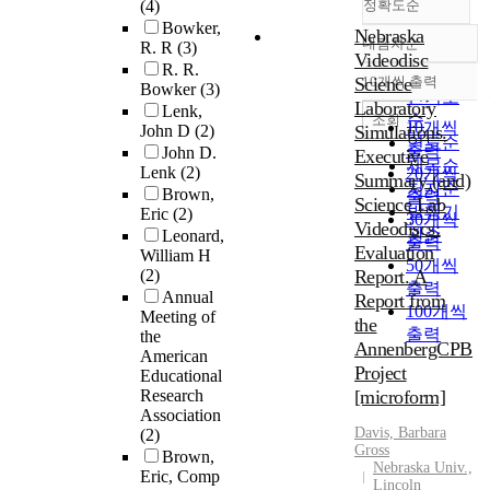
(4)
정확도순
Bowker,
Nebraska
내림차순
R. R
(3)
정확도
Videodisc
R. R.
순
Science
10개씩 출력
Bowker
(3)
내림차순
인기도
Laboratory
Lenk,
순
조회
10개씩
John D
(2)
Simulations.
연도순
출력
John D.
Executive
제목순
Lenk
(2)
20개씩
Summary (and)
저자순
Brown,
출력
Science Lab
발행기
Eric
(2)
30개씩
Videodiscs:
관순
Leonard,
출력
Evaluation
William H
50개씩
(2)
Report. A
출력
Annual
Report from
100개씩
Meeting of
the
출력
the
AnnenbergCPB
American
Project
Educational
Research
[microform]
Association
Davis, Barbara
(2)
Gross
Brown,
Nebraska Univ.,
Eric, Comp
Lincoln