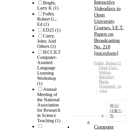
Interactive
Bright,
Larry K
(1)
Videodiscs in
Fuller,
Open
Robert G.,
University
Ed
(1)
Courses. I.E.T.
ED25
(1)
Papers on
Carey,
Broadcasting
John; And
Others
(1)
No. 218
IECCILT
[microform]
Computer-
Assisted
Fuller, Robert G
Language
Open Univ.,
Walton,
Learning
Bletchley,
Workshop
Bucks
(1)
(England). In
Annual
1984
Meeting of
the National
Association
복사/
for Research
대출신
in Science
청
Teaching
(1)
8
Computer