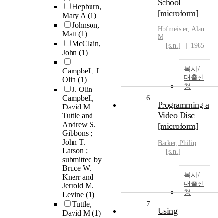
School
Hepburn,
[microform]
Mary A
(1)
Johnson,
Hofmeister, Alan
Matt
(1)
M
McClain,
[s.n.]
1985
John
(1)
복사/
Campbell, J.
대출신
Olin
(1)
청
J. Olin
Campbell,
6
Programming a
David M.
Video Disc
Tuttle and
Andrew S.
[microform]
Gibbons ;
John T.
Barker, Philip
Larson ;
[s.n.]
submitted by
Bruce W.
복사/
Knerr and
대출신
Jerrold M.
청
Levine
(1)
Tuttle,
7
Using
David M
(1)