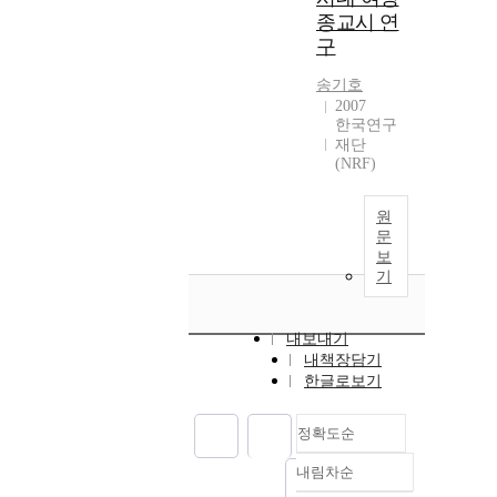
종교시 연
구
송기호
2007
한국연구
재단
(NRF)
원
문
보
기
내보내기
내책장담기
한글로보기
정확도순
내림차순
정확도