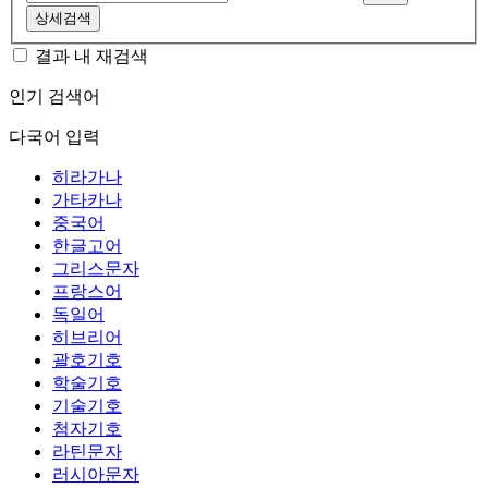
상세검색
결과 내 재검색
인기 검색어
다국어 입력
히라가나
가타카나
중국어
한글고어
그리스문자
프랑스어
독일어
히브리어
괄호기호
학술기호
기술기호
첨자기호
라틴문자
러시아문자