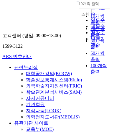
순
10개씩 출력
내림차순
인기도
순
조회
10개씩
연도순
출력
제목순
20개씩
저자순
출력
고객센터 (평일: 09:00~18:00)
발행기
30개씩
관순
1599-3122
출력
50개씩
ARS 번호안내
출력
100개씩
관련누리집
출력
대학공개강의(KOCW)
학술정보통계시스템(Rinfo)
외국학술지지원센터(FRIC)
학술관계분석서비스(SAM)
사서커뮤니티
기관회원
지식나눔(LOOK)
의학전자도서관(MEDLIS)
유관기관 사이트
교육부(MOE)