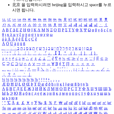
北京 을 입력하시려면
beijing
을 입력하시고 space를 누르
시면 됩니다.
ㅥ
ㅦ
ㅧ
ㅨ
ㅩ
ㅪ
ㅫ
ㅬ
ㅭ
ㅮ
ㅯ
ㅰ
ㅱ
ㅲ
ㅳ
ㅴ
ㅵ
ㅶ
ㅷ
ㅸ
ㅹ
ㅺ
ㅻ
ㅼ
ㅽ
ㅾ
ㅿ
ㆀ
ㆁ
ㆂ
ㆃ
ㆄ
ㆅ
ㆆ
ㆇ
ㆈ
ㆉ
ㆊ
ㆋ
ㆌ
ㆍ
ㆎ
Α
Β
Γ
Δ
Ε
Ζ
Η
Θ
Ι
Κ
Λ
Μ
Ν
Ξ
Ο
Π
Ρ
Σ
Τ
Υ
Φ
Χ
Ψ
Ω
α
β
γ
δ
ε
ζ
η
θ
ι
κ
λ
μ
ν
ξ
ο
π
ρ
σ
τ
υ
φ
χ
ψ
ω
á
à
Á
À
é
è
É
È
ç
Ç
ê
Ä
Ö
Ü
ä
ö
ü
ß
ְ
ֳ
ֲ
ֱ
ָ
ַ
ֵ
ֶ
ִ
ֹ
ּ
ֻ
ׂ
ׁ
ּ
ב
ה
נ
מ
צ
ת
ץ
ש
ד
ג
כ
ע
י
ח
ל
ך
ף
ק
ר
א
ט
ו
ן
ם
פ
‘
’
“
”
〔
〕
〈
〉
「
」
『
』
【
】
＂
（
）
［
］
｛
｝
±
×
÷
≠
≤
≥
∞
∴
♂
♀
∠
⊥
⌒
∂
∇
≡
≒
≪
≫
√
∽
∝
∵
∫
∬
∈
∋
⊆
⊇
⊂
⊃
∪
∩
∧
∨
￢
⇒
⇔
∀
∃
∮
∑
∏
＋
－
＜
＝
＞
、
。
·
‥
…
¨
〃
―
∥
＼
∼
´
～
ˇ
˘
˝
˚
˙
¸
˛
¡
¿
ː
！
＇
，
．
／
：
；
？
＾
＿
｀
｜
½
⅓
⅔
¼
¾
⅛
⅜
⅝
⅞
¹
²
³
⁴
ⁿ
₁
₂
₃
₄
Æ
Ð
Ħ
Ĳ
Ł
Ø
Œ
Þ
Ŧ
Ŋ
æ
đ
ð
ħ
ı
ĳ
ĸ
ŀ
ł
ø
œ
ß
þ
ŧ
ŋ
ŉ
А
Б
В
Г
Д
Е
Ё
Ж
З
И
Й
К
Л
М
Н
О
П
Р
С
Т
У
Ф
Х
Ц
Ч
Ш
Щ
Ъ
Ы
Ь
Э
Ю
Я
а
б
в
г
д
е
ё
ж
з
и
й
к
л
м
н
о
п
р
с
т
у
ф
х
ц
ч
ш
щ
ъ
ы
ь
э
ю
я
′
″
℃
Å
￠
￡
￥
¤
℉
‰
＄
％
Ｆ
￦
㎕
㎖
㎗
ℓ
㎘
㏄
㎣
㎤
㎥
㎦
㎙
㎚
㎛
㎜
㎝
㎞
㎟
㎠
㎡
㎢
㏊
㎍
㎎
㎏
㏏
㎈
㎉
㏈
㎧
㎨
㎰
㎱
㎲
㎳
㎴
㎵
㎶
㎷
㎸
㎹
㎀
㎁
㎂
㎃
㎄
㎺
㎻
㎽
㎾
㎿
㎐
㎑