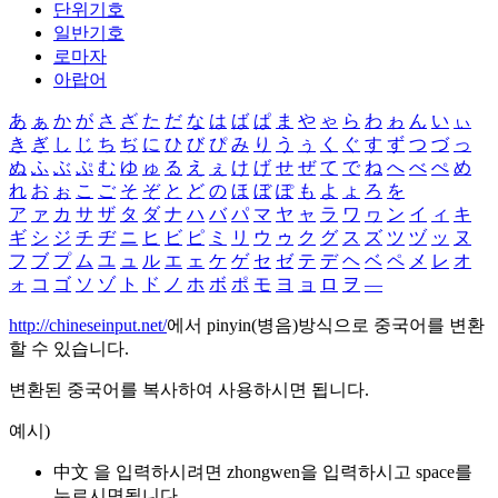
단위기호
일반기호
로마자
아랍어
あ
ぁ
か
が
さ
ざ
た
だ
な
は
ば
ぱ
ま
や
ゃ
ら
わ
ゎ
ん
い
ぃ
き
ぎ
し
じ
ち
ぢ
に
ひ
び
ぴ
み
り
う
ぅ
く
ぐ
す
ず
つ
づ
っ
ぬ
ふ
ぶ
ぷ
む
ゆ
ゅ
る
え
ぇ
け
げ
せ
ぜ
て
で
ね
へ
べ
ぺ
め
れ
お
ぉ
こ
ご
そ
ぞ
と
ど
の
ほ
ぼ
ぽ
も
よ
ょ
ろ
を
ア
ァ
カ
サ
ザ
タ
ダ
ナ
ハ
バ
パ
マ
ヤ
ャ
ラ
ワ
ヮ
ン
イ
ィ
キ
ギ
シ
ジ
チ
ヂ
ニ
ヒ
ビ
ピ
ミ
リ
ウ
ゥ
ク
グ
ス
ズ
ツ
ヅ
ッ
ヌ
フ
ブ
プ
ム
ユ
ュ
ル
エ
ェ
ケ
ゲ
セ
ゼ
テ
デ
ヘ
ベ
ペ
メ
レ
オ
ォ
コ
ゴ
ソ
ゾ
ト
ド
ノ
ホ
ボ
ポ
モ
ヨ
ョ
ロ
ヲ
―
http://chineseinput.net/
에서 pinyin(병음)방식으로 중국어를 변환
할 수 있습니다.
변환된 중국어를 복사하여 사용하시면 됩니다.
예시)
中文 을 입력하시려면
zhongwen
을 입력하시고 space를
누르시면됩니다.