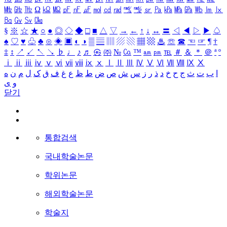
㎒
㎓
㎔
Ω
㏀
㏁
㎊
㎋
㎌
㏖
㏅
㎭
㎮
㎯
㏛
㎩
㎪
㎫
㎬
㏝
㏐
㏓
㏃
㏉
㏜
㏆
§
※
☆
★
○
●
◎
◇
◆
□
■
△
▽
→
←
↑
↓
↔
〓
◁
◀
▷
▶
♤
♠
♡
♥
♧
♣
⊙
◈
▣
◐
◑
▒
▤
▥
▨
▧
▦
▩
♨
☏
☎
☜
☞
¶
†
‡
↕
↗
↙
↖
↘
♭
♩
♪
♬
㉿
㈜
№
㏇
™
㏂
㏘
℡
＃
＆
＊
＠
ª
º
ⅰ
ⅱ
ⅲ
ⅳ
ⅴ
ⅵ
ⅶ
ⅷ
ⅸ
ⅹ
Ⅰ
Ⅱ
Ⅲ
Ⅳ
Ⅴ
Ⅵ
Ⅶ
Ⅷ
Ⅸ
Ⅹ
ا
ب
ت
ث
ج
ح
خ
د
ذ
ر
ز
س
ش
ص
ض
ط
ظ
ع
غ
ف
ق
ک
ل
م
ن
ه
و
ی
닫기
통합검색
국내학술논문
학위논문
해외학술논문
학술지