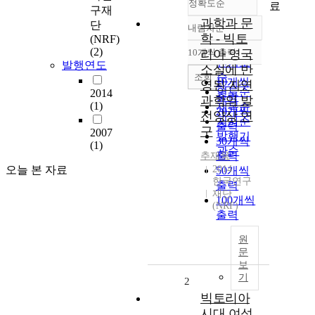
정확도순
료
구재
과학과 문
단
내림차순
정확도
학 - 빅토
(NRF)
순
(2)
10개씩 출력
리아 영국
내림차순
인기도
발행연도
소설에 반
순
조회
10개씩
영된 자연
연도순
2014
출력
과학의 발
(1)
제목순
20개씩
전양상 연
저자순
출력
구
2007
발행기
30개씩
(1)
관순
출력
추재욱
오늘 본 자료
2014
50개씩
한국연구
출력
재단
100개씩
(NRF)
출력
원
문
보
기
2
빅토리아
시대 여성