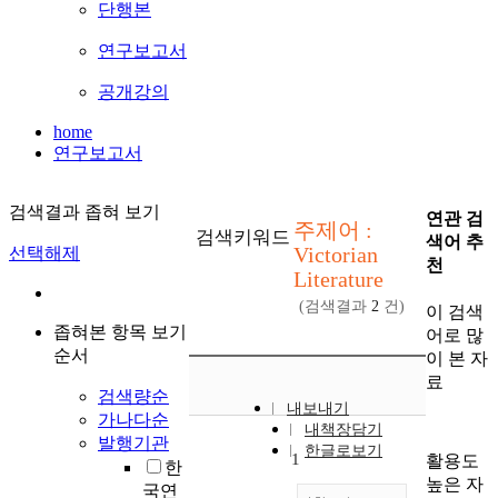
단행본
연구보고서
공개강의
home
연구보고서
검색결과 좁혀 보기
연관 검
주제어 :
검색키워드
색어 추
Victorian
선택해제
천
Literature
(검색결과
2
건)
이 검색
좁혀본 항목 보기
어로 많
순서
이 본 자
료
검색량순
내보내기
가나다순
내책장담기
발행기관
한글로보기
1
활용도
한
높은 자
국연