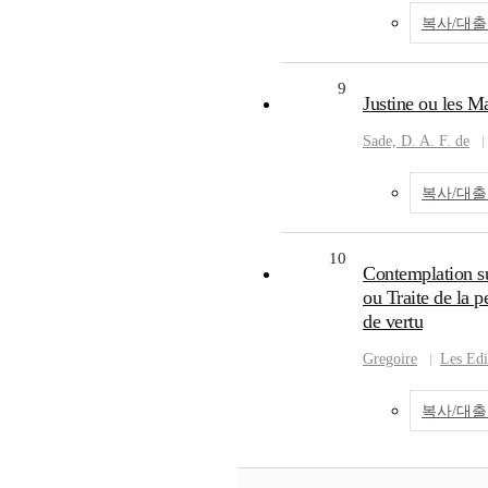
복사/대
9
Justine ou les Ma
Sade, D. A. F. de
복사/대
10
Contemplation su
ou Traite de la p
de vertu
Gregoire
Les Edi
복사/대