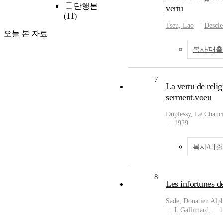
단행본
vertu
(11)
Tseu, Lao
Descle
오늘 본 자료
복사/대
7
La vertu de relig
serment.voeu
Duplessy, Le Chanc
1929
복사/대
8
Les infortunes de
Sade, Donatien Alph
L Gallimard
1