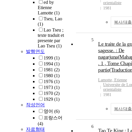
ed by
orientaliste
Etienne
1981
Lamotte
(1)
Tseu, Lao
복사/대
(1)
Lao Tseu ;
texte traduit et
5
presente par
Le traite de la g
Lao Tseu
(1)
sagesse. : De
발행연도
nagarjuna(Mahap
1999
(1)
. 1 , Tome Chap
1994
(1)
partie(Traductio
1981
(2)
1980
(1)
Lamotte, Etienne
1976
(1)
Universite de Lou
1973
(1)
orientaliste
1970
(2)
1981
1929
(1)
작성언어
복사/대
영어
(6)
프랑스어
(4)
6
자료형태
Tao Te King : Le 