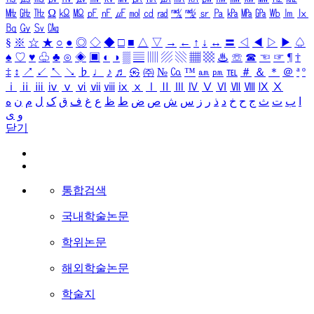
㎒
㎓
㎔
Ω
㏀
㏁
㎊
㎋
㎌
㏖
㏅
㎭
㎮
㎯
㏛
㎩
㎪
㎫
㎬
㏝
㏐
㏓
㏃
㏉
㏜
㏆
§
※
☆
★
○
●
◎
◇
◆
□
■
△
▽
→
←
↑
↓
↔
〓
◁
◀
▷
▶
♤
♠
♡
♥
♧
♣
⊙
◈
▣
◐
◑
▒
▤
▥
▨
▧
▦
▩
♨
☏
☎
☜
☞
¶
†
‡
↕
↗
↙
↖
↘
♭
♩
♪
♬
㉿
㈜
№
㏇
™
㏂
㏘
℡
＃
＆
＊
＠
ª
º
ⅰ
ⅱ
ⅲ
ⅳ
ⅴ
ⅵ
ⅶ
ⅷ
ⅸ
ⅹ
Ⅰ
Ⅱ
Ⅲ
Ⅳ
Ⅴ
Ⅵ
Ⅶ
Ⅷ
Ⅸ
Ⅹ
ا
ب
ت
ث
ج
ح
خ
د
ذ
ر
ز
س
ش
ص
ض
ط
ظ
ع
غ
ف
ق
ک
ل
م
ن
ه
و
ی
닫기
통합검색
국내학술논문
학위논문
해외학술논문
학술지