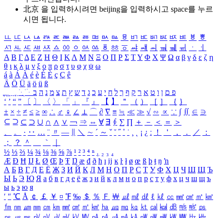
北京 을 입력하시려면
beijing
을 입력하시고 space를 누르
시면 됩니다.
ㅥ
ㅦ
ㅧ
ㅨ
ㅩ
ㅪ
ㅫ
ㅬ
ㅭ
ㅮ
ㅯ
ㅰ
ㅱ
ㅲ
ㅳ
ㅴ
ㅵ
ㅶ
ㅷ
ㅸ
ㅹ
ㅺ
ㅻ
ㅼ
ㅽ
ㅾ
ㅿ
ㆀ
ㆁ
ㆂ
ㆃ
ㆄ
ㆅ
ㆆ
ㆇ
ㆈ
ㆉ
ㆊ
ㆋ
ㆌ
ㆍ
ㆎ
Α
Β
Γ
Δ
Ε
Ζ
Η
Θ
Ι
Κ
Λ
Μ
Ν
Ξ
Ο
Π
Ρ
Σ
Τ
Υ
Φ
Χ
Ψ
Ω
α
β
γ
δ
ε
ζ
η
θ
ι
κ
λ
μ
ν
ξ
ο
π
ρ
σ
τ
υ
φ
χ
ψ
ω
á
à
Á
À
é
è
É
È
ç
Ç
ê
Ä
Ö
Ü
ä
ö
ü
ß
ְ
ֳ
ֲ
ֱ
ָ
ַ
ֵ
ֶ
ִ
ֹ
ּ
ֻ
ׂ
ׁ
ּ
ב
ה
נ
מ
צ
ת
ץ
ש
ד
ג
כ
ע
י
ח
ל
ך
ף
ק
ר
א
ט
ו
ן
ם
פ
‘
’
“
”
〔
〕
〈
〉
「
」
『
』
【
】
＂
（
）
［
］
｛
｝
±
×
÷
≠
≤
≥
∞
∴
♂
♀
∠
⊥
⌒
∂
∇
≡
≒
≪
≫
√
∽
∝
∵
∫
∬
∈
∋
⊆
⊇
⊂
⊃
∪
∩
∧
∨
￢
⇒
⇔
∀
∃
∮
∑
∏
＋
－
＜
＝
＞
、
。
·
‥
…
¨
〃
―
∥
＼
∼
´
～
ˇ
˘
˝
˚
˙
¸
˛
¡
¿
ː
！
＇
，
．
／
：
；
？
＾
＿
｀
｜
½
⅓
⅔
¼
¾
⅛
⅜
⅝
⅞
¹
²
³
⁴
ⁿ
₁
₂
₃
₄
Æ
Ð
Ħ
Ĳ
Ł
Ø
Œ
Þ
Ŧ
Ŋ
æ
đ
ð
ħ
ı
ĳ
ĸ
ŀ
ł
ø
œ
ß
þ
ŧ
ŋ
ŉ
А
Б
В
Г
Д
Е
Ё
Ж
З
И
Й
К
Л
М
Н
О
П
Р
С
Т
У
Ф
Х
Ц
Ч
Ш
Щ
Ъ
Ы
Ь
Э
Ю
Я
а
б
в
г
д
е
ё
ж
з
и
й
к
л
м
н
о
п
р
с
т
у
ф
х
ц
ч
ш
щ
ъ
ы
ь
э
ю
я
′
″
℃
Å
￠
￡
￥
¤
℉
‰
＄
％
Ｆ
￦
㎕
㎖
㎗
ℓ
㎘
㏄
㎣
㎤
㎥
㎦
㎙
㎚
㎛
㎜
㎝
㎞
㎟
㎠
㎡
㎢
㏊
㎍
㎎
㎏
㏏
㎈
㎉
㏈
㎧
㎨
㎰
㎱
㎲
㎳
㎴
㎵
㎶
㎷
㎸
㎹
㎀
㎁
㎂
㎃
㎄
㎺
㎻
㎽
㎾
㎿
㎐
㎑