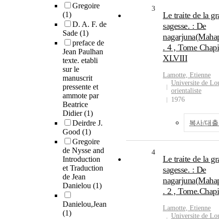
Gregoire
3
(1)
Le traite de la g
D. A. F. de
sagesse. : De
Sade
(1)
nagarjuna(Mahap
preface de
. 4 , Tome Chapi
Jean Paulhan
XLVIII
texte. etabli
sur le
Lamotte, Etienne
manuscrit
Universite de Lou
pressente et
orientaliste
ammote par
1976
Beatrice
Didier
(1)
Deirdre J.
복사/대
Good
(1)
Gregoire
de Nysse and
4
Le traite de la g
Introduction
et Traduction
sagesse. : De
de Jean
nagarjuna(Mahap
Danielou
(1)
. 2 , Tome.Cha
Danielou,Jean
Lamotte, Etienne
(1)
Universite de Lou