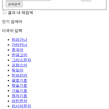
상세검색
결과 내 재검색
인기 검색어
다국어 입력
히라가나
가타카나
중국어
한글고어
그리스문자
프랑스어
독일어
히브리어
괄호기호
학술기호
기술기호
첨자기호
라틴문자
러시아문자