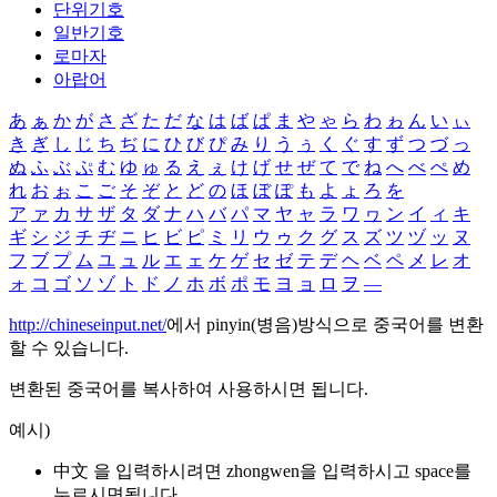
단위기호
일반기호
로마자
아랍어
あ
ぁ
か
が
さ
ざ
た
だ
な
は
ば
ぱ
ま
や
ゃ
ら
わ
ゎ
ん
い
ぃ
き
ぎ
し
じ
ち
ぢ
に
ひ
び
ぴ
み
り
う
ぅ
く
ぐ
す
ず
つ
づ
っ
ぬ
ふ
ぶ
ぷ
む
ゆ
ゅ
る
え
ぇ
け
げ
せ
ぜ
て
で
ね
へ
べ
ぺ
め
れ
お
ぉ
こ
ご
そ
ぞ
と
ど
の
ほ
ぼ
ぽ
も
よ
ょ
ろ
を
ア
ァ
カ
サ
ザ
タ
ダ
ナ
ハ
バ
パ
マ
ヤ
ャ
ラ
ワ
ヮ
ン
イ
ィ
キ
ギ
シ
ジ
チ
ヂ
ニ
ヒ
ビ
ピ
ミ
リ
ウ
ゥ
ク
グ
ス
ズ
ツ
ヅ
ッ
ヌ
フ
ブ
プ
ム
ユ
ュ
ル
エ
ェ
ケ
ゲ
セ
ゼ
テ
デ
ヘ
ベ
ペ
メ
レ
オ
ォ
コ
ゴ
ソ
ゾ
ト
ド
ノ
ホ
ボ
ポ
モ
ヨ
ョ
ロ
ヲ
―
http://chineseinput.net/
에서 pinyin(병음)방식으로 중국어를 변환
할 수 있습니다.
변환된 중국어를 복사하여 사용하시면 됩니다.
예시)
中文 을 입력하시려면
zhongwen
을 입력하시고 space를
누르시면됩니다.