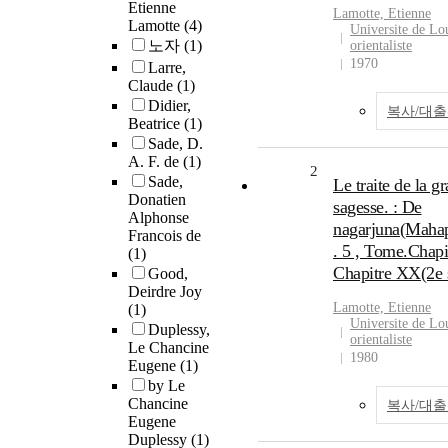
Etienne
Lamotte, Etienne
Lamotte
(4)
Universite de Lou
노자
(1)
orientaliste
1970
Larre,
Claude
(1)
Didier,
복사/대
Beatrice
(1)
Sade, D.
A. F. de
(1)
2
Sade,
Le traite de la g
Donatien
sagesse. : De
Alphonse
nagarjuna(Mahap
Francois de
. 5 , Tome.Chapit
(1)
Chapitre XX(2e s
Good,
Deirdre Joy
Lamotte, Etienne
(1)
Universite de Lou
Duplessy,
orientaliste
Le Chancine
1980
Eugene
(1)
by Le
Chancine
복사/대
Eugene
Duplessy
(1)