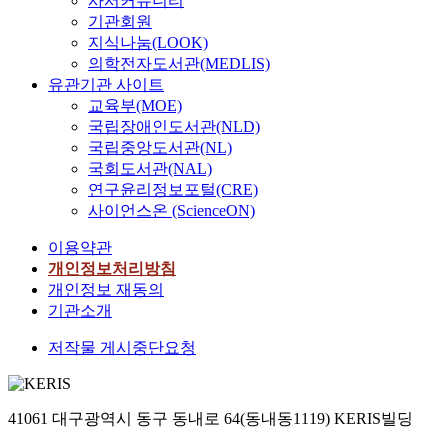
사서커뮤니티
기관회원
지식나눔(LOOK)
의학전자도서관(MEDLIS)
유관기관 사이트
교육부(MOE)
국립장애인도서관(NLD)
국립중앙도서관(NL)
국회도서관(NAL)
연구윤리정보포털(CRE)
사이언스온 (ScienceON)
이용약관
개인정보처리방침
개인정보 재동의
기관소개
저작물 게시중단요청
41061 대구광역시 동구 동내로 64(동내동1119) KERIS빌딩