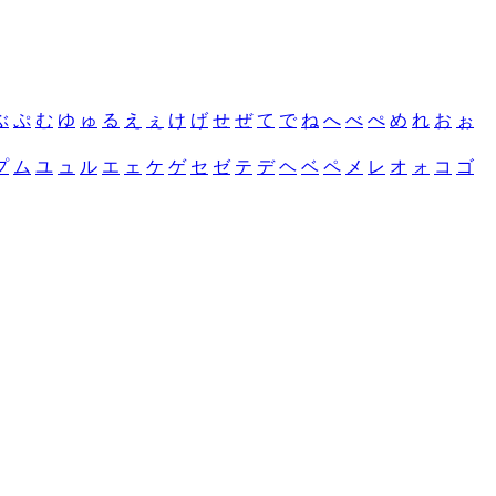
ぶ
ぷ
む
ゆ
ゅ
る
え
ぇ
け
げ
せ
ぜ
て
で
ね
へ
べ
ぺ
め
れ
お
ぉ
プ
ム
ユ
ュ
ル
エ
ェ
ケ
ゲ
セ
ゼ
テ
デ
ヘ
ベ
ペ
メ
レ
オ
ォ
コ
ゴ