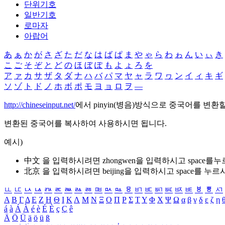
단위기호
일반기호
로마자
아랍어
あ
ぁ
か
が
さ
ざ
た
だ
な
は
ば
ぱ
ま
や
ゃ
ら
わ
ゎ
ん
い
ぃ
き
こ
ご
そ
ぞ
と
ど
の
ほ
ぼ
ぽ
も
よ
ょ
ろ
を
ア
ァ
カ
サ
ザ
タ
ダ
ナ
ハ
バ
パ
マ
ヤ
ャ
ラ
ワ
ヮ
ン
イ
ィ
キ
ギ
ソ
ゾ
ト
ド
ノ
ホ
ボ
ポ
モ
ヨ
ョ
ロ
ヲ
―
http://chineseinput.net/
에서 pinyin(병음)방식으로 중국어를 변환
변환된 중국어를 복사하여 사용하시면 됩니다.
예시)
中文 을 입력하시려면
zhongwen
을 입력하시고 space를
北京 을 입력하시려면
beijing
을 입력하시고 space를 누르
ㅥ
ㅦ
ㅧ
ㅨ
ㅩ
ㅪ
ㅫ
ㅬ
ㅭ
ㅮ
ㅯ
ㅰ
ㅱ
ㅲ
ㅳ
ㅴ
ㅵ
ㅶ
ㅷ
ㅸ
ㅹ
ㅺ
Α
Β
Γ
Δ
Ε
Ζ
Η
Θ
Ι
Κ
Λ
Μ
Ν
Ξ
Ο
Π
Ρ
Σ
Τ
Υ
Φ
Χ
Ψ
Ω
α
β
γ
δ
ε
ζ
η
á
à
Á
À
é
è
É
È
ç
Ç
ê
Ä
Ö
Ü
ä
ö
ü
ß