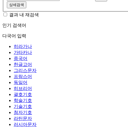
상세검색
결과 내 재검색
인기 검색어
다국어 입력
히라가나
가타카나
중국어
한글고어
그리스문자
프랑스어
독일어
히브리어
괄호기호
학술기호
기술기호
첨자기호
라틴문자
러시아문자