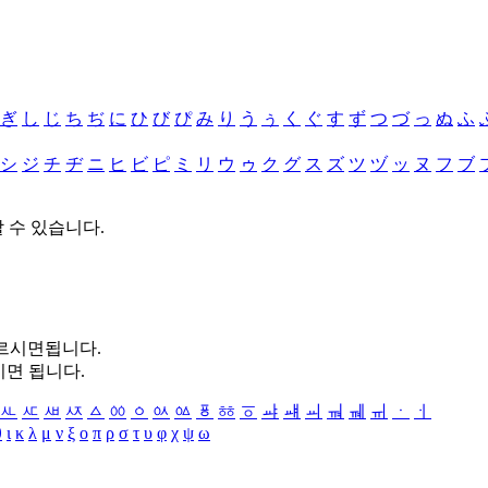
ぎ
し
じ
ち
ぢ
に
ひ
び
ぴ
み
り
う
ぅ
く
ぐ
す
ず
つ
づ
っ
ぬ
ふ
シ
ジ
チ
ヂ
ニ
ヒ
ビ
ピ
ミ
リ
ウ
ゥ
ク
グ
ス
ズ
ツ
ヅ
ッ
ヌ
フ
ブ
할 수 있습니다.
누르시면됩니다.
시면 됩니다.
ㅻ
ㅼ
ㅽ
ㅾ
ㅿ
ㆀ
ㆁ
ㆂ
ㆃ
ㆄ
ㆅ
ㆆ
ㆇ
ㆈ
ㆉ
ㆊ
ㆋ
ㆌ
ㆍ
ㆎ
θ
ι
κ
λ
μ
ν
ξ
ο
π
ρ
σ
τ
υ
φ
χ
ψ
ω