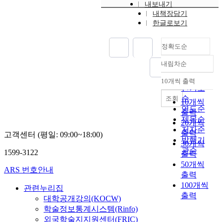
내보내기
내책장담기
한글로보기
정확도순
내림차순
정확도
순
10개씩 출력
내림차순
인기도
순
조회
10개씩
연도순
출력
제목순
20개씩
저자순
출력
고객센터 (평일: 09:00~18:00)
발행기
30개씩
관순
1599-3122
출력
50개씩
ARS 번호안내
출력
100개씩
관련누리집
출력
대학공개강의(KOCW)
학술정보통계시스템(Rinfo)
외국학술지지원센터(FRIC)