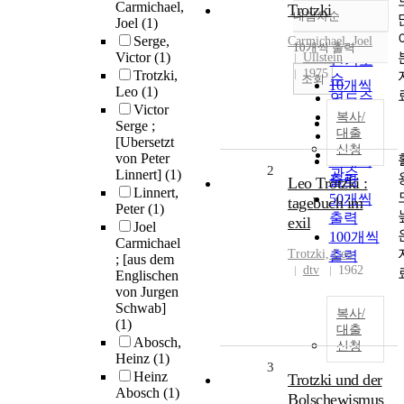
Carmichael,
Trotzki
내림차순
정확도
Joel
(1)
Serge,
순
Carmichael, Joel
10개씩 출력
내림차순
Victor
(1)
Ullstein
인기도
1975
Trotzki,
순
조회
10개씩
Leo
(1)
연도순
출력
Victor
제목순
복사/
20개씩
Serge ;
대출
저자순
[Ubersetzt
출력
신청
발행기
von Peter
30개씩
2
관순
Linnert]
(1)
출력
Leo Trotzki :
Linnert,
50개씩
tagebuch im
Peter
(1)
출력
exil
Joel
100개씩
Carmichael
Trotzki, Leo
출력
; [aus dem
dtv
1962
Englischen
von Jurgen
Schwab]
복사/
(1)
대출
Abosch,
신청
Heinz
(1)
3
Heinz
Trotzki und der
Abosch
(1)
Bolschewismus