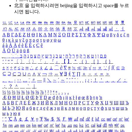
北京 을 입력하시려면
beijing
을 입력하시고 space를 누르
시면 됩니다.
ㅥ
ㅦ
ㅧ
ㅨ
ㅩ
ㅪ
ㅫ
ㅬ
ㅭ
ㅮ
ㅯ
ㅰ
ㅱ
ㅲ
ㅳ
ㅴ
ㅵ
ㅶ
ㅷ
ㅸ
ㅹ
ㅺ
ㅻ
ㅼ
ㅽ
ㅾ
ㅿ
ㆀ
ㆁ
ㆂ
ㆃ
ㆄ
ㆅ
ㆆ
ㆇ
ㆈ
ㆉ
ㆊ
ㆋ
ㆌ
ㆍ
ㆎ
Α
Β
Γ
Δ
Ε
Ζ
Η
Θ
Ι
Κ
Λ
Μ
Ν
Ξ
Ο
Π
Ρ
Σ
Τ
Υ
Φ
Χ
Ψ
Ω
α
β
γ
δ
ε
ζ
η
θ
ι
κ
λ
μ
ν
ξ
ο
π
ρ
σ
τ
υ
φ
χ
ψ
ω
á
à
Á
À
é
è
É
È
ç
Ç
ê
Ä
Ö
Ü
ä
ö
ü
ß
ְ
ֳ
ֲ
ֱ
ָ
ַ
ֵ
ֶ
ִ
ֹ
ּ
ֻ
ׂ
ׁ
ּ
ב
ה
נ
מ
צ
ת
ץ
ש
ד
ג
כ
ע
י
ח
ל
ך
ף
ק
ר
א
ט
ו
ן
ם
פ
‘
’
“
”
〔
〕
〈
〉
「
」
『
』
【
】
＂
（
）
［
］
｛
｝
±
×
÷
≠
≤
≥
∞
∴
♂
♀
∠
⊥
⌒
∂
∇
≡
≒
≪
≫
√
∽
∝
∵
∫
∬
∈
∋
⊆
⊇
⊂
⊃
∪
∩
∧
∨
￢
⇒
⇔
∀
∃
∮
∑
∏
＋
－
＜
＝
＞
、
。
·
‥
…
¨
〃
―
∥
＼
∼
´
～
ˇ
˘
˝
˚
˙
¸
˛
¡
¿
ː
！
＇
，
．
／
：
；
？
＾
＿
｀
｜
½
⅓
⅔
¼
¾
⅛
⅜
⅝
⅞
¹
²
³
⁴
ⁿ
₁
₂
₃
₄
Æ
Ð
Ħ
Ĳ
Ł
Ø
Œ
Þ
Ŧ
Ŋ
æ
đ
ð
ħ
ı
ĳ
ĸ
ŀ
ł
ø
œ
ß
þ
ŧ
ŋ
ŉ
А
Б
В
Г
Д
Е
Ё
Ж
З
И
Й
К
Л
М
Н
О
П
Р
С
Т
У
Ф
Х
Ц
Ч
Ш
Щ
Ъ
Ы
Ь
Э
Ю
Я
а
б
в
г
д
е
ё
ж
з
и
й
к
л
м
н
о
п
р
с
т
у
ф
х
ц
ч
ш
щ
ъ
ы
ь
э
ю
я
′
″
℃
Å
￠
￡
￥
¤
℉
‰
＄
％
Ｆ
￦
㎕
㎖
㎗
ℓ
㎘
㏄
㎣
㎤
㎥
㎦
㎙
㎚
㎛
㎜
㎝
㎞
㎟
㎠
㎡
㎢
㏊
㎍
㎎
㎏
㏏
㎈
㎉
㏈
㎧
㎨
㎰
㎱
㎲
㎳
㎴
㎵
㎶
㎷
㎸
㎹
㎀
㎁
㎂
㎃
㎄
㎺
㎻
㎽
㎾
㎿
㎐
㎑