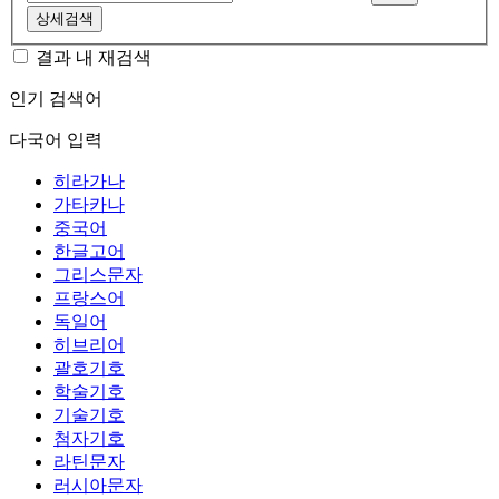
상세검색
결과 내 재검색
인기 검색어
다국어 입력
히라가나
가타카나
중국어
한글고어
그리스문자
프랑스어
독일어
히브리어
괄호기호
학술기호
기술기호
첨자기호
라틴문자
러시아문자