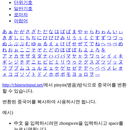
단위기호
일반기호
로마자
아랍어
あ
ぁ
か
が
さ
ざ
た
だ
な
は
ば
ぱ
ま
や
ゃ
ら
わ
ゎ
ん
い
ぃ
き
ぎ
し
じ
ち
ぢ
に
ひ
び
ぴ
み
り
う
ぅ
く
ぐ
す
ず
つ
づ
っ
ぬ
ふ
ぶ
ぷ
む
ゆ
ゅ
る
え
ぇ
け
げ
せ
ぜ
て
で
ね
へ
べ
ぺ
め
れ
お
ぉ
こ
ご
そ
ぞ
と
ど
の
ほ
ぼ
ぽ
も
よ
ょ
ろ
を
ア
ァ
カ
サ
ザ
タ
ダ
ナ
ハ
バ
パ
マ
ヤ
ャ
ラ
ワ
ヮ
ン
イ
ィ
キ
ギ
シ
ジ
チ
ヂ
ニ
ヒ
ビ
ピ
ミ
リ
ウ
ゥ
ク
グ
ス
ズ
ツ
ヅ
ッ
ヌ
フ
ブ
プ
ム
ユ
ュ
ル
エ
ェ
ケ
ゲ
セ
ゼ
テ
デ
ヘ
ベ
ペ
メ
レ
オ
ォ
コ
ゴ
ソ
ゾ
ト
ド
ノ
ホ
ボ
ポ
モ
ヨ
ョ
ロ
ヲ
―
http://chineseinput.net/
에서 pinyin(병음)방식으로 중국어를 변환
할 수 있습니다.
변환된 중국어를 복사하여 사용하시면 됩니다.
예시)
中文 을 입력하시려면
zhongwen
을 입력하시고 space를
누르시면됩니다.