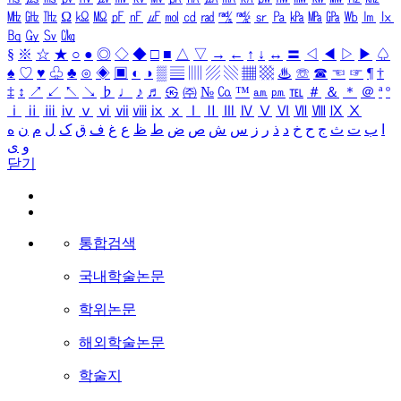
㎒
㎓
㎔
Ω
㏀
㏁
㎊
㎋
㎌
㏖
㏅
㎭
㎮
㎯
㏛
㎩
㎪
㎫
㎬
㏝
㏐
㏓
㏃
㏉
㏜
㏆
§
※
☆
★
○
●
◎
◇
◆
□
■
△
▽
→
←
↑
↓
↔
〓
◁
◀
▷
▶
♤
♠
♡
♥
♧
♣
⊙
◈
▣
◐
◑
▒
▤
▥
▨
▧
▦
▩
♨
☏
☎
☜
☞
¶
†
‡
↕
↗
↙
↖
↘
♭
♩
♪
♬
㉿
㈜
№
㏇
™
㏂
㏘
℡
＃
＆
＊
＠
ª
º
ⅰ
ⅱ
ⅲ
ⅳ
ⅴ
ⅵ
ⅶ
ⅷ
ⅸ
ⅹ
Ⅰ
Ⅱ
Ⅲ
Ⅳ
Ⅴ
Ⅵ
Ⅶ
Ⅷ
Ⅸ
Ⅹ
ا
ب
ت
ث
ج
ح
خ
د
ذ
ر
ز
س
ش
ص
ض
ط
ظ
ع
غ
ف
ق
ک
ل
م
ن
ه
و
ی
닫기
통합검색
국내학술논문
학위논문
해외학술논문
학술지