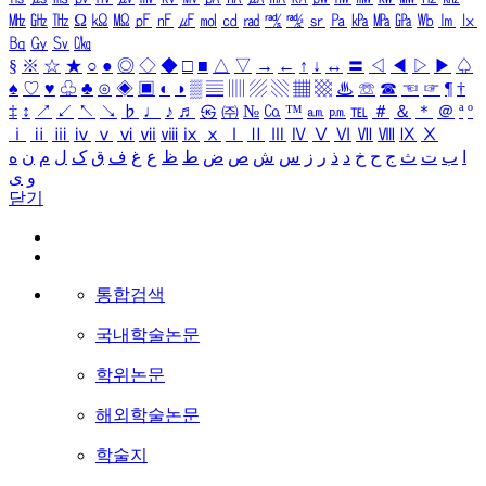
㎒
㎓
㎔
Ω
㏀
㏁
㎊
㎋
㎌
㏖
㏅
㎭
㎮
㎯
㏛
㎩
㎪
㎫
㎬
㏝
㏐
㏓
㏃
㏉
㏜
㏆
§
※
☆
★
○
●
◎
◇
◆
□
■
△
▽
→
←
↑
↓
↔
〓
◁
◀
▷
▶
♤
♠
♡
♥
♧
♣
⊙
◈
▣
◐
◑
▒
▤
▥
▨
▧
▦
▩
♨
☏
☎
☜
☞
¶
†
‡
↕
↗
↙
↖
↘
♭
♩
♪
♬
㉿
㈜
№
㏇
™
㏂
㏘
℡
＃
＆
＊
＠
ª
º
ⅰ
ⅱ
ⅲ
ⅳ
ⅴ
ⅵ
ⅶ
ⅷ
ⅸ
ⅹ
Ⅰ
Ⅱ
Ⅲ
Ⅳ
Ⅴ
Ⅵ
Ⅶ
Ⅷ
Ⅸ
Ⅹ
ا
ب
ت
ث
ج
ح
خ
د
ذ
ر
ز
س
ش
ص
ض
ط
ظ
ع
غ
ف
ق
ک
ل
م
ن
ه
و
ی
닫기
통합검색
국내학술논문
학위논문
해외학술논문
학술지