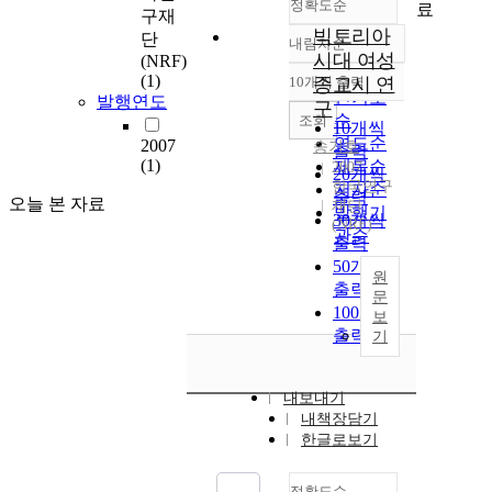
정확도순
료
구재
빅토리아
단
내림차순
정확도
시대 여성
(NRF)
순
(1)
10개씩 출력
종교시 연
내림차순
인기도
발행연도
구
순
조회
10개씩
연도순
2007
송기호
출력
(1)
제목순
2007
20개씩
한국연구
저자순
출력
오늘 본 자료
재단
발행기
30개씩
(NRF)
관순
출력
50개씩
원
출력
문
100개씩
보
출력
기
내보내기
내책장담기
한글로보기
정확도순