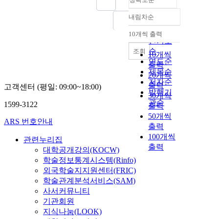
내림차순
정확도
순
10개씩 출력
내림차순
인기도
순
조회
10개씩
연도순
출력
제목순
20개씩
저자순
출력
고객센터 (평일: 09:00~18:00)
발행기
30개씩
관순
1599-3122
출력
50개씩
ARS 번호안내
출력
100개씩
관련누리집
출력
대학공개강의(KOCW)
학술정보통계시스템(Rinfo)
외국학술지지원센터(FRIC)
학술관계분석서비스(SAM)
사서커뮤니티
기관회원
지식나눔(LOOK)