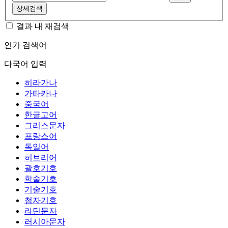
상세검색
결과 내 재검색
인기 검색어
다국어 입력
히라가나
가타카나
중국어
한글고어
그리스문자
프랑스어
독일어
히브리어
괄호기호
학술기호
기술기호
첨자기호
라틴문자
러시아문자