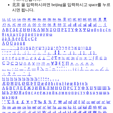
北京 을 입력하시려면
beijing
을 입력하시고 space를 누르
시면 됩니다.
ㅥ
ㅦ
ㅧ
ㅨ
ㅩ
ㅪ
ㅫ
ㅬ
ㅭ
ㅮ
ㅯ
ㅰ
ㅱ
ㅲ
ㅳ
ㅴ
ㅵ
ㅶ
ㅷ
ㅸ
ㅹ
ㅺ
ㅻ
ㅼ
ㅽ
ㅾ
ㅿ
ㆀ
ㆁ
ㆂ
ㆃ
ㆄ
ㆅ
ㆆ
ㆇ
ㆈ
ㆉ
ㆊ
ㆋ
ㆌ
ㆍ
ㆎ
Α
Β
Γ
Δ
Ε
Ζ
Η
Θ
Ι
Κ
Λ
Μ
Ν
Ξ
Ο
Π
Ρ
Σ
Τ
Υ
Φ
Χ
Ψ
Ω
α
β
γ
δ
ε
ζ
η
θ
ι
κ
λ
μ
ν
ξ
ο
π
ρ
σ
τ
υ
φ
χ
ψ
ω
á
à
Á
À
é
è
É
È
ç
Ç
ê
Ä
Ö
Ü
ä
ö
ü
ß
ְ
ֳ
ֲ
ֱ
ָ
ַ
ֵ
ֶ
ִ
ֹ
ּ
ֻ
ׂ
ׁ
ּ
ב
ה
נ
מ
צ
ת
ץ
ש
ד
ג
כ
ע
י
ח
ל
ך
ף
ק
ר
א
ט
ו
ן
ם
פ
‘
’
“
”
〔
〕
〈
〉
「
」
『
』
【
】
＂
（
）
［
］
｛
｝
±
×
÷
≠
≤
≥
∞
∴
♂
♀
∠
⊥
⌒
∂
∇
≡
≒
≪
≫
√
∽
∝
∵
∫
∬
∈
∋
⊆
⊇
⊂
⊃
∪
∩
∧
∨
￢
⇒
⇔
∀
∃
∮
∑
∏
＋
－
＜
＝
＞
、
。
·
‥
…
¨
〃
―
∥
＼
∼
´
～
ˇ
˘
˝
˚
˙
¸
˛
¡
¿
ː
！
＇
，
．
／
：
；
？
＾
＿
｀
｜
½
⅓
⅔
¼
¾
⅛
⅜
⅝
⅞
¹
²
³
⁴
ⁿ
₁
₂
₃
₄
Æ
Ð
Ħ
Ĳ
Ł
Ø
Œ
Þ
Ŧ
Ŋ
æ
đ
ð
ħ
ı
ĳ
ĸ
ŀ
ł
ø
œ
ß
þ
ŧ
ŋ
ŉ
А
Б
В
Г
Д
Е
Ё
Ж
З
И
Й
К
Л
М
Н
О
П
Р
С
Т
У
Ф
Х
Ц
Ч
Ш
Щ
Ъ
Ы
Ь
Э
Ю
Я
а
б
в
г
д
е
ё
ж
з
и
й
к
л
м
н
о
п
р
с
т
у
ф
х
ц
ч
ш
щ
ъ
ы
ь
э
ю
я
′
″
℃
Å
￠
￡
￥
¤
℉
‰
＄
％
Ｆ
￦
㎕
㎖
㎗
ℓ
㎘
㏄
㎣
㎤
㎥
㎦
㎙
㎚
㎛
㎜
㎝
㎞
㎟
㎠
㎡
㎢
㏊
㎍
㎎
㎏
㏏
㎈
㎉
㏈
㎧
㎨
㎰
㎱
㎲
㎳
㎴
㎵
㎶
㎷
㎸
㎹
㎀
㎁
㎂
㎃
㎄
㎺
㎻
㎽
㎾
㎿
㎐
㎑