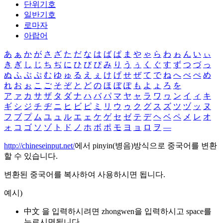
단위기호
일반기호
로마자
아랍어
あ
ぁ
か
が
さ
ざ
た
だ
な
は
ば
ぱ
ま
や
ゃ
ら
わ
ゎ
ん
い
ぃ
き
ぎ
し
じ
ち
ぢ
に
ひ
び
ぴ
み
り
う
ぅ
く
ぐ
す
ず
つ
づ
っ
ぬ
ふ
ぶ
ぷ
む
ゆ
ゅ
る
え
ぇ
け
げ
せ
ぜ
て
で
ね
へ
べ
ぺ
め
れ
お
ぉ
こ
ご
そ
ぞ
と
ど
の
ほ
ぼ
ぽ
も
よ
ょ
ろ
を
ア
ァ
カ
サ
ザ
タ
ダ
ナ
ハ
バ
パ
マ
ヤ
ャ
ラ
ワ
ヮ
ン
イ
ィ
キ
ギ
シ
ジ
チ
ヂ
ニ
ヒ
ビ
ピ
ミ
リ
ウ
ゥ
ク
グ
ス
ズ
ツ
ヅ
ッ
ヌ
フ
ブ
プ
ム
ユ
ュ
ル
エ
ェ
ケ
ゲ
セ
ゼ
テ
デ
ヘ
ベ
ペ
メ
レ
オ
ォ
コ
ゴ
ソ
ゾ
ト
ド
ノ
ホ
ボ
ポ
モ
ヨ
ョ
ロ
ヲ
―
http://chineseinput.net/
에서 pinyin(병음)방식으로 중국어를 변환
할 수 있습니다.
변환된 중국어를 복사하여 사용하시면 됩니다.
예시)
中文 을 입력하시려면
zhongwen
을 입력하시고 space를
누르시면됩니다.