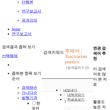
단행본
연구보고서
공개강의
home
연구보고서
검색결과 좁혀 보기
연관 검
주제어 :
검색키워드
색어 추
Tractrarian
선택해제
천
poetics
(검색결과
1
건)
이 검색
좁혀본 항목 보기
어로 많
순서
이 본 자
료
검색량순
내보내기
가나다순
내책장담기
발행기관
한글로보기
1
활용도
한
높은 자
국연