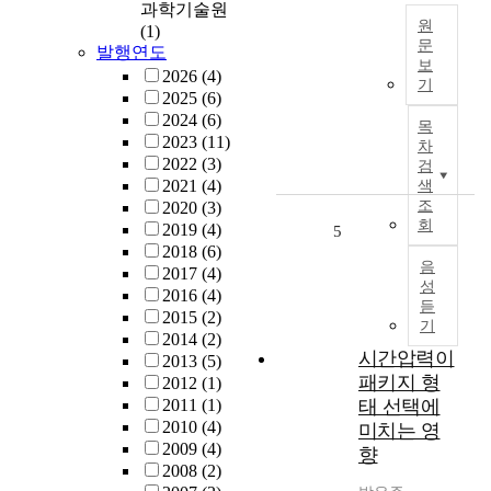
과학기술원
i
a
i
원
(1)
l
l
n
문
발행연도
d
e
i
보
T
2026
(4)
r
l
c
기
h
2025
(6)
e
e
a
i
2024
(6)
a
m
목
l
s
2023
(11)
r
e
차
d
s
2022
(3)
i
검
n
e
t
2021
(4)
색
n
t
c
u
조
2020
(3)
g
i
i
회
d
2019
(4)
5
a
n
s
y
2018
(6)
t
t
i
음
e
2017
(4)
t
h
o
성
x
2016
(4)
i
e
n
듣
a
2015
(2)
t
d
m
기
m
2014
(2)
u
e
a
시간압력이
i
2013
(5)
d
s
k
패키지 형
n
2012
(1)
e
i
i
e
2011
(1)
태 선택에
o
g
n
d
2010
(4)
미치는 영
f
n
g
t
2009
(4)
m
o
향
a
h
2008
(2)
o
f
b
e