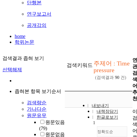
단행본
연구보고서
공개강의
home
학위논문
검색결과 좁혀 보기
주제어 : Time
검색키워드
pressure
선택해제
(검색결과
90
건)
좁혀본 항목 보기순서
검색량순
내보내기
가나다순
내책장담기
원문유무
한글로보기
원문있음
1
(79)
정확도순
원문없음