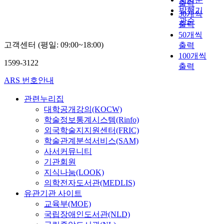
e
c
출력
i
w
사
a
w
s
p
발행기
n
p
a
30개씩
n
i
의
t
-
t
r
g
관순
r
t
출력
f
t
근
e
d
i
e
p
e
i
50개씩
o
h
무
b
e
o
s
r
s
o
고객센터 (평일: 09:00~18:00)
r
z
출력
중
e
n
n
s
o
s
n
m
e
100개씩
시
t
s
s
u
a
u
1599-3122
s
a
o
간
출력
t
i
w
r
c
r
a
t
l
압
e
t
e
e
ARS 번호안내
t
e
f
i
i
박
r
y
r
c
i
.
e
o
t
감
f
s
관련누리집
e
o
v
I
t
n
e
경
o
t
대학공개강의(KOCW)
p
n
e
t
y
s
5
험
r
o
학술정보통계시스템(Rinfo)
o
c
a
a
c
e
A
은
m
r
s
e
외국학술지지원센터(FRIC)
d
l
o
a
t
어
s
e
e
d
j
학술관계분석서비스(SAM)
s
m
r
o
떠
o
i
d
e
u
o
사서커뮤니티
p
c
d
한
f
n
t
.
s
i
기관회원
e
h
e
가
m
t
o
T
t
n
지식나눔(LOOK)
t
a
s
?
i
e
s
h
m
v
의학전자도서관(MEDLIS)
e
n
i
’
l
r
e
e
e
e
n
유관기관 사이트
d
g
에
e
i
r
s
n
s
c
교육부(MOE)
d
n
대
a
o
v
t
t
t
y
국립장애인도서관(NLD)
e
P
한
g
r
e
u
s
i
i