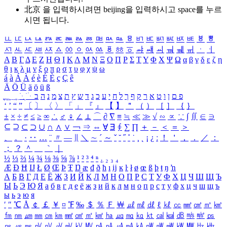
北京 을 입력하시려면
beijing
을 입력하시고 space를 누르
시면 됩니다.
ㅥ
ㅦ
ㅧ
ㅨ
ㅩ
ㅪ
ㅫ
ㅬ
ㅭ
ㅮ
ㅯ
ㅰ
ㅱ
ㅲ
ㅳ
ㅴ
ㅵ
ㅶ
ㅷ
ㅸ
ㅹ
ㅺ
ㅻ
ㅼ
ㅽ
ㅾ
ㅿ
ㆀ
ㆁ
ㆂ
ㆃ
ㆄ
ㆅ
ㆆ
ㆇ
ㆈ
ㆉ
ㆊ
ㆋ
ㆌ
ㆍ
ㆎ
Α
Β
Γ
Δ
Ε
Ζ
Η
Θ
Ι
Κ
Λ
Μ
Ν
Ξ
Ο
Π
Ρ
Σ
Τ
Υ
Φ
Χ
Ψ
Ω
α
β
γ
δ
ε
ζ
η
θ
ι
κ
λ
μ
ν
ξ
ο
π
ρ
σ
τ
υ
φ
χ
ψ
ω
á
à
Á
À
é
è
É
È
ç
Ç
ê
Ä
Ö
Ü
ä
ö
ü
ß
ְ
ֳ
ֲ
ֱ
ָ
ַ
ֵ
ֶ
ִ
ֹ
ּ
ֻ
ׂ
ׁ
ּ
ב
ה
נ
מ
צ
ת
ץ
ש
ד
ג
כ
ע
י
ח
ל
ך
ף
ק
ר
א
ט
ו
ן
ם
פ
‘
’
“
”
〔
〕
〈
〉
「
」
『
』
【
】
＂
（
）
［
］
｛
｝
±
×
÷
≠
≤
≥
∞
∴
♂
♀
∠
⊥
⌒
∂
∇
≡
≒
≪
≫
√
∽
∝
∵
∫
∬
∈
∋
⊆
⊇
⊂
⊃
∪
∩
∧
∨
￢
⇒
⇔
∀
∃
∮
∑
∏
＋
－
＜
＝
＞
、
。
·
‥
…
¨
〃
―
∥
＼
∼
´
～
ˇ
˘
˝
˚
˙
¸
˛
¡
¿
ː
！
＇
，
．
／
：
；
？
＾
＿
｀
｜
½
⅓
⅔
¼
¾
⅛
⅜
⅝
⅞
¹
²
³
⁴
ⁿ
₁
₂
₃
₄
Æ
Ð
Ħ
Ĳ
Ł
Ø
Œ
Þ
Ŧ
Ŋ
æ
đ
ð
ħ
ı
ĳ
ĸ
ŀ
ł
ø
œ
ß
þ
ŧ
ŋ
ŉ
А
Б
В
Г
Д
Е
Ё
Ж
З
И
Й
К
Л
М
Н
О
П
Р
С
Т
У
Ф
Х
Ц
Ч
Ш
Щ
Ъ
Ы
Ь
Э
Ю
Я
а
б
в
г
д
е
ё
ж
з
и
й
к
л
м
н
о
п
р
с
т
у
ф
х
ц
ч
ш
щ
ъ
ы
ь
э
ю
я
′
″
℃
Å
￠
￡
￥
¤
℉
‰
＄
％
Ｆ
￦
㎕
㎖
㎗
ℓ
㎘
㏄
㎣
㎤
㎥
㎦
㎙
㎚
㎛
㎜
㎝
㎞
㎟
㎠
㎡
㎢
㏊
㎍
㎎
㎏
㏏
㎈
㎉
㏈
㎧
㎨
㎰
㎱
㎲
㎳
㎴
㎵
㎶
㎷
㎸
㎹
㎀
㎁
㎂
㎃
㎄
㎺
㎻
㎽
㎾
㎿
㎐
㎑