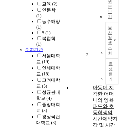
원
교육
(2)
문
인문학
보
P
(1)
기
u
농수해양
r
(1)
목
p
5
(1)
차
o
검
복합학
s
색
(1)
e
조
수여기관
회
:
2
서울대학
교
(19)
음
T
연세대학
성
h
교
(18)
듣
e
기
고려대학
p
교
(5)
아동이 지
u
성균관대
각한 어머
r
학교
(4)
p
니의 양육
중앙대학
o
태도와 초
교
(3)
s
등학생의
e
경상국립
시간제약지
o
대학교
(3)
각 및 시간