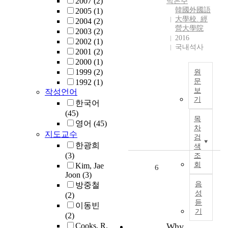
2007
(2)
박은주
t
n
i
i
韓國外國語
2005
(1)
h
e
l
大學校. 經
m
2004
(2)
e
w
i
營大學院
p
2003
(2)
r
s
t
2016
a
2002
(1)
s
y
y
국내석사
c
2001
(2)
p
s
i
t
2000
(1)
e
t
n
o
1999
(2)
원
r
e
t
f
문
1992
(1)
c
m
h
보
t
작성언어
e
s
T
e
기
i
한국어
i
o
h
r
m
(45)
v
r
e
e
목
e
영어
(45)
e
i
E
l
차
p
지도교수
d
n
f
a
검
r
b
t
한광희
f
색
t
e
y
e
(3)
e
조
i
s
t
회
r
Kim, Jae
c
6
o
s
Joon
(3)
h
f
t
n
u
음
방중철
e
a
s
s
r
성
(2)
i
c
o
h
듣
e
이동빈
r
e
f
i
기
o
(2)
c
s
T
p
n
Cooks, R.
Why
h
b
i