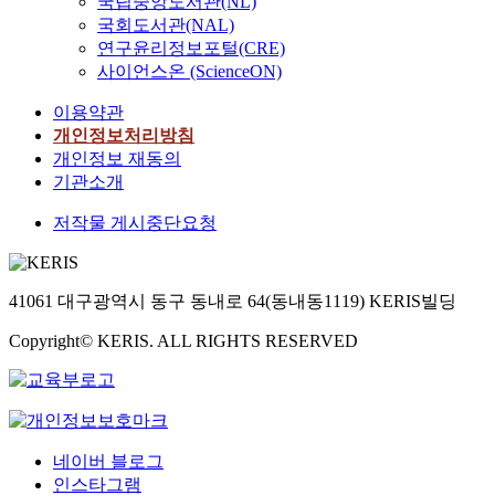
국립중앙도서관(NL)
c
S
연
e
s
t
d
t
g
n
i
A
국회도서관(NAL)
구
e
,
h
y
o
a
n
s
p
연구윤리정보포털(CRE)
문
x
(
e
s
i
t
u
i
r
제
사이언스온 (ScienceON)
p
H
p
u
n
e
r
o
o
에
i
2
u
g
t
d
s
이용약관
n
c
답
r
)
r
g
e
h
e
-
e
개인정보처리방침
하
a
t
p
e
r
o
s
m
s
개인정보 재동의
고
t
i
o
s
f
w
.
a
s
자
기관소개
i
m
s
t
a
t
k
t
,
o
e
e
s
c
h
저작물 게시중단요청
i
h
S
n
p
:
e
e
e
M
n
a
t
m
r
1
g
s
s
e
g
t
r
e
e
.
o
a
e
t
p
p
a
s
s
D
c
41061 대구광역시 동구 동내로 64(동내동1119) KERIS빌딩
n
l
h
r
r
u
s
s
o
e
d
e
o
o
o
s
a
u
Copyright© KERIS. ALL RIGHTS RESERVED
e
n
t
c
d
c
d
s
g
r
s
t
r
t
:
e
u
&
e
e
c
r
a
i
s
c
C
w
i
h
i
i
v
T
s
e
o
h
n
i
c
n
e
h
e
o
r
i
c
l
p
i
r
네이버 블로그
e
s
x
b
c
r
d
r
n
e
p
인스타그램
a
y
i
h
e