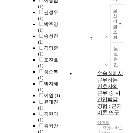
이종섭
r
u
a
c
f
d
(1)
p
r
r
e
P
i
목
권성우
r
e
l
s
a
s
차
(1)
e
p
i
t
c
검
p
박주영
f
e
e
h
k
색
o
(1)
e
r
r
조
e
a
s
송성진
r
회
c
s
o
g
7
i
(1)
e
e
t
v
e
t
김영준
n
음
p
u
e
S
i
(1)
성
c
t
d
r
h
o
듣
조진호
e
i
i
a
a
n
기
(1)
,
o
e
l
p
a
장순복
f
수술실에서
n
s
l
e
n
(1)
o
근무하는
a
h
p
d
박지혜
c
n
a
e
간호사의
m
(1)
u
d
v
r
T
근무 중 시
e
이원
(1)
s
t
e
f
h
간압박감
d
윤태진
i
i
f
o
i
i
경험 : 근거
(1)
n
m
o
r
s
c
이론 연구
김현덕
g
e
u
m
s
a
(1)
o
m
n
a
t
t
이민정
김희찬
n
a
d
n
u
중앙대학교
i
(1)
t
n
n
c