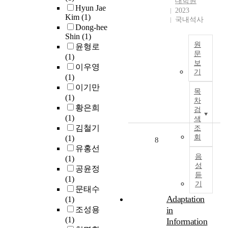
d
대학원
o
Hyun Jae
h
a
e
e
2023
y
n
Kim
(1)
e
국내석사
g
g
o
a
s
Dong-hee
m
e
o
f
i
a
Shin
(1)
e
m
t
o
m
f
원
윤형로
d
e
i
p
e
e
문
(1)
i
n
a
e
d
보
t
이우영
본
a
t
t
r
a
기
y
(1)
연
t
c
o
a
t
c
이기만
구
i
a
r
목
t
e
o
(1)
는
n
차
p
s
o
x
m
황은희
수
g
검
a
c
r
p
p
(1)
술
색
r
b
o
s
l
e
김철기
실
조
o
i
n
.
o
t
회
(1)
에
8
l
l
c
D
r
e
유홍선
서
e
i
e
u
i
n
음
(1)
근
o
t
d
e
n
c
성
공윤정
무
f
y
e
t
g
듣
y
(1)
하
p
i
l
o
t
기
a
문태수
는
e
n
a
i
h
m
Adaptation
(1)
수
r
a
r
t
e
o
조성용
in
술
c
n
g
s
t
n
(1)
실
Information
e
a
e
c
y
g