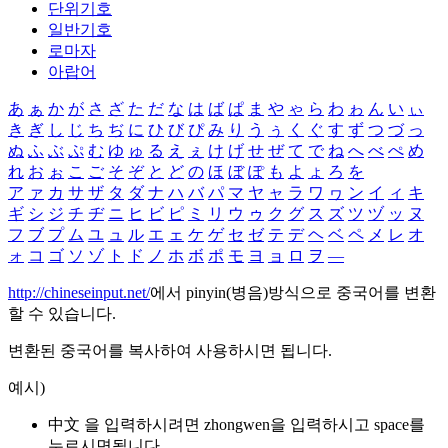
단위기호
일반기호
로마자
아랍어
あ
ぁ
か
が
さ
ざ
た
だ
な
は
ば
ぱ
ま
や
ゃ
ら
わ
ゎ
ん
い
ぃ
き
ぎ
し
じ
ち
ぢ
に
ひ
び
ぴ
み
り
う
ぅ
く
ぐ
す
ず
つ
づ
っ
ぬ
ふ
ぶ
ぷ
む
ゆ
ゅ
る
え
ぇ
け
げ
せ
ぜ
て
で
ね
へ
べ
ぺ
め
れ
お
ぉ
こ
ご
そ
ぞ
と
ど
の
ほ
ぼ
ぽ
も
よ
ょ
ろ
を
ア
ァ
カ
サ
ザ
タ
ダ
ナ
ハ
バ
パ
マ
ヤ
ャ
ラ
ワ
ヮ
ン
イ
ィ
キ
ギ
シ
ジ
チ
ヂ
ニ
ヒ
ビ
ピ
ミ
リ
ウ
ゥ
ク
グ
ス
ズ
ツ
ヅ
ッ
ヌ
フ
ブ
プ
ム
ユ
ュ
ル
エ
ェ
ケ
ゲ
セ
ゼ
テ
デ
ヘ
ベ
ペ
メ
レ
オ
ォ
コ
ゴ
ソ
ゾ
ト
ド
ノ
ホ
ボ
ポ
モ
ヨ
ョ
ロ
ヲ
―
http://chineseinput.net/
에서 pinyin(병음)방식으로 중국어를 변환
할 수 있습니다.
변환된 중국어를 복사하여 사용하시면 됩니다.
예시)
中文 을 입력하시려면
zhongwen
을 입력하시고 space를
누르시면됩니다.