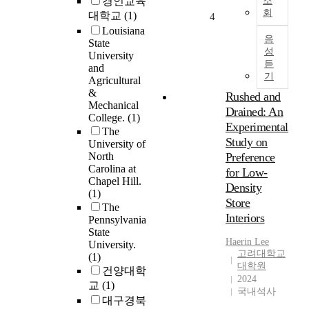
경인교육
조
e
회
t
o
대학교
(1)
4
c
h
r
Louisiana
t
음
e
k
State
s
성
r
University
l
o
듣
and
e
o
f
기
Agricultural
l
a
t
&
Rushed and
a
d
i
Mechanical
t
Drained: An
i
m
College.
(1)
i
s
Experimental
e
The
o
t
Study on
p
University of
n
h
r
North
Preference
s
e
Carolina at
e
for Low-
h
m
Chapel Hill.
s
Density
i
(1)
o
s
Store
p
The
s
u
Interiors
Pennsylvania
o
t
r
State
f
c
e
Haerin Lee
University.
t
r
a
고려대학교
(1)
h
i
n
대학원
건양대학
e
t
2024
d
교
(1)
c
i
국내석사
c
대구경북
h
c
l