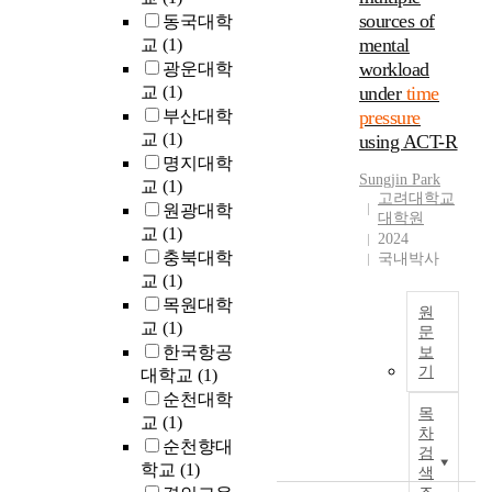
o
e
sources of
동국대학
f
m
mental
교
(1)
t
o
workload
광운대학
h
d
교
(1)
under
time
i
e
부산대학
pressure
s
r
교
(1)
using ACT-R
s
a
t
명지대학
t
Sungjin Park
u
교
(1)
e
고려대학교
d
원광대학
d
대학원
y
교
(1)
m
2024
w
e
충북대학
국내박사
a
d
교
(1)
s
i
목원대학
원
t
a
교
(1)
문
o
t
한국항공
보
e
M
i
기
대학교
(1)
x
e
n
순천대학
a
n
g
목
교
(1)
m
t
e
차
순천향대
i
a
검
f
학교
(1)
n
l
색
f
e
w