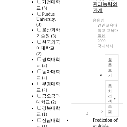
f
가천대학
관리능력의
t
교
(3)
관계
h
Purdue
i
University.
송원영
s
(3)
경인교육대
s
울산과학
학교 교육대
t
기술원
(3)
학원
u
2009
한국외국
d
국내석사
어대학교
y
(2)
w
경희대학
원
a
교
(2)
문
s
보
동아대학
T
t
기
교
(2)
h
o
부경대학
e
e
목
p
교
(2)
a
차
u
금오공과
검
m
r
색
대학교
(2)
i
p
조
경북대학
n
회
o
3
e
교
(1)
s
Prediction of
t
전남대학
e
h
multiple
교
(1)