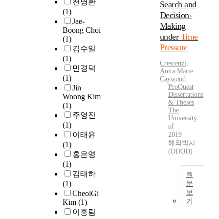
천명환
및
Search and
i
t
r
o
p
t
(1)
마
v
Decision-
t
u
m
e
e
Jae-
취
e
Making
e
n
p
o
r
Boong Choi
회
d
m
d
l
under
Time
f
t
(1)
복
r
p
e
e
p
Pressure
i
김수일
실
e
t
r
x
a
a
(1)
간
s
Crescenzi,
t
t
i
c
r
민경덕
호
Anita Marie
o
o
h
t
k
y
(1)
Caywood
사
u
l
e
y
a
h
ProQuest
Jin
의
r
a
t
,
g
Dissertations
Woong Kim
o
근
c
& Theses
y
i
d
e
(1)
s
무
The
e
t
m
i
d
주영진
p
University
중
d
h
e
r
p
(1)
i
of
시
e
e
p
e
r
이태윤
2019
t
간
p
f
r
c
해외박사
o
(1)
a
압
l
(DDOD)
o
e
t
d
홍은영
l
박
e
u
s
m
u
(1)
n
감
t
n
s
e
c
김태하
u
원
경
i
d
u
a
t
(1)
문
r
험
o
a
r
s
s
보
CheolGi
s
T
의
n
t
e
기
u
Kim
(1)
c
e
h
과
.
i
.
r
이홍림
o
s
e
정
T