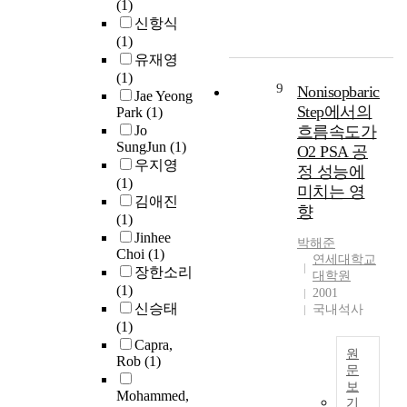
o
T
e
(1)
n
,
p
,
h
n
h
m
신항식
s
t
u
시
r
f
i
e
(1)
u
h
r
간
e
o
s
n
유재영
m
e
p
압
e
r
s
t
(1)
e
r
o
박
9
Nonisopbaric
h
t
t
i
Jae Yeong
r
e
s
감
y
Step에서의
Park
(1)
h
u
s
s
b
e
대
p
Jo
흐름속도가
e
d
c
w
y
o
처
o
SungJun
(1)
d
y
h
O2 PSA 공
o
p
f
및
t
우지영
e
i
a
u
정 성능에
r
t
이
h
(1)
v
n
l
l
미치는 영
o
h
후
e
김애진
e
v
l
d
v
향
i
변
s
(1)
l
e
e
c
i
s
화
e
Jinhee
o
s
n
h
박해준
d
d
에
Choi
(1)
s
p
t
g
o
연세대학교
i
i
대
장한소리
w
m
i
대학원
i
o
n
s
해
(1)
e
2001
e
g
n
s
g
s
구
신승태
r
국내석사
n
a
g
e
b
e
체
(1)
e
t
t
.
a
a
r
적
Capra,
p
o
e
P
n
s
원
t
으
Rob
(1)
r
f
s
r
d
문
e
a
로
o
s
t
e
b
보
l
t
T
Mohammed,
탐
p
c
h
기
d
u