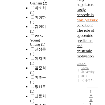
b
c
Graham
(2)
i
e
negotiators
m
e
o
박소희
l
c
e
easily
t
n
(1)
d
a
P
concede in
w
s
이창하
r
u
r
e
time pressure
u
(1)
e
s
e
e
condition?
m
김현미
n
e
s
n
The role of
e
(1)
t
i
s
c
egocentric
r
Wan-
o
t
u
r
Young
prediction
s
t
h
r
i
Chung
(1)
’
and
h
e
e
t
신상문
s
epistemic
e
a
o
i
(1)
t
i
v
motivation
n
c
이지연
o
r
i
t
a
(1)
r
김유진
t
l
h
l
김준석
Korea
e
i
y
e
t
University
(1)
i
m
i
C
h
2017
이훈구
n
e
n
h
i
국내석사
(1)
t
p
f
o
n
정선호
e
r
l
i
k
(1)
r
원
e
u
c
i
신동희
문
i
s
e
e
n
보
(1)
o
s
E
n
o
g
기