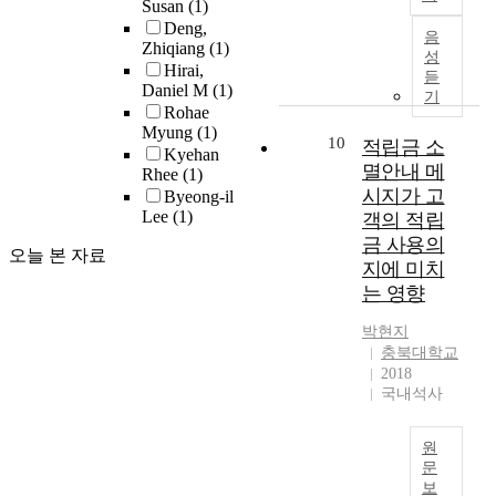
i
Susan
(1)
i
e
색
o
h
e
i
y
n
Deng,
o
s
하
s
음
o
u
c
d
e
Zhiqiang
(1)
n
t
고
e
성
o
n
t
e
d
Hirai,
r
r
기
듣
d
l
d
i
p
Daniel M
(1)
a
e
u
술
기
:
e
e
o
e
Rohae
t
s
n
하
(
d
r
n
n
Myung
(1)
a
e
s
고
10
적립금 소
H
u
l
m
d
Kyehan
f
a
w
자
1
멸안내 메
c
y
o
Rhee
(1)
i
o
r
e
시
)
시지가 고
a
i
d
Byeong-il
n
r
c
r
행
t
Lee
(1)
t
n
e
객의 적립
g
e
h
e
되
i
i
g
l
o
금 사용의
s
w
c
었
오늘 본 자료
m
o
m
s
n
지에 미치
t
a
o
다
e
n
e
o
t
a
는 영향
s
n
.
p
a
c
f
h
b
t
d
본
r
n
h
f
e
박현지
l
o
u
연
e
d
a
e
e
충북대학교
i
u
c
구
s
h
n
r
x
2018
s
n
t
는
s
o
i
국내석사
a
i
h
d
e
‘
u
m
s
n
s
i
e
d
상
r
e
m
a
t
n
원
r
a
급
e
e
o
l
e
g
문
s
t
종
i
d
f
t
n
보
s
t
t
합
T