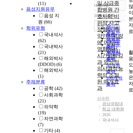
일 상급종
(11)
내림차순
정확도
음성지원유무
합병원 간
순
음성 지
10개씩 출력
호사의 비
내림차순
인기도
원
(66)
판적 사고
순
조회
학위유형
10개씩
성향이 투
연도순
출력
국내석사
약안전역량
제목순
(62)
20개씩
에 미치는
저자순
국내박사
출력
영향에서
발행기
(21)
30개씩
시간압박감
관순
해외박사
출력
과 임상적
(DDOD)
(6)
50개씩
의사결정능
해외박사
출력
력의 조절
(1)
100개씩
된 매개효
주제분류
출력
과
공학
(42)
사회과학
신수민
(21)
경상국립대
의약학
학교 대학원
(19)
2026
자연과학
국내석사
(7)
기타
(4)