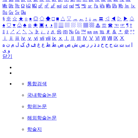
㎒
㎓
㎔
Ω
㏀
㏁
㎊
㎋
㎌
㏖
㏅
㎭
㎮
㎯
㏛
㎩
㎪
㎫
㎬
㏝
㏐
㏓
㏃
㏉
㏜
㏆
§
※
☆
★
○
●
◎
◇
◆
□
■
△
▽
→
←
↑
↓
↔
〓
◁
◀
▷
▶
♤
♠
♡
♥
♧
♣
⊙
◈
▣
◐
◑
▒
▤
▥
▨
▧
▦
▩
♨
☏
☎
☜
☞
¶
†
‡
↕
↗
↙
↖
↘
♭
♩
♪
♬
㉿
㈜
№
㏇
™
㏂
㏘
℡
＃
＆
＊
＠
ª
º
ⅰ
ⅱ
ⅲ
ⅳ
ⅴ
ⅵ
ⅶ
ⅷ
ⅸ
ⅹ
Ⅰ
Ⅱ
Ⅲ
Ⅳ
Ⅴ
Ⅵ
Ⅶ
Ⅷ
Ⅸ
Ⅹ
ا
ب
ت
ث
ج
ح
خ
د
ذ
ر
ز
س
ش
ص
ض
ط
ظ
ع
غ
ف
ق
ک
ل
م
ن
ه
و
ی
닫기
통합검색
국내학술논문
학위논문
해외학술논문
학술지