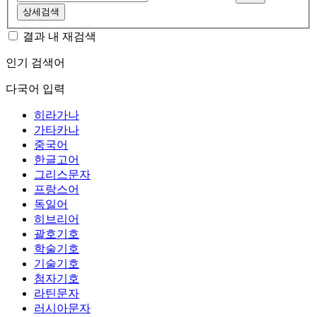
상세검색
결과 내 재검색
인기 검색어
다국어 입력
히라가나
가타카나
중국어
한글고어
그리스문자
프랑스어
독일어
히브리어
괄호기호
학술기호
기술기호
첨자기호
라틴문자
러시아문자