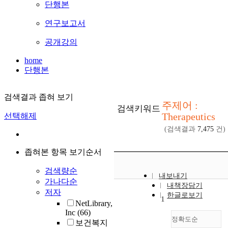
단행본
연구보고서
공개강의
home
단행본
검색결과 좁혀 보기
주제어 :
검색키워드
Therapeutics
선택해제
(검색결과
7,475
건)
좁혀본 항목 보기순서
검색량순
내보내기
가나다순
내책장담기
저자
한글로보기
1
NetLibrary,
Inc
(66)
정확도순
보건복지