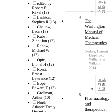
복사/
edited by
대출
Robert E.
신청
Rakel
(13)
Lankton,
4
The
Stephen R
(13)
Washington
Chaitow,
Leon
(13)
Manual of
Kabat-
Medical
Zinn, Jon
(13)
Therapeutics
Rabow,
Michael W
Godara, Hemant
(13)
Lippincott
Williams &
Opie,
Wilkins
Lionel H
(12)
2014
Rossi,
Ernest
Lawrence
(12)
복사/
Bope,
대출
Edward T
(12)
신청
Grollman,
5
Arthur
(10)
Pharmacology
North
and
Atlantic Treaty
therapeutics :
Organization