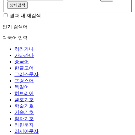
상세검색
결과 내 재검색
인기 검색어
다국어 입력
히라가나
가타카나
중국어
한글고어
그리스문자
프랑스어
독일어
히브리어
괄호기호
학술기호
기술기호
첨자기호
라틴문자
러시아문자