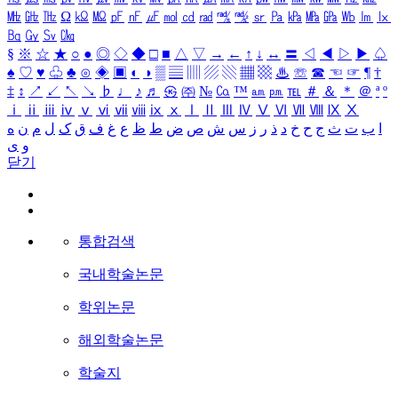
㎒
㎓
㎔
Ω
㏀
㏁
㎊
㎋
㎌
㏖
㏅
㎭
㎮
㎯
㏛
㎩
㎪
㎫
㎬
㏝
㏐
㏓
㏃
㏉
㏜
㏆
§
※
☆
★
○
●
◎
◇
◆
□
■
△
▽
→
←
↑
↓
↔
〓
◁
◀
▷
▶
♤
♠
♡
♥
♧
♣
⊙
◈
▣
◐
◑
▒
▤
▥
▨
▧
▦
▩
♨
☏
☎
☜
☞
¶
†
‡
↕
↗
↙
↖
↘
♭
♩
♪
♬
㉿
㈜
№
㏇
™
㏂
㏘
℡
＃
＆
＊
＠
ª
º
ⅰ
ⅱ
ⅲ
ⅳ
ⅴ
ⅵ
ⅶ
ⅷ
ⅸ
ⅹ
Ⅰ
Ⅱ
Ⅲ
Ⅳ
Ⅴ
Ⅵ
Ⅶ
Ⅷ
Ⅸ
Ⅹ
ا
ب
ت
ث
ج
ح
خ
د
ذ
ر
ز
س
ش
ص
ض
ط
ظ
ع
غ
ف
ق
ک
ل
م
ن
ه
و
ی
닫기
통합검색
국내학술논문
학위논문
해외학술논문
학술지