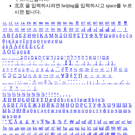
北京 을 입력하시려면
beijing
을 입력하시고 space를 누르
시면 됩니다.
ㅥ
ㅦ
ㅧ
ㅨ
ㅩ
ㅪ
ㅫ
ㅬ
ㅭ
ㅮ
ㅯ
ㅰ
ㅱ
ㅲ
ㅳ
ㅴ
ㅵ
ㅶ
ㅷ
ㅸ
ㅹ
ㅺ
ㅻ
ㅼ
ㅽ
ㅾ
ㅿ
ㆀ
ㆁ
ㆂ
ㆃ
ㆄ
ㆅ
ㆆ
ㆇ
ㆈ
ㆉ
ㆊ
ㆋ
ㆌ
ㆍ
ㆎ
Α
Β
Γ
Δ
Ε
Ζ
Η
Θ
Ι
Κ
Λ
Μ
Ν
Ξ
Ο
Π
Ρ
Σ
Τ
Υ
Φ
Χ
Ψ
Ω
α
β
γ
δ
ε
ζ
η
θ
ι
κ
λ
μ
ν
ξ
ο
π
ρ
σ
τ
υ
φ
χ
ψ
ω
á
à
Á
À
é
è
É
È
ç
Ç
ê
Ä
Ö
Ü
ä
ö
ü
ß
ְ
ֳ
ֲ
ֱ
ָ
ַ
ֵ
ֶ
ִ
ֹ
ּ
ֻ
ׂ
ׁ
ּ
ב
ה
נ
מ
צ
ת
ץ
ש
ד
ג
כ
ע
י
ח
ל
ך
ף
ק
ר
א
ט
ו
ן
ם
פ
‘
’
“
”
〔
〕
〈
〉
「
」
『
』
【
】
＂
（
）
［
］
｛
｝
±
×
÷
≠
≤
≥
∞
∴
♂
♀
∠
⊥
⌒
∂
∇
≡
≒
≪
≫
√
∽
∝
∵
∫
∬
∈
∋
⊆
⊇
⊂
⊃
∪
∩
∧
∨
￢
⇒
⇔
∀
∃
∮
∑
∏
＋
－
＜
＝
＞
、
。
·
‥
…
¨
〃
―
∥
＼
∼
´
～
ˇ
˘
˝
˚
˙
¸
˛
¡
¿
ː
！
＇
，
．
／
：
；
？
＾
＿
｀
｜
½
⅓
⅔
¼
¾
⅛
⅜
⅝
⅞
¹
²
³
⁴
ⁿ
₁
₂
₃
₄
Æ
Ð
Ħ
Ĳ
Ł
Ø
Œ
Þ
Ŧ
Ŋ
æ
đ
ð
ħ
ı
ĳ
ĸ
ŀ
ł
ø
œ
ß
þ
ŧ
ŋ
ŉ
А
Б
В
Г
Д
Е
Ё
Ж
З
И
Й
К
Л
М
Н
О
П
Р
С
Т
У
Ф
Х
Ц
Ч
Ш
Щ
Ъ
Ы
Ь
Э
Ю
Я
а
б
в
г
д
е
ё
ж
з
и
й
к
л
м
н
о
п
р
с
т
у
ф
х
ц
ч
ш
щ
ъ
ы
ь
э
ю
я
′
″
℃
Å
￠
￡
￥
¤
℉
‰
＄
％
Ｆ
￦
㎕
㎖
㎗
ℓ
㎘
㏄
㎣
㎤
㎥
㎦
㎙
㎚
㎛
㎜
㎝
㎞
㎟
㎠
㎡
㎢
㏊
㎍
㎎
㎏
㏏
㎈
㎉
㏈
㎧
㎨
㎰
㎱
㎲
㎳
㎴
㎵
㎶
㎷
㎸
㎹
㎀
㎁
㎂
㎃
㎄
㎺
㎻
㎽
㎾
㎿
㎐
㎑