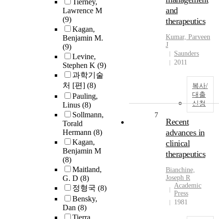
Tierney,
and
Lawrence M
(9)
therapeutics
Kagan,
Kumar, Parveen
Benjamin M.
J
(9)
Saunders
Levine,
2011
Stephen K
(9)
과학기술
처 [편]
(8)
복사/
대출
Pauling,
신청
Linus
(8)
Sollmann,
7
Recent
Torald
advances in
Hermann
(8)
Kagan,
clinical
Benjamin M
therapeutics
(8)
Maitland,
Bianchine,
G. D
(8)
Joseph R
Academic
정형국
(8)
Press
Bensky,
1981
Dan
(8)
Tierra,