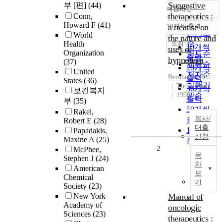
Suggestive
부 [편]
(44)
내림차순
정확도
therapeutics :
Conn,
순
Howard F
(41)
10개씩 출력
a treatise on
내림차순
인기도
World
the nature and
순
조회
Health
10개씩
uses of
Organization
연도순
출력
hypnotism
(37)
제목순
20개씩
United
저자순
Bernheim, H
출력
States
(36)
발행기
Thoemmes
30개씩
보건복지
1998
관순
출력
부
(35)
50개씩
Rakel,
복사/
출력
Robert E
(28)
대출
100개씩
Papadakis,
신청
Maxine A
(25)
출력
2
McPhee,
목
Stephen J
(24)
차
American
보
Chemical
기
Society
(23)
New York
Manual of
Academy of
oncologic
Sciences
(23)
therapeutics :