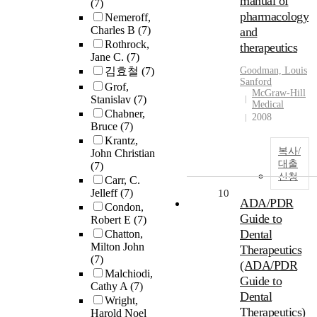
manual of
(7)
pharmacology
Nemeroff,
Charles B
(7)
and
Rothrock,
therapeutics
Jane C.
(7)
김효철
(7)
Goodman, Louis
Sanford
Grof,
McGraw-Hill
Stanislav
(7)
Medical
Chabner,
2008
Bruce
(7)
Krantz,
복사/
John Christian
대출
(7)
신청
Carr, C.
Jelleff
(7)
10
ADA/PDR
Condon,
Guide to
Robert E
(7)
Dental
Chatton,
Milton John
Therapeutics
(7)
(ADA/PDR
Malchiodi,
Guide to
Cathy A
(7)
Dental
Wright,
Therapeutics)
Harold Noel