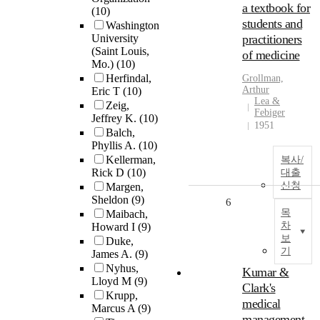
a textbook for
(10)
students and
Washington
University
practitioners
(Saint Louis,
of medicine
Mo.)
(10)
Herfindal,
Grollman,
Arthur
Eric T
(10)
Lea &
Zeig,
Febiger
Jeffrey K.
(10)
1951
Balch,
Phyllis A.
(10)
Kellerman,
복사/
Rick D
(10)
대출
신청
Margen,
Sheldon
(9)
6
목
Maibach,
차
Howard I
(9)
보
Duke,
기
James A.
(9)
Nyhus,
Kumar &
Lloyd M
(9)
Clark's
Krupp,
medical
Marcus A
(9)
management