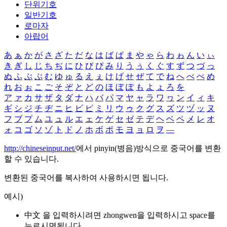
단위기호
일반기호
로마자
아랍어
あ
ぁ
か
が
さ
ざ
た
だ
な
は
ば
ぱ
ま
や
ゃ
ら
わ
ゎ
ん
い
ぃ
き
ぎ
し
じ
ち
ぢ
に
ひ
び
ぴ
み
り
う
ぅ
く
ぐ
す
ず
つ
づ
っ
ぬ
ふ
ぶ
ぷ
む
ゆ
ゅ
る
え
ぇ
け
げ
せ
ぜ
て
で
ね
へ
べ
ぺ
め
れ
お
ぉ
こ
ご
そ
ぞ
と
ど
の
ほ
ぼ
ぽ
も
よ
ょ
ろ
を
ア
ァ
カ
サ
ザ
タ
ダ
ナ
ハ
バ
パ
マ
ヤ
ャ
ラ
ワ
ヮ
ン
イ
ィ
キ
ギ
シ
ジ
チ
ヂ
ニ
ヒ
ビ
ピ
ミ
リ
ウ
ゥ
ク
グ
ス
ズ
ツ
ヅ
ッ
ヌ
フ
ブ
プ
ム
ユ
ュ
ル
エ
ェ
ケ
ゲ
セ
ゼ
テ
デ
ヘ
ベ
ペ
メ
レ
オ
ォ
コ
ゴ
ソ
ゾ
ト
ド
ノ
ホ
ボ
ポ
モ
ヨ
ョ
ロ
ヲ
―
http://chineseinput.net/
에서 pinyin(병음)방식으로 중국어를 변환
할 수 있습니다.
변환된 중국어를 복사하여 사용하시면 됩니다.
예시)
中文 을 입력하시려면
zhongwen
을 입력하시고 space를
누르시면됩니다.