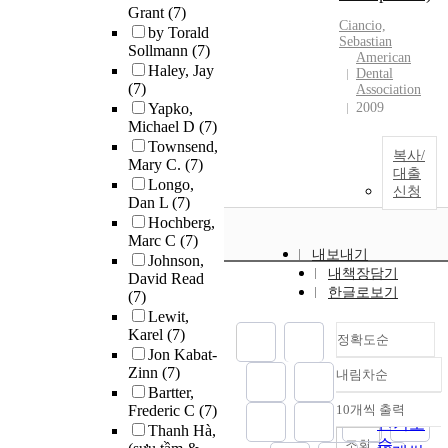
Grant
(7)
Ciancio,
by Torald
Sebastian
Sollmann
(7)
American
Haley, Jay
Dental
(7)
Association
Yapko,
2009
Michael D
(7)
Townsend,
복사/
Mary C.
(7)
대출
Longo,
신청
Dan L
(7)
Hochberg,
Marc C
(7)
내보내기
Johnson,
내책장담기
David Read
한글로보기
(7)
Lewit,
Karel
(7)
정확도순
Jon Kabat-
Zinn
(7)
내림차순
정확도
Bartter,
순
Frederic C
(7)
10개씩 출력
내림차순
인기도
Thanh Hà,
순
조회