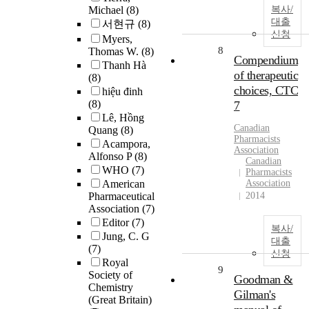
Michael
(8)
복사/
대출
서현규
(8)
신청
Myers,
8
Thomas W.
(8)
Compendium
Thanh Hà
of therapeutic
(8)
choices, CTC
hiệu đinh
(8)
7
Lê, Hồng
Canadian
Quang
(8)
Pharmacists
Acampora,
Association
Alfonso P
(8)
Canadian
WHO
(7)
Pharmacists
American
Association
Pharmaceutical
2014
Association
(7)
Editor
(7)
복사/
Jung, C. G
대출
(7)
신청
Royal
9
Society of
Goodman &
Chemistry
Gilman's
(Great Britain)