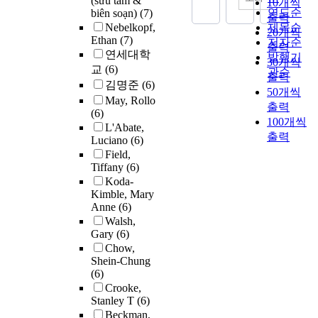
(sưu tầm &
10개씩
연도순
biên soạn)
(7)
출력
Nebelkopf,
제목순
20개씩
Ethan
(7)
저자순
출력
연세대학
발행기
30개씩
교
(6)
관순
출력
김명준
(6)
50개씩
May, Rollo
출력
(6)
100개씩
L'Abate,
출력
Luciano
(6)
Field,
Tiffany
(6)
Koda-
Kimble, Mary
Anne
(6)
Walsh,
Gary
(6)
Chow,
Shein-Chung
(6)
Crooke,
Stanley T
(6)
Beckman,