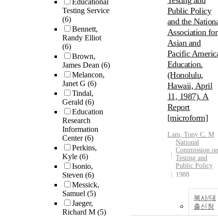
Testing and
Educational
Public Policy
Testing Service
(6)
and the Nation
Bennett,
Association for
Randy Elliot
Asian and
(6)
Pacific Americ
Brown,
Education.
James Dean
(6)
(Honolulu,
Melancon,
Janet G
(6)
Hawaii, April
Tindal,
11, 1987). A
Gerald
(6)
Report
Education
[microform]
Research
Information
Lam, Tony C. M
Center
(6)
National
Perkins,
Commission o
Kyle
(6)
Testing and
Isonio,
Public Policy
Steven
(6)
1988
Messick,
Samuel
(5)
복사/대
Jaeger,
출신청
Richard M
(5)