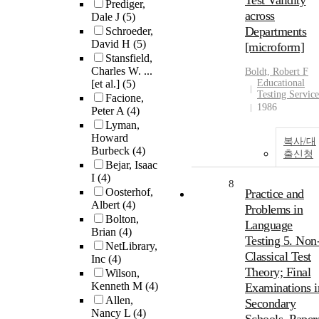
Test Validity
Prediger,
across
Dale J
(5)
Departments
Schroeder,
David H
(5)
[microform]
Stansfield,
Charles W. ...
Boldt, Robert F
[et al.]
(5)
Educational
Testing Service
Facione,
1986
Peter A
(4)
Lyman,
Howard
복사/대
Burbeck
(4)
출신청
Bejar, Isaac
I
(4)
8
Oosterhof,
Practice and
Albert
(4)
Problems in
Bolton,
Language
Brian
(4)
Testing 5. Non
NetLibrary,
Classical Test
Inc
(4)
Theory; Final
Wilson,
Kenneth M
(4)
Examinations i
Allen,
Secondary
Nancy L
(4)