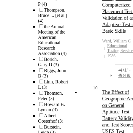
P
(4)
Computerized
Thompson,
Placement Test
Bruce ... [et al.]
Validation of a
(4)
Adaptive Test 
the Annual
Basic Skills
Meeting of the
American
Ward, William C
Educational
Educational
Research
Testing Service
Association
(4)
1986
Borich,
Gary D
(3)
Biggs, John
복사/대
B
(3)
출신청
Linn, Robert
L
(3)
10
The Effect of
Thomson,
Geographic Ar
Peter
(3)
Howard B.
on General
Lyman
(3)
Aptitude Test
Albert
Battery Validit
Oosterhof
(3)
and Test Score
Burstein,
USES Test
Leigh
(3)