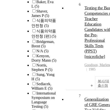
Baker, Eva
6
L
(5)
Testing the Bas
Shaver,
Competencies 
James P
(5)
Teacher
식품의약품
Education
안전청
(5)
Candidates wit
식품의약품
the Pre-
안전청 [편]
(5)
Professional
Bridgeman,
Skills Tests
Brent
(5)
(PPST)
N/A
(5)
Kenyon,
[microfiche]
Dorry Mann
(5)
Norris,
Goodison, Marlen
Stephen P
(5)
1985
Sung, Yong
H
(5)
복사/대
Sedlacek,
출신청
William E
(5)
International
7
Symposium on
Generalization
Language
of GRE Genera
Testing
(5)