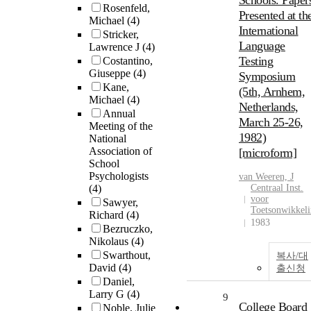
Schools. Paper
Rosenfeld,
Presented at th
Michael
(4)
International
Stricker,
Language
Lawrence J
(4)
Testing
Costantino,
Giuseppe
(4)
Symposium
Kane,
(5th, Arnhem,
Michael
(4)
Netherlands,
Annual
March 25-26,
Meeting of the
1982)
National
Association of
[microform]
School
Psychologists
van Weeren, J
(4)
Centraal Inst.
voor
Sawyer,
Toetsonwikkel
Richard
(4)
1983
Bezruczko,
Nikolaus
(4)
Swarthout,
복사/대
David
(4)
출신청
Daniel,
Larry G
(4)
9
College Board
Noble, Julie