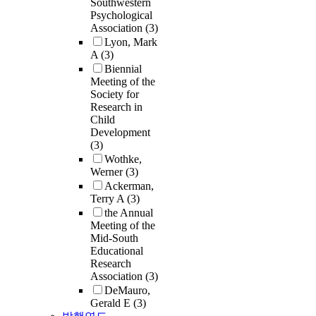
Southwestern
Psychological
Association
(3)
Lyon, Mark
A
(3)
Biennial
Meeting of the
Society for
Research in
Child
Development
(3)
Wothke,
Werner
(3)
Ackerman,
Terry A
(3)
the Annual
Meeting of the
Mid-South
Educational
Research
Association
(3)
DeMauro,
Gerald E
(3)