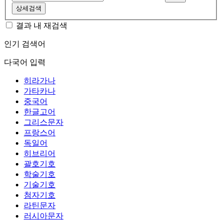
상세검색
결과 내 재검색
인기 검색어
다국어 입력
히라가나
가타카나
중국어
한글고어
그리스문자
프랑스어
독일어
히브리어
괄호기호
학술기호
기술기호
첨자기호
라틴문자
러시아문자