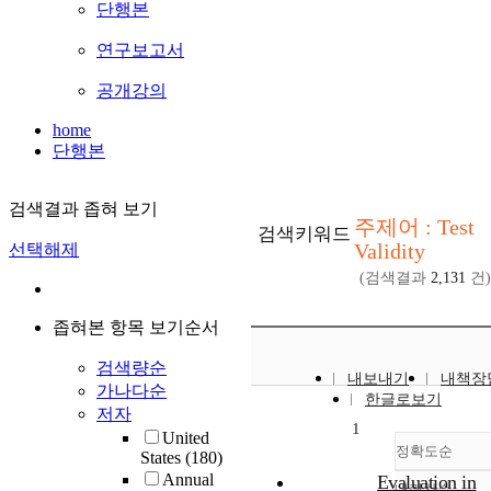
단행본
연구보고서
공개강의
home
단행본
검색결과 좁혀 보기
주제어 : Test
검색키워드
Validity
선택해제
(검색결과
2,131
건)
좁혀본 항목 보기순서
검색량순
내보내기
내책장
가나다순
한글로보기
저자
1
United
정확도순
States
(180)
Annual
Evaluation in
내림차순