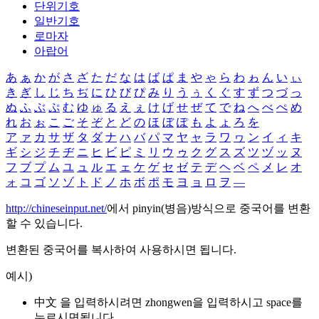
단위기호
일반기호
로마자
아랍어
あ
ぁ
か
が
さ
ざ
た
だ
な
は
ば
ぱ
ま
や
ゃ
ら
わ
ゎ
ん
い
ぃ
き
ぎ
し
じ
ち
ぢ
に
ひ
び
ぴ
み
り
う
ぅ
く
ぐ
す
ず
つ
づ
っ
ぬ
ふ
ぶ
ぷ
む
ゆ
ゅ
る
え
ぇ
け
げ
せ
ぜ
て
で
ね
へ
べ
ぺ
め
れ
お
ぉ
こ
ご
そ
ぞ
と
ど
の
ほ
ぼ
ぽ
も
よ
ょ
ろ
を
ア
ァ
カ
サ
ザ
タ
ダ
ナ
ハ
バ
パ
マ
ヤ
ャ
ラ
ワ
ヮ
ン
イ
ィ
キ
ギ
シ
ジ
チ
ヂ
ニ
ヒ
ビ
ピ
ミ
リ
ウ
ゥ
ク
グ
ス
ズ
ツ
ヅ
ッ
ヌ
フ
ブ
プ
ム
ユ
ュ
ル
エ
ェ
ケ
ゲ
セ
ゼ
テ
デ
ヘ
ベ
ペ
メ
レ
オ
ォ
コ
ゴ
ソ
ゾ
ト
ド
ノ
ホ
ボ
ポ
モ
ヨ
ョ
ロ
ヲ
―
http://chineseinput.net/
에서 pinyin(병음)방식으로 중국어를 변환
할 수 있습니다.
변환된 중국어를 복사하여 사용하시면 됩니다.
예시)
中文 을 입력하시려면
zhongwen
을 입력하시고 space를
누르시면됩니다.