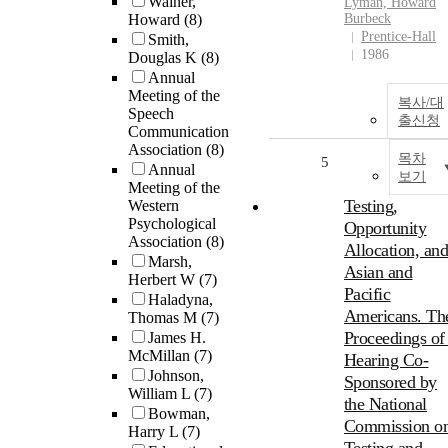
Wainer,
Lyman, Howard
Howard
(8)
Burbeck
Prentice-Hall
Smith,
1986
Douglas K
(8)
Annual
Meeting of the
복사/대
Speech
출신청
Communication
Association
(8)
목차
5
Annual
보기
Meeting of the
Testing,
Western
Psychological
Opportunity
Association
(8)
Allocation, an
Marsh,
Asian and
Herbert W
(7)
Pacific
Haladyna,
Americans. Th
Thomas M
(7)
Proceedings of
James H.
McMillan
(7)
Hearing Co-
Johnson,
Sponsored by
William L
(7)
the National
Bowman,
Commission o
Harry L
(7)