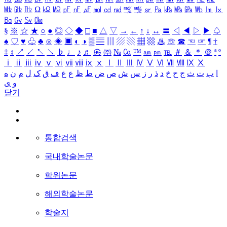
㎒
㎓
㎔
Ω
㏀
㏁
㎊
㎋
㎌
㏖
㏅
㎭
㎮
㎯
㏛
㎩
㎪
㎫
㎬
㏝
㏐
㏓
㏃
㏉
㏜
㏆
§
※
☆
★
○
●
◎
◇
◆
□
■
△
▽
→
←
↑
↓
↔
〓
◁
◀
▷
▶
♤
♠
♡
♥
♧
♣
⊙
◈
▣
◐
◑
▒
▤
▥
▨
▧
▦
▩
♨
☏
☎
☜
☞
¶
†
‡
↕
↗
↙
↖
↘
♭
♩
♪
♬
㉿
㈜
№
㏇
™
㏂
㏘
℡
＃
＆
＊
＠
ª
º
ⅰ
ⅱ
ⅲ
ⅳ
ⅴ
ⅵ
ⅶ
ⅷ
ⅸ
ⅹ
Ⅰ
Ⅱ
Ⅲ
Ⅳ
Ⅴ
Ⅵ
Ⅶ
Ⅷ
Ⅸ
Ⅹ
ا
ب
ت
ث
ج
ح
خ
د
ذ
ر
ز
س
ش
ص
ض
ط
ظ
ع
غ
ف
ق
ک
ل
م
ن
ه
و
ی
닫기
통합검색
국내학술논문
학위논문
해외학술논문
학술지