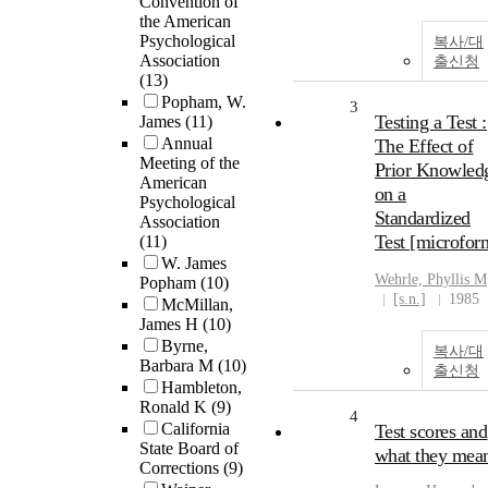
Convention of
the American
Psychological
복사/대
Association
출신청
(13)
Popham, W.
3
Testing a Test :
James
(11)
Annual
The Effect of
Meeting of the
Prior Knowled
American
on a
Psychological
Standardized
Association
Test [microfor
(11)
W. James
Wehrle, Phyllis M
Popham
(10)
[s.n.]
1985
McMillan,
James H
(10)
Byrne,
복사/대
Barbara M
(10)
출신청
Hambleton,
Ronald K
(9)
4
California
Test scores and
State Board of
what they mea
Corrections
(9)