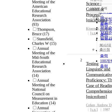
정확
Meeting of the
Science :
American
순
Content or
10개씩 출력
내림차
Educational
인기
Process?
Research
순
조회
10개씩
[microform]
Association
연도
출력
(93)
제목
Kjoernsli, Marit
Thompson,
20개씩
저자
[s.n.]
1992
Bruce
(17)
출력
발행
Stansfield,
30개씩
Charles W
(15)
관순
출력
복사/대
Annual
출신청
50개씩
Meeting of the
출력
Mid-South
2
100개
Educational
Testing
출력
Research
Linguistic and
Association
Communicativ
(14)
Proficiency: T
Annual
Meeting of the
Case of Readi
National
Comprehensio
Council on
[microform]
Measurement in
Education
(14)
Cohen, Andrew D
Annual
[s.n.]
1987