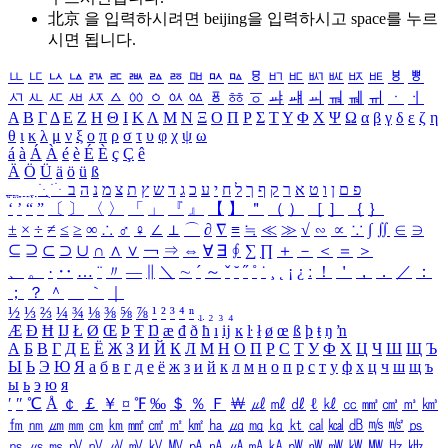
北京 을 입력하시려면
beijing
을 입력하시고 space를 누르
시면 됩니다.
ㅥ
ㅦ
ㅧ
ㅨ
ㅩ
ㅪ
ㅫ
ㅬ
ㅭ
ㅮ
ㅯ
ㅰ
ㅱ
ㅲ
ㅳ
ㅴ
ㅵ
ㅶ
ㅷ
ㅸ
ㅹ
ㅺ
ㅻ
ㅼ
ㅽ
ㅾ
ㅿ
ㆀ
ㆁ
ㆂ
ㆃ
ㆄ
ㆅ
ㆆ
ㆇ
ㆈ
ㆉ
ㆊ
ㆋ
ㆌ
ㆍ
ㆎ
Α
Β
Γ
Δ
Ε
Ζ
Η
Θ
Ι
Κ
Λ
Μ
Ν
Ξ
Ο
Π
Ρ
Σ
Τ
Υ
Φ
Χ
Ψ
Ω
α
β
γ
δ
ε
ζ
η
θ
ι
κ
λ
μ
ν
ξ
ο
π
ρ
σ
τ
υ
φ
χ
ψ
ω
á
à
Á
À
é
è
É
È
ç
Ç
ê
Ä
Ö
Ü
ä
ö
ü
ß
ְ
ֳ
ֲ
ֱ
ָ
ַ
ֵ
ֶ
ִ
ֹ
ּ
ֻ
ׂ
ׁ
ּ
ב
ה
נ
מ
צ
ת
ץ
ש
ד
ג
כ
ע
י
ח
ל
ך
ף
ק
ר
א
ט
ו
ן
ם
פ
‘
’
“
”
〔
〕
〈
〉
「
」
『
』
【
】
＂
（
）
［
］
｛
｝
±
×
÷
≠
≤
≥
∞
∴
♂
♀
∠
⊥
⌒
∂
∇
≡
≒
≪
≫
√
∽
∝
∵
∫
∬
∈
∋
⊆
⊇
⊂
⊃
∪
∩
∧
∨
￢
⇒
⇔
∀
∃
∮
∑
∏
＋
－
＜
＝
＞
、
。
·
‥
…
¨
〃
―
∥
＼
∼
´
～
ˇ
˘
˝
˚
˙
¸
˛
¡
¿
ː
！
＇
，
．
／
：
；
？
＾
＿
｀
｜
½
⅓
⅔
¼
¾
⅛
⅜
⅝
⅞
¹
²
³
⁴
ⁿ
₁
₂
₃
₄
Æ
Ð
Ħ
Ĳ
Ł
Ø
Œ
Þ
Ŧ
Ŋ
æ
đ
ð
ħ
ı
ĳ
ĸ
ŀ
ł
ø
œ
ß
þ
ŧ
ŋ
ŉ
А
Б
В
Г
Д
Е
Ё
Ж
З
И
Й
К
Л
М
Н
О
П
Р
С
Т
У
Ф
Х
Ц
Ч
Ш
Щ
Ъ
Ы
Ь
Э
Ю
Я
а
б
в
г
д
е
ё
ж
з
и
й
к
л
м
н
о
п
р
с
т
у
ф
х
ц
ч
ш
щ
ъ
ы
ь
э
ю
я
′
″
℃
Å
￠
￡
￥
¤
℉
‰
＄
％
Ｆ
￦
㎕
㎖
㎗
ℓ
㎘
㏄
㎣
㎤
㎥
㎦
㎙
㎚
㎛
㎜
㎝
㎞
㎟
㎠
㎡
㎢
㏊
㎍
㎎
㎏
㏏
㎈
㎉
㏈
㎧
㎨
㎰
㎱
㎲
㎳
㎴
㎵
㎶
㎷
㎸
㎹
㎀
㎁
㎂
㎃
㎄
㎺
㎻
㎽
㎾
㎿
㎐
㎑