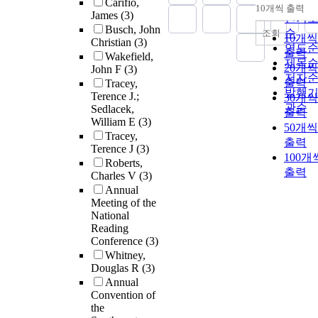
Carifio,
순
10개씩 출력
내림차
James
(3)
인기
Busch, John
순
조회
10개씩
Christian
(3)
연도
출력
Wakefield,
제목
20개씩
John F
(3)
저자
출력
Tracey,
발행
Terence J.;
30개씩
관순
Sedlacek,
출력
William E
(3)
50개씩
Tracey,
출력
Terence J
(3)
100개
Roberts,
출력
Charles V
(3)
Annual
Meeting of the
National
Reading
Conference
(3)
Whitney,
Douglas R
(3)
Annual
Convention of
the