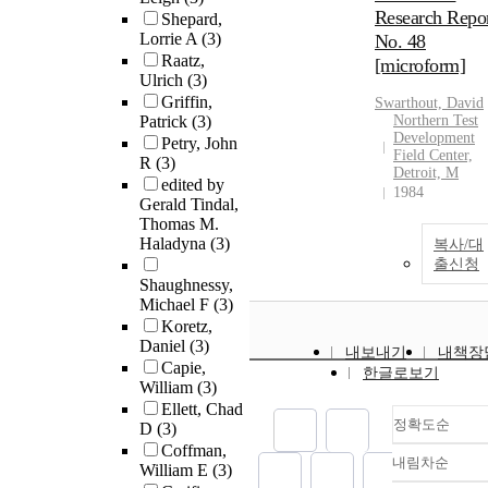
Research Repo
Shepard,
Lorrie A
(3)
No. 48
Raatz,
[microform]
Ulrich
(3)
Griffin,
Swarthout, David
Patrick
(3)
Northern Test
Development
Petry, John
Field Center,
R
(3)
Detroit, M
edited by
1984
Gerald Tindal,
Thomas M.
Haladyna
(3)
복사/대
출신청
Shaughnessy,
Michael F
(3)
Koretz,
Daniel
(3)
내보내기
내책장
Capie,
한글로보기
William
(3)
Ellett, Chad
정확도순
D
(3)
Coffman,
내림차순
William E
(3)
정확