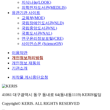
지식나눔(LOOK)
의학전자도서관(MEDLIS)
유관기관 사이트
교육부(MOE)
국립장애인도서관(NLD)
국립중앙도서관(NL)
국회도서관(NAL)
연구윤리정보포털(CRE)
사이언스온 (ScienceON)
이용약관
개인정보처리방침
개인정보 재동의
기관소개
저작물 게시중단요청
41061 대구광역시 동구 동내로 64(동내동1119) KERIS빌딩
Copyright© KERIS. ALL RIGHTS RESERVED