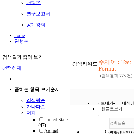
단행본
연구보고서
공개강의
home
단행본
검색결과 좁혀 보기
주제어 : Test
검색키워드
Format
선택해제
(검색결과
776
건)
좁혀본 항목 보기순서
검색량순
내보내기
내책
가나다순
한글로보기
저자
1
United States
정확도순
(47)
Annual
Comparison o
내림차순