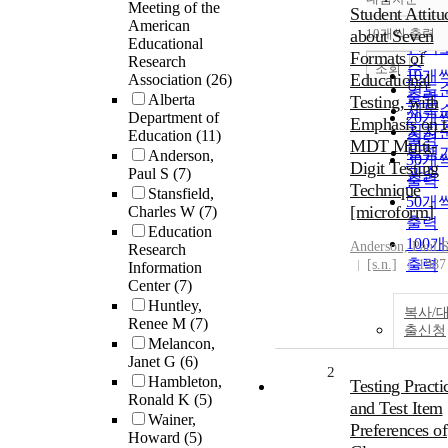
정확
Meeting of the
Student Attitu
American
순
about Seven
10개씩 출력
내림
Educational
인기
Formats of
Research
순
조회
10개
Educational
Association
(26)
연도
출력
Alberta
Testing, with
제목
Department of
20개
Emphasis on t
저자
Education
(11)
출력
MDT Multi-
발행
Anderson,
30개
Digit Testing
Paul S
(7)
관순
출력
Technique
Stansfield,
50개
[microform]
Charles W
(7)
출력
Education
100
Anderson, Paul 
Research
출력
[s.n.]
1987
Information
Center
(7)
Huntley,
복사/
Renee M
(7)
출신청
Melancon,
Janet G
(6)
2
Hambleton,
Testing Practi
Ronald K
(5)
and Test Item
Wainer,
Preferences of
Howard
(5)