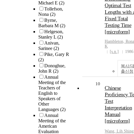
Michael E
(2)
Optimal Test
Tollefson,
Lengths with 
Nona
(2)
Fixed Total
Byrne,
Testing Time
Barbara M
(2)
[microform]
Helgeson,
Stanley L
(2)
Hambleton, Rona
Anivan,
K
Sarinee
(2)
[s.n.]
1986
Pike, Gary R
(2)
Donoghue,
복사/
John R
(2)
출신청
Annual
Meeting of the
10
Chinese
Teachers of
English to
Proficiency Te
Speakers of
Test
Other
Interpretation
Languages
(2)
Manual
Annual
[microform]
Meeting of the
American
Evaluation
Wang, Lih Shing