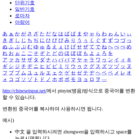
단위기호
일반기호
로마자
아랍어
あ
ぁ
か
が
さ
ざ
た
だ
な
は
ば
ぱ
ま
や
ゃ
ら
わ
ゎ
ん
い
ぃ
き
ぎ
し
じ
ち
ぢ
に
ひ
び
ぴ
み
り
う
ぅ
く
ぐ
す
ず
つ
づ
っ
ぬ
ふ
ぶ
ぷ
む
ゆ
ゅ
る
え
ぇ
け
げ
せ
ぜ
て
で
ね
へ
べ
ぺ
め
れ
お
ぉ
こ
ご
そ
ぞ
と
ど
の
ほ
ぼ
ぽ
も
よ
ょ
ろ
を
ア
ァ
カ
サ
ザ
タ
ダ
ナ
ハ
バ
パ
マ
ヤ
ャ
ラ
ワ
ヮ
ン
イ
ィ
キ
ギ
シ
ジ
チ
ヂ
ニ
ヒ
ビ
ピ
ミ
リ
ウ
ゥ
ク
グ
ス
ズ
ツ
ヅ
ッ
ヌ
フ
ブ
プ
ム
ユ
ュ
ル
エ
ェ
ケ
ゲ
セ
ゼ
テ
デ
ヘ
ベ
ペ
メ
レ
オ
ォ
コ
ゴ
ソ
ゾ
ト
ド
ノ
ホ
ボ
ポ
モ
ヨ
ョ
ロ
ヲ
―
http://chineseinput.net/
에서 pinyin(병음)방식으로 중국어를 변환
할 수 있습니다.
변환된 중국어를 복사하여 사용하시면 됩니다.
예시)
中文 을 입력하시려면
zhongwen
을 입력하시고 space를
누르시면됩니다.