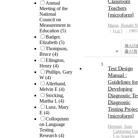
Classroom
Annual
Teachers
Meeting of the
National
[microform]
Council on
Measurement in
Marso, Ronald N
Education
(5)
[s.n.]
1985
Badger,
Elizabeth
(5)
복사/
Thompson,
출신청
Bruce
(4)
Ellington,
3
Henry
(4)
Test Design
Phillips, Gary
Manual :
W
(4)
Guidelines for
Allerhand,
Developing
Melvin E
(4)
Diagnostic Tes
Stocking,
Martha L
(4)
Diagnostic
Lunz, Mary
Testing Projec
E
(4)
[microform]
Colloquium
on Language
Herman, Joan
Testing
California Uni
Research
(4)
Los Angeles.