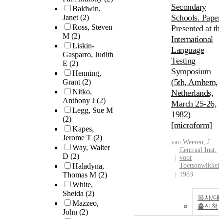
Secondary
Baldwin,
Schools. Pape
Janet
(2)
Ross, Steven
Presented at t
M
(2)
International
Liskin-
Language
Gasparro, Judith
Testing
E
(2)
Symposium
Henning,
(5th, Arnhem,
Grant
(2)
Nitko,
Netherlands,
Anthony J
(2)
March 25-26,
Legg, Sue M
1982)
(2)
[microform]
Kapes,
Jerome T
(2)
van Weeren, J
Way, Walter
Centraal Inst.
D
(2)
voor
Haladyna,
Toetsonwikke
Thomas M
(2)
1983
White,
Sheida
(2)
복사/
Mazzeo,
출신청
John
(2)