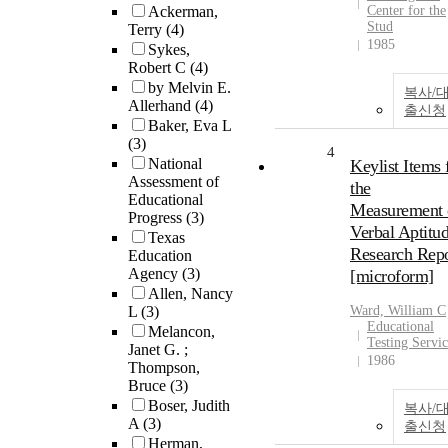
Ackerman,
Center for the
Stud
Terry
(4)
1985
Sykes,
Robert C
(4)
by Melvin E.
복사/
Allerhand
(4)
출신청
Baker, Eva L
(3)
4
National
Keylist Items 
Assessment of
the
Educational
Measurement 
Progress
(3)
Verbal Aptitud
Texas
Research Repo
Education
Agency
(3)
[microform]
Allen, Nancy
L
(3)
Ward, William C
Educational
Melancon,
Testing Servi
Janet G. ;
1986
Thompson,
Bruce
(3)
Boser, Judith
복사/
A
(3)
출신청
Herman,