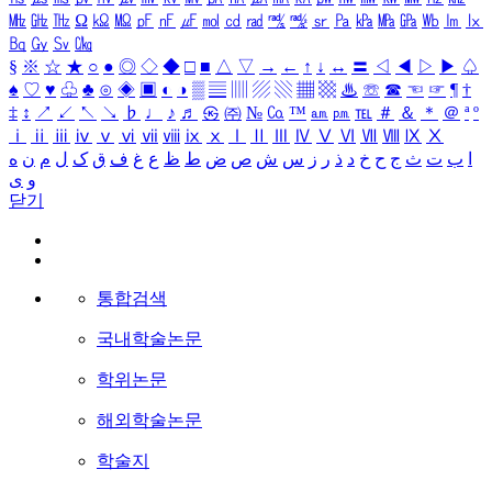
㎒
㎓
㎔
Ω
㏀
㏁
㎊
㎋
㎌
㏖
㏅
㎭
㎮
㎯
㏛
㎩
㎪
㎫
㎬
㏝
㏐
㏓
㏃
㏉
㏜
㏆
§
※
☆
★
○
●
◎
◇
◆
□
■
△
▽
→
←
↑
↓
↔
〓
◁
◀
▷
▶
♤
♠
♡
♥
♧
♣
⊙
◈
▣
◐
◑
▒
▤
▥
▨
▧
▦
▩
♨
☏
☎
☜
☞
¶
†
‡
↕
↗
↙
↖
↘
♭
♩
♪
♬
㉿
㈜
№
㏇
™
㏂
㏘
℡
＃
＆
＊
＠
ª
º
ⅰ
ⅱ
ⅲ
ⅳ
ⅴ
ⅵ
ⅶ
ⅷ
ⅸ
ⅹ
Ⅰ
Ⅱ
Ⅲ
Ⅳ
Ⅴ
Ⅵ
Ⅶ
Ⅷ
Ⅸ
Ⅹ
ا
ب
ت
ث
ج
ح
خ
د
ذ
ر
ز
س
ش
ص
ض
ط
ظ
ع
غ
ف
ق
ک
ل
م
ن
ه
و
ی
닫기
통합검색
국내학술논문
학위논문
해외학술논문
학술지