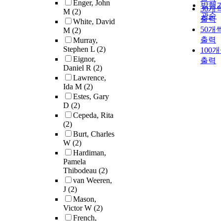
Enger, John
발행
30개
M
(2)
관순
출력
White, David
50개
M
(2)
출력
Murray,
Stephen L
(2)
100
Eignor,
출력
Daniel R
(2)
Lawrence,
Ida M
(2)
Estes, Gary
D
(2)
Cepeda, Rita
(2)
Burt, Charles
W
(2)
Hardiman,
Pamela
Thibodeau
(2)
van Weeren,
J
(2)
Mason,
Victor W
(2)
French,