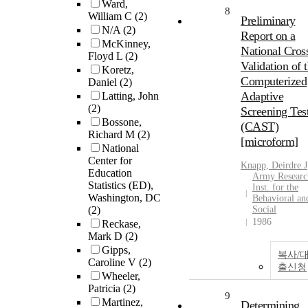
Ward,
8
William C
(2)
Preliminary
N/A
(2)
Report on a
McKinney,
National Cros
Floyd L
(2)
Validation of 
Koretz,
Computerized
Daniel
(2)
Adaptive
Latting, John
(2)
Screening Tes
Bossone,
(CAST)
Richard M
(2)
[microform]
National
Center for
Knapp, Deirdre J
Education
Army Researc
Statistics (ED),
Inst. for the
Washington, DC
Behavioral an
(2)
Social
1986
Reckase,
Mark D
(2)
Gipps,
복사/
Caroline V
(2)
출신청
Wheeler,
Patricia
(2)
9
Martinez,
Determining