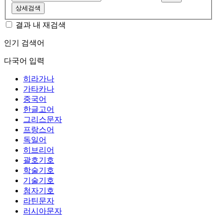
상세검색
결과 내 재검색
인기 검색어
다국어 입력
히라가나
가타카나
중국어
한글고어
그리스문자
프랑스어
독일어
히브리어
괄호기호
학술기호
기술기호
첨자기호
라틴문자
러시아문자