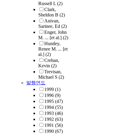
Russell L
(2)
Clark,
Sheldon B
(2)
Anivan,
Sarinee, Ed
(2)
Enger, John
M. ... [et al.]
(2)
Huntley,
Renee M. ... [et
al.]
(2)
Crehan,
Kevin
(2)
Trevisan,
Michael S
(2)
발행연도
1999
(1)
1996
(9)
1995
(47)
1994
(55)
1993
(46)
1992
(63)
1991
(56)
1990
(67)