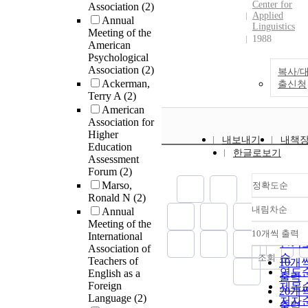
Center for
Association
(2)
Applied
Annual
Linguistics
Meeting of the
1988
American
Psychological
Association
(2)
복사/
Ackerman,
출신청
Terry A
(2)
American
Association for
Higher
내보내기
내책
Education
한글로보기
Assessment
Forum
(2)
Marso,
정확도순
Ronald N
(2)
내림차순
Annual
정확
Meeting of the
순
10개씩 출력
International
내림
인기
Association of
순
조회
Teachers of
10개
연도
English as a
출력
Foreign
제목
20개
Language
(2)
저자
출력