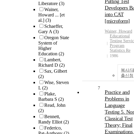
Putting Test
Liberatore
(3)
Developers B
Wainer,
into CAT
Howard ... [et
al.]
(3)
[microform]
Schaeffer,
Gary A
(3)
Wainer, Howard
Educational
Oregon State
Testing Servic
System of
Program
Higher
Statistics Re
Education
(2)
1986
Lambert,
Richard D
(2)
복사/
Sax, Gilbert
출신청
(2)
Wise, Steven
L
(2)
7
Practice and
Plake,
Problems in
Barbara S
(2)
Language
Read, John
(2)
Testing 5. No
Bennett,
Classical Test
Randy Elliot
(2)
Theory; Final
Federico,
Examinations 
Pat-Anthony
(2)