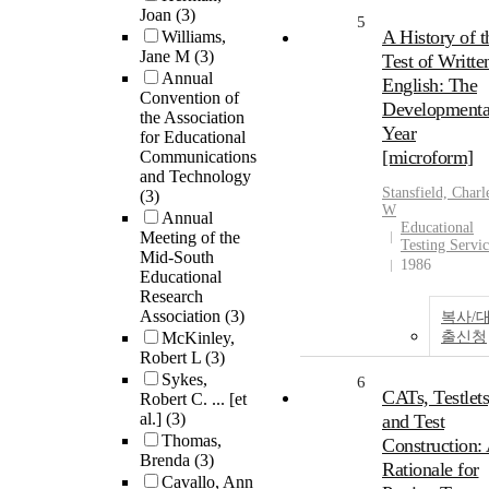
Joan
(3)
5
A History of t
Williams,
Jane M
(3)
Test of Writte
Annual
English: The
Convention of
Developmenta
the Association
Year
for Educational
[microform]
Communications
and Technology
Stansfield, Charl
(3)
W
Annual
Educational
Meeting of the
Testing Servi
Mid-South
1986
Educational
Research
Association
(3)
복사/
McKinley,
출신청
Robert L
(3)
Sykes,
6
CATs, Testlets
Robert C. ... [et
al.]
(3)
and Test
Thomas,
Construction:
Brenda
(3)
Rationale for
Cavallo, Ann