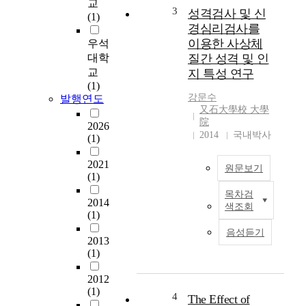
교
v
3
고
성격검사 및 신
(1)
e
자
경심리검사를
C
이용한 사상체
우석
T
l
대학
질간 성격 및 인
h
o
교
지 특성 연구
i
n
(1)
s
i
강문수
발행연도
s
n
又石大學校 大學
t
g
院
2026
u
의
2014
국내박사
(1)
d
기
y
질
2021
원문보기
w
및
(1)
a
성
목차검
초
s
2014
격
색조회
록
a
(1)
검
i
사
음성듣기
2013
m
(
(1)
성
e
T
격
d
C
2012
검
t
I
(1)
사
o
4
The Effect of
)