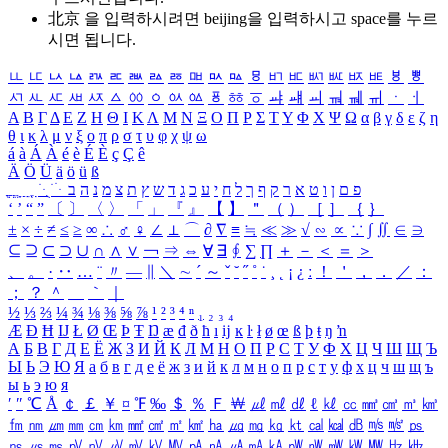
北京 을 입력하시려면
beijing
을 입력하시고 space를 누르
시면 됩니다.
ㅥ
ㅦ
ㅧ
ㅨ
ㅩ
ㅪ
ㅫ
ㅬ
ㅭ
ㅮ
ㅯ
ㅰ
ㅱ
ㅲ
ㅳ
ㅴ
ㅵ
ㅶ
ㅷ
ㅸ
ㅹ
ㅺ
ㅻ
ㅼ
ㅽ
ㅾ
ㅿ
ㆀ
ㆁ
ㆂ
ㆃ
ㆄ
ㆅ
ㆆ
ㆇ
ㆈ
ㆉ
ㆊ
ㆋ
ㆌ
ㆍ
ㆎ
Α
Β
Γ
Δ
Ε
Ζ
Η
Θ
Ι
Κ
Λ
Μ
Ν
Ξ
Ο
Π
Ρ
Σ
Τ
Υ
Φ
Χ
Ψ
Ω
α
β
γ
δ
ε
ζ
η
θ
ι
κ
λ
μ
ν
ξ
ο
π
ρ
σ
τ
υ
φ
χ
ψ
ω
á
à
Á
À
é
è
É
È
ç
Ç
ê
Ä
Ö
Ü
ä
ö
ü
ß
ְ
ֳ
ֲ
ֱ
ָ
ַ
ֵ
ֶ
ִ
ֹ
ּ
ֻ
ׂ
ׁ
ּ
ב
ה
נ
מ
צ
ת
ץ
ש
ד
ג
כ
ע
י
ח
ל
ך
ף
ק
ר
א
ט
ו
ן
ם
פ
‘
’
“
”
〔
〕
〈
〉
「
」
『
』
【
】
＂
（
）
［
］
｛
｝
±
×
÷
≠
≤
≥
∞
∴
♂
♀
∠
⊥
⌒
∂
∇
≡
≒
≪
≫
√
∽
∝
∵
∫
∬
∈
∋
⊆
⊇
⊂
⊃
∪
∩
∧
∨
￢
⇒
⇔
∀
∃
∮
∑
∏
＋
－
＜
＝
＞
、
。
·
‥
…
¨
〃
―
∥
＼
∼
´
～
ˇ
˘
˝
˚
˙
¸
˛
¡
¿
ː
！
＇
，
．
／
：
；
？
＾
＿
｀
｜
½
⅓
⅔
¼
¾
⅛
⅜
⅝
⅞
¹
²
³
⁴
ⁿ
₁
₂
₃
₄
Æ
Ð
Ħ
Ĳ
Ł
Ø
Œ
Þ
Ŧ
Ŋ
æ
đ
ð
ħ
ı
ĳ
ĸ
ŀ
ł
ø
œ
ß
þ
ŧ
ŋ
ŉ
А
Б
В
Г
Д
Е
Ё
Ж
З
И
Й
К
Л
М
Н
О
П
Р
С
Т
У
Ф
Х
Ц
Ч
Ш
Щ
Ъ
Ы
Ь
Э
Ю
Я
а
б
в
г
д
е
ё
ж
з
и
й
к
л
м
н
о
п
р
с
т
у
ф
х
ц
ч
ш
щ
ъ
ы
ь
э
ю
я
′
″
℃
Å
￠
￡
￥
¤
℉
‰
＄
％
Ｆ
￦
㎕
㎖
㎗
ℓ
㎘
㏄
㎣
㎤
㎥
㎦
㎙
㎚
㎛
㎜
㎝
㎞
㎟
㎠
㎡
㎢
㏊
㎍
㎎
㎏
㏏
㎈
㎉
㏈
㎧
㎨
㎰
㎱
㎲
㎳
㎴
㎵
㎶
㎷
㎸
㎹
㎀
㎁
㎂
㎃
㎄
㎺
㎻
㎽
㎾
㎿
㎐
㎑