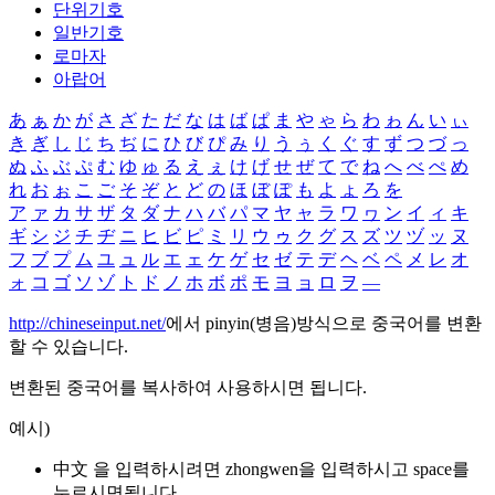
단위기호
일반기호
로마자
아랍어
あ
ぁ
か
が
さ
ざ
た
だ
な
は
ば
ぱ
ま
や
ゃ
ら
わ
ゎ
ん
い
ぃ
き
ぎ
し
じ
ち
ぢ
に
ひ
び
ぴ
み
り
う
ぅ
く
ぐ
す
ず
つ
づ
っ
ぬ
ふ
ぶ
ぷ
む
ゆ
ゅ
る
え
ぇ
け
げ
せ
ぜ
て
で
ね
へ
べ
ぺ
め
れ
お
ぉ
こ
ご
そ
ぞ
と
ど
の
ほ
ぼ
ぽ
も
よ
ょ
ろ
を
ア
ァ
カ
サ
ザ
タ
ダ
ナ
ハ
バ
パ
マ
ヤ
ャ
ラ
ワ
ヮ
ン
イ
ィ
キ
ギ
シ
ジ
チ
ヂ
ニ
ヒ
ビ
ピ
ミ
リ
ウ
ゥ
ク
グ
ス
ズ
ツ
ヅ
ッ
ヌ
フ
ブ
プ
ム
ユ
ュ
ル
エ
ェ
ケ
ゲ
セ
ゼ
テ
デ
ヘ
ベ
ペ
メ
レ
オ
ォ
コ
ゴ
ソ
ゾ
ト
ド
ノ
ホ
ボ
ポ
モ
ヨ
ョ
ロ
ヲ
―
http://chineseinput.net/
에서 pinyin(병음)방식으로 중국어를 변환
할 수 있습니다.
변환된 중국어를 복사하여 사용하시면 됩니다.
예시)
中文 을 입력하시려면
zhongwen
을 입력하시고 space를
누르시면됩니다.