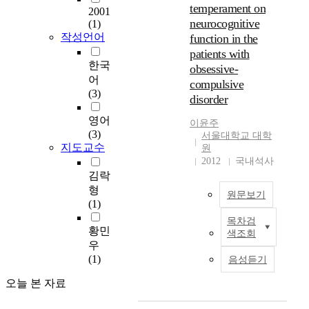
및
a
를
temperament on
2001
신
n
활
neurocognitive
(1)
경
a
용
작성언어
function in the
심
l
하
patients with
리
y
여
한국
obsessive-
검
s
한
어
compulsive
사
e
국
(3)
disorder
를
t
의
이
h
시
영어
이윤주
용
e
험
(3)
서울대학교 대학
한
t
중
지도교수
원
r
심
2012
국내석사
사
a
영
김락
상
i
어
형
체
원문보기
t
교
(1)
질
s
육
목차검
간
o
B
맥
황민
색조회
성
f
a
락
우
격
e
c
에
(1)
음성듣기
및
a
k
서
인
c
g
성
오늘 본 자료
지
h
r
격
특
S
o
특