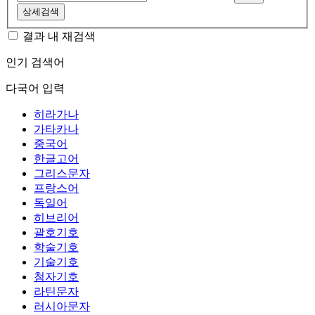
상세검색
결과 내 재검색
인기 검색어
다국어 입력
히라가나
가타카나
중국어
한글고어
그리스문자
프랑스어
독일어
히브리어
괄호기호
학술기호
기술기호
첨자기호
라틴문자
러시아문자