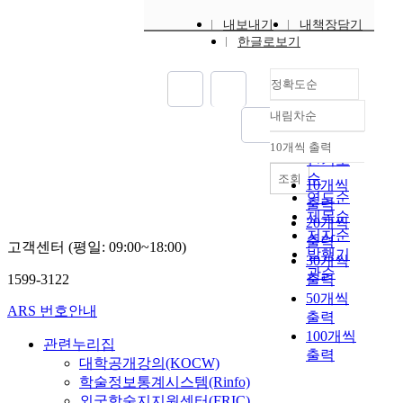
i
,
u
a
v
정
a
내보내기
내책장담기
목
s
e
서
l
한글로보기
적
E
f
,
a
:
x
u
자
f
정확도순
이
t
n
율
f
연
e
c
성
e
내림차순
정확도
구
r
t
이
c
순
의
i
i
10개씩 출력
결
t
내림차순
인기도
목
o
o
합
o
순
적
조회
r
n
된
n
10개씩
은
연도순
o
a
복
e
출력
성
제목순
r
n
합
’
20개씩
격
I
저자순
d
적
s
출력
고객센터 (평일: 09:00~18:00)
검
n
발행기
d
심
a
30개씩
사
t
i
관순
리
t
1599-3122
출력
및
e
s
과
t
50개씩
신
r
t
정
i
ARS 번호안내
출력
경
i
i
이
t
100개씩
심
o
관련누리집
n
며
u
출력
리
r
c
대학공개강의(KOCW)
,
d
검
,
t
학술정보통계시스템(Rinfo)
특
e
사
C
t
히
t
외국학술지지원센터(FRIC)