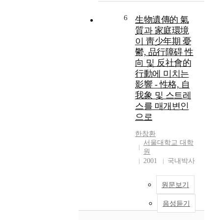
韓
i
r
.
a
醫
g
e
언
l
6
生物遺傳的 氣
學
i
v
어
i
質과 家庭環境
專
n
e
학
t
이 靑少年期 憂
攻
a
a
습
y
鬱, 品行障碍 性
(
l
l
은
t
向 및 反社會的
韓
s
e
단
r
方
行動에 미치는
y
d
순
a
神
m
影響 - 性格, 自
i
한
i
經
p
m
我象 및 스트레
인
t
精
t
p
지
s
스를 매개변인
神
o
a
적
o
으로
科
m
i
기
f
)
c
r
술
a
한창환
l
e
서울대학교 대학
습
n
指
a
원
d
득
i
導
2001
국내박사
s
c
이
n
敎
s
o
아
d
授
i
g
니
i
원문보기
金
f
n
라
v
洛
i
i
동
i
음성듣기
烴
e
t
기
d
d