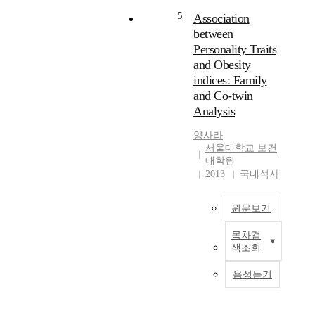
성
a
u
성
5
Association
연
s
n
과
between
구
a
d
영
Personality Traits
n
:
어
and Obesity
g
C
능
indices: Family
姜
c
o
숙
and Co-twin
文
o
n
도
琇
Analysis
n
v
간
s
e
의
양사라
又
t
r
관
서울대학교 보건
石
i
g
계
대학원
大
t
i
를
2013
국내석사
學
u
n
실
校
t
g
증
大
i
원문보기
e
적
學
o
v
으
院
목차검
n
i
로
P
색조회
a
d
분
e
韓
n
e
석
r
음성듣기
醫
d
n
하
s
學
O
c
였
o
科
r
e
다
n