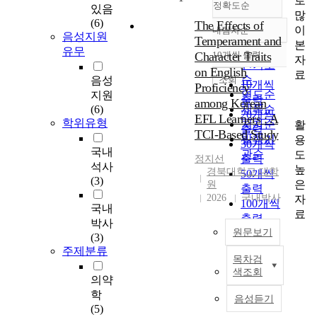
로
정확도순
있음
많
(6)
The Effects of
이
내림차순
정확도
음성지원
Temperament and
본
순
유무
Character Traits
10개씩 출력
자
내림차순
인기도
on English
료
순
조회
음성
10개씩
Proficiency
연도순
지원
출력
among Korean
(6)
제목순
20개씩
EFL Learners : A
학위유형
저자순
활
출력
TCI-Based Study
발행기
용
30개씩
국내
관순
도
출력
정지선
석사
높
경북대학교 대학
50개씩
(3)
은
원
출력
2026
국내박사
자
100개씩
국내
료
출력
박사
원문보기
(3)
주제분류
목차검
본
색조회
연
의약
구
학
음성듣기
는
(5)