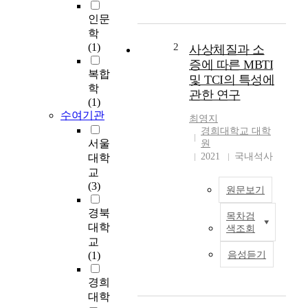
성
격
인문
심
학
리
(1)
2
사상체질과 소
학
증에 따른 MBTI
적
복합
및 TCI의 특성에
관
학
관한 연구
점
(1)
에
수여기관
최영지
서
경희대학교 대학
영
서울
원
어
2021
국내석사
대학
학
교
습
(3)
원문보기
자
의
경북
목차검
O
개
대학
색조회
b
인
교
j
차
(1)
음성듣기
e
를
c
설
경희
t
명
대학
i
하