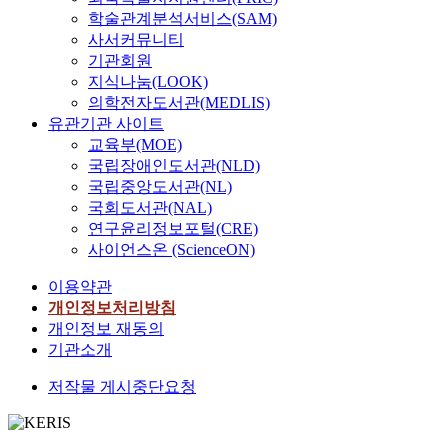
를
o
e
고
o
학술관계분석서비스(SAM)
이
l
m
위
w
사서커뮤니티
용
d
p
험
a
기관회원
하
o
e
시
r
지식나눔(LOOK)
여
r
r
험
d
의학전자도서관(MEDLIS)
사
H
a
환
s
유관기관 사이트
상
e
m
경
l
교육부(MOE)
체
a
e
에
i
국립장애인도서관(NLD)
질
t
n
서
f
국립중앙도서관(NL)
의
,
t
는
e
국회도서관(NAL)
특
o
p
학
a
연구윤리정보포털(CRE)
성
r
a
습
n
사이언스온 (ScienceON)
을
F
t
자
d
연
a
t
의
o
이용약관
구
v
e
성
n
개인정보처리방침
하
o
r
격
e
개인정보 재동의
는
r
n
적
’
기관소개
것
a
i
성
s
이
b
n
향
l
저작물 게시중단요청
다
l
o
이
i
.
e
b
학
f
o
s
습
e