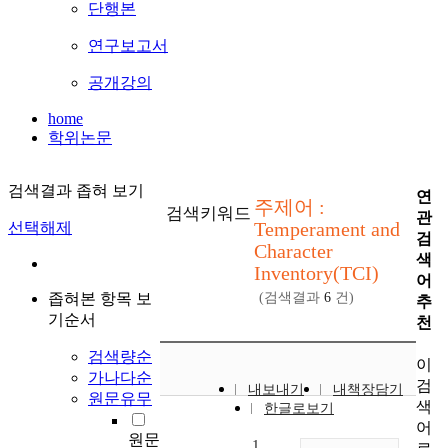
단행본
연구보고서
공개강의
home
학위논문
검색결과 좁혀 보기
연
주제어 :
검색키워드
관
Temperament and
선택해제
검
Character
색
Inventory(TCI)
어
좁혀본 항목 보
(검색결과
6
건)
추
기순서
천
검색량순
이
가나다순
검
내보내기
내책장담기
원문유무
색
한글로보기
어
원문
1