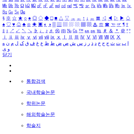
㎒
㎓
㎔
Ω
㏀
㏁
㎊
㎋
㎌
㏖
㏅
㎭
㎮
㎯
㏛
㎩
㎪
㎫
㎬
㏝
㏐
㏓
㏃
㏉
㏜
㏆
§
※
☆
★
○
●
◎
◇
◆
□
■
△
▽
→
←
↑
↓
↔
〓
◁
◀
▷
▶
♤
♠
♡
♥
♧
♣
⊙
◈
▣
◐
◑
▒
▤
▥
▨
▧
▦
▩
♨
☏
☎
☜
☞
¶
†
‡
↕
↗
↙
↖
↘
♭
♩
♪
♬
㉿
㈜
№
㏇
™
㏂
㏘
℡
＃
＆
＊
＠
ª
º
ⅰ
ⅱ
ⅲ
ⅳ
ⅴ
ⅵ
ⅶ
ⅷ
ⅸ
ⅹ
Ⅰ
Ⅱ
Ⅲ
Ⅳ
Ⅴ
Ⅵ
Ⅶ
Ⅷ
Ⅸ
Ⅹ
ا
ب
ت
ث
ج
ح
خ
د
ذ
ر
ز
س
ش
ص
ض
ط
ظ
ع
غ
ف
ق
ک
ل
م
ن
ه
و
ی
닫기
통합검색
국내학술논문
학위논문
해외학술논문
학술지