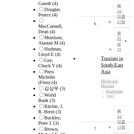
Gareth
(4)
복
Douglas
사/
Pearce
(4)
대출
신청
6
MacCannell,
Dean
(4)
목
Morrison,
차
Alastair M
(4)
보
Hudman,
기
Lloyd E
(4)
Tourism in
Gee,
South-East
Chuck Y
(4)
Asia
Pneu
Michelin
Hitchcock,
(Firm)
(4)
Michael
김상무
(3)
Routledge
World
1993
Bank
(3)
Ritchie, J.
복
R. Brent
(3)
사/
Buckley,
대출
Peter J.
(3)
신청
Brown,
7