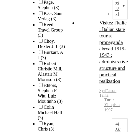
Page,
차
Stephen
(3)
보
K.G. Saur
기
Verlag
(3)
Visitez l'Italie
Reed
: Italian state
Travel Group
(3)
tourist
Choy,
propaganda
Dexter J. L
(3)
abroad 1919-
Burkart, A.
1943 :
J
(3)
administrative
Robert
structure and
Christie Mill,
Alastair M.
practical
Morrison
(3)
realization
editors,
Stephen F.
Syrj¨amaa,
Taina
Witt, Luiz
Turun
Moutinho
(3)
Yliopisto
Colin
1997
Michael Hall
(3)
Ryan,
복
Chris
(3)
사/