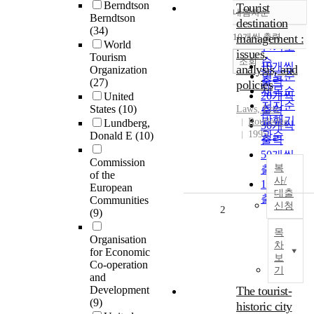
Berndtson
Tourist
내림차순
정확도
Berndtson
destination
(34)
순
10개씩 출력
management :
내림차순
World
인기도
issues,
Tourism
순
조회
10개씩
analysis, and
Organization
연도순
출력
(27)
policies
제목순
20개씩
United
저자순
States
(10)
Laws, Eric
출력
발행기
Routledge
Lundberg,
30개씩
1995
관순
Donald E
(10)
출력
50개씩
Commission
복
출력
of the
사/
100개씩
European
대출
출력
Communities
신청
2
(9)
목
Organisation
차
for Economic
보
Co-operation
기
and
Development
The tourist-
(9)
historic city