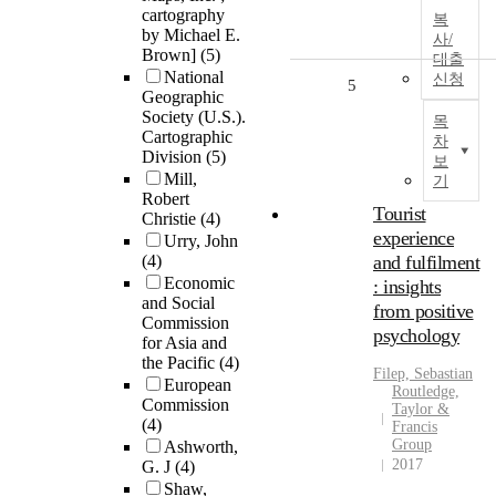
cartography
복
by Michael E.
사/
Brown]
(5)
대출
National
신청
5
Geographic
Society (U.S.).
목
Cartographic
차
Division
(5)
보
Mill,
기
Robert
Tourist
Christie
(4)
experience
Urry, John
(4)
and fulfilment
Economic
: insights
and Social
from positive
Commission
psychology
for Asia and
the Pacific
(4)
Filep, Sebastian
European
Routledge,
Commission
Taylor &
(4)
Francis
Group
Ashworth,
2017
G. J
(4)
Shaw,