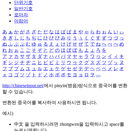
단위기호
일반기호
로마자
아랍어
あ
ぁ
か
が
さ
ざ
た
だ
な
は
ば
ぱ
ま
や
ゃ
ら
わ
ゎ
ん
い
ぃ
き
ぎ
し
じ
ち
ぢ
に
ひ
び
ぴ
み
り
う
ぅ
く
ぐ
す
ず
つ
づ
っ
ぬ
ふ
ぶ
ぷ
む
ゆ
ゅ
る
え
ぇ
け
げ
せ
ぜ
て
で
ね
へ
べ
ぺ
め
れ
お
ぉ
こ
ご
そ
ぞ
と
ど
の
ほ
ぼ
ぽ
も
よ
ょ
ろ
を
ア
ァ
カ
サ
ザ
タ
ダ
ナ
ハ
バ
パ
マ
ヤ
ャ
ラ
ワ
ヮ
ン
イ
ィ
キ
ギ
シ
ジ
チ
ヂ
ニ
ヒ
ビ
ピ
ミ
リ
ウ
ゥ
ク
グ
ス
ズ
ツ
ヅ
ッ
ヌ
フ
ブ
プ
ム
ユ
ュ
ル
エ
ェ
ケ
ゲ
セ
ゼ
テ
デ
ヘ
ベ
ペ
メ
レ
オ
ォ
コ
ゴ
ソ
ゾ
ト
ド
ノ
ホ
ボ
ポ
モ
ヨ
ョ
ロ
ヲ
―
http://chineseinput.net/
에서 pinyin(병음)방식으로 중국어를 변환
할 수 있습니다.
변환된 중국어를 복사하여 사용하시면 됩니다.
예시)
中文 을 입력하시려면
zhongwen
을 입력하시고 space를
누르시면됩니다.