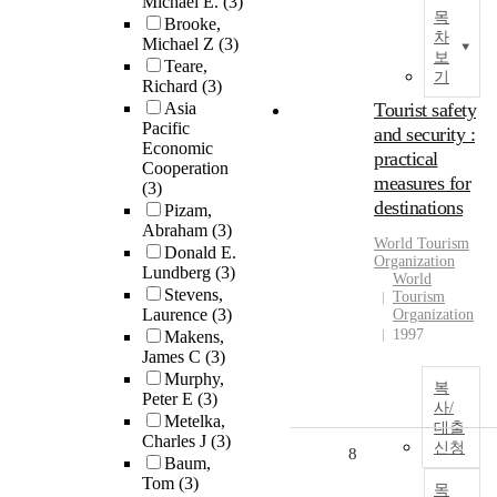
Michael E.
(3)
목
Brooke,
차
Michael Z
(3)
보
Teare,
기
Richard
(3)
Asia
Tourist safety
Pacific
and security :
Economic
practical
Cooperation
measures for
(3)
destinations
Pizam,
Abraham
(3)
World Tourism
Donald E.
Organization
Lundberg
(3)
World
Stevens,
Tourism
Laurence
(3)
Organization
1997
Makens,
James C
(3)
Murphy,
복
Peter E
(3)
사/
Metelka,
대출
Charles J
(3)
신청
8
Baum,
Tom
(3)
목