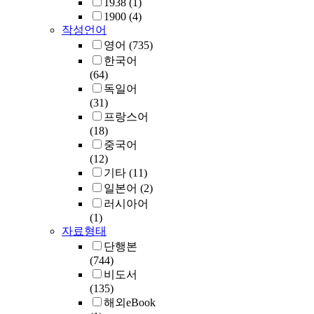
1938
(1)
1900
(4)
작성언어
영어
(735)
한국어
(64)
독일어
(31)
프랑스어
(18)
중국어
(12)
기타
(11)
일본어
(2)
러시아어
(1)
자료형태
단행본
(744)
비도서
(135)
해외eBook