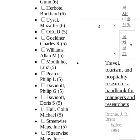
Gunn
(6)
Herbote,
복
Burkhard
(6)
사/
대출
Uysal,
신청
Muzaffer
(6)
4
OECD
(5)
목
Goeldner,
차
Charles R
(5)
보
Williams,
기
Allan M
(5)
Moutinho,
Travel,
Luiz
(5)
tourism, and
Pearce,
hospitality
Philip L
(5)
research : a
Davidoff,
handbook for
Philip G
(5)
managers and
Davidoff,
Doris S
(5)
researchers
Hall, Colin
Ritchie, J. R.
Michael
(5)
Brent
Streetwise
Wiley
Maps, Inc
(5)
1994
[Streetwise
Maps, Inc. ;