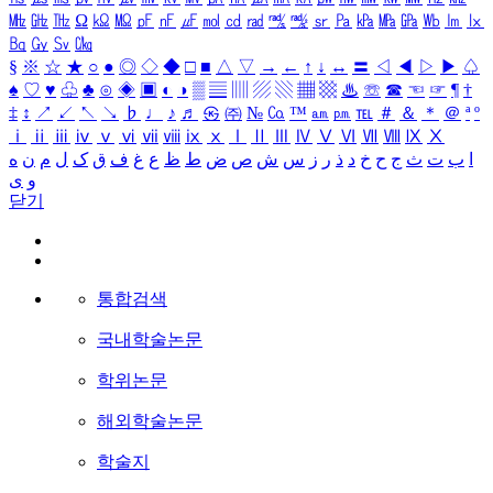
㎒
㎓
㎔
Ω
㏀
㏁
㎊
㎋
㎌
㏖
㏅
㎭
㎮
㎯
㏛
㎩
㎪
㎫
㎬
㏝
㏐
㏓
㏃
㏉
㏜
㏆
§
※
☆
★
○
●
◎
◇
◆
□
■
△
▽
→
←
↑
↓
↔
〓
◁
◀
▷
▶
♤
♠
♡
♥
♧
♣
⊙
◈
▣
◐
◑
▒
▤
▥
▨
▧
▦
▩
♨
☏
☎
☜
☞
¶
†
‡
↕
↗
↙
↖
↘
♭
♩
♪
♬
㉿
㈜
№
㏇
™
㏂
㏘
℡
＃
＆
＊
＠
ª
º
ⅰ
ⅱ
ⅲ
ⅳ
ⅴ
ⅵ
ⅶ
ⅷ
ⅸ
ⅹ
Ⅰ
Ⅱ
Ⅲ
Ⅳ
Ⅴ
Ⅵ
Ⅶ
Ⅷ
Ⅸ
Ⅹ
ا
ب
ت
ث
ج
ح
خ
د
ذ
ر
ز
س
ش
ص
ض
ط
ظ
ع
غ
ف
ق
ک
ل
م
ن
ه
و
ی
닫기
통합검색
국내학술논문
학위논문
해외학술논문
학술지