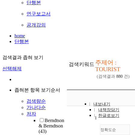
단행본
연구보고서
공개강의
home
단행본
검색결과 좁혀 보기
주제어 :
검색키워드
TOURIST
선택해제
(검색결과
880
건)
좁혀본 항목 보기순서
검색량순
내보내기
가나다순
내책장담기
저자
한글로보기
1
Berndtson
& Berndtson
정확도순
(43)