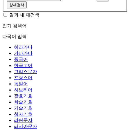
상세검색
결과 내 재검색
인기 검색어
다국어 입력
히라가나
가타카나
중국어
한글고어
그리스문자
프랑스어
독일어
히브리어
괄호기호
학술기호
기술기호
첨자기호
라틴문자
러시아문자