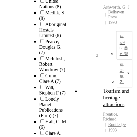
United
Nations
(8)
Ashworth, G. J
Belhaven
Medlik, S
Press
(8)
1990
Aboriginal
Hostels
Limited
(8)
복
Pearce,
사/
Douglas G.
대출
(7)
신청
3
McIntosh,
Robert
목
Woodrow
(7)
차
Gunn,
보
Clare A
(7)
기
Witt,
Tourism and
Stephen F
(7)
heritage
Lonely
attractions
Planet
Publications
Prentice,
(Firm)
(7)
Richard
Hall, C. M
Routledge
(6)
1993
Clare A.