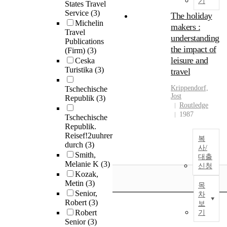
기
States Travel
Service
(3)
The holiday
Michelin
makers :
Travel
understanding
Publications
the impact of
(Firm)
(3)
leisure and
Ceska
Turistika
(3)
travel
Krippendorf,
Tschechische
Jost
Republik
(3)
Routledge
1987
Tschechische
Republik.
Reisef!2uuhrer
복
durch
(3)
사/
Smith,
대출
Melanie K
(3)
신청
Kozak,
Metin
(3)
목
Senior,
차
Robert
(3)
보
Robert
기
Senior
(3)