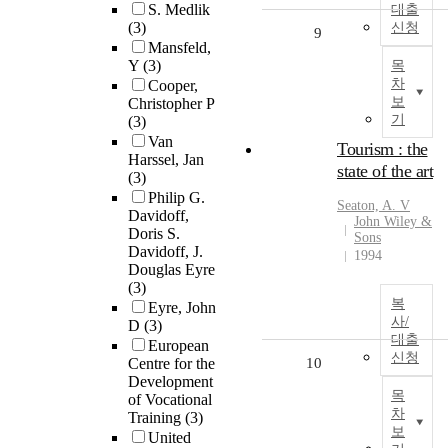
S. Medlik
대출
(3)
신청
9
Mansfeld,
Y
(3)
목
차
Cooper,
보
Christopher P
기
(3)
Van
Tourism : the
Harssel, Jan
state of the art
(3)
Philip G.
Seaton, A. V
Davidoff,
John Wiley &
Doris S.
Sons
Davidoff, J.
1994
Douglas Eyre
(3)
복
Eyre, John
사/
D
(3)
대출
European
신청
Centre for the
10
Development
목
of Vocational
차
Training
(3)
보
United