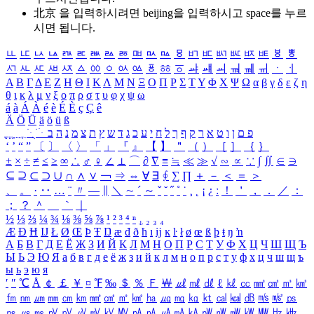
北京 을 입력하시려면
beijing
을 입력하시고 space를 누르
시면 됩니다.
ㅥ
ㅦ
ㅧ
ㅨ
ㅩ
ㅪ
ㅫ
ㅬ
ㅭ
ㅮ
ㅯ
ㅰ
ㅱ
ㅲ
ㅳ
ㅴ
ㅵ
ㅶ
ㅷ
ㅸ
ㅹ
ㅺ
ㅻ
ㅼ
ㅽ
ㅾ
ㅿ
ㆀ
ㆁ
ㆂ
ㆃ
ㆄ
ㆅ
ㆆ
ㆇ
ㆈ
ㆉ
ㆊ
ㆋ
ㆌ
ㆍ
ㆎ
Α
Β
Γ
Δ
Ε
Ζ
Η
Θ
Ι
Κ
Λ
Μ
Ν
Ξ
Ο
Π
Ρ
Σ
Τ
Υ
Φ
Χ
Ψ
Ω
α
β
γ
δ
ε
ζ
η
θ
ι
κ
λ
μ
ν
ξ
ο
π
ρ
σ
τ
υ
φ
χ
ψ
ω
á
à
Á
À
é
è
É
È
ç
Ç
ê
Ä
Ö
Ü
ä
ö
ü
ß
ְ
ֳ
ֲ
ֱ
ָ
ַ
ֵ
ֶ
ִ
ֹ
ּ
ֻ
ׂ
ׁ
ּ
ב
ה
נ
מ
צ
ת
ץ
ש
ד
ג
כ
ע
י
ח
ל
ך
ף
ק
ר
א
ט
ו
ן
ם
פ
‘
’
“
”
〔
〕
〈
〉
「
」
『
』
【
】
＂
（
）
［
］
｛
｝
±
×
÷
≠
≤
≥
∞
∴
♂
♀
∠
⊥
⌒
∂
∇
≡
≒
≪
≫
√
∽
∝
∵
∫
∬
∈
∋
⊆
⊇
⊂
⊃
∪
∩
∧
∨
￢
⇒
⇔
∀
∃
∮
∑
∏
＋
－
＜
＝
＞
、
。
·
‥
…
¨
〃
―
∥
＼
∼
´
～
ˇ
˘
˝
˚
˙
¸
˛
¡
¿
ː
！
＇
，
．
／
：
；
？
＾
＿
｀
｜
½
⅓
⅔
¼
¾
⅛
⅜
⅝
⅞
¹
²
³
⁴
ⁿ
₁
₂
₃
₄
Æ
Ð
Ħ
Ĳ
Ł
Ø
Œ
Þ
Ŧ
Ŋ
æ
đ
ð
ħ
ı
ĳ
ĸ
ŀ
ł
ø
œ
ß
þ
ŧ
ŋ
ŉ
А
Б
В
Г
Д
Е
Ё
Ж
З
И
Й
К
Л
М
Н
О
П
Р
С
Т
У
Ф
Х
Ц
Ч
Ш
Щ
Ъ
Ы
Ь
Э
Ю
Я
а
б
в
г
д
е
ё
ж
з
и
й
к
л
м
н
о
п
р
с
т
у
ф
х
ц
ч
ш
щ
ъ
ы
ь
э
ю
я
′
″
℃
Å
￠
￡
￥
¤
℉
‰
＄
％
Ｆ
￦
㎕
㎖
㎗
ℓ
㎘
㏄
㎣
㎤
㎥
㎦
㎙
㎚
㎛
㎜
㎝
㎞
㎟
㎠
㎡
㎢
㏊
㎍
㎎
㎏
㏏
㎈
㎉
㏈
㎧
㎨
㎰
㎱
㎲
㎳
㎴
㎵
㎶
㎷
㎸
㎹
㎀
㎁
㎂
㎃
㎄
㎺
㎻
㎽
㎾
㎿
㎐
㎑