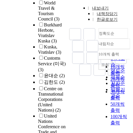
World
Travel &
내보내기
Tourism
내책장담기
Council
(3)
한글로보기
Burkhard
Herbote,
정확도순
Vratislav
Kuska
(3)
내림차순
정확도
Kuska,
Vratislav
(3)
순
10개씩 출력
내림차순
Customs
인기도
Service (미국)
순
조회
10개씩
(3)
연도순
출력
윤대순
(2)
제목순
20개씩
김한도
(2)
저자순
출력
Centre on
발행기
30개씩
Transnational
관순
출력
Corporations
50개씩
(United
Nations)
(2)
출력
United
100개씩
Nations
출력
Conference on
Trade and