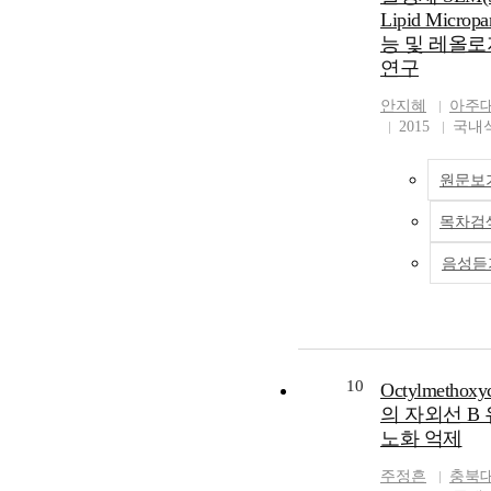
Lipid Micropa
능 및 레올로
연구
안지혜
아주
2015
국내
원문보
목차검
음성듣
10
Octylmethoxy
의 자외선 B
노화 억제
주정흔
충북