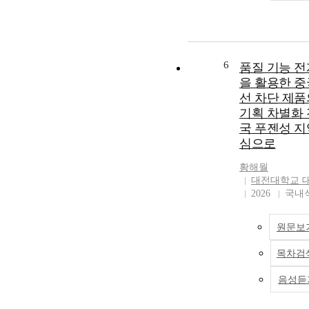
are not. This sugge
not considering ph
regulators may not
targeting the right
ingredients for pro
6
품질 기능 전
reefs. Both studies
을 활용한 중
the sunscreens are
선 차단 제품
significantly more
anemones without t
기획 차별화 
symbionts, as the 
국 푸젠성 지
provide partial pro
심으로
the animals by seq
the photoxins. Thi
황해월
that "bleached" cor
대전대학교 
have expelled thei
2026
국내
response to global 
would be particula
원문보
vulnerable to phot
from sunscreens. 
목차검
together, these res
that phototoxicity
음성듣
sunscreen ingredie
metabolic product