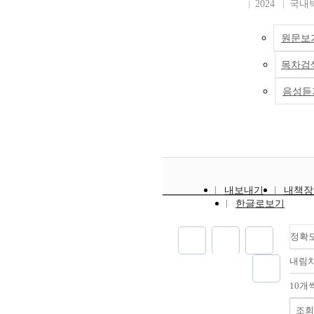
2024
국내
원문보
목차검
음성듣
내보내기
내책장
한글로보기
정확
내림
10개
조회