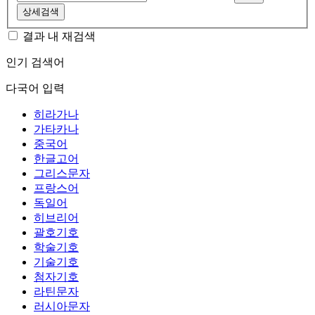
상세검색
결과 내 재검색
인기 검색어
다국어 입력
히라가나
가타카나
중국어
한글고어
그리스문자
프랑스어
독일어
히브리어
괄호기호
학술기호
기술기호
첨자기호
라틴문자
러시아문자