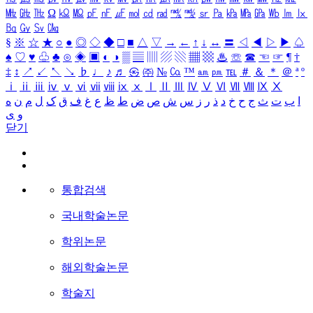
㎒
㎓
㎔
Ω
㏀
㏁
㎊
㎋
㎌
㏖
㏅
㎭
㎮
㎯
㏛
㎩
㎪
㎫
㎬
㏝
㏐
㏓
㏃
㏉
㏜
㏆
§
※
☆
★
○
●
◎
◇
◆
□
■
△
▽
→
←
↑
↓
↔
〓
◁
◀
▷
▶
♤
♠
♡
♥
♧
♣
⊙
◈
▣
◐
◑
▒
▤
▥
▨
▧
▦
▩
♨
☏
☎
☜
☞
¶
†
‡
↕
↗
↙
↖
↘
♭
♩
♪
♬
㉿
㈜
№
㏇
™
㏂
㏘
℡
＃
＆
＊
＠
ª
º
ⅰ
ⅱ
ⅲ
ⅳ
ⅴ
ⅵ
ⅶ
ⅷ
ⅸ
ⅹ
Ⅰ
Ⅱ
Ⅲ
Ⅳ
Ⅴ
Ⅵ
Ⅶ
Ⅷ
Ⅸ
Ⅹ
ا
ب
ت
ث
ج
ح
خ
د
ذ
ر
ز
س
ش
ص
ض
ط
ظ
ع
غ
ف
ق
ک
ل
م
ن
ه
و
ی
닫기
통합검색
국내학술논문
학위논문
해외학술논문
학술지