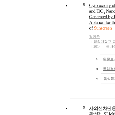
8
Cytotoxicity 
and TiO₂ Nano
Generated by 
Ablation for t
of
Sunscreen
정민주
경희대학교 
2014
국내
원문보
목차검
음성듣
9
자외선차단용
활성제 SLM(S