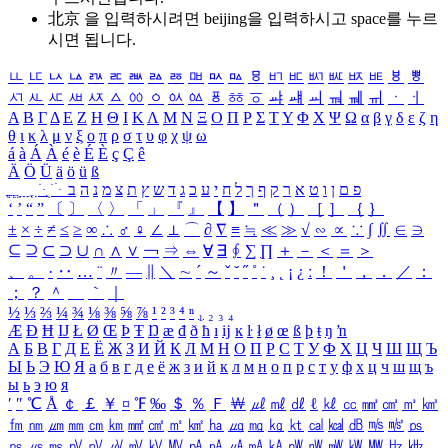
北京 을 입력하시려면
beijing
을 입력하시고 space를 누르
시면 됩니다.
ㅥ
ㅦ
ㅧ
ㅨ
ㅩ
ㅪ
ㅫ
ㅬ
ㅭ
ㅮ
ㅯ
ㅰ
ㅱ
ㅲ
ㅳ
ㅴ
ㅵ
ㅶ
ㅷ
ㅸ
ㅹ
ㅺ
ㅻ
ㅼ
ㅽ
ㅾ
ㅿ
ㆀ
ㆁ
ㆂ
ㆃ
ㆄ
ㆅ
ㆆ
ㆇ
ㆈ
ㆉ
ㆊ
ㆋ
ㆌ
ㆍ
ㆎ
Α
Β
Γ
Δ
Ε
Ζ
Η
Θ
Ι
Κ
Λ
Μ
Ν
Ξ
Ο
Π
Ρ
Σ
Τ
Υ
Φ
Χ
Ψ
Ω
α
β
γ
δ
ε
ζ
η
θ
ι
κ
λ
μ
ν
ξ
ο
π
ρ
σ
τ
υ
φ
χ
ψ
ω
á
à
Á
À
é
è
É
È
ç
Ç
ê
Ä
Ö
Ü
ä
ö
ü
ß
ְ
ֳ
ֲ
ֱ
ָ
ַ
ֵ
ֶ
ִ
ֹ
ּ
ֻ
ׂ
ׁ
ּ
ב
ה
נ
מ
צ
ת
ץ
ש
ד
ג
כ
ע
י
ח
ל
ך
ף
ק
ר
א
ט
ו
ן
ם
פ
‘
’
“
”
〔
〕
〈
〉
「
」
『
』
【
】
＂
（
）
［
］
｛
｝
±
×
÷
≠
≤
≥
∞
∴
♂
♀
∠
⊥
⌒
∂
∇
≡
≒
≪
≫
√
∽
∝
∵
∫
∬
∈
∋
⊆
⊇
⊂
⊃
∪
∩
∧
∨
￢
⇒
⇔
∀
∃
∮
∑
∏
＋
－
＜
＝
＞
、
。
·
‥
…
¨
〃
―
∥
＼
∼
´
～
ˇ
˘
˝
˚
˙
¸
˛
¡
¿
ː
！
＇
，
．
／
：
；
？
＾
＿
｀
｜
½
⅓
⅔
¼
¾
⅛
⅜
⅝
⅞
¹
²
³
⁴
ⁿ
₁
₂
₃
₄
Æ
Ð
Ħ
Ĳ
Ł
Ø
Œ
Þ
Ŧ
Ŋ
æ
đ
ð
ħ
ı
ĳ
ĸ
ŀ
ł
ø
œ
ß
þ
ŧ
ŋ
ŉ
А
Б
В
Г
Д
Е
Ё
Ж
З
И
Й
К
Л
М
Н
О
П
Р
С
Т
У
Ф
Х
Ц
Ч
Ш
Щ
Ъ
Ы
Ь
Э
Ю
Я
а
б
в
г
д
е
ё
ж
з
и
й
к
л
м
н
о
п
р
с
т
у
ф
х
ц
ч
ш
щ
ъ
ы
ь
э
ю
я
′
″
℃
Å
￠
￡
￥
¤
℉
‰
＄
％
Ｆ
￦
㎕
㎖
㎗
ℓ
㎘
㏄
㎣
㎤
㎥
㎦
㎙
㎚
㎛
㎜
㎝
㎞
㎟
㎠
㎡
㎢
㏊
㎍
㎎
㎏
㏏
㎈
㎉
㏈
㎧
㎨
㎰
㎱
㎲
㎳
㎴
㎵
㎶
㎷
㎸
㎹
㎀
㎁
㎂
㎃
㎄
㎺
㎻
㎽
㎾
㎿
㎐
㎑