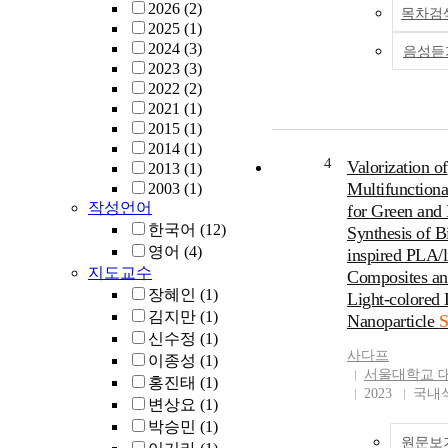
2026
(2)
목차검
for promoting cora
2025
(1)
conservation. Thes
2024
(3)
음성듣
prompted quick le
2023
(3)
action on several 
2022
(2)
ingredients includ
2021
(1)
oxybenzone in jur
2015
(1)
with reefs, such as
2014
(1)
US Virgin Islands 
4
Valorization of
2013
(1)
The bans are cons
Multifunctiona
2003
(1)
controversial, howe
작성언어
for Green and 
sunscreen toxicity
한국어
(12)
Synthesis of B
mechanisms are no
영어
(4)
inspired PLA/l
understood and th
지도교수
Composites an
be sufficient evide
장혜인
(1)
that the banned in
Light-colored 
김지만
(1)
are toxic to reefs o
Nanoparticle
S
alternatives are sa
신수정
(1)
사다프
studies in this diss
이종성
(1)
서울대학교 
demonstrate that
홍진태
(1)
2023
국내
phototoxicity fro
변상요
(1)
or their metabolites
박승민
(1)
dominant toxicity
원문보