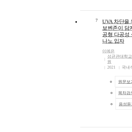
be considered in r
regulation, and de
sunscreens safer for
7
UVA 차단을
보벤존이 담지
공형 다공성
나노 입자
이예은
성균관대학교
원
2021
국내
원문보
목차검
음성듣