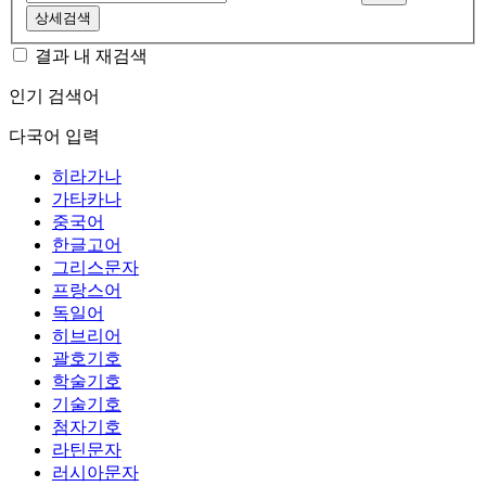
상세검색
결과 내 재검색
인기 검색어
다국어 입력
히라가나
가타카나
중국어
한글고어
그리스문자
프랑스어
독일어
히브리어
괄호기호
학술기호
기술기호
첨자기호
라틴문자
러시아문자