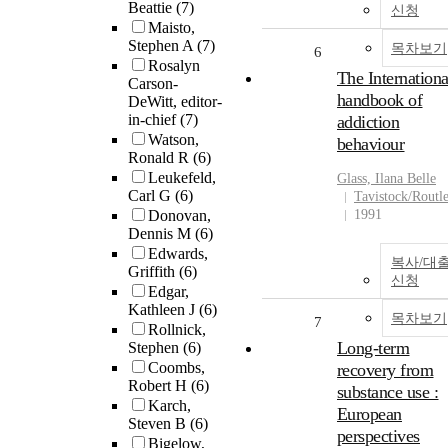
Beattie
(7)
신청
Maisto,
Stephen A
(7)
목차보기
6
Rosalyn
The Internationa
Carson-
handbook of
DeWitt, editor-
in-chief
(7)
addiction
Watson,
behaviour
Ronald R
(6)
Leukefeld,
Glass, Ilana Belle
Carl G
(6)
Tavistock/Routl
Donovan,
1991
Dennis M
(6)
Edwards,
복사/대
Griffith
(6)
신청
Edgar,
Kathleen J
(6)
목차보기
7
Rollnick,
Long-term
Stephen
(6)
Coombs,
recovery from
Robert H
(6)
substance use :
Karch,
European
Steven B
(6)
perspectives
Bigelow,