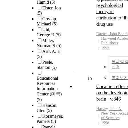
Hamid
(5)
psychological
Elster, Jon
theory of
(5)
attribution to illi
Gossop,
drug use
Michael
(5)
Uhl,
Davies, John Booth
George R
(5)
Harwood Acade
Miller,
Publishers
Norman S
(5)
1992
Arif, A. E
(5)
Peele,
복사/대
Stanton
(5)
신청
Educational
목차보기
10
Resources
Cocaine : effect
Information
on the developi
Center (미국)
brain . v.846
(5)
Hanson,
Harvey, John A.
Glen
(5)
New York Acad
Korsmeyer,
of Sciences
Pamela
(5)
1998
Pamela