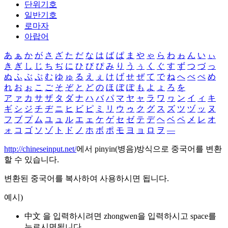
단위기호
일반기호
로마자
아랍어
あ
ぁ
か
が
さ
ざ
た
だ
な
は
ば
ぱ
ま
や
ゃ
ら
わ
ゎ
ん
い
ぃ
き
ぎ
し
じ
ち
ぢ
に
ひ
び
ぴ
み
り
う
ぅ
く
ぐ
す
ず
つ
づ
っ
ぬ
ふ
ぶ
ぷ
む
ゆ
ゅ
る
え
ぇ
け
げ
せ
ぜ
て
で
ね
へ
べ
ぺ
め
れ
お
ぉ
こ
ご
そ
ぞ
と
ど
の
ほ
ぼ
ぽ
も
よ
ょ
ろ
を
ア
ァ
カ
サ
ザ
タ
ダ
ナ
ハ
バ
パ
マ
ヤ
ャ
ラ
ワ
ヮ
ン
イ
ィ
キ
ギ
シ
ジ
チ
ヂ
ニ
ヒ
ビ
ピ
ミ
リ
ウ
ゥ
ク
グ
ス
ズ
ツ
ヅ
ッ
ヌ
フ
ブ
プ
ム
ユ
ュ
ル
エ
ェ
ケ
ゲ
セ
ゼ
テ
デ
ヘ
ベ
ペ
メ
レ
オ
ォ
コ
ゴ
ソ
ゾ
ト
ド
ノ
ホ
ボ
ポ
モ
ヨ
ョ
ロ
ヲ
―
http://chineseinput.net/
에서 pinyin(병음)방식으로 중국어를 변환
할 수 있습니다.
변환된 중국어를 복사하여 사용하시면 됩니다.
예시)
中文 을 입력하시려면
zhongwen
을 입력하시고 space를
누르시면됩니다.