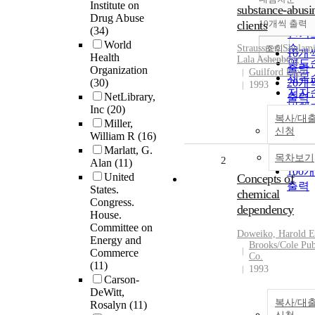
정확
Institute on
substance-abusi
Drug Abuse
순
clients
10개씩 출력
내림
(34)
인기
World
순
조회
Straussner, Shulam
10개
Health
Lala Ashenberg
연도
출력
Organization
Guilford Press
제목
(30)
20개
1993
저자
NetLibrary,
출력
발행
Inc
(20)
30개
복사/대
관순
Miller,
출력
신청
William R
(16)
50개
Marlatt, G.
출력
목차보기
2
Alan
(11)
100
United
Concepts of
출력
States.
chemical
Congress.
dependency
House.
Committee on
Doweiko, Harold E
Energy and
Brooks/Cole Pub
Commerce
Co.
(11)
1993
Carson-
DeWitt,
복사/대
Rosalyn
(11)