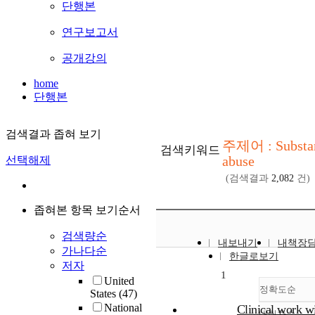
단행본
연구보고서
공개강의
home
단행본
검색결과 좁혀 보기
주제어 : Substa
검색키워드
abuse
선택해제
(검색결과
2,082
건)
좁혀본 항목 보기순서
검색량순
내보내기
내책장
가나다순
한글로보기
저자
1
United
정확도순
States
(47)
National
Clinical work w
내림차순