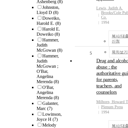
Ashenberg
(8)
Johnston,
Lewis, Judith A.
Lloyd D
(8)
Brooks/Cole Pub
Co.
Doweiko,
1994
Harold E.
(8)
Harold E.
Doweiko
(8)
복사/대
Hammer,
신청
Judith
McGowan
(8)
목차보기
5
Hammer,
Drug and alcoho
Judith
McGowan ;
abuse : the
O'Bar,
authoritative gu
Angelina
for parents,
Merenda
(8)
teachers, and
O'Bar,
counselors
Angelina
Merenda
(8)
Milhorn, Howard 
Galanter,
Plenum Press
Marc
(7)
1994
Lowinson,
Joyce H
(7)
Melody
복사/대