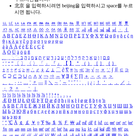
北京 을 입력하시려면
beijing
을 입력하시고 space를 누르
시면 됩니다.
ㅥ
ㅦ
ㅧ
ㅨ
ㅩ
ㅪ
ㅫ
ㅬ
ㅭ
ㅮ
ㅯ
ㅰ
ㅱ
ㅲ
ㅳ
ㅴ
ㅵ
ㅶ
ㅷ
ㅸ
ㅹ
ㅺ
ㅻ
ㅼ
ㅽ
ㅾ
ㅿ
ㆀ
ㆁ
ㆂ
ㆃ
ㆄ
ㆅ
ㆆ
ㆇ
ㆈ
ㆉ
ㆊ
ㆋ
ㆌ
ㆍ
ㆎ
Α
Β
Γ
Δ
Ε
Ζ
Η
Θ
Ι
Κ
Λ
Μ
Ν
Ξ
Ο
Π
Ρ
Σ
Τ
Υ
Φ
Χ
Ψ
Ω
α
β
γ
δ
ε
ζ
η
θ
ι
κ
λ
μ
ν
ξ
ο
π
ρ
σ
τ
υ
φ
χ
ψ
ω
á
à
Á
À
é
è
É
È
ç
Ç
ê
Ä
Ö
Ü
ä
ö
ü
ß
ְ
ֳ
ֲ
ֱ
ָ
ַ
ֵ
ֶ
ִ
ֹ
ּ
ֻ
ׂ
ׁ
ּ
ב
ה
נ
מ
צ
ת
ץ
ש
ד
ג
כ
ע
י
ח
ל
ך
ף
ק
ר
א
ט
ו
ן
ם
פ
‘
’
“
”
〔
〕
〈
〉
「
」
『
』
【
】
＂
（
）
［
］
｛
｝
±
×
÷
≠
≤
≥
∞
∴
♂
♀
∠
⊥
⌒
∂
∇
≡
≒
≪
≫
√
∽
∝
∵
∫
∬
∈
∋
⊆
⊇
⊂
⊃
∪
∩
∧
∨
￢
⇒
⇔
∀
∃
∮
∑
∏
＋
－
＜
＝
＞
、
。
·
‥
…
¨
〃
―
∥
＼
∼
´
～
ˇ
˘
˝
˚
˙
¸
˛
¡
¿
ː
！
＇
，
．
／
：
；
？
＾
＿
｀
｜
½
⅓
⅔
¼
¾
⅛
⅜
⅝
⅞
¹
²
³
⁴
ⁿ
₁
₂
₃
₄
Æ
Ð
Ħ
Ĳ
Ł
Ø
Œ
Þ
Ŧ
Ŋ
æ
đ
ð
ħ
ı
ĳ
ĸ
ŀ
ł
ø
œ
ß
þ
ŧ
ŋ
ŉ
А
Б
В
Г
Д
Е
Ё
Ж
З
И
Й
К
Л
М
Н
О
П
Р
С
Т
У
Ф
Х
Ц
Ч
Ш
Щ
Ъ
Ы
Ь
Э
Ю
Я
а
б
в
г
д
е
ё
ж
з
и
й
к
л
м
н
о
п
р
с
т
у
ф
х
ц
ч
ш
щ
ъ
ы
ь
э
ю
я
′
″
℃
Å
￠
￡
￥
¤
℉
‰
＄
％
Ｆ
￦
㎕
㎖
㎗
ℓ
㎘
㏄
㎣
㎤
㎥
㎦
㎙
㎚
㎛
㎜
㎝
㎞
㎟
㎠
㎡
㎢
㏊
㎍
㎎
㎏
㏏
㎈
㎉
㏈
㎧
㎨
㎰
㎱
㎲
㎳
㎴
㎵
㎶
㎷
㎸
㎹
㎀
㎁
㎂
㎃
㎄
㎺
㎻
㎽
㎾
㎿
㎐
㎑