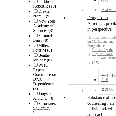
신청
Perkinson,
Robert R
(10)
목차보기
3
Drexler,
Nora L
(9)
Drug use in
New York
America : prob
Academy of
in perspective
Sciences
(8)
Stimmel,
National Commissi
Barry
(8)
on Marihuana and
Miller,
Drug Abuse
Peter M
(8)
For sale by the
Supt. of Docs.,
Beattie,
U.S. Govt. Print
Melody
(8)
1973
WHO
Expert
Committee on
복사/대
Drug
신청
Dependence
(8)
목차보기
4
Jongsma,
Substance abus
Arthur E.
(8)
counseling : an
Straussner,
Shulamith
individualized
Lala
approach