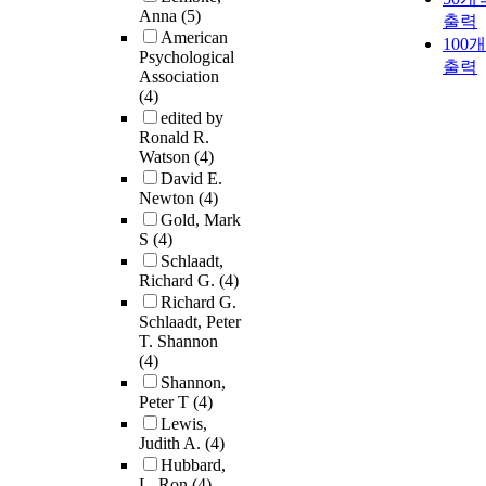
Anna
(5)
출력
American
100
Psychological
출력
Association
(4)
edited by
Ronald R.
Watson
(4)
David E.
Newton
(4)
Gold, Mark
S
(4)
Schlaadt,
Richard G.
(4)
Richard G.
Schlaadt, Peter
T. Shannon
(4)
Shannon,
Peter T
(4)
Lewis,
Judith A.
(4)
Hubbard,
L. Ron
(4)