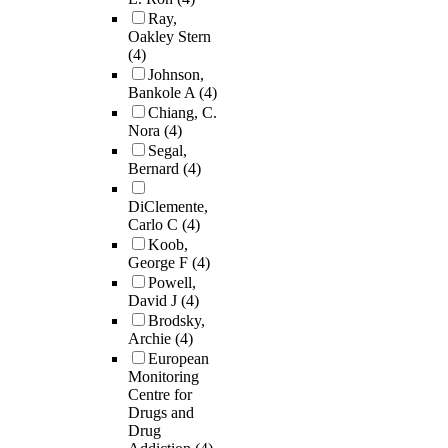
Ray,
Oakley Stern
(4)
Johnson,
Bankole A
(4)
Chiang, C.
Nora
(4)
Segal,
Bernard
(4)
DiClemente,
Carlo C
(4)
Koob,
George F
(4)
Powell,
David J
(4)
Brodsky,
Archie
(4)
European
Monitoring
Centre for
Drugs and
Drug