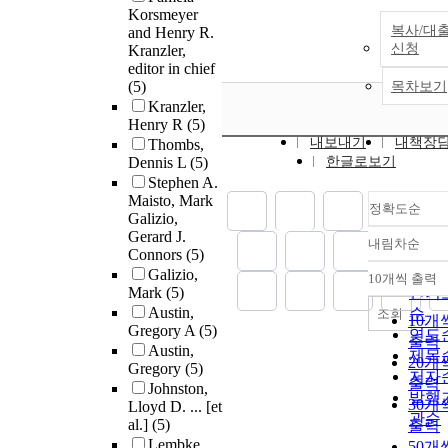
Korsmeyer
복사/대
and Henry R.
신청
Kranzler,
editor in chief
(5)
목차보기
Kranzler,
Henry R
(5)
내보내기
내책장
Thombs,
Dennis L
(5)
한글로보기
Stephen A.
Maisto, Mark
정확도순
Galizio,
Gerard J.
내림차순
정확
Connors
(5)
순
Galizio,
10개씩 출력
내림
Mark
(5)
인기
Austin,
순
조회
10개
Gregory A
(5)
연도
출력
Austin,
제목
20개
Gregory
(5)
저자
출력
Johnston,
발행
30개
Lloyd D. ... [et
관순
al.]
(5)
출력
Lembke,
50개