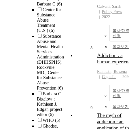
Barbara C
(6)
Galvani, Sarah
Center for
Policy Press
Substance
2022
Abuse
Treatment
(U.S.)
(6)
복사/대
Substance
신청
Abuse and
Mental Health
목차보기
8
Services
Addiction : a
Administration
human experien
(DHHSPHS),
Rockville,
Ramnath, Rowena
MD., Center
Cognella
202
for Substance
Abuse
Prevention
(6)
복사/대
Barbara C.
신청
Bigelow ;
Kathleen J.
목차보기
9
Edgar, project
editor
(6)
The myth of
WHO
(5)
addiction : an
Ghodse,
application of t