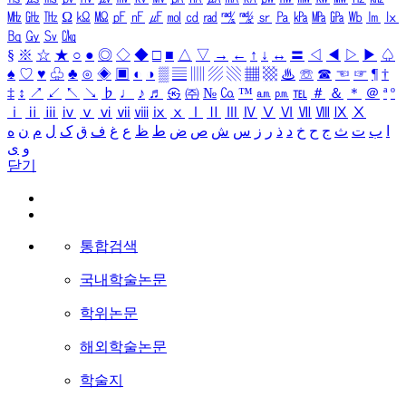
㎒
㎓
㎔
Ω
㏀
㏁
㎊
㎋
㎌
㏖
㏅
㎭
㎮
㎯
㏛
㎩
㎪
㎫
㎬
㏝
㏐
㏓
㏃
㏉
㏜
㏆
§
※
☆
★
○
●
◎
◇
◆
□
■
△
▽
→
←
↑
↓
↔
〓
◁
◀
▷
▶
♤
♠
♡
♥
♧
♣
⊙
◈
▣
◐
◑
▒
▤
▥
▨
▧
▦
▩
♨
☏
☎
☜
☞
¶
†
‡
↕
↗
↙
↖
↘
♭
♩
♪
♬
㉿
㈜
№
㏇
™
㏂
㏘
℡
＃
＆
＊
＠
ª
º
ⅰ
ⅱ
ⅲ
ⅳ
ⅴ
ⅵ
ⅶ
ⅷ
ⅸ
ⅹ
Ⅰ
Ⅱ
Ⅲ
Ⅳ
Ⅴ
Ⅵ
Ⅶ
Ⅷ
Ⅸ
Ⅹ
ا
ب
ت
ث
ج
ح
خ
د
ذ
ر
ز
س
ش
ص
ض
ط
ظ
ع
غ
ف
ق
ک
ل
م
ن
ه
و
ی
닫기
통합검색
국내학술논문
학위논문
해외학술논문
학술지