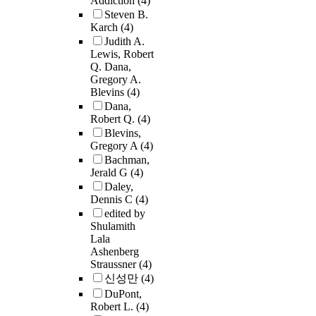
Addiction
(4)
Steven B.
Karch
(4)
Judith A.
Lewis, Robert
Q. Dana,
Gregory A.
Blevins
(4)
Dana,
Robert Q.
(4)
Blevins,
Gregory A
(4)
Bachman,
Jerald G
(4)
Daley,
Dennis C
(4)
edited by
Shulamith
Lala
Ashenberg
Straussner
(4)
신성만
(4)
DuPont,
Robert L.
(4)