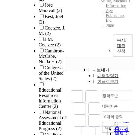
Miller, Michael T
Jose
Information
Maravall
(2)
Age
Publishing,
Best, Joel
Inc.
(2)
2006
Coetzee, J.
M.
(2)
J.M.
복사/
Coetzee
(2)
대출
Cambron-
신청
McCabe,
Nelda H
(2)
Congress
내보내기
of the United
내책장담기
States
(2)
한글로보기
Educational
Resources
정확도순
Information
Center
(2)
내림차순
정확도
National
순
10개씩 출력
Assessment of
내림차순
인기도
Educational
순
조회
Progress
(2)
10개씩
연도순
Gladieux,