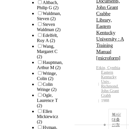
Documents,
Altbach,
John Grant
Philip G
(2)
Crabbe
Waldman,
Steven
(2)
Library,
Steven
Eastern
Waldman
(2)
Kentucky
Edelfelt,
University : A
Roy A
(2)
Training
Wang,
Manual
Margaret C
(2)
[microform]
Hauptman,
Arthur M
(2)
Etkin, Cynthia
Eastern
Wringe,
Kentucky
Colin
(2)
Univ.,
Colin
Richmond.
Wringe
(2)
John Grant
Ogle,
Crabb
Laurence T
1988
(2)
Ellen
복사/
Mickiewicz
대출
(2)
신청
Hyman,