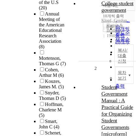
of the U.S
College student
내림차순
정확도
(20)
government
Annual
순
10개씩 출력
내림차순
Meeting of
인기도
Klopf, Gordon
the American
Harper &
순
조회
10개씩
Educational
Brothers
연도순
출력
Research
1960
제목순
Association
20개씩
저자순
(8)
출력
복사/
발행기
30개씩
대출
Mortenson,
관순
출력
신청
Thomas G
(7)
50개씩
2
Cohen,
목차
출력
Arthur M
(6)
보기
100개씩
Kouzes,
출력
James M.
(5)
Student
Snyder,
Government
Thomas D
(5)
Manual : A
Hoffman,
Practical Guide
Charlene M
for Organizing
(5)
Student
Smart,
John C
(4)
Governments
Schenet,
[microform]