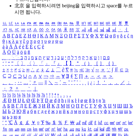
北京 을 입력하시려면
beijing
을 입력하시고 space를 누르
시면 됩니다.
ㅥ
ㅦ
ㅧ
ㅨ
ㅩ
ㅪ
ㅫ
ㅬ
ㅭ
ㅮ
ㅯ
ㅰ
ㅱ
ㅲ
ㅳ
ㅴ
ㅵ
ㅶ
ㅷ
ㅸ
ㅹ
ㅺ
ㅻ
ㅼ
ㅽ
ㅾ
ㅿ
ㆀ
ㆁ
ㆂ
ㆃ
ㆄ
ㆅ
ㆆ
ㆇ
ㆈ
ㆉ
ㆊ
ㆋ
ㆌ
ㆍ
ㆎ
Α
Β
Γ
Δ
Ε
Ζ
Η
Θ
Ι
Κ
Λ
Μ
Ν
Ξ
Ο
Π
Ρ
Σ
Τ
Υ
Φ
Χ
Ψ
Ω
α
β
γ
δ
ε
ζ
η
θ
ι
κ
λ
μ
ν
ξ
ο
π
ρ
σ
τ
υ
φ
χ
ψ
ω
á
à
Á
À
é
è
É
È
ç
Ç
ê
Ä
Ö
Ü
ä
ö
ü
ß
ְ
ֳ
ֲ
ֱ
ָ
ַ
ֵ
ֶ
ִ
ֹ
ּ
ֻ
ׂ
ׁ
ּ
ב
ה
נ
מ
צ
ת
ץ
ש
ד
ג
כ
ע
י
ח
ל
ך
ף
ק
ר
א
ט
ו
ן
ם
פ
‘
’
“
”
〔
〕
〈
〉
「
」
『
』
【
】
＂
（
）
［
］
｛
｝
±
×
÷
≠
≤
≥
∞
∴
♂
♀
∠
⊥
⌒
∂
∇
≡
≒
≪
≫
√
∽
∝
∵
∫
∬
∈
∋
⊆
⊇
⊂
⊃
∪
∩
∧
∨
￢
⇒
⇔
∀
∃
∮
∑
∏
＋
－
＜
＝
＞
、
。
·
‥
…
¨
〃
―
∥
＼
∼
´
～
ˇ
˘
˝
˚
˙
¸
˛
¡
¿
ː
！
＇
，
．
／
：
；
？
＾
＿
｀
｜
½
⅓
⅔
¼
¾
⅛
⅜
⅝
⅞
¹
²
³
⁴
ⁿ
₁
₂
₃
₄
Æ
Ð
Ħ
Ĳ
Ł
Ø
Œ
Þ
Ŧ
Ŋ
æ
đ
ð
ħ
ı
ĳ
ĸ
ŀ
ł
ø
œ
ß
þ
ŧ
ŋ
ŉ
А
Б
В
Г
Д
Е
Ё
Ж
З
И
Й
К
Л
М
Н
О
П
Р
С
Т
У
Ф
Х
Ц
Ч
Ш
Щ
Ъ
Ы
Ь
Э
Ю
Я
а
б
в
г
д
е
ё
ж
з
и
й
к
л
м
н
о
п
р
с
т
у
ф
х
ц
ч
ш
щ
ъ
ы
ь
э
ю
я
′
″
℃
Å
￠
￡
￥
¤
℉
‰
＄
％
Ｆ
￦
㎕
㎖
㎗
ℓ
㎘
㏄
㎣
㎤
㎥
㎦
㎙
㎚
㎛
㎜
㎝
㎞
㎟
㎠
㎡
㎢
㏊
㎍
㎎
㎏
㏏
㎈
㎉
㏈
㎧
㎨
㎰
㎱
㎲
㎳
㎴
㎵
㎶
㎷
㎸
㎹
㎀
㎁
㎂
㎃
㎄
㎺
㎻
㎽
㎾
㎿
㎐
㎑