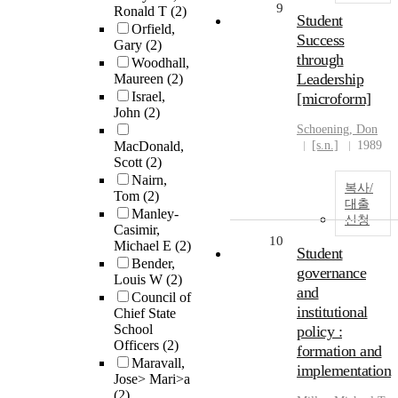
9
Ronald T
(2)
Student
Orfield,
Success
Gary
(2)
through
Woodhall,
Leadership
Maureen
(2)
Israel,
[microform]
John
(2)
Schoening, Don
MacDonald,
[s.n.]
1989
Scott
(2)
Nairn,
복사/
Tom
(2)
대출
Manley-
신청
Casimir,
10
Michael E
(2)
Student
Bender,
governance
Louis W
(2)
and
Council of
institutional
Chief State
School
policy :
Officers
(2)
formation and
Maravall,
implementation
Jose> Mari>a
(2)