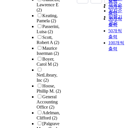
출력
Lawrence E
제목순
20개씩
(2)
저자순
출력
Keating,
발행기
30개씩
Pamela
(2)
관순
출력
Passerini,
50개씩
Luisa
(2)
출력
Scott,
Robert A
(2)
100개씩
Maurice
출력
Isserman
(2)
Boyer,
Carol M
(2)
NetLibrary,
Inc
(2)
Hoose,
Phillip M.
(2)
General
Accounting
Office
(2)
Adelman,
Clifford
(2)
[Palgrave