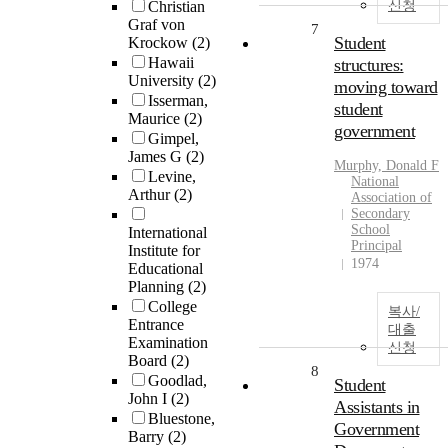
Christian
신청
Graf von
7
Student
Krockow
(2)
Hawaii
structures:
University
(2)
moving toward
Isserman,
student
Maurice
(2)
government
Gimpel,
James G
(2)
Murphy, Donald F
Levine,
National
Arthur
(2)
Association of
Secondary
School
International
Principal
Institute for
1974
Educational
Planning
(2)
College
복사/
Entrance
대출
Examination
신청
Board
(2)
8
Goodlad,
Student
John I
(2)
Assistants in
Bluestone,
Government
Barry
(2)