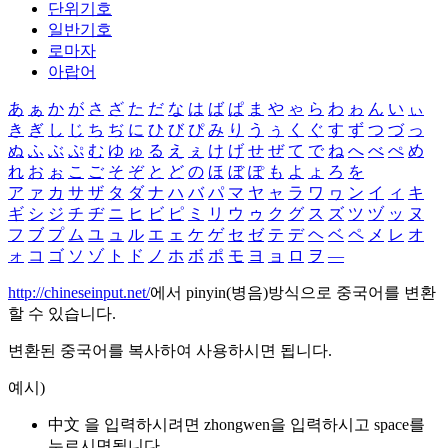
단위기호
일반기호
로마자
아랍어
あ
ぁ
か
が
さ
ざ
た
だ
な
は
ば
ぱ
ま
や
ゃ
ら
わ
ゎ
ん
い
ぃ
き
ぎ
し
じ
ち
ぢ
に
ひ
び
ぴ
み
り
う
ぅ
く
ぐ
す
ず
つ
づ
っ
ぬ
ふ
ぶ
ぷ
む
ゆ
ゅ
る
え
ぇ
け
げ
せ
ぜ
て
で
ね
へ
べ
ぺ
め
れ
お
ぉ
こ
ご
そ
ぞ
と
ど
の
ほ
ぼ
ぽ
も
よ
ょ
ろ
を
ア
ァ
カ
サ
ザ
タ
ダ
ナ
ハ
バ
パ
マ
ヤ
ャ
ラ
ワ
ヮ
ン
イ
ィ
キ
ギ
シ
ジ
チ
ヂ
ニ
ヒ
ビ
ピ
ミ
リ
ウ
ゥ
ク
グ
ス
ズ
ツ
ヅ
ッ
ヌ
フ
ブ
プ
ム
ユ
ュ
ル
エ
ェ
ケ
ゲ
セ
ゼ
テ
デ
ヘ
ベ
ペ
メ
レ
オ
ォ
コ
ゴ
ソ
ゾ
ト
ド
ノ
ホ
ボ
ポ
モ
ヨ
ョ
ロ
ヲ
―
http://chineseinput.net/
에서 pinyin(병음)방식으로 중국어를 변환
할 수 있습니다.
변환된 중국어를 복사하여 사용하시면 됩니다.
예시)
中文 을 입력하시려면
zhongwen
을 입력하시고 space를
누르시면됩니다.