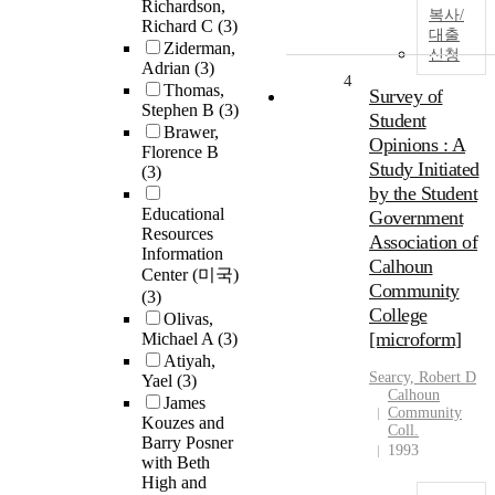
Richardson,
복사/
Richard C
(3)
대출
Ziderman,
신청
Adrian
(3)
4
Thomas,
Survey of
Stephen B
(3)
Student
Brawer,
Opinions : A
Florence B
Study Initiated
(3)
by the Student
Educational
Government
Resources
Association of
Information
Calhoun
Center (미국)
Community
(3)
College
Olivas,
[microform]
Michael A
(3)
Atiyah,
Searcy, Robert D
Yael
(3)
Calhoun
James
Community
Kouzes and
Coll.
Barry Posner
1993
with Beth
High and