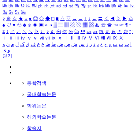
㎒
㎓
㎔
Ω
㏀
㏁
㎊
㎋
㎌
㏖
㏅
㎭
㎮
㎯
㏛
㎩
㎪
㎫
㎬
㏝
㏐
㏓
㏃
㏉
㏜
㏆
§
※
☆
★
○
●
◎
◇
◆
□
■
△
▽
→
←
↑
↓
↔
〓
◁
◀
▷
▶
♤
♠
♡
♥
♧
♣
⊙
◈
▣
◐
◑
▒
▤
▥
▨
▧
▦
▩
♨
☏
☎
☜
☞
¶
†
‡
↕
↗
↙
↖
↘
♭
♩
♪
♬
㉿
㈜
№
㏇
™
㏂
㏘
℡
＃
＆
＊
＠
ª
º
ⅰ
ⅱ
ⅲ
ⅳ
ⅴ
ⅵ
ⅶ
ⅷ
ⅸ
ⅹ
Ⅰ
Ⅱ
Ⅲ
Ⅳ
Ⅴ
Ⅵ
Ⅶ
Ⅷ
Ⅸ
Ⅹ
ا
ب
ت
ث
ج
ح
خ
د
ذ
ر
ز
س
ش
ص
ض
ط
ظ
ع
غ
ف
ق
ک
ل
م
ن
ه
و
ی
닫기
통합검색
국내학술논문
학위논문
해외학술논문
학술지