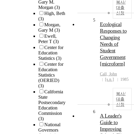
Gary M.
복사/
Morgan
(3)
대출
High, Beth
신청
(3)
5
Ecological
Morgan,
Gary M
(3)
Responses to
Ewell,
Changing
Peter T
(3)
Needs of
Center for
Student
Education
Government
Statistics
(3)
[microform]
Center for
Education
Call, John
Statistics
[s.n.]
1985
(OERIED)
(3)
California
복사/
State
대출
Postsecondary
신청
Education
6
Commission
A Leader's
(3)
Guide to
National
Improving
Governors