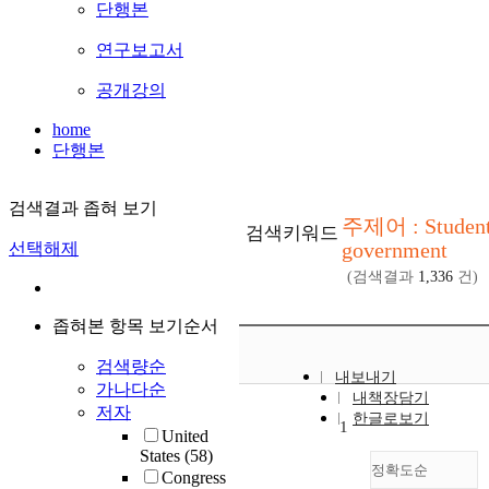
단행본
연구보고서
공개강의
home
단행본
검색결과 좁혀 보기
주제어 : Studen
검색키워드
government
선택해제
(검색결과
1,336
건)
좁혀본 항목 보기순서
검색량순
내보내기
가나다순
내책장담기
저자
한글로보기
1
United
States
(58)
정확도순
Congress