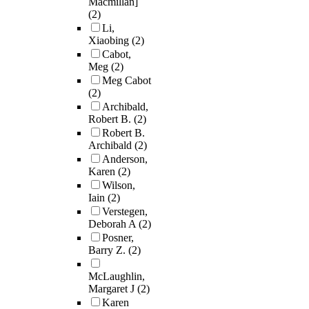
Macmillan]
(2)
Li,
Xiaobing
(2)
Cabot,
Meg
(2)
Meg Cabot
(2)
Archibald,
Robert B.
(2)
Robert B.
Archibald
(2)
Anderson,
Karen
(2)
Wilson,
Iain
(2)
Verstegen,
Deborah A
(2)
Posner,
Barry Z.
(2)
McLaughlin,
Margaret J
(2)
Karen