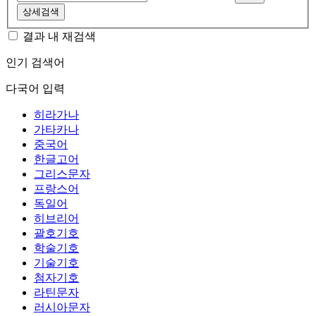
상세검색
결과 내 재검색
인기 검색어
다국어 입력
히라가나
가타카나
중국어
한글고어
그리스문자
프랑스어
독일어
히브리어
괄호기호
학술기호
기술기호
첨자기호
라틴문자
러시아문자