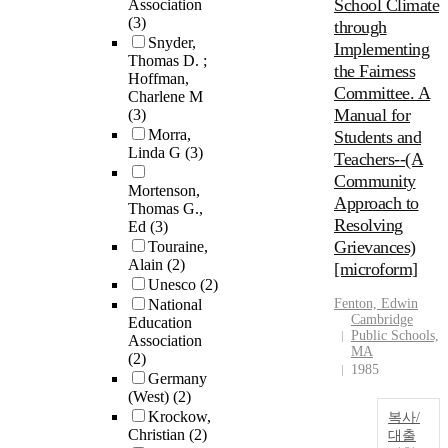
School Climate
Association
(3)
through
Snyder,
Implementing
Thomas D. ;
the Fairness
Hoffman,
Committee. A
Charlene M
Manual for
(3)
Morra,
Students and
Linda G
(3)
Teachers--(A
Community
Mortenson,
Approach to
Thomas G.,
Resolving
Ed
(3)
Grievances)
Touraine,
Alain
(2)
[microform]
Unesco
(2)
National
Fenton, Edwin
Cambridge
Education
Public Schools,
Association
MA
(2)
1985
Germany
(West)
(2)
Krockow,
복사/
Christian
(2)
대출