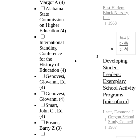
Margot A
(4)
East Harlem
Alabama
Block Nursery,
State
Inc.
Commission
1988
on Higher
Education
(4)
복사/
International
대출
Standing
신청
Conference
3
for the
Developing
History of
Student
Education
(4)
Leaders:
Genovesi,
Exemplary
Giovanni, Ed
(4)
School Activity
Genovesi,
Programs
Giovanni
(4)
[microform]
Smart,
John C., Ed
Leatt, Desmond J
(4)
Oregon School
Study Council
Posner,
1987
Barry Z
(3)