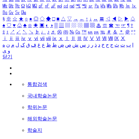
㎒
㎓
㎔
Ω
㏀
㏁
㎊
㎋
㎌
㏖
㏅
㎭
㎮
㎯
㏛
㎩
㎪
㎫
㎬
㏝
㏐
㏓
㏃
㏉
㏜
㏆
§
※
☆
★
○
●
◎
◇
◆
□
■
△
▽
→
←
↑
↓
↔
〓
◁
◀
▷
▶
♤
♠
♡
♥
♧
♣
⊙
◈
▣
◐
◑
▒
▤
▥
▨
▧
▦
▩
♨
☏
☎
☜
☞
¶
†
‡
↕
↗
↙
↖
↘
♭
♩
♪
♬
㉿
㈜
№
㏇
™
㏂
㏘
℡
＃
＆
＊
＠
ª
º
ⅰ
ⅱ
ⅲ
ⅳ
ⅴ
ⅵ
ⅶ
ⅷ
ⅸ
ⅹ
Ⅰ
Ⅱ
Ⅲ
Ⅳ
Ⅴ
Ⅵ
Ⅶ
Ⅷ
Ⅸ
Ⅹ
ا
ب
ت
ث
ج
ح
خ
د
ذ
ر
ز
س
ش
ص
ض
ط
ظ
ع
غ
ف
ق
ک
ل
م
ن
ه
و
ی
닫기
통합검색
국내학술논문
학위논문
해외학술논문
학술지