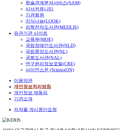
학술관계분석서비스(SAM)
구
사서커뮤니티
되
기관회원
어
지식나눔(LOOK)
오
의학전자도서관(MEDLIS)
던
유관기관 사이트
주
교육부(MOE)
제
국립장애인도서관(NLD)
이
국립중앙도서관(NL)
다
.
국회도서관(NAL)
주
연구윤리정보포털(CRE)
식
사이언스온 (ScienceON)
시
이용약관
장
을
개인정보처리방침
예
개인정보 재동의
측
기관소개
하
저작물 게시중단요청
는
방
법