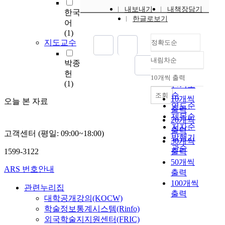
는
내보내기
내책장담기
한국
금
한글로보기
어
융
(1)
데
지도교수
정확도순
이
터
내림차순
박종
를
정확도
활
헌
순
10개씩 출력
내림차순
용
(1)
인기도
한
순
조회
10개씩
오늘 본 자료
시
연도순
출력
계
제목순
20개씩
열
저자순
출력
고객센터 (평일: 09:00~18:00)
예
발행기
30개씩
측
관순
1599-3122
출력
분
50개씩
야
ARS 번호안내
출력
에
100개씩
서
관련누리집
출력
활
대학공개강의(KOCW)
발
학술정보통계시스템(Rinfo)
히
외국학술지지원센터(FRIC)
연