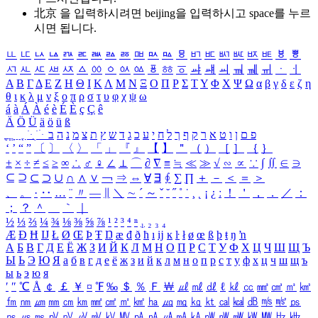
北京 을 입력하시려면
beijing
을 입력하시고 space를 누르
시면 됩니다.
ㅥ
ㅦ
ㅧ
ㅨ
ㅩ
ㅪ
ㅫ
ㅬ
ㅭ
ㅮ
ㅯ
ㅰ
ㅱ
ㅲ
ㅳ
ㅴ
ㅵ
ㅶ
ㅷ
ㅸ
ㅹ
ㅺ
ㅻ
ㅼ
ㅽ
ㅾ
ㅿ
ㆀ
ㆁ
ㆂ
ㆃ
ㆄ
ㆅ
ㆆ
ㆇ
ㆈ
ㆉ
ㆊ
ㆋ
ㆌ
ㆍ
ㆎ
Α
Β
Γ
Δ
Ε
Ζ
Η
Θ
Ι
Κ
Λ
Μ
Ν
Ξ
Ο
Π
Ρ
Σ
Τ
Υ
Φ
Χ
Ψ
Ω
α
β
γ
δ
ε
ζ
η
θ
ι
κ
λ
μ
ν
ξ
ο
π
ρ
σ
τ
υ
φ
χ
ψ
ω
á
à
Á
À
é
è
É
È
ç
Ç
ê
Ä
Ö
Ü
ä
ö
ü
ß
ְ
ֳ
ֲ
ֱ
ָ
ַ
ֵ
ֶ
ִ
ֹ
ּ
ֻ
ׂ
ׁ
ּ
ב
ה
נ
מ
צ
ת
ץ
ש
ד
ג
כ
ע
י
ח
ל
ך
ף
ק
ר
א
ט
ו
ן
ם
פ
‘
’
“
”
〔
〕
〈
〉
「
」
『
』
【
】
＂
（
）
［
］
｛
｝
±
×
÷
≠
≤
≥
∞
∴
♂
♀
∠
⊥
⌒
∂
∇
≡
≒
≪
≫
√
∽
∝
∵
∫
∬
∈
∋
⊆
⊇
⊂
⊃
∪
∩
∧
∨
￢
⇒
⇔
∀
∃
∮
∑
∏
＋
－
＜
＝
＞
、
。
·
‥
…
¨
〃
―
∥
＼
∼
´
～
ˇ
˘
˝
˚
˙
¸
˛
¡
¿
ː
！
＇
，
．
／
：
；
？
＾
＿
｀
｜
½
⅓
⅔
¼
¾
⅛
⅜
⅝
⅞
¹
²
³
⁴
ⁿ
₁
₂
₃
₄
Æ
Ð
Ħ
Ĳ
Ł
Ø
Œ
Þ
Ŧ
Ŋ
æ
đ
ð
ħ
ı
ĳ
ĸ
ŀ
ł
ø
œ
ß
þ
ŧ
ŋ
ŉ
А
Б
В
Г
Д
Е
Ё
Ж
З
И
Й
К
Л
М
Н
О
П
Р
С
Т
У
Ф
Х
Ц
Ч
Ш
Щ
Ъ
Ы
Ь
Э
Ю
Я
а
б
в
г
д
е
ё
ж
з
и
й
к
л
м
н
о
п
р
с
т
у
ф
х
ц
ч
ш
щ
ъ
ы
ь
э
ю
я
′
″
℃
Å
￠
￡
￥
¤
℉
‰
＄
％
Ｆ
￦
㎕
㎖
㎗
ℓ
㎘
㏄
㎣
㎤
㎥
㎦
㎙
㎚
㎛
㎜
㎝
㎞
㎟
㎠
㎡
㎢
㏊
㎍
㎎
㎏
㏏
㎈
㎉
㏈
㎧
㎨
㎰
㎱
㎲
㎳
㎴
㎵
㎶
㎷
㎸
㎹
㎀
㎁
㎂
㎃
㎄
㎺
㎻
㎽
㎾
㎿
㎐
㎑