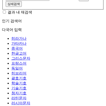
상세검색
결과 내 재검색
인기 검색어
다국어 입력
히라가나
가타카나
중국어
한글고어
그리스문자
프랑스어
독일어
히브리어
괄호기호
학술기호
기술기호
첨자기호
라틴문자
러시아문자