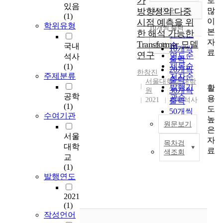
가
로
있음
많
방향성의 다중
내림차순
정확도
(1)
이
시점 예측을 위
순
학위유형
10개씩 출력
내림차순
본
한 해석 가능한
인기도
자
Transformer 모델
순
조회
국내
10개씩
료
연구
연도순
석사
출력
제목순
(1)
20개씩
한창진
주제분류
저자순
출력
서울대학교 대학
발행기
활
30개씩
원
공학
관순
용
2021
국내석사
출력
(1)
도
50개씩
수여기관
높
출력
원문보기
은
100개씩
서울
자
출력
목차검
주
대학
료
색조회
식
교
시
(1)
장
발행연도
예
측
2021
(1)
연
작성언어
구