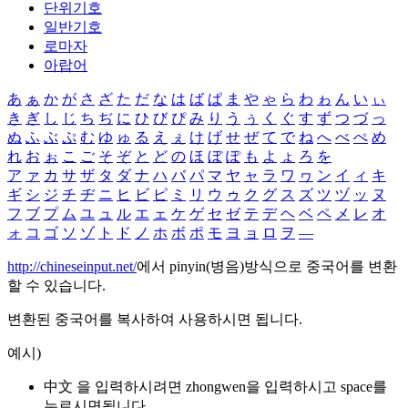
단위기호
일반기호
로마자
아랍어
あ
ぁ
か
が
さ
ざ
た
だ
な
は
ば
ぱ
ま
や
ゃ
ら
わ
ゎ
ん
い
ぃ
き
ぎ
し
じ
ち
ぢ
に
ひ
び
ぴ
み
り
う
ぅ
く
ぐ
す
ず
つ
づ
っ
ぬ
ふ
ぶ
ぷ
む
ゆ
ゅ
る
え
ぇ
け
げ
せ
ぜ
て
で
ね
へ
べ
ぺ
め
れ
お
ぉ
こ
ご
そ
ぞ
と
ど
の
ほ
ぼ
ぽ
も
よ
ょ
ろ
を
ア
ァ
カ
サ
ザ
タ
ダ
ナ
ハ
バ
パ
マ
ヤ
ャ
ラ
ワ
ヮ
ン
イ
ィ
キ
ギ
シ
ジ
チ
ヂ
ニ
ヒ
ビ
ピ
ミ
リ
ウ
ゥ
ク
グ
ス
ズ
ツ
ヅ
ッ
ヌ
フ
ブ
プ
ム
ユ
ュ
ル
エ
ェ
ケ
ゲ
セ
ゼ
テ
デ
ヘ
ベ
ペ
メ
レ
オ
ォ
コ
ゴ
ソ
ゾ
ト
ド
ノ
ホ
ボ
ポ
モ
ヨ
ョ
ロ
ヲ
―
http://chineseinput.net/
에서 pinyin(병음)방식으로 중국어를 변환
할 수 있습니다.
변환된 중국어를 복사하여 사용하시면 됩니다.
예시)
中文 을 입력하시려면
zhongwen
을 입력하시고 space를
누르시면됩니다.