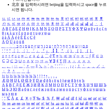
北京 을 입력하시려면
beijing
을 입력하시고 space를 누르
시면 됩니다.
ㅥ
ㅦ
ㅧ
ㅨ
ㅩ
ㅪ
ㅫ
ㅬ
ㅭ
ㅮ
ㅯ
ㅰ
ㅱ
ㅲ
ㅳ
ㅴ
ㅵ
ㅶ
ㅷ
ㅸ
ㅹ
ㅺ
ㅻ
ㅼ
ㅽ
ㅾ
ㅿ
ㆀ
ㆁ
ㆂ
ㆃ
ㆄ
ㆅ
ㆆ
ㆇ
ㆈ
ㆉ
ㆊ
ㆋ
ㆌ
ㆍ
ㆎ
Α
Β
Γ
Δ
Ε
Ζ
Η
Θ
Ι
Κ
Λ
Μ
Ν
Ξ
Ο
Π
Ρ
Σ
Τ
Υ
Φ
Χ
Ψ
Ω
α
β
γ
δ
ε
ζ
η
θ
ι
κ
λ
μ
ν
ξ
ο
π
ρ
σ
τ
υ
φ
χ
ψ
ω
á
à
Á
À
é
è
É
È
ç
Ç
ê
Ä
Ö
Ü
ä
ö
ü
ß
ְ
ֳ
ֲ
ֱ
ָ
ַ
ֵ
ֶ
ִ
ֹ
ּ
ֻ
ׂ
ׁ
ּ
ב
ה
נ
מ
צ
ת
ץ
ש
ד
ג
כ
ע
י
ח
ל
ך
ף
ק
ר
א
ט
ו
ן
ם
פ
‘
’
“
”
〔
〕
〈
〉
「
」
『
』
【
】
＂
（
）
［
］
｛
｝
±
×
÷
≠
≤
≥
∞
∴
♂
♀
∠
⊥
⌒
∂
∇
≡
≒
≪
≫
√
∽
∝
∵
∫
∬
∈
∋
⊆
⊇
⊂
⊃
∪
∩
∧
∨
￢
⇒
⇔
∀
∃
∮
∑
∏
＋
－
＜
＝
＞
、
。
·
‥
…
¨
〃
―
∥
＼
∼
´
～
ˇ
˘
˝
˚
˙
¸
˛
¡
¿
ː
！
＇
，
．
／
：
；
？
＾
＿
｀
｜
½
⅓
⅔
¼
¾
⅛
⅜
⅝
⅞
¹
²
³
⁴
ⁿ
₁
₂
₃
₄
Æ
Ð
Ħ
Ĳ
Ł
Ø
Œ
Þ
Ŧ
Ŋ
æ
đ
ð
ħ
ı
ĳ
ĸ
ŀ
ł
ø
œ
ß
þ
ŧ
ŋ
ŉ
А
Б
В
Г
Д
Е
Ё
Ж
З
И
Й
К
Л
М
Н
О
П
Р
С
Т
У
Ф
Х
Ц
Ч
Ш
Щ
Ъ
Ы
Ь
Э
Ю
Я
а
б
в
г
д
е
ё
ж
з
и
й
к
л
м
н
о
п
р
с
т
у
ф
х
ц
ч
ш
щ
ъ
ы
ь
э
ю
я
′
″
℃
Å
￠
￡
￥
¤
℉
‰
＄
％
Ｆ
￦
㎕
㎖
㎗
ℓ
㎘
㏄
㎣
㎤
㎥
㎦
㎙
㎚
㎛
㎜
㎝
㎞
㎟
㎠
㎡
㎢
㏊
㎍
㎎
㎏
㏏
㎈
㎉
㏈
㎧
㎨
㎰
㎱
㎲
㎳
㎴
㎵
㎶
㎷
㎸
㎹
㎀
㎁
㎂
㎃
㎄
㎺
㎻
㎽
㎾
㎿
㎐
㎑