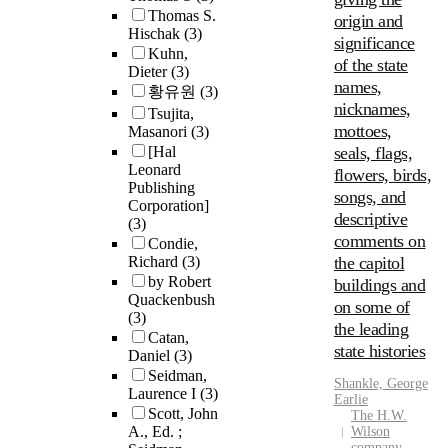
Thomas S.
origin and
Hischak
(3)
significance
Kuhn,
of the state
Dieter
(3)
names,
황유원
(3)
nicknames,
Tsujita,
mottoes,
Masanori
(3)
[Hal
seals, flags,
Leonard
flowers, birds,
Publishing
songs, and
Corporation]
descriptive
(3)
comments on
Condie,
Richard
(3)
the capitol
by Robert
buildings and
Quackenbush
on some of
(3)
the leading
Catan,
state histories
Daniel
(3)
Seidman,
Shankle, George
Laurence I
(3)
Earlie
Scott, John
The H.W.
A., Ed. ;
Wilson
company