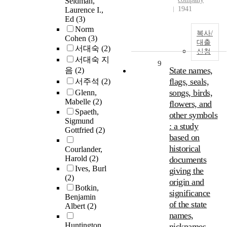
Seidman,
1941
Laurence I.,
Ed
(3)
Norm
복사/
Cohen
(3)
대출
서대숙
(2)
신청
서대숙 지
9
State names,
음
(2)
flags, seals,
서주석
(2)
songs, birds,
Glenn,
Mabelle
(2)
flowers, and
Spaeth,
other symbols
Sigmund
: a study
Gottfried
(2)
based on
historical
Courlander,
Harold
(2)
documents
Ives, Burl
giving the
(2)
origin and
Botkin,
significance
Benjamin
of the state
Albert
(2)
names,
Huntington,
nicknames,