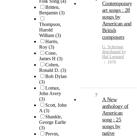
Folk Song
(4)
Contemporary
Britten,
art songs : 28
Benjamin
(3)
songs by
American and
Thompson,
Harold
British
William
(3)
composers
Harris,
Roy
(3)
G. Schirmer
distributed by
Cone,
Hal Leonard
James H
(3)
1970
Cohen,
Ronald D.
(3)
Bob Dylan
(3)
Lomax,
John Avery
7
(3)
A New
Scott, John
anthology of
A
(3)
American
Shankle,
song : 25
George Earlie
songs by
(3)
native
Previn,