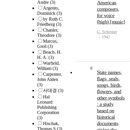
Andre
(3)
American
Argento,
composers,
Dominick
(3)
for voice
by Ruth C.
(high) [music]
Friedberg
(3)
Chanler,
G. Schirmer
Theodore
(3)
1942
Marcus,
Greil
(3)
Beach, H.
H. A.
(3)
Warfield,
William
(3)
8
State names,
Carpenter,
flags, seals,
John Alden
(3)
songs, birds,
서대경
(3)
flowers, and
Hal
other symbols
Leonard
: a study
Publishing
based on
Corporation
historical
(3)
documents
Hischak,
Thomas S
(3)
giving the