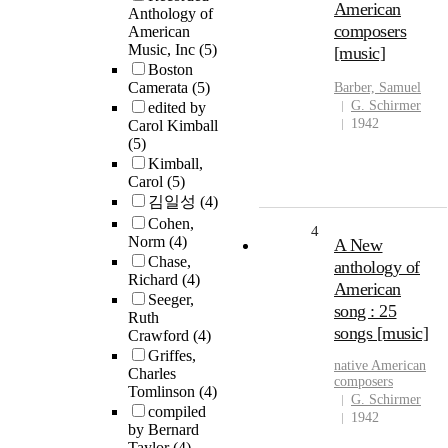
American
Anthology of
composers
American
Music, Inc
(5)
[music]
Boston
Camerata
(5)
Barber, Samuel
G. Schirmer
edited by
1942
Carol Kimball
(5)
Kimball,
Carol
(5)
김일성
(4)
Cohen,
4
Norm
(4)
A New
Chase,
anthology of
Richard
(4)
American
Seeger,
song : 25
Ruth
songs [music]
Crawford
(4)
Griffes,
native American
Charles
composers
Tomlinson
(4)
G. Schirmer
compiled
1942
by Bernard
Taylor
(4)