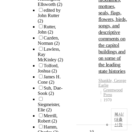
Ellsworth
(2)
mottoes,
edited by
seals, flags,
John Rutter
flowers, birds,
(2)
songs, and
Rutter,
descriptive
John
(2)
Cazden,
comments on
Norman
(2)
the capitol
Lawless,
buildings and
Ray
on some of
McKinley
(2)
the leading
Tolford,
state histories
Joshua
(2)
James H.
Shankle, George
Cone
(2)
Earlie
Suh, Dae-
Greenwood
Sook
(2)
Press
1970
Siegmeister,
Elie
(2)
복사/
Merrill,
대출
Robert
(2)
신청
Hamm,
10