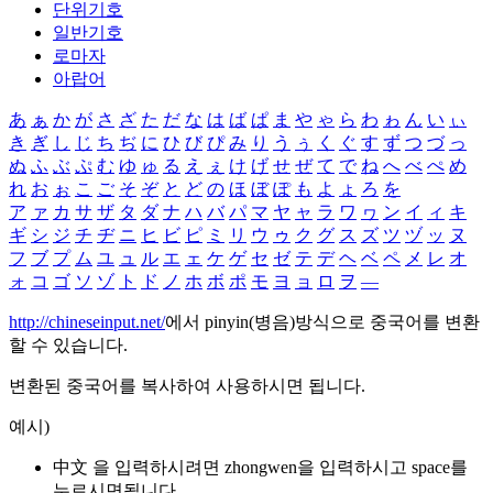
단위기호
일반기호
로마자
아랍어
あ
ぁ
か
が
さ
ざ
た
だ
な
は
ば
ぱ
ま
や
ゃ
ら
わ
ゎ
ん
い
ぃ
き
ぎ
し
じ
ち
ぢ
に
ひ
び
ぴ
み
り
う
ぅ
く
ぐ
す
ず
つ
づ
っ
ぬ
ふ
ぶ
ぷ
む
ゆ
ゅ
る
え
ぇ
け
げ
せ
ぜ
て
で
ね
へ
べ
ぺ
め
れ
お
ぉ
こ
ご
そ
ぞ
と
ど
の
ほ
ぼ
ぽ
も
よ
ょ
ろ
を
ア
ァ
カ
サ
ザ
タ
ダ
ナ
ハ
バ
パ
マ
ヤ
ャ
ラ
ワ
ヮ
ン
イ
ィ
キ
ギ
シ
ジ
チ
ヂ
ニ
ヒ
ビ
ピ
ミ
リ
ウ
ゥ
ク
グ
ス
ズ
ツ
ヅ
ッ
ヌ
フ
ブ
プ
ム
ユ
ュ
ル
エ
ェ
ケ
ゲ
セ
ゼ
テ
デ
ヘ
ベ
ペ
メ
レ
オ
ォ
コ
ゴ
ソ
ゾ
ト
ド
ノ
ホ
ボ
ポ
モ
ヨ
ョ
ロ
ヲ
―
http://chineseinput.net/
에서 pinyin(병음)방식으로 중국어를 변환
할 수 있습니다.
변환된 중국어를 복사하여 사용하시면 됩니다.
예시)
中文 을 입력하시려면
zhongwen
을 입력하시고 space를
누르시면됩니다.