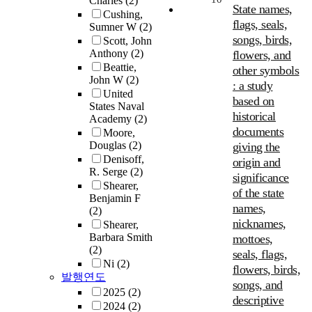
Charles
(2)
State names,
Cushing,
flags, seals,
Sumner W
(2)
songs, birds,
Scott, John
Anthony
(2)
flowers, and
Beattie,
other symbols
John W
(2)
: a study
United
based on
States Naval
historical
Academy
(2)
documents
Moore,
Douglas
(2)
giving the
Denisoff,
origin and
R. Serge
(2)
significance
Shearer,
of the state
Benjamin F
names,
(2)
nicknames,
Shearer,
Barbara Smith
mottoes,
(2)
seals, flags,
Ni
(2)
flowers, birds,
발행연도
songs, and
2025
(2)
descriptive
2024
(2)