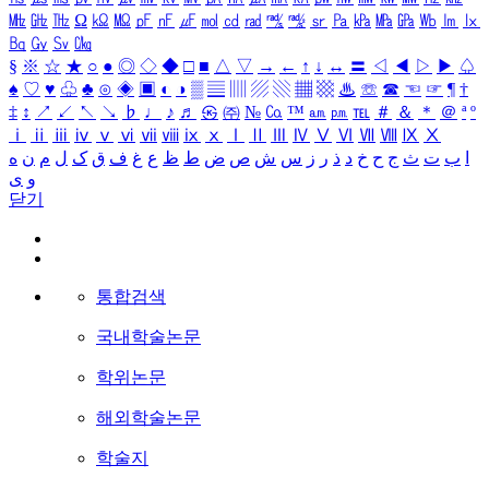
㎒
㎓
㎔
Ω
㏀
㏁
㎊
㎋
㎌
㏖
㏅
㎭
㎮
㎯
㏛
㎩
㎪
㎫
㎬
㏝
㏐
㏓
㏃
㏉
㏜
㏆
§
※
☆
★
○
●
◎
◇
◆
□
■
△
▽
→
←
↑
↓
↔
〓
◁
◀
▷
▶
♤
♠
♡
♥
♧
♣
⊙
◈
▣
◐
◑
▒
▤
▥
▨
▧
▦
▩
♨
☏
☎
☜
☞
¶
†
‡
↕
↗
↙
↖
↘
♭
♩
♪
♬
㉿
㈜
№
㏇
™
㏂
㏘
℡
＃
＆
＊
＠
ª
º
ⅰ
ⅱ
ⅲ
ⅳ
ⅴ
ⅵ
ⅶ
ⅷ
ⅸ
ⅹ
Ⅰ
Ⅱ
Ⅲ
Ⅳ
Ⅴ
Ⅵ
Ⅶ
Ⅷ
Ⅸ
Ⅹ
ا
ب
ت
ث
ج
ح
خ
د
ذ
ر
ز
س
ش
ص
ض
ط
ظ
ع
غ
ف
ق
ک
ل
م
ن
ه
و
ی
닫기
통합검색
국내학술논문
학위논문
해외학술논문
학술지