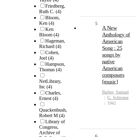
Friedberg,
Ruth C.
(4)
Bloom,
Ken
(4)
5
A New
Ken
Anthology of
Bloom
(4)
Hageman,
American
Richard
(4)
Song : 25
Cohen,
songs by
Joel
(4)
native
Hampson,
American
Thomas
(4)
composers
NetLibrary,
[music]
Inc
(4)
Barber, Samuel
Charles,
G. Schirmer
Ernest
(4)
1942
Quackenbush,
Robert M
(4)
Library of
Congress,
Archive of
6