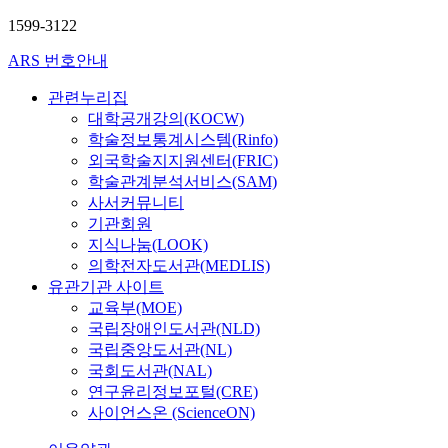
1599-3122
ARS 번호안내
관련누리집
대학공개강의(KOCW)
학술정보통계시스템(Rinfo)
외국학술지지원센터(FRIC)
학술관계분석서비스(SAM)
사서커뮤니티
기관회원
지식나눔(LOOK)
의학전자도서관(MEDLIS)
유관기관 사이트
교육부(MOE)
국립장애인도서관(NLD)
국립중앙도서관(NL)
국회도서관(NAL)
연구윤리정보포털(CRE)
사이언스온 (ScienceON)