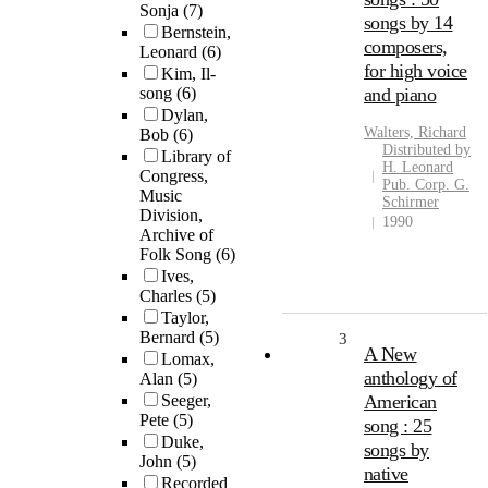
Sonja
(7)
songs by 14
Bernstein,
composers,
Leonard
(6)
for high voice
Kim, Il-
song
(6)
and piano
Dylan,
Walters, Richard
Bob
(6)
Distributed by
Library of
H. Leonard
Congress,
Pub. Corp. G.
Music
Schirmer
Division,
1990
Archive of
Folk Song
(6)
Ives,
Charles
(5)
Taylor,
Bernard
(5)
3
A New
Lomax,
anthology of
Alan
(5)
Seeger,
American
Pete
(5)
song : 25
Duke,
songs by
John
(5)
native
Recorded