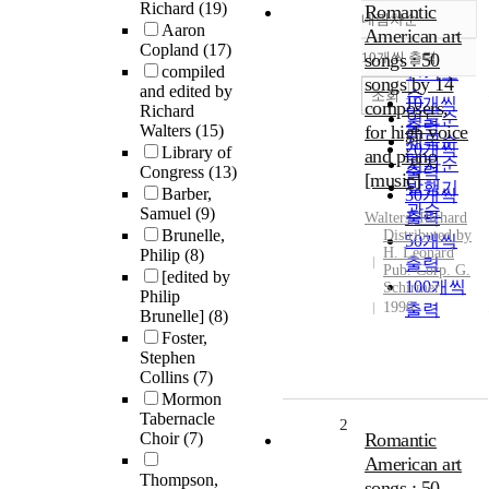
Richard
(19)
Romantic
내림차순
정확도
Aaron
American art
Copland
(17)
순
10개씩 출력
songs : 50
내림차순
compiled
인기도
songs by 14
and edited by
순
조회
10개씩
composers,
Richard
연도순
출력
Walters
(15)
for high voice
제목순
20개씩
Library of
and piano
저자순
Congress
(13)
출력
[music]
발행기
Barber,
30개씩
관순
Samuel
(9)
출력
Walters, Richard
Brunelle,
Distributed by
50개씩
H. Leonard
Philip
(8)
출력
Pub. Corp. G.
[edited by
100개씩
Schirmer
Philip
1990
출력
Brunelle]
(8)
Foster,
Stephen
Collins
(7)
Mormon
Tabernacle
2
Choir
(7)
Romantic
American art
Thompson,
songs : 50