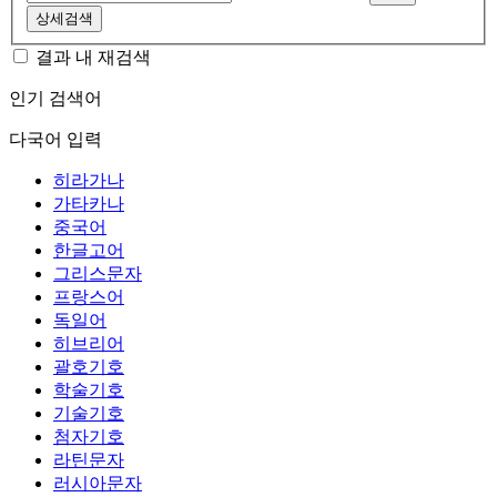
상세검색
결과 내 재검색
인기 검색어
다국어 입력
히라가나
가타카나
중국어
한글고어
그리스문자
프랑스어
독일어
히브리어
괄호기호
학술기호
기술기호
첨자기호
라틴문자
러시아문자