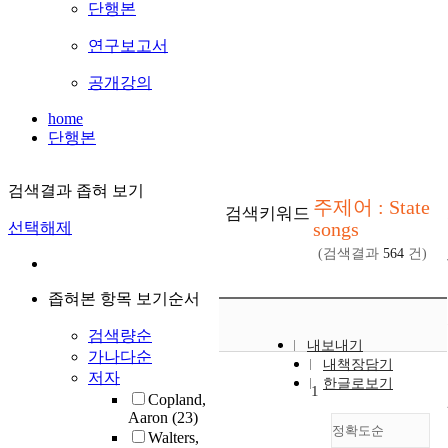
단행본
연구보고서
공개강의
home
단행본
검색결과 좁혀 보기
주제어 : State
검색키워드
songs
선택해제
(검색결과
564
건)
좁혀본 항목 보기순서
검색량순
내보내기
가나다순
내책장담기
저자
한글로보기
1
Copland,
Aaron
(23)
정확도순
Walters,