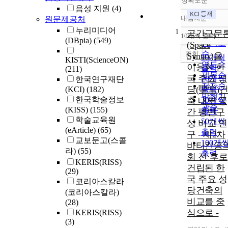
정확도순
음성 지원
(4)
내림차순
원문제공처
정확도
누리미디어
1
순
공간구문
10개씩 출력
내림차
(DBpia)
(549)
인기도
(Space
순
조회
Syntax)을
10개씩
KISTI(ScienceON)
연도순
이용한 한
출력
(211)
제목순
국 주요 성
20개씩
한국연구재단
저자순
당(聖堂)건
(KCI)
(182)
출력
발행기
한국학술정보
축 내부 공
30개씩
관순
(KISS)
(155)
출력
간 평면구
학술교육원
50개씩
성 비교 연
(eArticle)
(65)
출력
구 - 제2차
교보문고(스콜
100개
바티칸공
라)
(55)
출력
회 전·후로
KERIS(RISS)
건립된 한
(29)
국 주요 성
코리아스칼라
당건축의
(코리아스칼라)
비교를 중
(28)
심으로 -
KERIS(RISS)
(3)