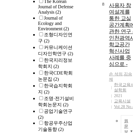
The Korean
8
사용자 참
private office
Journal of Defense
여설계를
space, while
Analysis
(2)
private and
Journal of
통한 교실
Ecology and
multi-office
공간계획
Environment
(2)
should plan fo
관한 연구 
조형디자인연
space
인천광역
구
(2)
configuration
학교공간
커뮤니케이션
changes so tha
혁신사업
space can be
디자인학연구
(2)
사례를 중
used efficiently
한국지리정보
심으로 -
학회지
(2)
한국CDE학회
손 석의
,
김승
논문집
(2)
제
한국교육
한국습지학회
설학회
지
(2)
2021
조명·전기설비
교육시설
학회논문지
(2)
Vol.28 No.
공업기술연구
(2)
원
항공우주산업
문
기술동향
(2)
보