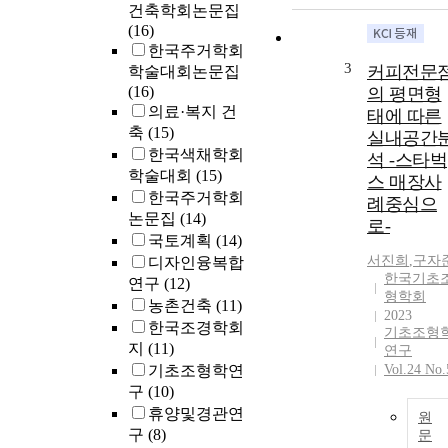
건축학회논문집
(16)
한국주거학회
3
커피전문
학술대회논문집
(16)
의 평면형
의료·복지 건
태에 따른
축
(15)
실내공간
한국색채학회
석 -스타벅
학술대회
(15)
스 매장사
한국주거학회
례중심으
논문집
(14)
로-
국토계획
(14)
서진희
,
구자
디자인융복합
한국기초
연구
(12)
형학회
농촌건축
(11)
2023
한국조경학회
기초조형
지
(11)
연구
기초조형학연
Vol.24 No.
구
(10)
휴양및경관연
원
구
(8)
문