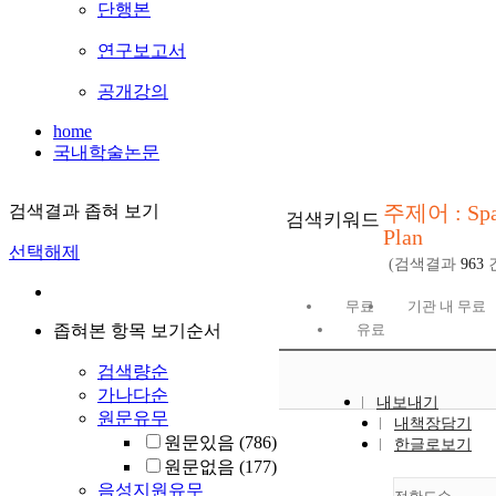
단행본
연구보고서
공개강의
home
국내학술논문
주제어 : Spa
검색결과 좁혀 보기
검색키워드
Plan
선택해제
(검색결과
963
무료
기관 내 무료
좁혀본 항목 보기순서
유료
검색량순
가나다순
내보내기
원문유무
내책장담기
원문있음
(786)
한글로보기
원문없음
(177)
음성지원유무