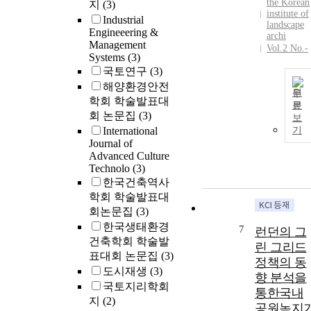
the Korean
지
(3)
the form of a
institute of
Industrial
cafe. 3) It is
landscape
Engineeering &
archi
proposed that
Management
Vol.2 No.-
the public spa
Systems
(3)
be the largest i
국토연구
(3)
the cafe-type
해양환경안전
원
shared office
학회 학술발표대
문
space planning
회 논문집
(3)
보
and the
International
기
integrated
Journal of
shared office
Advanced Culture
space be
Technolo
(3)
planned
한국건축역사
through the
학회 학술발표대
organic
회논문집
(3)
connection of
한국생태환경
7
런던의 그
open office,
건축학회 학술발
린 그리드
conference
표대회 논문집
(3)
room, and rest
정책의 동
도시재생
(3)
area. 4) The
향 분석을
국토지리학회
purpose of
통한국내
지
(2)
providing the
공원녹지