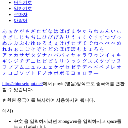
단위기호
일반기호
로마자
아랍어
あ
ぁ
か
が
さ
ざ
た
だ
な
は
ば
ぱ
ま
や
ゃ
ら
わ
ゎ
ん
い
ぃ
き
ぎ
し
じ
ち
ぢ
に
ひ
び
ぴ
み
り
う
ぅ
く
ぐ
す
ず
つ
づ
っ
ぬ
ふ
ぶ
ぷ
む
ゆ
ゅ
る
え
ぇ
け
げ
せ
ぜ
て
で
ね
へ
べ
ぺ
め
れ
お
ぉ
こ
ご
そ
ぞ
と
ど
の
ほ
ぼ
ぽ
も
よ
ょ
ろ
を
ア
ァ
カ
サ
ザ
タ
ダ
ナ
ハ
バ
パ
マ
ヤ
ャ
ラ
ワ
ヮ
ン
イ
ィ
キ
ギ
シ
ジ
チ
ヂ
ニ
ヒ
ビ
ピ
ミ
リ
ウ
ゥ
ク
グ
ス
ズ
ツ
ヅ
ッ
ヌ
フ
ブ
プ
ム
ユ
ュ
ル
エ
ェ
ケ
ゲ
セ
ゼ
テ
デ
ヘ
ベ
ペ
メ
レ
オ
ォ
コ
ゴ
ソ
ゾ
ト
ド
ノ
ホ
ボ
ポ
モ
ヨ
ョ
ロ
ヲ
―
http://chineseinput.net/
에서 pinyin(병음)방식으로 중국어를 변환
할 수 있습니다.
변환된 중국어를 복사하여 사용하시면 됩니다.
예시)
中文 을 입력하시려면
zhongwen
을 입력하시고 space를
누르시면됩니다.