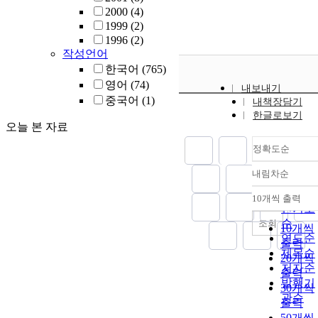
2000
(4)
1999
(2)
1996
(2)
작성언어
한국어
(765)
영어
(74)
내보내기
중국어
(1)
내책장담기
한글로보기
오늘 본 자료
정확도순
내림차순
정확도
순
10개씩 출력
내림차
인기도
순
조회
10개씩
연도순
출력
제목순
20개씩
저자순
출력
발행기
30개씩
관순
출력
50개씩