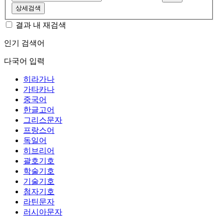
상세검색
결과 내 재검색
인기 검색어
다국어 입력
히라가나
가타카나
중국어
한글고어
그리스문자
프랑스어
독일어
히브리어
괄호기호
학술기호
기술기호
첨자기호
라틴문자
러시아문자