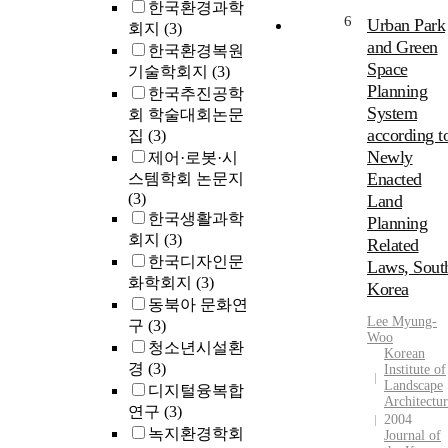
In the analysis
한국환경과학
6
of the space
Urban Park
회지
(3)
program of the
and Green
한국환경복원
Sare, the
Space
기술학회지
(3)
distribution of
Planning
한국추진공학
spatial
System
회 학술대회논문
composition b
according t
집
(3)
type differed
Newly
제어·로봇·시
greatly. 2) In
Enacted
스템학회 논문지
order to ensure
(3)
Land
the convenien
한국생활과학
Planning
and work
회지
(3)
efficiency of
Related
한국디자인문
users in
Laws, Sout
화학회지
(3)
planning a
Korea
shared office, i
동북아 문화연
Lee Myung-
is necessary to
구
(3)
Woo
plan for all the
청소년시설환
Korean
space
경
(3)
Institute of
components a
Landscape
디지털융복합
Architectu
functions,
연구
(3)
2004
except for a
녹지환경학회
Journal of
private office i