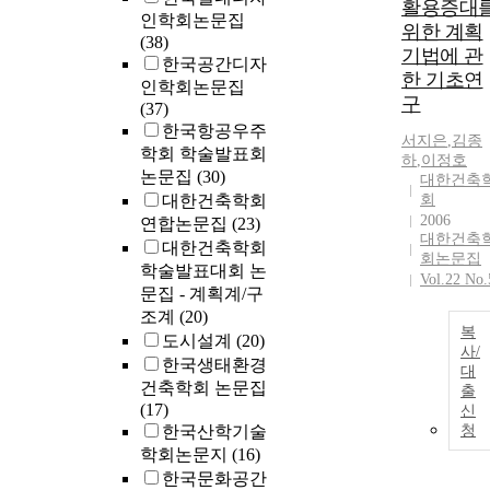
활용증대
인학회논문집
위한 계획
(38)
기법에 관
한국공간디자
한 기초연
인학회논문집
구
(37)
한국항공우주
서지은
,
김종
학회 학술발표회
하
,
이정호
논문집
(30)
대한건축
대한건축학회
회
2006
연합논문집
(23)
대한건축
대한건축학회
회논문집
학술발표대회 논
Vol.22 No.
문집 - 계획계/구
조계
(20)
복
도시설계
(20)
사/
한국생태환경
대
건축학회 논문집
출
(17)
신
한국산학기술
청
학회논문지
(16)
한국문화공간