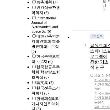
보
농촌계획
(7)
기
인간식물환경
2
학회지
(6)
International
Journal of
Aeronautical and
Space Sc
(6)
대한건축학회
지회연합회 학술
4
공유오피
발표대회논문집
스페이스
(6)
로그램에
한국콘텐츠학
회논문지
(6)
관한 기초
한국항공우주
적 연구
학회 학술발표회
박미홍
,
임호
초록집
(6)
한국문화
論文集
(5)
간건축학
한국전통조경
2019
학회지
(5)
한국문화
간건축학
한국퍼실리티
논문집
매니지먼트학회
Vol.- No.6
지
(5)