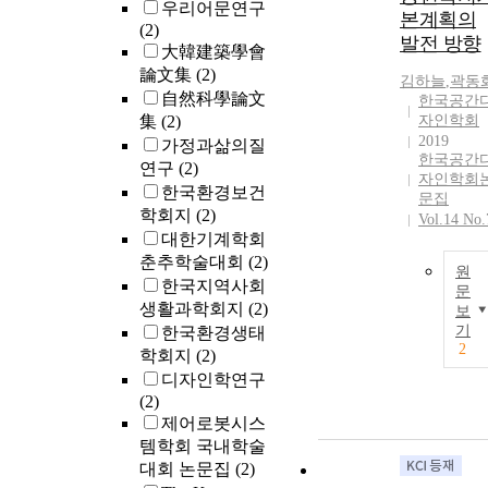
우리어문연구
maximum
본계획의
(2)
amount of wor
발전 방향
大韓建築學會
space in the
incubating typ
論文集
(2)
김하늘
,
곽동
shared office
自然科學論文
한국공간
space plan is t
集
(2)
자인학회
plan the space
2019
가정과삶의질
to ensure free
한국공간
연구
(2)
자인학회
use and efficie
한국환경보건
문집
work through
학회지
(2)
Vol.14 No.
the proper
대한기계학회
configuration
춘추학술대회
(2)
and
원
한국지역사회
arrangement of
문
생활과학회지
(2)
보
private and
기
한국환경생태
open offices. 5
2
학회지
(2)
In planning
shared office
디자인학연구
space as a
(2)
network, it is
제어로봇시스
necessary to
템학회 국내학술
place a greater
대회 논문집
(2)
emphasis on