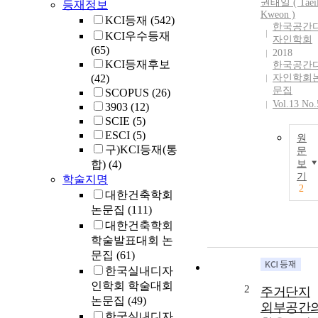
권태일 ( Taeil
등재정보
Kweon )
KCI등재
(542)
한국공간
KCI우수등재
자인학회
(65)
2018
KCI등재후보
한국공간
(42)
자인학회
문집
SCOPUS
(26)
Vol.13 No.
3903
(12)
SCIE
(5)
ESCI
(5)
원
구)KCI등재(통
문
합)
(4)
보
기
학술지명
2
대한건축학회
논문집
(111)
대한건축학회
학술발표대회 논
문집
(61)
한국실내디자
인학회 학술대회
2
주거단지
논문집
(49)
외부공간
한국실내디자