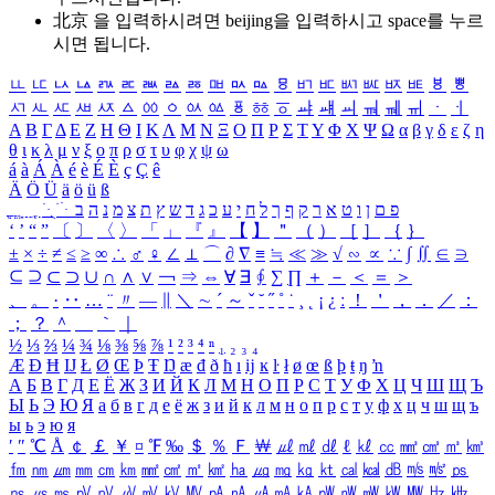
北京 을 입력하시려면
beijing
을 입력하시고 space를 누르
시면 됩니다.
ㅥ
ㅦ
ㅧ
ㅨ
ㅩ
ㅪ
ㅫ
ㅬ
ㅭ
ㅮ
ㅯ
ㅰ
ㅱ
ㅲ
ㅳ
ㅴ
ㅵ
ㅶ
ㅷ
ㅸ
ㅹ
ㅺ
ㅻ
ㅼ
ㅽ
ㅾ
ㅿ
ㆀ
ㆁ
ㆂ
ㆃ
ㆄ
ㆅ
ㆆ
ㆇ
ㆈ
ㆉ
ㆊ
ㆋ
ㆌ
ㆍ
ㆎ
Α
Β
Γ
Δ
Ε
Ζ
Η
Θ
Ι
Κ
Λ
Μ
Ν
Ξ
Ο
Π
Ρ
Σ
Τ
Υ
Φ
Χ
Ψ
Ω
α
β
γ
δ
ε
ζ
η
θ
ι
κ
λ
μ
ν
ξ
ο
π
ρ
σ
τ
υ
φ
χ
ψ
ω
á
à
Á
À
é
è
É
È
ç
Ç
ê
Ä
Ö
Ü
ä
ö
ü
ß
ְ
ֳ
ֲ
ֱ
ָ
ַ
ֵ
ֶ
ִ
ֹ
ּ
ֻ
ׂ
ׁ
ּ
ב
ה
נ
מ
צ
ת
ץ
ש
ד
ג
כ
ע
י
ח
ל
ך
ף
ק
ר
א
ט
ו
ן
ם
פ
‘
’
“
”
〔
〕
〈
〉
「
」
『
』
【
】
＂
（
）
［
］
｛
｝
±
×
÷
≠
≤
≥
∞
∴
♂
♀
∠
⊥
⌒
∂
∇
≡
≒
≪
≫
√
∽
∝
∵
∫
∬
∈
∋
⊆
⊇
⊂
⊃
∪
∩
∧
∨
￢
⇒
⇔
∀
∃
∮
∑
∏
＋
－
＜
＝
＞
、
。
·
‥
…
¨
〃
―
∥
＼
∼
´
～
ˇ
˘
˝
˚
˙
¸
˛
¡
¿
ː
！
＇
，
．
／
：
；
？
＾
＿
｀
｜
½
⅓
⅔
¼
¾
⅛
⅜
⅝
⅞
¹
²
³
⁴
ⁿ
₁
₂
₃
₄
Æ
Ð
Ħ
Ĳ
Ł
Ø
Œ
Þ
Ŧ
Ŋ
æ
đ
ð
ħ
ı
ĳ
ĸ
ŀ
ł
ø
œ
ß
þ
ŧ
ŋ
ŉ
А
Б
В
Г
Д
Е
Ё
Ж
З
И
Й
К
Л
М
Н
О
П
Р
С
Т
У
Ф
Х
Ц
Ч
Ш
Щ
Ъ
Ы
Ь
Э
Ю
Я
а
б
в
г
д
е
ё
ж
з
и
й
к
л
м
н
о
п
р
с
т
у
ф
х
ц
ч
ш
щ
ъ
ы
ь
э
ю
я
′
″
℃
Å
￠
￡
￥
¤
℉
‰
＄
％
Ｆ
￦
㎕
㎖
㎗
ℓ
㎘
㏄
㎣
㎤
㎥
㎦
㎙
㎚
㎛
㎜
㎝
㎞
㎟
㎠
㎡
㎢
㏊
㎍
㎎
㎏
㏏
㎈
㎉
㏈
㎧
㎨
㎰
㎱
㎲
㎳
㎴
㎵
㎶
㎷
㎸
㎹
㎀
㎁
㎂
㎃
㎄
㎺
㎻
㎽
㎾
㎿
㎐
㎑