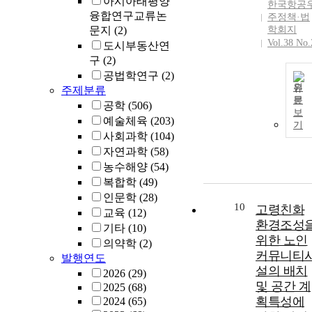
아시아태평양
한국항공
융합연구교류논
주정책·법
문지
(2)
학회지
Vol.38 No.
도시부동산연
구
(2)
공법학연구
(2)
원
주제분류
문
공학
(506)
보
예술체육
(203)
기
사회과학
(104)
자연과학
(58)
농수해양
(54)
복합학
(49)
인문학
(28)
10
고령친화
교육
(12)
환경조성
기타
(10)
위한 노인
의약학
(2)
커뮤니티
발행연도
설의 배치
2026
(29)
및 공간 계
2025
(68)
획특성에
2024
(65)