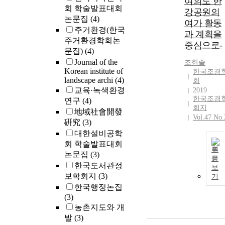
여의도 한
space program.
회 학술발표대회
강공원의
The purpose of
논문집
(4)
여가 활동
this study is to
주거환경(한국
과 계획을
understand the
주거환경학회논
중심으로-
space required,
문집)
(4)
area and scale 
Journal of the
조한솔
shared office
Korean institute of
한국조경
space through
landscape archi
(4)
회
case analysis o
교육·녹색환경
2019
the shared offi
한국조경
연구
(4)
space in and o
회지
地域社會開發
of the country,
Vol.47 No.
硏究
(3)
and to examin
대한설비공학
the
회 학술발표대회
comprehensiv
원
논문집
(3)
spatial
문
한국도서관정
characteristics
보
보학회지
(3)
for the space
기
planning of
한국행정논집
shared office.
(3)
The results are
농촌지도와 개
as following; 1
발
(3)