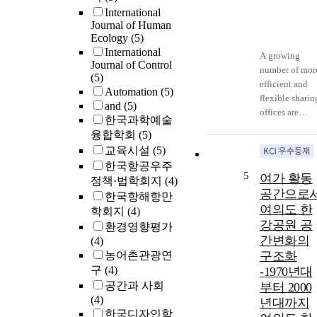
International
Journal of Human
Ecology
(5)
International
A growing
Journal of Control
number of mor
(5)
efficient and
Automation
(5)
flexible sharin
and
(5)
offices are
한국과학예술
stepping up
융합학회
(5)
services to
교육시설
(5)
foster growth-
한국항공우주
prone startups
5
여가 활동
정책·법학회지
(4)
and freelancers
공간으로
한국항해항만
away from one
여의도 한
학회지
(4)
dimensional
강공원 공
shared spaces.
환경영향평가
간변화의
Based on this
(4)
background,
농어촌관광연
구조화
this research is
구
(4)
-1970년대
designed to
공간과 사회
부터 2000
establish a
(4)
년대까지
shared office
한국디자인학