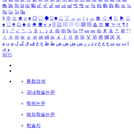
㎒
㎓
㎔
Ω
㏀
㏁
㎊
㎋
㎌
㏖
㏅
㎭
㎮
㎯
㏛
㎩
㎪
㎫
㎬
㏝
㏐
㏓
㏃
㏉
㏜
㏆
§
※
☆
★
○
●
◎
◇
◆
□
■
△
▽
→
←
↑
↓
↔
〓
◁
◀
▷
▶
♤
♠
♡
♥
♧
♣
⊙
◈
▣
◐
◑
▒
▤
▥
▨
▧
▦
▩
♨
☏
☎
☜
☞
¶
†
‡
↕
↗
↙
↖
↘
♭
♩
♪
♬
㉿
㈜
№
㏇
™
㏂
㏘
℡
＃
＆
＊
＠
ª
º
ⅰ
ⅱ
ⅲ
ⅳ
ⅴ
ⅵ
ⅶ
ⅷ
ⅸ
ⅹ
Ⅰ
Ⅱ
Ⅲ
Ⅳ
Ⅴ
Ⅵ
Ⅶ
Ⅷ
Ⅸ
Ⅹ
ا
ب
ت
ث
ج
ح
خ
د
ذ
ر
ز
س
ش
ص
ض
ط
ظ
ع
غ
ف
ق
ک
ل
م
ن
ه
و
ی
닫기
통합검색
국내학술논문
학위논문
해외학술논문
학술지