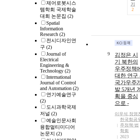
제어로봇시스
기
템학회 국제학술
2
대회 논문집
(2)
Spatial
Information
Research
(2)
전시디자인연
구
(2)
Journal of
9
김정은 시
Electrical
기 북한의
Engineering &
우주정책
Technology
(2)
대한 연구 
International
국가우주
Journal of Control
and Automation
(2)
발 5개년 
연기예술연구
획을 중심
(2)
으로 -
도시과학국제
저널
(2)
이우석
,
정영
한국항공
예술인문사회
주정책⋅법
융합멀티미디어
학회
논문지
(2)
2023