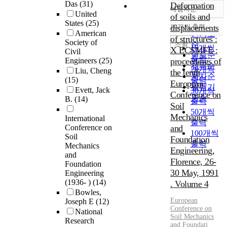
Das
(31)
Deformation
내림차순
정확도
United
of soils and
States
(25)
순
10개씩 출력
displacements
내림차순
American
인기도
of structures :
Society of
순
조회
10개씩
X ECSMFE :
Civil
연도순
출력
Engineers
(25)
proceedings of
제목순
20개씩
Liu, Cheng
the tenth
저자순
(15)
출력
European
발행기
Evett, Jack
30개씩
Conference on
관순
B.
(14)
출력
Soil
50개씩
Mechanics
International
출력
Conference on
and
100개씩
Soil
Foundation
출력
Mechanics
Engineering,
and
Florence, 26-
Foundation
30 May, 1991
Engineering
(1936- )
(14)
. Volume 4
Bowles,
European
Joseph E
(12)
Conference on
National
Soil Mechanics
Research
and Foundati