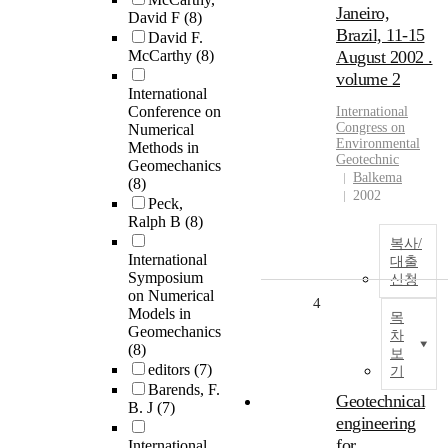
Janeiro,
David F
(8)
Brazil, 11-15
David F.
McCarthy
(8)
August 2002 .
volume 2
International
Conference on
International
Congress on
Numerical
Environmental
Methods in
Geotechnic
Geomechanics
Balkema
(8)
2002
Peck,
Ralph B
(8)
복사/
International
대출
Symposium
신청
on Numerical
4
Models in
목
Geomechanics
차
(8)
보
editors
(7)
기
Barends, F.
Geotechnical
B. J
(7)
engineering
for
International