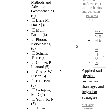
Methods and
conference on
Advances in
soil mechanics
Geomechanics
and geotechn
(6)
Balkema
Braja M.
1999
Das 저
(6)
Muni
복사/
Budhu
(6)
대출
Phoon,
신청
Kok-Kwang
5
(6)
목
Schanz,
차
Tom
(6)
보
Capper, P.
기
Leonard
(5)
Applied soil
Cassie, W.
physical
Fisher
(5)
properties,
F.G. Bell
(5)
drainage, and
Gidigasu,
irrigation
M. D
(5)
strategies
Yong, R. N
(5)
McCarty,
Asian
Lambert B