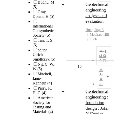
Budhu, M
Geotechnical
(5)
engineering
Gray,
analysis and
Donald H
(5)
evaluation
International
Hunt, Roy E
Geosynthetics
McGraw-Hill
Society
(5)
1986
Tan, T. S
(5)
editor,
복사/
Ulrich
대출
Smoltczyk
(5)
신청
Ng, C. W.
10
W
(5)
목
Mitchell,
차
James
보
Kenneth
(4)
기
Parry, R.
Geotechnical
H. G
(4)
engineering :
American
foundation
Society for
Testing and
design : John
Materials
(4)
N.Cernica