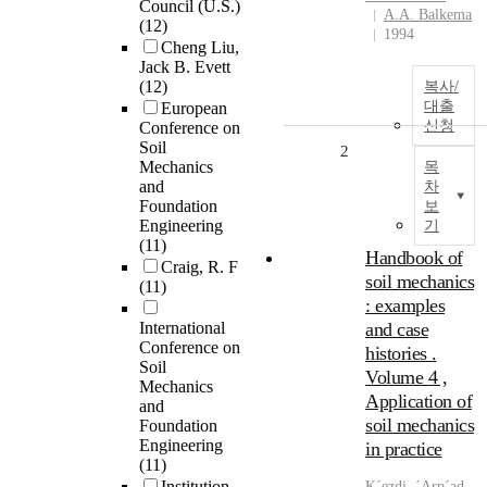
Council (U.S.)
A.A. Balkema
(12)
1994
Cheng Liu,
Jack B. Evett
(12)
복사/
대출
European
신청
Conference on
Soil
2
Mechanics
목
and
차
Foundation
보
Engineering
기
(11)
Handbook of
Craig, R. F
soil mechanics
(11)
: examples
International
and case
Conference on
histories .
Soil
Volume 4 ,
Mechanics
Application of
and
soil mechanics
Foundation
Engineering
in practice
(11)
Institution
K´ezdi, ´Arp´ad