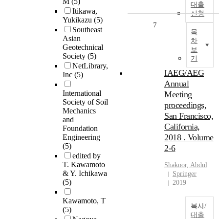
M
(5)
대출
Itikawa,
신청
Yukikazu
(5)
7
Southeast
목
Asian
차
Geotechnical
보
Society
(5)
기
NetLibrary,
IAEG/AEG
Inc
(5)
Annual
International
Meeting
Society of Soil
proceedings,
Mechanics
San Francisco,
and
California,
Foundation
2018 . Volume
Engineering
(5)
2-6
edited by
T. Kawamoto
Shakoor, Abdul
& Y. Ichikawa
Springer
(5)
2019
Kawamoto, T
복사/
(5)
대출