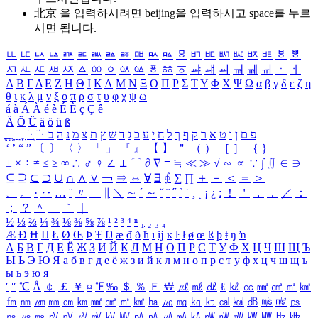
北京 을 입력하시려면
beijing
을 입력하시고 space를 누르
시면 됩니다.
ㅥ
ㅦ
ㅧ
ㅨ
ㅩ
ㅪ
ㅫ
ㅬ
ㅭ
ㅮ
ㅯ
ㅰ
ㅱ
ㅲ
ㅳ
ㅴ
ㅵ
ㅶ
ㅷ
ㅸ
ㅹ
ㅺ
ㅻ
ㅼ
ㅽ
ㅾ
ㅿ
ㆀ
ㆁ
ㆂ
ㆃ
ㆄ
ㆅ
ㆆ
ㆇ
ㆈ
ㆉ
ㆊ
ㆋ
ㆌ
ㆍ
ㆎ
Α
Β
Γ
Δ
Ε
Ζ
Η
Θ
Ι
Κ
Λ
Μ
Ν
Ξ
Ο
Π
Ρ
Σ
Τ
Υ
Φ
Χ
Ψ
Ω
α
β
γ
δ
ε
ζ
η
θ
ι
κ
λ
μ
ν
ξ
ο
π
ρ
σ
τ
υ
φ
χ
ψ
ω
á
à
Á
À
é
è
É
È
ç
Ç
ê
Ä
Ö
Ü
ä
ö
ü
ß
ְ
ֳ
ֲ
ֱ
ָ
ַ
ֵ
ֶ
ִ
ֹ
ּ
ֻ
ׂ
ׁ
ּ
ב
ה
נ
מ
צ
ת
ץ
ש
ד
ג
כ
ע
י
ח
ל
ך
ף
ק
ר
א
ט
ו
ן
ם
פ
‘
’
“
”
〔
〕
〈
〉
「
」
『
』
【
】
＂
（
）
［
］
｛
｝
±
×
÷
≠
≤
≥
∞
∴
♂
♀
∠
⊥
⌒
∂
∇
≡
≒
≪
≫
√
∽
∝
∵
∫
∬
∈
∋
⊆
⊇
⊂
⊃
∪
∩
∧
∨
￢
⇒
⇔
∀
∃
∮
∑
∏
＋
－
＜
＝
＞
、
。
·
‥
…
¨
〃
―
∥
＼
∼
´
～
ˇ
˘
˝
˚
˙
¸
˛
¡
¿
ː
！
＇
，
．
／
：
；
？
＾
＿
｀
｜
½
⅓
⅔
¼
¾
⅛
⅜
⅝
⅞
¹
²
³
⁴
ⁿ
₁
₂
₃
₄
Æ
Ð
Ħ
Ĳ
Ł
Ø
Œ
Þ
Ŧ
Ŋ
æ
đ
ð
ħ
ı
ĳ
ĸ
ŀ
ł
ø
œ
ß
þ
ŧ
ŋ
ŉ
А
Б
В
Г
Д
Е
Ё
Ж
З
И
Й
К
Л
М
Н
О
П
Р
С
Т
У
Ф
Х
Ц
Ч
Ш
Щ
Ъ
Ы
Ь
Э
Ю
Я
а
б
в
г
д
е
ё
ж
з
и
й
к
л
м
н
о
п
р
с
т
у
ф
х
ц
ч
ш
щ
ъ
ы
ь
э
ю
я
′
″
℃
Å
￠
￡
￥
¤
℉
‰
＄
％
Ｆ
￦
㎕
㎖
㎗
ℓ
㎘
㏄
㎣
㎤
㎥
㎦
㎙
㎚
㎛
㎜
㎝
㎞
㎟
㎠
㎡
㎢
㏊
㎍
㎎
㎏
㏏
㎈
㎉
㏈
㎧
㎨
㎰
㎱
㎲
㎳
㎴
㎵
㎶
㎷
㎸
㎹
㎀
㎁
㎂
㎃
㎄
㎺
㎻
㎽
㎾
㎿
㎐
㎑