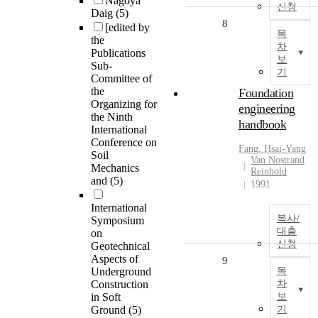
Nagoya
신청
Daig
(5)
8
[edited by
목
the
차
Publications
보
Sub-
기
Committee of
the
Foundation
Organizing for
engineering
the Ninth
handbook
International
Conference on
Fang, Hsai-Yang
Soil
Van Nostrand
Mechanics
Reinhold
and
(5)
1991
International
복사/
Symposium
대출
on
신청
Geotechnical
Aspects of
9
Underground
목
Construction
차
in Soft
보
Ground
(5)
기