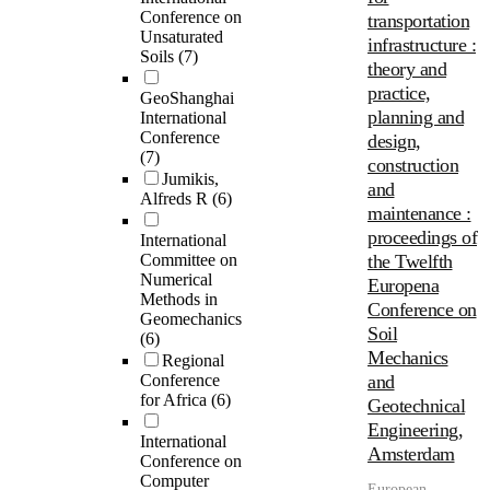
Conference on
transportation
Unsaturated
infrastructure :
Soils
(7)
theory and
practice,
GeoShanghai
planning and
International
Conference
design,
(7)
construction
Jumikis,
and
Alfreds R
(6)
maintenance :
proceedings of
International
Committee on
the Twelfth
Numerical
Europena
Methods in
Conference on
Geomechanics
Soil
(6)
Mechanics
Regional
Conference
and
for Africa
(6)
Geotechnical
Engineering,
International
Amsterdam
Conference on
Computer
European