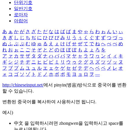
단위기호
일반기호
로마자
아랍어
あ
ぁ
か
が
さ
ざ
た
だ
な
は
ば
ぱ
ま
や
ゃ
ら
わ
ゎ
ん
い
ぃ
き
ぎ
し
じ
ち
ぢ
に
ひ
び
ぴ
み
り
う
ぅ
く
ぐ
す
ず
つ
づ
っ
ぬ
ふ
ぶ
ぷ
む
ゆ
ゅ
る
え
ぇ
け
げ
せ
ぜ
て
で
ね
へ
べ
ぺ
め
れ
お
ぉ
こ
ご
そ
ぞ
と
ど
の
ほ
ぼ
ぽ
も
よ
ょ
ろ
を
ア
ァ
カ
サ
ザ
タ
ダ
ナ
ハ
バ
パ
マ
ヤ
ャ
ラ
ワ
ヮ
ン
イ
ィ
キ
ギ
シ
ジ
チ
ヂ
ニ
ヒ
ビ
ピ
ミ
リ
ウ
ゥ
ク
グ
ス
ズ
ツ
ヅ
ッ
ヌ
フ
ブ
プ
ム
ユ
ュ
ル
エ
ェ
ケ
ゲ
セ
ゼ
テ
デ
ヘ
ベ
ペ
メ
レ
オ
ォ
コ
ゴ
ソ
ゾ
ト
ド
ノ
ホ
ボ
ポ
モ
ヨ
ョ
ロ
ヲ
―
http://chineseinput.net/
에서 pinyin(병음)방식으로 중국어를 변환
할 수 있습니다.
변환된 중국어를 복사하여 사용하시면 됩니다.
예시)
中文 을 입력하시려면
zhongwen
을 입력하시고 space를
누르시면됩니다.