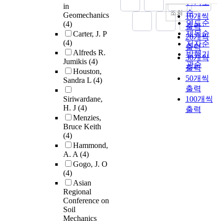
인기도
in
순
조회
Geomechanics
10개씩
연도순
(4)
출력
제목순
Carter, J. P
20개씩
(4)
저자순
출력
Alfreds R.
발행기
30개씩
Jumikis
(4)
관순
출력
Houston,
50개씩
Sandra L
(4)
출력
Siriwardane,
100개씩
H. J
(4)
출력
Menzies,
Bruce Keith
(4)
Hammond,
A. A
(4)
Gogo, J. O
(4)
Asian
Regional
Conference on
Soil
Mechanics