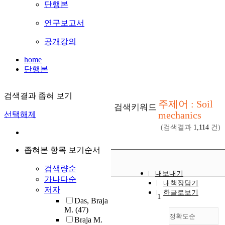
단행본
연구보고서
공개강의
home
단행본
검색결과 좁혀 보기
주제어 : Soil
검색키워드
mechanics
선택해제
(검색결과
1,114
건)
좁혀본 항목 보기순서
검색량순
내보내기
가나다순
내책장담기
저자
한글로보기
1
Das, Braja
M.
(47)
정확도순
Braja M.