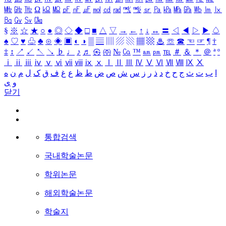
㎒
㎓
㎔
Ω
㏀
㏁
㎊
㎋
㎌
㏖
㏅
㎭
㎮
㎯
㏛
㎩
㎪
㎫
㎬
㏝
㏐
㏓
㏃
㏉
㏜
㏆
§
※
☆
★
○
●
◎
◇
◆
□
■
△
▽
→
←
↑
↓
↔
〓
◁
◀
▷
▶
♤
♠
♡
♥
♧
♣
⊙
◈
▣
◐
◑
▒
▤
▥
▨
▧
▦
▩
♨
☏
☎
☜
☞
¶
†
‡
↕
↗
↙
↖
↘
♭
♩
♪
♬
㉿
㈜
№
㏇
™
㏂
㏘
℡
＃
＆
＊
＠
ª
º
ⅰ
ⅱ
ⅲ
ⅳ
ⅴ
ⅵ
ⅶ
ⅷ
ⅸ
ⅹ
Ⅰ
Ⅱ
Ⅲ
Ⅳ
Ⅴ
Ⅵ
Ⅶ
Ⅷ
Ⅸ
Ⅹ
ا
ب
ت
ث
ج
ح
خ
د
ذ
ر
ز
س
ش
ص
ض
ط
ظ
ع
غ
ف
ق
ک
ل
م
ن
ه
و
ی
닫기
통합검색
국내학술논문
학위논문
해외학술논문
학술지