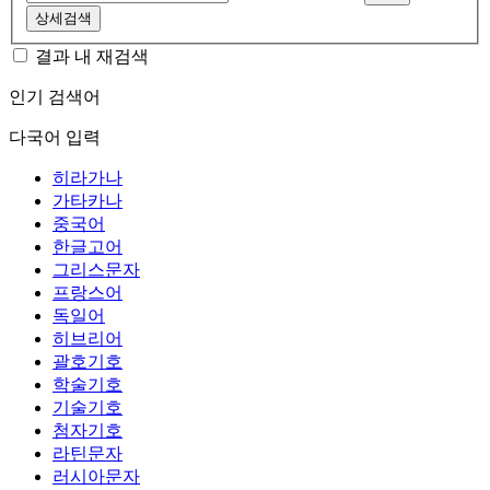
상세검색
결과 내 재검색
인기 검색어
다국어 입력
히라가나
가타카나
중국어
한글고어
그리스문자
프랑스어
독일어
히브리어
괄호기호
학술기호
기술기호
첨자기호
라틴문자
러시아문자