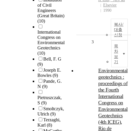
of Civil
Elsevier
Engineers
1990
(Great Britain)
(10)
복사/
대출
International
신청
Congress on
3
Environmental
목
Geotechnics
차
(10)
보
Bell, F. G
기
(9)
Joseph E.
Environmental
Bowles
(9)
geotechnics :
Pande, G.
proceedings of
N
(9)
the Fourth
International
Pietruszczak,
Congress on
S
(9)
Smoltczyk,
Environmental
Ulrich
(9)
Geotechnics
Terzaghi,
(4th ICEG),
Karl
(8)
Rio de
McCarthy,