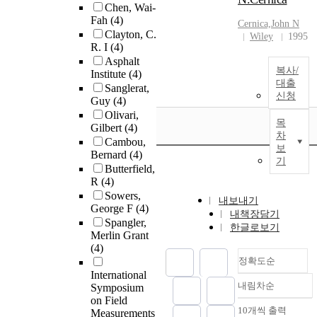
Chen, Wai-
Fah
(4)
Cernica,John N
Clayton, C.
Wiley
1995
R. I
(4)
Asphalt
복사/
Institute
(4)
대출
Sanglerat,
신청
Guy
(4)
Olivari,
목
Gilbert
(4)
차
Cambou,
보
Bernard
(4)
기
Butterfield,
R
(4)
Sowers,
내보내기
George F
(4)
내책장담기
Spangler,
한글로보기
Merlin Grant
(4)
정확도순
International
내림차순
Symposium
정확도
on Field
순
10개씩 출력
Measurements
내림차순