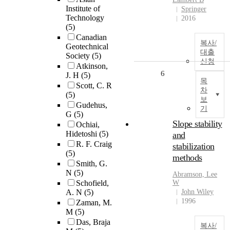
Institute of
Springer
Technology
2016
(5)
Canadian
복사/
Geotechnical
대출
Society
(5)
신청
Atkinson,
6
J. H
(5)
목
Scott, C. R
차
(5)
보
Gudehus,
기
G
(5)
Slope stability
Ochiai,
Hidetoshi
(5)
and
R. F. Craig
stabilization
(5)
methods
Smith, G.
N
(5)
Abramson, Lee
Schofield,
W
A. N
(5)
John Wiley
1996
Zaman, M.
M
(5)
Das, Braja
복사/