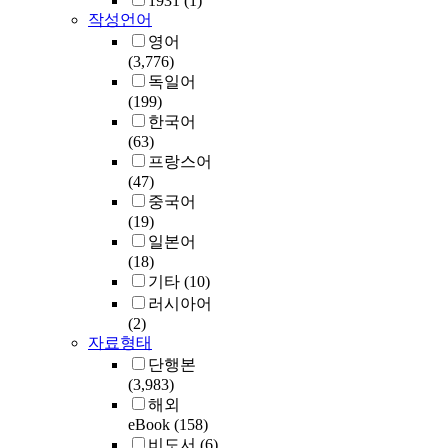
1931
(1)
작성언어
영어
(3,776)
독일어
(199)
한국어
(63)
프랑스어
(47)
중국어
(19)
일본어
(18)
기타
(10)
러시아어
(2)
자료형태
단행본
(3,983)
해외
eBook
(158)
비도서
(6)