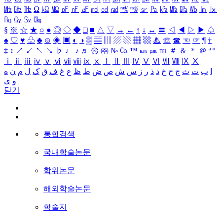
㎒
㎓
㎔
Ω
㏀
㏁
㎊
㎋
㎌
㏖
㏅
㎭
㎮
㎯
㏛
㎩
㎪
㎫
㎬
㏝
㏐
㏓
㏃
㏉
㏜
㏆
§
※
☆
★
○
●
◎
◇
◆
□
■
△
▽
→
←
↑
↓
↔
〓
◁
◀
▷
▶
♤
♠
♡
♥
♧
♣
⊙
◈
▣
◐
◑
▒
▤
▥
▨
▧
▦
▩
♨
☏
☎
☜
☞
¶
†
‡
↕
↗
↙
↖
↘
♭
♩
♪
♬
㉿
㈜
№
㏇
™
㏂
㏘
℡
＃
＆
＊
＠
ª
º
ⅰ
ⅱ
ⅲ
ⅳ
ⅴ
ⅵ
ⅶ
ⅷ
ⅸ
ⅹ
Ⅰ
Ⅱ
Ⅲ
Ⅳ
Ⅴ
Ⅵ
Ⅶ
Ⅷ
Ⅸ
Ⅹ
ا
ب
ت
ث
ج
ح
خ
د
ذ
ر
ز
س
ش
ص
ض
ط
ظ
ع
غ
ف
ق
ک
ل
م
ن
ه
و
ی
닫기
통합검색
국내학술논문
학위논문
해외학술논문
학술지