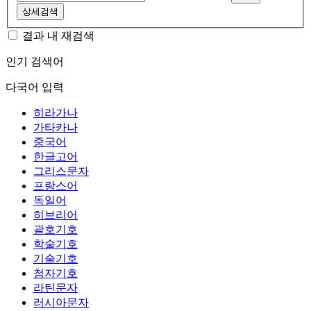
상세검색
결과 내 재검색
인기 검색어
다국어 입력
히라가나
가타카나
중국어
한글고어
그리스문자
프랑스어
독일어
히브리어
괄호기호
학술기호
기술기호
첨자기호
라틴문자
러시아문자