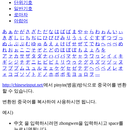
단위기호
일반기호
로마자
아랍어
あ
ぁ
か
が
さ
ざ
た
だ
な
は
ば
ぱ
ま
や
ゃ
ら
わ
ゎ
ん
い
ぃ
き
ぎ
し
じ
ち
ぢ
に
ひ
び
ぴ
み
り
う
ぅ
く
ぐ
す
ず
つ
づ
っ
ぬ
ふ
ぶ
ぷ
む
ゆ
ゅ
る
え
ぇ
け
げ
せ
ぜ
て
で
ね
へ
べ
ぺ
め
れ
お
ぉ
こ
ご
そ
ぞ
と
ど
の
ほ
ぼ
ぽ
も
よ
ょ
ろ
を
ア
ァ
カ
サ
ザ
タ
ダ
ナ
ハ
バ
パ
マ
ヤ
ャ
ラ
ワ
ヮ
ン
イ
ィ
キ
ギ
シ
ジ
チ
ヂ
ニ
ヒ
ビ
ピ
ミ
リ
ウ
ゥ
ク
グ
ス
ズ
ツ
ヅ
ッ
ヌ
フ
ブ
プ
ム
ユ
ュ
ル
エ
ェ
ケ
ゲ
セ
ゼ
テ
デ
ヘ
ベ
ペ
メ
レ
オ
ォ
コ
ゴ
ソ
ゾ
ト
ド
ノ
ホ
ボ
ポ
モ
ヨ
ョ
ロ
ヲ
―
http://chineseinput.net/
에서 pinyin(병음)방식으로 중국어를 변환
할 수 있습니다.
변환된 중국어를 복사하여 사용하시면 됩니다.
예시)
中文 을 입력하시려면
zhongwen
을 입력하시고 space를
누르시면됩니다.