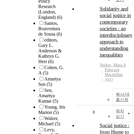
Policy
Research
Solidarity and
(London,
social justice in
England)
(6)
contemporary
Santos,
societies : an
Boaventura
de Sousa
(6)
interdisciplinary
editors,
approach to
Gary L.
understanding
Anderson &
inequalities
Kathryn G.
Herr
(6)
Yerkes, Mara A
Cohen, G.
Palgrave
A
(5)
Macmillan
Amartya
2022
Sen
(5)
Sen,
복사/대
Amartya
출신청
Kumar
(5)
Young, Iris
목차
Marion
(5)
8
보기
Walzer,
Michael
(5)
Social justice :
Levy,
from Hume to