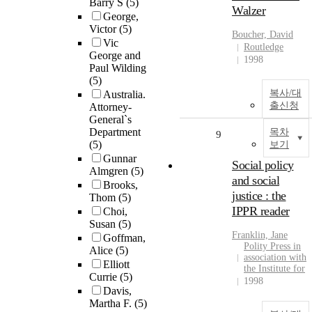
Barry S
(5)
Walzer
George,
Victor
(5)
Boucher, David
Vic
Routledge
George and
1998
Paul Wilding
(5)
복사/대
Australia.
출신청
Attorney-
General`s
Department
목차
9
(5)
보기
Gunnar
Social policy
Almgren
(5)
and social
Brooks,
justice : the
Thom
(5)
IPPR reader
Choi,
Susan
(5)
Franklin, Jane
Goffman,
Polity Press in
Alice
(5)
association with
Elliott
the Institute for
Currie
(5)
1998
Davis,
Martha F.
(5)