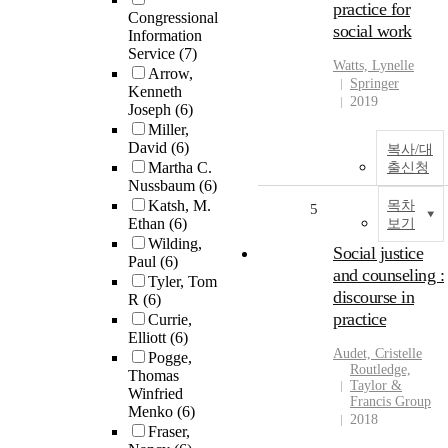
practice for
Congressional
social work
Information
Service
(7)
Watts, Lynelle
Arrow,
Springer
Kenneth
2019
Joseph
(6)
Miller,
David
(6)
복사/대
Martha C.
출신청
Nussbaum
(6)
Katsh, M.
목차
5
Ethan
(6)
보기
Wilding,
Social justice
Paul
(6)
and counseling :
Tyler, Tom
discourse in
R
(6)
practice
Currie,
Elliott
(6)
Audet, Cristelle
Pogge,
Routledge,
Thomas
Taylor &
Winfried
Francis Group
Menko
(6)
2018
Fraser,