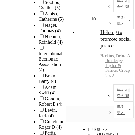
복사/대
Soohoo,
출신청
Cynthia
(5)
Albisa,
목차
Catherine
(5)
10
보기
Nagel,
Thomas
(4)
Helping to
Niebuhr,
promote social
Reinhold
(4)
justice
International
Harkins, Debra A
Economic
Routledge,
Association
Taylor &
(4)
Francis Group
Brian
2022
Barry
(4)
Adam
복사/대
Swift
(4)
출신청
Goodin,
Robert E
(4)
목차
Levin,
보기
Jack
(4)
Congleton,
Roger D
(4)
내보내기
Parijs,