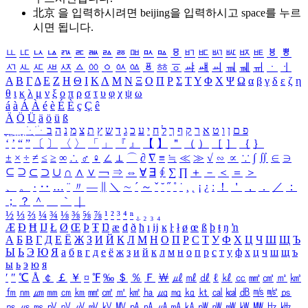
北京 을 입력하시려면
beijing
을 입력하시고 space를 누르
시면 됩니다.
ㅥ
ㅦ
ㅧ
ㅨ
ㅩ
ㅪ
ㅫ
ㅬ
ㅭ
ㅮ
ㅯ
ㅰ
ㅱ
ㅲ
ㅳ
ㅴ
ㅵ
ㅶ
ㅷ
ㅸ
ㅹ
ㅺ
ㅻ
ㅼ
ㅽ
ㅾ
ㅿ
ㆀ
ㆁ
ㆂ
ㆃ
ㆄ
ㆅ
ㆆ
ㆇ
ㆈ
ㆉ
ㆊ
ㆋ
ㆌ
ㆍ
ㆎ
Α
Β
Γ
Δ
Ε
Ζ
Η
Θ
Ι
Κ
Λ
Μ
Ν
Ξ
Ο
Π
Ρ
Σ
Τ
Υ
Φ
Χ
Ψ
Ω
α
β
γ
δ
ε
ζ
η
θ
ι
κ
λ
μ
ν
ξ
ο
π
ρ
σ
τ
υ
φ
χ
ψ
ω
á
à
Á
À
é
è
É
È
ç
Ç
ê
Ä
Ö
Ü
ä
ö
ü
ß
ְ
ֳ
ֲ
ֱ
ָ
ַ
ֵ
ֶ
ִ
ֹ
ּ
ֻ
ׂ
ׁ
ּ
ב
ה
נ
מ
צ
ת
ץ
ש
ד
ג
כ
ע
י
ח
ל
ך
ף
ק
ר
א
ט
ו
ן
ם
פ
‘
’
“
”
〔
〕
〈
〉
「
」
『
』
【
】
＂
（
）
［
］
｛
｝
±
×
÷
≠
≤
≥
∞
∴
♂
♀
∠
⊥
⌒
∂
∇
≡
≒
≪
≫
√
∽
∝
∵
∫
∬
∈
∋
⊆
⊇
⊂
⊃
∪
∩
∧
∨
￢
⇒
⇔
∀
∃
∮
∑
∏
＋
－
＜
＝
＞
、
。
·
‥
…
¨
〃
―
∥
＼
∼
´
～
ˇ
˘
˝
˚
˙
¸
˛
¡
¿
ː
！
＇
，
．
／
：
；
？
＾
＿
｀
｜
½
⅓
⅔
¼
¾
⅛
⅜
⅝
⅞
¹
²
³
⁴
ⁿ
₁
₂
₃
₄
Æ
Ð
Ħ
Ĳ
Ł
Ø
Œ
Þ
Ŧ
Ŋ
æ
đ
ð
ħ
ı
ĳ
ĸ
ŀ
ł
ø
œ
ß
þ
ŧ
ŋ
ŉ
А
Б
В
Г
Д
Е
Ё
Ж
З
И
Й
К
Л
М
Н
О
П
Р
С
Т
У
Ф
Х
Ц
Ч
Ш
Щ
Ъ
Ы
Ь
Э
Ю
Я
а
б
в
г
д
е
ё
ж
з
и
й
к
л
м
н
о
п
р
с
т
у
ф
х
ц
ч
ш
щ
ъ
ы
ь
э
ю
я
′
″
℃
Å
￠
￡
￥
¤
℉
‰
＄
％
Ｆ
￦
㎕
㎖
㎗
ℓ
㎘
㏄
㎣
㎤
㎥
㎦
㎙
㎚
㎛
㎜
㎝
㎞
㎟
㎠
㎡
㎢
㏊
㎍
㎎
㎏
㏏
㎈
㎉
㏈
㎧
㎨
㎰
㎱
㎲
㎳
㎴
㎵
㎶
㎷
㎸
㎹
㎀
㎁
㎂
㎃
㎄
㎺
㎻
㎽
㎾
㎿
㎐
㎑