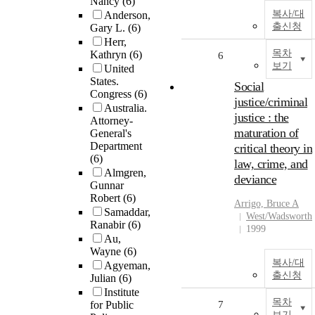
Nancy
(6)
복사/대
Anderson,
출신청
Gary L.
(6)
Herr,
목차
Kathryn
(6)
6
보기
United
States.
Social
Congress
(6)
justice/criminal
Australia.
justice : the
Attorney-
maturation of
General's
Department
critical theory in
(6)
law, crime, and
Almgren,
deviance
Gunnar
Robert
(6)
Arrigo, Bruce A
Samaddar,
West/Wadsworth
Ranabir
(6)
1999
Au,
Wayne
(6)
복사/대
Agyeman,
출신청
Julian
(6)
Institute
목차
for Public
7
보기