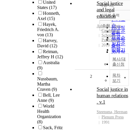
United
Social justice
내림차순
정확도
States
(17)
and legal
Honneth,
순
education
10개씩 출력
내림차순
Axel
(15)
인기도
Hayek,
순
조회
Ashford, Chris
10개씩
Friedrich A.
Cambridge
연도순
출력
von
(13)
Scholars
제목순
20개씩
Publishing
Harvey,
저자순
2018
David
(12)
출력
발행기
Reiman,
30개씩
관순
Jeffrey H
(12)
출력
복사/대
Australia
50개씩
출신청
(9)
출력
목차
100개씩
2
Nussbaum,
보기
출력
Martha
Social justice in
Craven
(9)
Bell, Lee
human relations
Anne
(9)
. v.1
World
Health
Steensma, Herman
Organization
Plenum Press
(8)
1991
Sack, Fritz