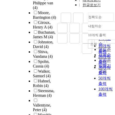
내책장담기
Philippe van
한글로보기
(4)
Moore,
Barrington
(4)
정확도순
Giroux,
내림차순
Henry A
(4)
정확도
Buchanan,
순
10개씩 출력
James M
(4)
내림차순
인기도
Johnston,
순
조회
10개씩
David
(4)
연도순
출력
Shiva,
제목순
Vandana
(4)
20개씩
저자순
Spohn,
출력
발행기
Cassia
(4)
30개씩
관순
Walker,
출력
Samuel
(4)
50개씩
Hahnel,
출력
Robin
(4)
100개씩
Steensma,
출력
Herman
(4)
Vallentyne,
Peter
(4)
Marable,