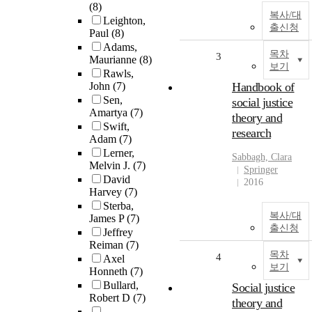
(8)
복사/대
Leighton,
출신청
Paul
(8)
Adams,
목차
3
Maurianne
(8)
보기
Rawls,
John
(7)
Handbook of
Sen,
social justice
Amartya
(7)
theory and
Swift,
research
Adam
(7)
Lerner,
Sabbagh, Clara
Melvin J.
(7)
Springer
David
2016
Harvey
(7)
Sterba,
복사/대
James P
(7)
출신청
Jeffrey
Reiman
(7)
목차
4
Axel
보기
Honneth
(7)
Bullard,
Social justice
Robert D
(7)
theory and