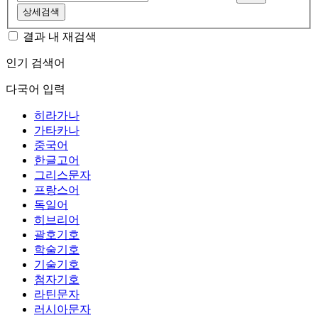
상세검색
결과 내 재검색
인기 검색어
다국어 입력
히라가나
가타카나
중국어
한글고어
그리스문자
프랑스어
독일어
히브리어
괄호기호
학술기호
기술기호
첨자기호
라틴문자
러시아문자