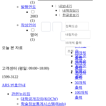
(1)
내보내기
발행연도
내책장담기
한글로보기
2003
(1)
작성언어
정확도순
영어
내림차순
정확도
(1)
순
10개씩 출력
내림차순
인기도
오늘 본 자료
순
조회
10개씩
연도순
출력
제목순
20개씩
저자순
출력
고객센터 (평일: 09:00~18:00)
발행기
30개씩
관순
1599-3122
출력
50개씩
ARS 번호안내
출력
100개씩
관련누리집
출력
대학공개강의(KOCW)
학술정보통계시스템(Rinfo)