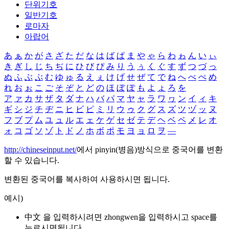
단위기호
일반기호
로마자
아랍어
あ
ぁ
か
が
さ
ざ
た
だ
な
は
ば
ぱ
ま
や
ゃ
ら
わ
ゎ
ん
い
ぃ
き
ぎ
し
じ
ち
ぢ
に
ひ
び
ぴ
み
り
う
ぅ
く
ぐ
す
ず
つ
づ
っ
ぬ
ふ
ぶ
ぷ
む
ゆ
ゅ
る
え
ぇ
け
げ
せ
ぜ
て
で
ね
へ
べ
ぺ
め
れ
お
ぉ
こ
ご
そ
ぞ
と
ど
の
ほ
ぼ
ぽ
も
よ
ょ
ろ
を
ア
ァ
カ
サ
ザ
タ
ダ
ナ
ハ
バ
パ
マ
ヤ
ャ
ラ
ワ
ヮ
ン
イ
ィ
キ
ギ
シ
ジ
チ
ヂ
ニ
ヒ
ビ
ピ
ミ
リ
ウ
ゥ
ク
グ
ス
ズ
ツ
ヅ
ッ
ヌ
フ
ブ
プ
ム
ユ
ュ
ル
エ
ェ
ケ
ゲ
セ
ゼ
テ
デ
ヘ
ベ
ペ
メ
レ
オ
ォ
コ
ゴ
ソ
ゾ
ト
ド
ノ
ホ
ボ
ポ
モ
ヨ
ョ
ロ
ヲ
―
http://chineseinput.net/
에서 pinyin(병음)방식으로 중국어를 변환
할 수 있습니다.
변환된 중국어를 복사하여 사용하시면 됩니다.
예시)
中文 을 입력하시려면
zhongwen
을 입력하시고 space를
누르시면됩니다.