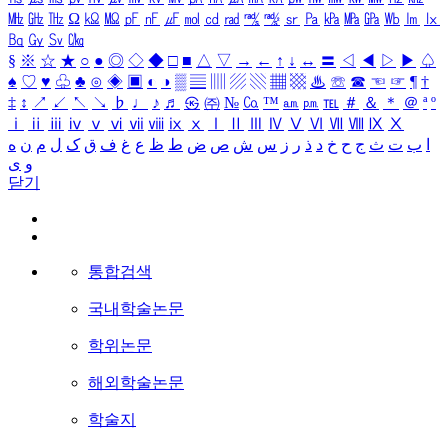
㎒
㎓
㎔
Ω
㏀
㏁
㎊
㎋
㎌
㏖
㏅
㎭
㎮
㎯
㏛
㎩
㎪
㎫
㎬
㏝
㏐
㏓
㏃
㏉
㏜
㏆
§
※
☆
★
○
●
◎
◇
◆
□
■
△
▽
→
←
↑
↓
↔
〓
◁
◀
▷
▶
♤
♠
♡
♥
♧
♣
⊙
◈
▣
◐
◑
▒
▤
▥
▨
▧
▦
▩
♨
☏
☎
☜
☞
¶
†
‡
↕
↗
↙
↖
↘
♭
♩
♪
♬
㉿
㈜
№
㏇
™
㏂
㏘
℡
＃
＆
＊
＠
ª
º
ⅰ
ⅱ
ⅲ
ⅳ
ⅴ
ⅵ
ⅶ
ⅷ
ⅸ
ⅹ
Ⅰ
Ⅱ
Ⅲ
Ⅳ
Ⅴ
Ⅵ
Ⅶ
Ⅷ
Ⅸ
Ⅹ
ا
ب
ت
ث
ج
ح
خ
د
ذ
ر
ز
س
ش
ص
ض
ط
ظ
ع
غ
ف
ق
ک
ل
م
ن
ه
و
ی
닫기
통합검색
국내학술논문
학위논문
해외학술논문
학술지