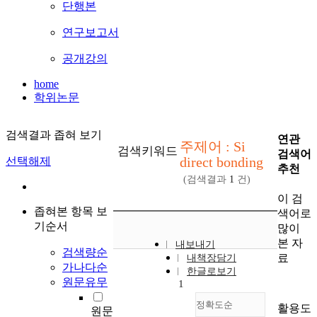
단행본
연구보고서
공개강의
home
학위논문
검색결과 좁혀 보기
연관
주제어 : Si
검색키워드
검색어
direct bonding
선택해제
추천
(검색결과
1
건)
이 검
좁혀본 항목 보
색어로
기순서
많이
본 자
내보내기
검색량순
료
내책장담기
가나다순
한글로보기
원문유무
1
정확도순
활용도
원문