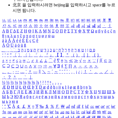
北京 을 입력하시려면
beijing
을 입력하시고 space를 누르
시면 됩니다.
ㅥ
ㅦ
ㅧ
ㅨ
ㅩ
ㅪ
ㅫ
ㅬ
ㅭ
ㅮ
ㅯ
ㅰ
ㅱ
ㅲ
ㅳ
ㅴ
ㅵ
ㅶ
ㅷ
ㅸ
ㅹ
ㅺ
ㅻ
ㅼ
ㅽ
ㅾ
ㅿ
ㆀ
ㆁ
ㆂ
ㆃ
ㆄ
ㆅ
ㆆ
ㆇ
ㆈ
ㆉ
ㆊ
ㆋ
ㆌ
ㆍ
ㆎ
Α
Β
Γ
Δ
Ε
Ζ
Η
Θ
Ι
Κ
Λ
Μ
Ν
Ξ
Ο
Π
Ρ
Σ
Τ
Υ
Φ
Χ
Ψ
Ω
α
β
γ
δ
ε
ζ
η
θ
ι
κ
λ
μ
ν
ξ
ο
π
ρ
σ
τ
υ
φ
χ
ψ
ω
á
à
Á
À
é
è
É
È
ç
Ç
ê
Ä
Ö
Ü
ä
ö
ü
ß
ְ
ֳ
ֲ
ֱ
ָ
ַ
ֵ
ֶ
ִ
ֹ
ּ
ֻ
ׂ
ׁ
ּ
ב
ה
נ
מ
צ
ת
ץ
ש
ד
ג
כ
ע
י
ח
ל
ך
ף
ק
ר
א
ט
ו
ן
ם
פ
‘
’
“
”
〔
〕
〈
〉
「
」
『
』
【
】
＂
（
）
［
］
｛
｝
±
×
÷
≠
≤
≥
∞
∴
♂
♀
∠
⊥
⌒
∂
∇
≡
≒
≪
≫
√
∽
∝
∵
∫
∬
∈
∋
⊆
⊇
⊂
⊃
∪
∩
∧
∨
￢
⇒
⇔
∀
∃
∮
∑
∏
＋
－
＜
＝
＞
、
。
·
‥
…
¨
〃
―
∥
＼
∼
´
～
ˇ
˘
˝
˚
˙
¸
˛
¡
¿
ː
！
＇
，
．
／
：
；
？
＾
＿
｀
｜
½
⅓
⅔
¼
¾
⅛
⅜
⅝
⅞
¹
²
³
⁴
ⁿ
₁
₂
₃
₄
Æ
Ð
Ħ
Ĳ
Ł
Ø
Œ
Þ
Ŧ
Ŋ
æ
đ
ð
ħ
ı
ĳ
ĸ
ŀ
ł
ø
œ
ß
þ
ŧ
ŋ
ŉ
А
Б
В
Г
Д
Е
Ё
Ж
З
И
Й
К
Л
М
Н
О
П
Р
С
Т
У
Ф
Х
Ц
Ч
Ш
Щ
Ъ
Ы
Ь
Э
Ю
Я
а
б
в
г
д
е
ё
ж
з
и
й
к
л
м
н
о
п
р
с
т
у
ф
х
ц
ч
ш
щ
ъ
ы
ь
э
ю
я
′
″
℃
Å
￠
￡
￥
¤
℉
‰
＄
％
Ｆ
￦
㎕
㎖
㎗
ℓ
㎘
㏄
㎣
㎤
㎥
㎦
㎙
㎚
㎛
㎜
㎝
㎞
㎟
㎠
㎡
㎢
㏊
㎍
㎎
㎏
㏏
㎈
㎉
㏈
㎧
㎨
㎰
㎱
㎲
㎳
㎴
㎵
㎶
㎷
㎸
㎹
㎀
㎁
㎂
㎃
㎄
㎺
㎻
㎽
㎾
㎿
㎐
㎑