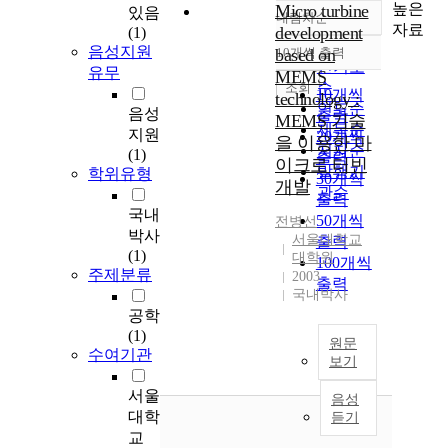
높은
Micro turbine
있음
내림차순
정확도
자료
development
(1)
순
음성지원
based on
10개씩 출력
내림차순
인기도
유무
MEMS
순
조회
10개씩
technology :
연도순
음성
출력
MEMS 기술
제목순
지원
20개씩
을 이용한 마
저자순
(1)
출력
이크로 터빈
발행기
학위유형
30개씩
개발
관순
출력
국내
50개씩
전병선
박사
서울대학교
출력
(1)
대학원
100개씩
주제분류
2003
출력
국내박사
공학
(1)
원문
수여기관
보기
서울
음성
대학
듣기
교