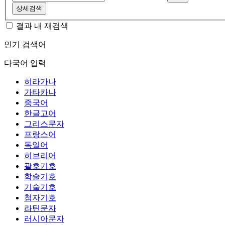
상세검색
결과 내 재검색
인기 검색어
다국어 입력
히라가나
가타카나
중국어
한글고어
그리스문자
프랑스어
독일어
히브리어
괄호기호
학술기호
기술기호
첨자기호
라틴문자
러시아문자