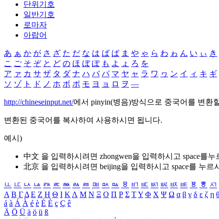
단위기호
일반기호
로마자
아랍어
あ
ぁ
か
が
さ
ざ
た
だ
な
は
ば
ぱ
ま
や
ゃ
ら
わ
ゎ
ん
い
ぃ
き
こ
ご
そ
ぞ
と
ど
の
ほ
ぼ
ぽ
も
よ
ょ
ろ
を
ア
ァ
カ
サ
ザ
タ
ダ
ナ
ハ
バ
パ
マ
ヤ
ャ
ラ
ワ
ヮ
ン
イ
ィ
キ
ギ
ソ
ゾ
ト
ド
ノ
ホ
ボ
ポ
モ
ヨ
ョ
ロ
ヲ
―
http://chineseinput.net/
에서 pinyin(병음)방식으로 중국어를 변환
변환된 중국어를 복사하여 사용하시면 됩니다.
예시)
中文 을 입력하시려면
zhongwen
을 입력하시고 space를
北京 을 입력하시려면
beijing
을 입력하시고 space를 누르
ㅥ
ㅦ
ㅧ
ㅨ
ㅩ
ㅪ
ㅫ
ㅬ
ㅭ
ㅮ
ㅯ
ㅰ
ㅱ
ㅲ
ㅳ
ㅴ
ㅵ
ㅶ
ㅷ
ㅸ
ㅹ
ㅺ
Α
Β
Γ
Δ
Ε
Ζ
Η
Θ
Ι
Κ
Λ
Μ
Ν
Ξ
Ο
Π
Ρ
Σ
Τ
Υ
Φ
Χ
Ψ
Ω
α
β
γ
δ
ε
ζ
η
á
à
Á
À
é
è
É
È
ç
Ç
ê
Ä
Ö
Ü
ä
ö
ü
ß