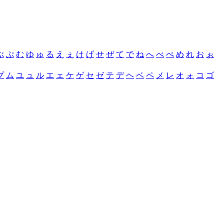
ぶ
ぷ
む
ゆ
ゅ
る
え
ぇ
け
げ
せ
ぜ
て
で
ね
へ
べ
ぺ
め
れ
お
ぉ
プ
ム
ユ
ュ
ル
エ
ェ
ケ
ゲ
セ
ゼ
テ
デ
ヘ
ベ
ペ
メ
レ
オ
ォ
コ
ゴ