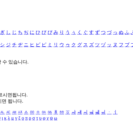
ぎ
し
じ
ち
ぢ
に
ひ
び
ぴ
み
り
う
ぅ
く
ぐ
す
ず
つ
づ
っ
ぬ
ふ
シ
ジ
チ
ヂ
ニ
ヒ
ビ
ピ
ミ
リ
ウ
ゥ
ク
グ
ス
ズ
ツ
ヅ
ッ
ヌ
フ
ブ
할 수 있습니다.
누르시면됩니다.
시면 됩니다.
ㅻ
ㅼ
ㅽ
ㅾ
ㅿ
ㆀ
ㆁ
ㆂ
ㆃ
ㆄ
ㆅ
ㆆ
ㆇ
ㆈ
ㆉ
ㆊ
ㆋ
ㆌ
ㆍ
ㆎ
θ
ι
κ
λ
μ
ν
ξ
ο
π
ρ
σ
τ
υ
φ
χ
ψ
ω