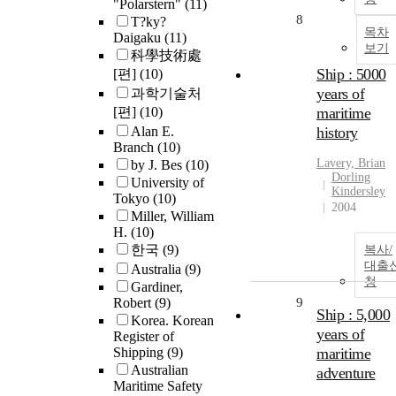
"Polarstern"
(11)
8
T?ky?
목차
Daigaku
(11)
보기
科學技術處
Ship : 5000
[편]
(10)
years of
과학기술처
[편]
(10)
maritime
Alan E.
history
Branch
(10)
Lavery, Brian
by J. Bes
(10)
Dorling
University of
Kindersley
Tokyo
(10)
2004
Miller, William
H.
(10)
한국
(9)
복사/
대출
Australia
(9)
청
Gardiner,
Robert
(9)
9
Ship : 5,000
Korea. Korean
years of
Register of
Shipping
(9)
maritime
Australian
adventure
Maritime Safety