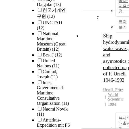
복사/
Daigaku
(13)
대출
한국기계연
청
구원
(12)
7
목차
UNCTAD
보기
(12)
National
Ship
Maritime
hydrodynami
Museum (Great
water waves,
Britain)
(12)
and
Bes, J
(12)
United
asymptotics :
Nations
(11)
collected pap
Conrad,
of F. Ursell,
Joseph
(11)
1946-1992
Inter-
Governmental
Ursell, Fritz
Maritime
World
Consultative
Scientific
Organization
(11)
1994
Naomi Novik
(11)
복사/
Antarktis-
대출
Expedition mit FS
청