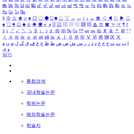
㎒
㎓
㎔
Ω
㏀
㏁
㎊
㎋
㎌
㏖
㏅
㎭
㎮
㎯
㏛
㎩
㎪
㎫
㎬
㏝
㏐
㏓
㏃
㏉
㏜
㏆
§
※
☆
★
○
●
◎
◇
◆
□
■
△
▽
→
←
↑
↓
↔
〓
◁
◀
▷
▶
♤
♠
♡
♥
♧
♣
⊙
◈
▣
◐
◑
▒
▤
▥
▨
▧
▦
▩
♨
☏
☎
☜
☞
¶
†
‡
↕
↗
↙
↖
↘
♭
♩
♪
♬
㉿
㈜
№
㏇
™
㏂
㏘
℡
＃
＆
＊
＠
ª
º
ⅰ
ⅱ
ⅲ
ⅳ
ⅴ
ⅵ
ⅶ
ⅷ
ⅸ
ⅹ
Ⅰ
Ⅱ
Ⅲ
Ⅳ
Ⅴ
Ⅵ
Ⅶ
Ⅷ
Ⅸ
Ⅹ
ا
ب
ت
ث
ج
ح
خ
د
ذ
ر
ز
س
ش
ص
ض
ط
ظ
ع
غ
ف
ق
ک
ل
م
ن
ه
و
ی
닫기
통합검색
국내학술논문
학위논문
해외학술논문
학술지