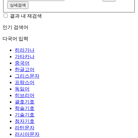
상세검색
결과 내 재검색
인기 검색어
다국어 입력
히라가나
가타카나
중국어
한글고어
그리스문자
프랑스어
독일어
히브리어
괄호기호
학술기호
기술기호
첨자기호
라틴문자
러시아문자