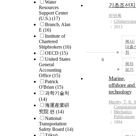
Water
기초조선지
Resources
Support Center
하영록
(U.S.)
(17)
GSintervisio
Branch, Alan
2013
E
(16)
Institute of
Chartered
복사/
Shipbrokers
(16)
대출
청
OECD
(15)
United States
6
목차
General
보기
Accounting
Office
(15)
Marine,
Patrick
offshore and 
O'Brian
(15)
technology
과학기술처
(14)
Murthy, T. K. 
海運産業硏
Computation
究院 편
(14)
Mechanics
Publications
National
1994
Transportation
Safety Board
(14)
Tōkyō