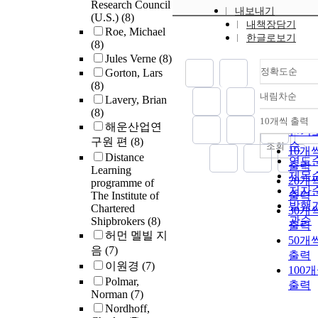
Research Council
내보내기
(U.S.)
(8)
내책장담기
Roe, Michael
한글로보기
(8)
Jules Verne
(8)
정확도순
Gorton, Lars
(8)
내림차순
Lavery, Brian
정확
(8)
순
10개씩 출력
내림
해운산업연
인기
구원 편
(8)
순
조회
10개
Distance
연도
출력
Learning
제목
20개
programme of
저자
The Institute of
출력
발행
Chartered
30개
관순
Shipbrokers
(8)
출력
허먼 멜빌 지
50개
음
(7)
출력
이원경
(7)
100
Polmar,
출력
Norman
(7)
Nordhoff,