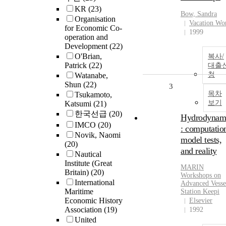
KR
(23)
Bow, Sandra
Organisation
Vacation Wo
for Economic Co-
1999
operation and
Development
(22)
O'Brian,
복사/
Patrick
(22)
대출
청
Watanabe,
Shun
(22)
3
목차
Tsukamoto,
보기
Katsumi
(21)
한국선급
(20)
Hydrodynam
IMCO
(20)
: computatio
Novik, Naomi
model tests,
(20)
and reality
Nautical
Institute (Great
MARIN
Britain)
(20)
Workshops on
International
Advanced Vesse
Maritime
Station Keepi
Economic History
Elsevier
Association
(19)
1992
United