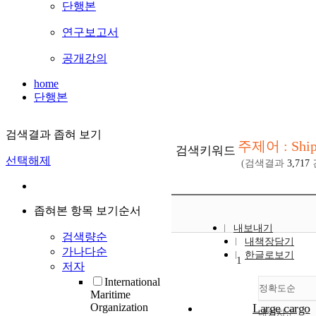
단행본
연구보고서
공개강의
home
단행본
검색결과 좁혀 보기
주제어 : Ship
검색키워드
선택해제
(검색결과
3,717
좁혀본 항목 보기순서
내보내기
검색량순
내책장담기
가나다순
한글로보기
1
저자
International
정확도순
Maritime
Organization
Large cargo
내림차순