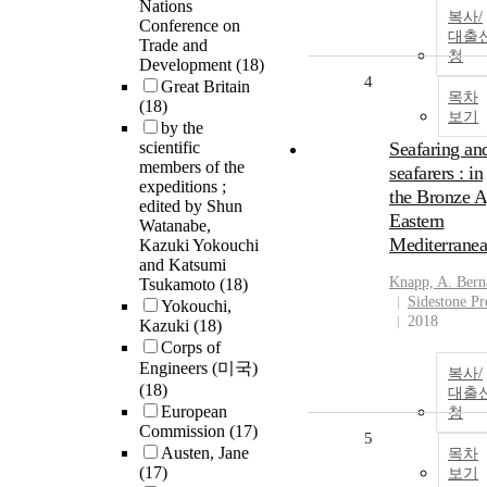
Nations
복사/
Conference on
대출
Trade and
청
Development
(18)
4
Great Britain
목차
(18)
보기
by the
scientific
Seafaring an
members of the
seafarers : in
expeditions ;
the Bronze 
edited by Shun
Eastern
Watanabe,
Mediterrane
Kazuki Yokouchi
and Katsumi
Knapp, A. Bern
Tsukamoto
(18)
Sidestone Pr
Yokouchi,
2018
Kazuki
(18)
Corps of
Engineers (미국)
복사/
(18)
대출
European
청
Commission
(17)
5
Austen, Jane
목차
(17)
보기