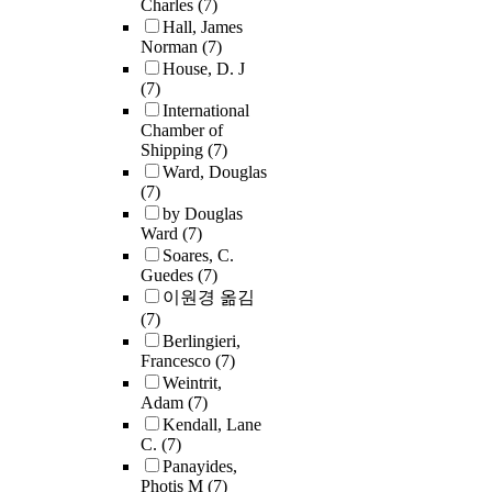
Charles
(7)
Hall, James
Norman
(7)
House, D. J
(7)
International
Chamber of
Shipping
(7)
Ward, Douglas
(7)
by Douglas
Ward
(7)
Soares, C.
Guedes
(7)
이원경 옮김
(7)
Berlingieri,
Francesco
(7)
Weintrit,
Adam
(7)
Kendall, Lane
C.
(7)
Panayides,
Photis M
(7)