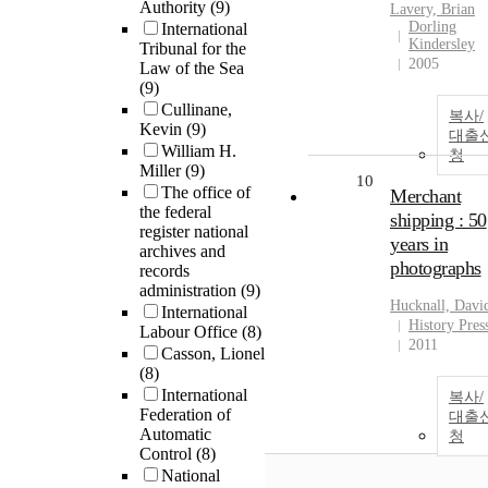
Authority
(9)
Lavery, Brian
Dorling
International
Kindersley
Tribunal for the
2005
Law of the Sea
(9)
Cullinane,
복사/
Kevin
(9)
대출
William H.
청
Miller
(9)
10
The office of
Merchant
the federal
shipping : 50
register national
years in
archives and
photographs
records
administration
(9)
Hucknall, Davi
International
History Pres
Labour Office
(8)
2011
Casson, Lionel
(8)
International
복사/
Federation of
대출
Automatic
청
Control
(8)
National