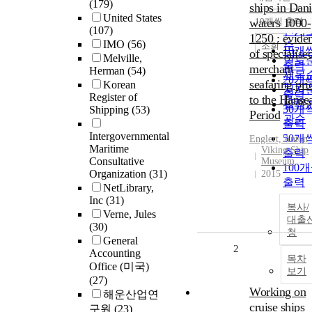
정확
(179)
ships in Dan
순
United States
waters 1000-
10개씩 출력
내림
(107)
인기
1250 : evide
IMO
(56)
순
조회
10개
of specialise
Melville,
연도
출력
merchant
Herman
(54)
제목
20개
seafaring pri
Korean
저자
출력
Register of
to the Hansea
발행
30개
Shipping
(53)
Period
관순
출력
Intergovernmental
50개
Englert, Anton
Maritime
Viking Ship
출력
Consultative
Museum
100
Organization
(31)
2015
출력
NetLibrary,
Inc
(31)
복사/
Verne, Jules
대출
(30)
청
General
2
Accounting
목차
Office (미국)
보기
(27)
Working on
해운산업연
cruise ships
구원
(23)