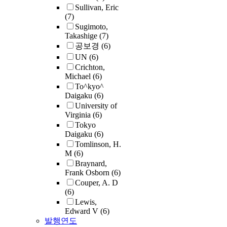
Sullivan, Eric
(7)
Sugimoto,
Takashige
(7)
공보경
(6)
UN
(6)
Crichton,
Michael
(6)
To^kyo^
Daigaku
(6)
University of
Virginia
(6)
Tokyo
Daigaku
(6)
Tomlinson, H.
M
(6)
Braynard,
Frank Osborn
(6)
Couper, A. D
(6)
Lewis,
Edward V
(6)
발행연도