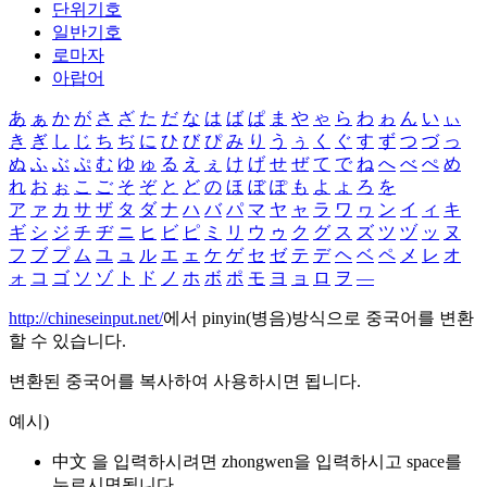
단위기호
일반기호
로마자
아랍어
あ
ぁ
か
が
さ
ざ
た
だ
な
は
ば
ぱ
ま
や
ゃ
ら
わ
ゎ
ん
い
ぃ
き
ぎ
し
じ
ち
ぢ
に
ひ
び
ぴ
み
り
う
ぅ
く
ぐ
す
ず
つ
づ
っ
ぬ
ふ
ぶ
ぷ
む
ゆ
ゅ
る
え
ぇ
け
げ
せ
ぜ
て
で
ね
へ
べ
ぺ
め
れ
お
ぉ
こ
ご
そ
ぞ
と
ど
の
ほ
ぼ
ぽ
も
よ
ょ
ろ
を
ア
ァ
カ
サ
ザ
タ
ダ
ナ
ハ
バ
パ
マ
ヤ
ャ
ラ
ワ
ヮ
ン
イ
ィ
キ
ギ
シ
ジ
チ
ヂ
ニ
ヒ
ビ
ピ
ミ
リ
ウ
ゥ
ク
グ
ス
ズ
ツ
ヅ
ッ
ヌ
フ
ブ
プ
ム
ユ
ュ
ル
エ
ェ
ケ
ゲ
セ
ゼ
テ
デ
ヘ
ベ
ペ
メ
レ
オ
ォ
コ
ゴ
ソ
ゾ
ト
ド
ノ
ホ
ボ
ポ
モ
ヨ
ョ
ロ
ヲ
―
http://chineseinput.net/
에서 pinyin(병음)방식으로 중국어를 변환
할 수 있습니다.
변환된 중국어를 복사하여 사용하시면 됩니다.
예시)
中文 을 입력하시려면
zhongwen
을 입력하시고 space를
누르시면됩니다.