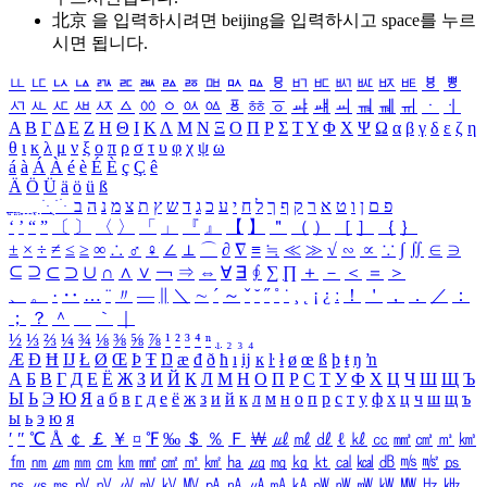
北京 을 입력하시려면
beijing
을 입력하시고 space를 누르
시면 됩니다.
ㅥ
ㅦ
ㅧ
ㅨ
ㅩ
ㅪ
ㅫ
ㅬ
ㅭ
ㅮ
ㅯ
ㅰ
ㅱ
ㅲ
ㅳ
ㅴ
ㅵ
ㅶ
ㅷ
ㅸ
ㅹ
ㅺ
ㅻ
ㅼ
ㅽ
ㅾ
ㅿ
ㆀ
ㆁ
ㆂ
ㆃ
ㆄ
ㆅ
ㆆ
ㆇ
ㆈ
ㆉ
ㆊ
ㆋ
ㆌ
ㆍ
ㆎ
Α
Β
Γ
Δ
Ε
Ζ
Η
Θ
Ι
Κ
Λ
Μ
Ν
Ξ
Ο
Π
Ρ
Σ
Τ
Υ
Φ
Χ
Ψ
Ω
α
β
γ
δ
ε
ζ
η
θ
ι
κ
λ
μ
ν
ξ
ο
π
ρ
σ
τ
υ
φ
χ
ψ
ω
á
à
Á
À
é
è
É
È
ç
Ç
ê
Ä
Ö
Ü
ä
ö
ü
ß
ְ
ֳ
ֲ
ֱ
ָ
ַ
ֵ
ֶ
ִ
ֹ
ּ
ֻ
ׂ
ׁ
ּ
ב
ה
נ
מ
צ
ת
ץ
ש
ד
ג
כ
ע
י
ח
ל
ך
ף
ק
ר
א
ט
ו
ן
ם
פ
‘
’
“
”
〔
〕
〈
〉
「
」
『
』
【
】
＂
（
）
［
］
｛
｝
±
×
÷
≠
≤
≥
∞
∴
♂
♀
∠
⊥
⌒
∂
∇
≡
≒
≪
≫
√
∽
∝
∵
∫
∬
∈
∋
⊆
⊇
⊂
⊃
∪
∩
∧
∨
￢
⇒
⇔
∀
∃
∮
∑
∏
＋
－
＜
＝
＞
、
。
·
‥
…
¨
〃
―
∥
＼
∼
´
～
ˇ
˘
˝
˚
˙
¸
˛
¡
¿
ː
！
＇
，
．
／
：
；
？
＾
＿
｀
｜
½
⅓
⅔
¼
¾
⅛
⅜
⅝
⅞
¹
²
³
⁴
ⁿ
₁
₂
₃
₄
Æ
Ð
Ħ
Ĳ
Ł
Ø
Œ
Þ
Ŧ
Ŋ
æ
đ
ð
ħ
ı
ĳ
ĸ
ŀ
ł
ø
œ
ß
þ
ŧ
ŋ
ŉ
А
Б
В
Г
Д
Е
Ё
Ж
З
И
Й
К
Л
М
Н
О
П
Р
С
Т
У
Ф
Х
Ц
Ч
Ш
Щ
Ъ
Ы
Ь
Э
Ю
Я
а
б
в
г
д
е
ё
ж
з
и
й
к
л
м
н
о
п
р
с
т
у
ф
х
ц
ч
ш
щ
ъ
ы
ь
э
ю
я
′
″
℃
Å
￠
￡
￥
¤
℉
‰
＄
％
Ｆ
￦
㎕
㎖
㎗
ℓ
㎘
㏄
㎣
㎤
㎥
㎦
㎙
㎚
㎛
㎜
㎝
㎞
㎟
㎠
㎡
㎢
㏊
㎍
㎎
㎏
㏏
㎈
㎉
㏈
㎧
㎨
㎰
㎱
㎲
㎳
㎴
㎵
㎶
㎷
㎸
㎹
㎀
㎁
㎂
㎃
㎄
㎺
㎻
㎽
㎾
㎿
㎐
㎑