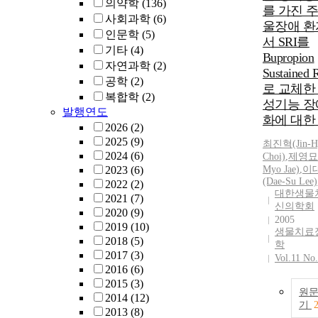
의약학
(136)
를 가진 
사회과학
(6)
울장애 
인문학
(5)
서 SRI를
기타
(4)
Bupropion
자연과학
(2)
Sustained 
공학
(2)
로 교체한
복합학
(2)
성기능 장
발행연도
화에 대한
2026
(2)
2025
(9)
최진혁(Jin-H
2024
(6)
Choi)
,
제영묘(
2023
(6)
Myo Jae)
,
이
(Dae-Su Lee)
2022
(2)
대한생물
2021
(7)
신의학회
2020
(9)
2005
2019
(10)
생물치료
2018
(5)
학
2017
(3)
Vol.11 No
2016
(6)
2015
(3)
원
2014
(12)
기
2013
(8)