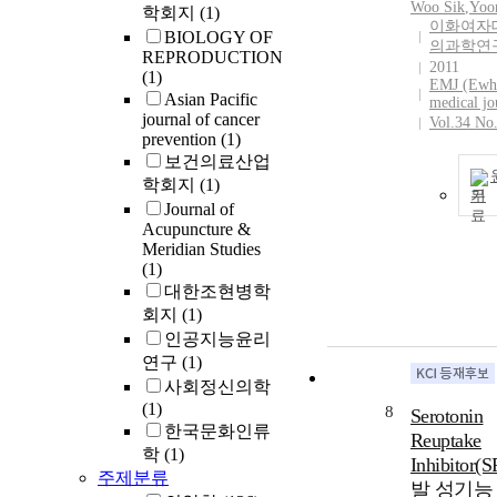
Woo Sik
,
Yoo
학회지
(1)
이화여자
BIOLOGY OF
의과학연
REPRODUCTION
2011
(1)
EMJ (Ewh
Asian Pacific
medical jo
journal of cancer
Vol.34 No
prevention
(1)
보건의료산업
학회지
(1)
기
Journal of
Acupuncture &
Meridian Studies
(1)
대한조현병학
회지
(1)
인공지능윤리
연구
(1)
사회정신의학
(1)
8
Serotonin
한국문화인류
Reuptake
학
(1)
Inhibitor(
주제분류
발 성기능