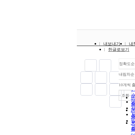
내보내기
내
한글로보기
정확도순
내림차순
10개씩 
조회
1
2
3