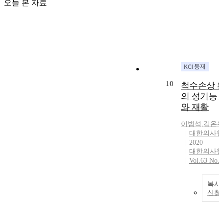
오늘 본 자료
10
척수손상
의 성기능
와 재활
이범석
,
김온
대한의사
2020
대한의사
Vol.63 No
복사
신