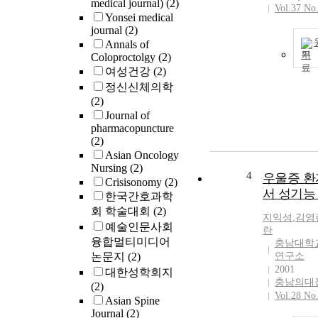
medical journal)
(2)
Vol.37 No
Yonsei medical
journal
(2)
Annals of
기
Coloproctolgy
(2)
여성건강
(2)
정신신체의학
(2)
Journal of
pharmacopuncture
(2)
Asian Oncology
Nursing
(2)
4
우울증 
Crisisonomy
(2)
서 성기능
한국간호과학
회 학술대회
(2)
지익성
,
김영
예술인문사회
란
융합멀티미디어
충남대학
논문지
(2)
연구소
2001
대한성학회지
충남의대
(2)
Vol.28 No
Asian Spine
Journal
(2)