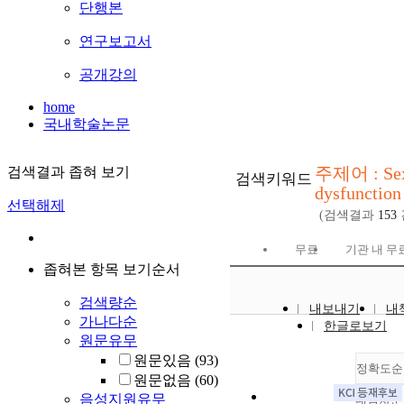
단행본
연구보고서
공개강의
home
국내학술논문
주제어 : Sex
검색결과 좁혀 보기
검색키워드
dysfunction
선택해제
(검색결과
153
무료
기관 내 무
좁혀본 항목 보기순서
검색량순
내보내기
내
가나다순
한글로보기
원문유무
원문있음
(93)
정확도순
원문없음
(60)
음성지원유무
내림차순