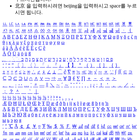
北京 을 입력하시려면
beijing
을 입력하시고 space를 누르
시면 됩니다.
ㅥ
ㅦ
ㅧ
ㅨ
ㅩ
ㅪ
ㅫ
ㅬ
ㅭ
ㅮ
ㅯ
ㅰ
ㅱ
ㅲ
ㅳ
ㅴ
ㅵ
ㅶ
ㅷ
ㅸ
ㅹ
ㅺ
ㅻ
ㅼ
ㅽ
ㅾ
ㅿ
ㆀ
ㆁ
ㆂ
ㆃ
ㆄ
ㆅ
ㆆ
ㆇ
ㆈ
ㆉ
ㆊ
ㆋ
ㆌ
ㆍ
ㆎ
Α
Β
Γ
Δ
Ε
Ζ
Η
Θ
Ι
Κ
Λ
Μ
Ν
Ξ
Ο
Π
Ρ
Σ
Τ
Υ
Φ
Χ
Ψ
Ω
α
β
γ
δ
ε
ζ
η
θ
ι
κ
λ
μ
ν
ξ
ο
π
ρ
σ
τ
υ
φ
χ
ψ
ω
á
à
Á
À
é
è
É
È
ç
Ç
ê
Ä
Ö
Ü
ä
ö
ü
ß
ְ
ֳ
ֲ
ֱ
ָ
ַ
ֵ
ֶ
ִ
ֹ
ּ
ֻ
ׂ
ׁ
ּ
ב
ה
נ
מ
צ
ת
ץ
ש
ד
ג
כ
ע
י
ח
ל
ך
ף
ק
ר
א
ט
ו
ן
ם
פ
‘
’
“
”
〔
〕
〈
〉
「
」
『
』
【
】
＂
（
）
［
］
｛
｝
±
×
÷
≠
≤
≥
∞
∴
♂
♀
∠
⊥
⌒
∂
∇
≡
≒
≪
≫
√
∽
∝
∵
∫
∬
∈
∋
⊆
⊇
⊂
⊃
∪
∩
∧
∨
￢
⇒
⇔
∀
∃
∮
∑
∏
＋
－
＜
＝
＞
、
。
·
‥
…
¨
〃
―
∥
＼
∼
´
～
ˇ
˘
˝
˚
˙
¸
˛
¡
¿
ː
！
＇
，
．
／
：
；
？
＾
＿
｀
｜
½
⅓
⅔
¼
¾
⅛
⅜
⅝
⅞
¹
²
³
⁴
ⁿ
₁
₂
₃
₄
Æ
Ð
Ħ
Ĳ
Ł
Ø
Œ
Þ
Ŧ
Ŋ
æ
đ
ð
ħ
ı
ĳ
ĸ
ŀ
ł
ø
œ
ß
þ
ŧ
ŋ
ŉ
А
Б
В
Г
Д
Е
Ё
Ж
З
И
Й
К
Л
М
Н
О
П
Р
С
Т
У
Ф
Х
Ц
Ч
Ш
Щ
Ъ
Ы
Ь
Э
Ю
Я
а
б
в
г
д
е
ё
ж
з
и
й
к
л
м
н
о
п
р
с
т
у
ф
х
ц
ч
ш
щ
ъ
ы
ь
э
ю
я
′
″
℃
Å
￠
￡
￥
¤
℉
‰
＄
％
Ｆ
￦
㎕
㎖
㎗
ℓ
㎘
㏄
㎣
㎤
㎥
㎦
㎙
㎚
㎛
㎜
㎝
㎞
㎟
㎠
㎡
㎢
㏊
㎍
㎎
㎏
㏏
㎈
㎉
㏈
㎧
㎨
㎰
㎱
㎲
㎳
㎴
㎵
㎶
㎷
㎸
㎹
㎀
㎁
㎂
㎃
㎄
㎺
㎻
㎽
㎾
㎿
㎐
㎑