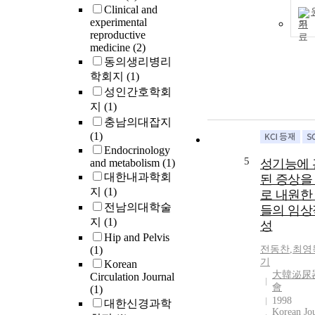
Clinical and
experimental
기
reproductive
medicine
(2)
동의생리병리
학회지
(1)
성인간호학회
지
(1)
충남의대잡지
(1)
Endocrinology
5
and metabolism
(1)
성기능에
대한내과학회
된 증상을
지
(1)
로 내원한
전남의대학술
들의 임상
지
(1)
성
Hip and Pelvis
(1)
전동찬
,
최영
기
Korean
大韓泌尿
Circulation Journal
會
(1)
1998
대한신경과학
Korean Jou