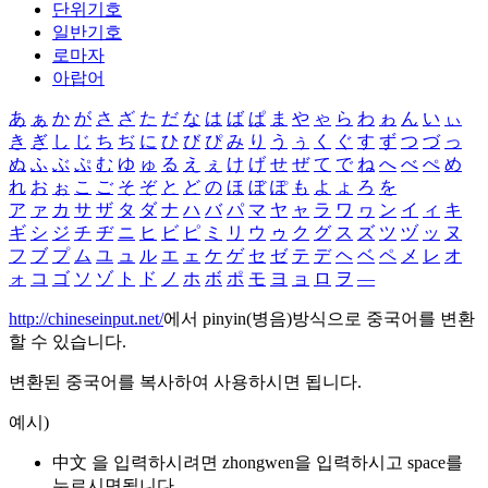
단위기호
일반기호
로마자
아랍어
あ
ぁ
か
が
さ
ざ
た
だ
な
は
ば
ぱ
ま
や
ゃ
ら
わ
ゎ
ん
い
ぃ
き
ぎ
し
じ
ち
ぢ
に
ひ
び
ぴ
み
り
う
ぅ
く
ぐ
す
ず
つ
づ
っ
ぬ
ふ
ぶ
ぷ
む
ゆ
ゅ
る
え
ぇ
け
げ
せ
ぜ
て
で
ね
へ
べ
ぺ
め
れ
お
ぉ
こ
ご
そ
ぞ
と
ど
の
ほ
ぼ
ぽ
も
よ
ょ
ろ
を
ア
ァ
カ
サ
ザ
タ
ダ
ナ
ハ
バ
パ
マ
ヤ
ャ
ラ
ワ
ヮ
ン
イ
ィ
キ
ギ
シ
ジ
チ
ヂ
ニ
ヒ
ビ
ピ
ミ
リ
ウ
ゥ
ク
グ
ス
ズ
ツ
ヅ
ッ
ヌ
フ
ブ
プ
ム
ユ
ュ
ル
エ
ェ
ケ
ゲ
セ
ゼ
テ
デ
ヘ
ベ
ペ
メ
レ
オ
ォ
コ
ゴ
ソ
ゾ
ト
ド
ノ
ホ
ボ
ポ
モ
ヨ
ョ
ロ
ヲ
―
http://chineseinput.net/
에서 pinyin(병음)방식으로 중국어를 변환
할 수 있습니다.
변환된 중국어를 복사하여 사용하시면 됩니다.
예시)
中文 을 입력하시려면
zhongwen
을 입력하시고 space를
누르시면됩니다.