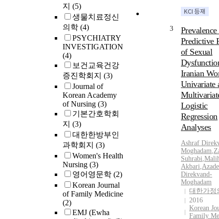
지
(5)
생물치료정신
의학
(4)
3
Prevalence
PSYCHIATRY
Predictive 
INVESTIGATION
of Sexual
(4)
Dysfunctio
보건교육건강
Iranian W
증진학회지
(3)
Univariate
Journal of
Multivariat
Korean Academy
of Nursing
(3)
Logistic
기본간호학회
Regression
지
(3)
Analyses
대한한방부인
Ashraf Direk
과학회지
(3)
Moghadam
,
Z
Women's Health
Suhrabi
,
Mali
Nursing
(3)
Akbari
,
Azade
영어영문학
(2)
Direkvand-
Moghadam
Korean Journal
대한가정
of Family Medicine
2016
(2)
Korean Jou
EMJ (Ewha
Family Me