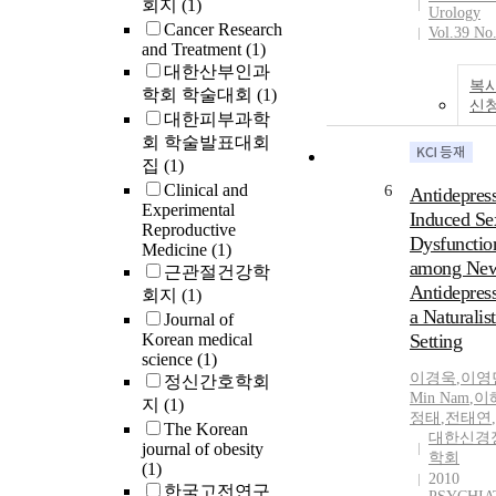
회지
(1)
Urology
Cancer Research
Vol.39 No
and Treatment
(1)
대한산부인과
복사
학회 학술대회
(1)
신
대한피부과학
회 학술발표대회
집
(1)
Clinical and
6
Antidepres
Experimental
Induced Se
Reproductive
Dysfunctio
Medicine
(1)
among Ne
근관절건강학
Antidepress
회지
(1)
a Naturalist
Journal of
Korean medical
Setting
science
(1)
이경욱
,
이영
정신간호학회
Min Nam
,
이
지
(1)
정태
,
전태연
,
The Korean
대한신경
journal of obesity
학회
(1)
2010
한국고전연구