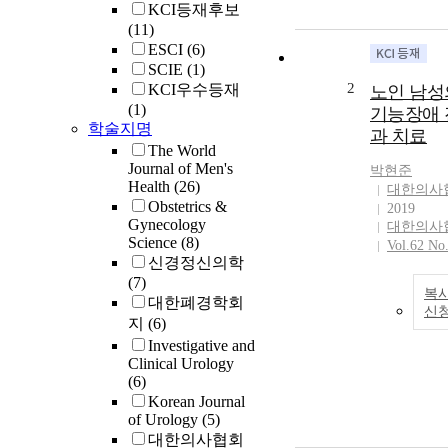
KCI등재후보
(11)
ESCI
(6)
SCIE
(1)
2
KCI우수등재
노인 남성
(1)
기능장애
학술지명
과 치료
The World
Journal of Men's
박현준
Health
(26)
대한의사
Obstetrics &
2019
Gynecology
대한의사
Science
(8)
Vol.62 No
신경정신의학
(7)
복사
대한폐경학회
신
지
(6)
Investigative and
Clinical Urology
(6)
Korean Journal
of Urology
(5)
대한의사협회