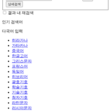
상세검색
결과 내 재검색
인기 검색어
다국어 입력
히라가나
가타카나
중국어
한글고어
그리스문자
프랑스어
독일어
히브리어
괄호기호
학술기호
기술기호
첨자기호
라틴문자
러시아문자