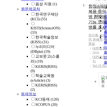
음성 지원
(1)
1
항정신약
10개씩 
원문제공처
복용 중인
한국연구재단
조회
병 환자에
1
(KCI)
(55)
기능 장애
병률 조사
2
KISTI(ScienceON)
(33)
정선화
,
강시
한국학술정보
3
연
,
윤해주
,
박
(KISS)
(31)
종일
누리미디어
5
대한조현
(DBpia)
(19)
2016
교보문고(스콜
대한조현
1
라)
(19)
지
Vol.19 No
KERIS(RISS)
(9)
학술교육원
(eArticle)
(3)
기
KERIS(RISS)
(2)
등재정보
KCI등재
(120)
SCOPUS
(20)