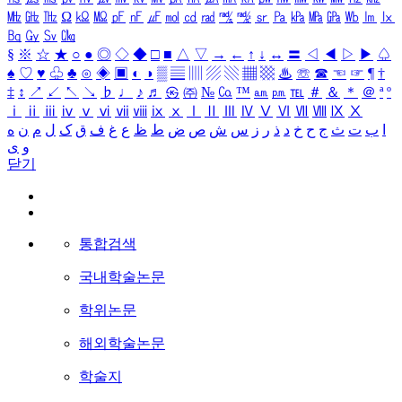
㎒
㎓
㎔
Ω
㏀
㏁
㎊
㎋
㎌
㏖
㏅
㎭
㎮
㎯
㏛
㎩
㎪
㎫
㎬
㏝
㏐
㏓
㏃
㏉
㏜
㏆
§
※
☆
★
○
●
◎
◇
◆
□
■
△
▽
→
←
↑
↓
↔
〓
◁
◀
▷
▶
♤
♠
♡
♥
♧
♣
⊙
◈
▣
◐
◑
▒
▤
▥
▨
▧
▦
▩
♨
☏
☎
☜
☞
¶
†
‡
↕
↗
↙
↖
↘
♭
♩
♪
♬
㉿
㈜
№
㏇
™
㏂
㏘
℡
＃
＆
＊
＠
ª
º
ⅰ
ⅱ
ⅲ
ⅳ
ⅴ
ⅵ
ⅶ
ⅷ
ⅸ
ⅹ
Ⅰ
Ⅱ
Ⅲ
Ⅳ
Ⅴ
Ⅵ
Ⅶ
Ⅷ
Ⅸ
Ⅹ
ا
ب
ت
ث
ج
ح
خ
د
ذ
ر
ز
س
ش
ص
ض
ط
ظ
ع
غ
ف
ق
ک
ل
م
ن
ه
و
ی
닫기
통합검색
국내학술논문
학위논문
해외학술논문
학술지