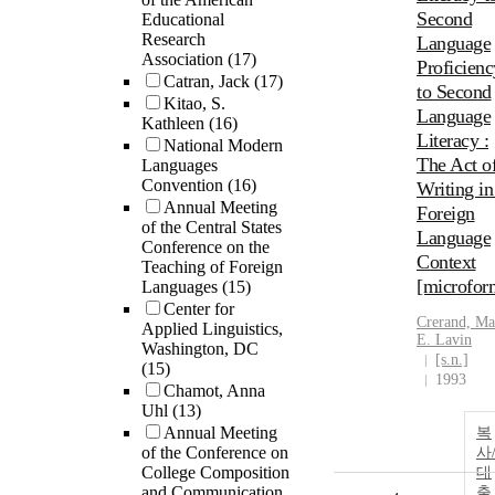
Second
Educational
Research
Language
Association
(17)
Proficienc
Catran, Jack
(17)
to Second
Kitao, S.
Language
Kathleen
(16)
Literacy :
National Modern
The Act o
Languages
Convention
(16)
Writing in
Annual Meeting
Foreign
of the Central States
Language
Conference on the
Context
Teaching of Foreign
[microfor
Languages
(15)
Center for
Crerand, Ma
Applied Linguistics,
E. Lavin
Washington, DC
[s.n.]
(15)
1993
Chamot, Anna
Uhl
(13)
Annual Meeting
복
of the Conference on
사
College Composition
대
and Communication
출