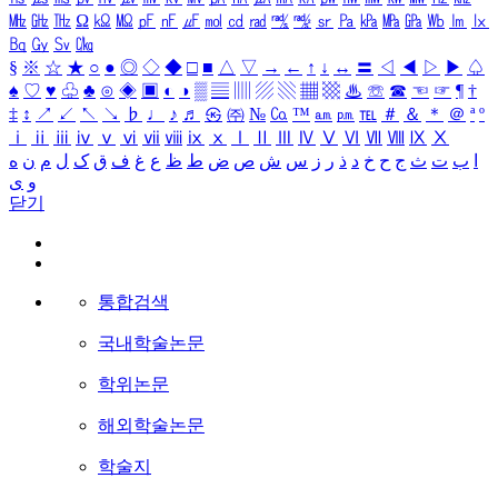
㎒
㎓
㎔
Ω
㏀
㏁
㎊
㎋
㎌
㏖
㏅
㎭
㎮
㎯
㏛
㎩
㎪
㎫
㎬
㏝
㏐
㏓
㏃
㏉
㏜
㏆
§
※
☆
★
○
●
◎
◇
◆
□
■
△
▽
→
←
↑
↓
↔
〓
◁
◀
▷
▶
♤
♠
♡
♥
♧
♣
⊙
◈
▣
◐
◑
▒
▤
▥
▨
▧
▦
▩
♨
☏
☎
☜
☞
¶
†
‡
↕
↗
↙
↖
↘
♭
♩
♪
♬
㉿
㈜
№
㏇
™
㏂
㏘
℡
＃
＆
＊
＠
ª
º
ⅰ
ⅱ
ⅲ
ⅳ
ⅴ
ⅵ
ⅶ
ⅷ
ⅸ
ⅹ
Ⅰ
Ⅱ
Ⅲ
Ⅳ
Ⅴ
Ⅵ
Ⅶ
Ⅷ
Ⅸ
Ⅹ
ا
ب
ت
ث
ج
ح
خ
د
ذ
ر
ز
س
ش
ص
ض
ط
ظ
ع
غ
ف
ق
ک
ل
م
ن
ه
و
ی
닫기
통합검색
국내학술논문
학위논문
해외학술논문
학술지