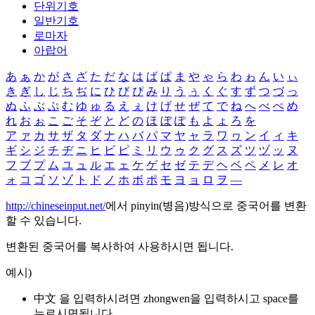
단위기호
일반기호
로마자
아랍어
あ
ぁ
か
が
さ
ざ
た
だ
な
は
ば
ぱ
ま
や
ゃ
ら
わ
ゎ
ん
い
ぃ
き
ぎ
し
じ
ち
ぢ
に
ひ
び
ぴ
み
り
う
ぅ
く
ぐ
す
ず
つ
づ
っ
ぬ
ふ
ぶ
ぷ
む
ゆ
ゅ
る
え
ぇ
け
げ
せ
ぜ
て
で
ね
へ
べ
ぺ
め
れ
お
ぉ
こ
ご
そ
ぞ
と
ど
の
ほ
ぼ
ぽ
も
よ
ょ
ろ
を
ア
ァ
カ
サ
ザ
タ
ダ
ナ
ハ
バ
パ
マ
ヤ
ャ
ラ
ワ
ヮ
ン
イ
ィ
キ
ギ
シ
ジ
チ
ヂ
ニ
ヒ
ビ
ピ
ミ
リ
ウ
ゥ
ク
グ
ス
ズ
ツ
ヅ
ッ
ヌ
フ
ブ
プ
ム
ユ
ュ
ル
エ
ェ
ケ
ゲ
セ
ゼ
テ
デ
ヘ
ベ
ペ
メ
レ
オ
ォ
コ
ゴ
ソ
ゾ
ト
ド
ノ
ホ
ボ
ポ
モ
ヨ
ョ
ロ
ヲ
―
http://chineseinput.net/
에서 pinyin(병음)방식으로 중국어를 변환
할 수 있습니다.
변환된 중국어를 복사하여 사용하시면 됩니다.
예시)
中文 을 입력하시려면
zhongwen
을 입력하시고 space를
누르시면됩니다.