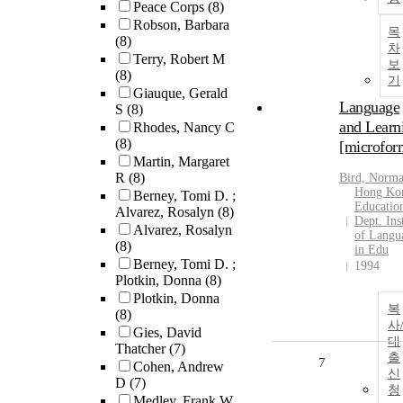
Peace Corps
(8)
Robson, Barbara
목
(8)
차
Terry, Robert M
보
(8)
기
Giauque, Gerald
Language
S
(8)
and Learn
Rhodes, Nancy C
(8)
[microfor
Martin, Margaret
R
(8)
Bird, Norm
Hong Ko
Berney, Tomi D. ;
Educatio
Alvarez, Rosalyn
(8)
Dept. Ins
Alvarez, Rosalyn
of Langu
(8)
in Edu
Berney, Tomi D. ;
1994
Plotkin, Donna
(8)
Plotkin, Donna
복
(8)
사
Gies, David
대
Thatcher
(7)
출
7
Cohen, Andrew
신
D
(7)
청
Medley, Frank W