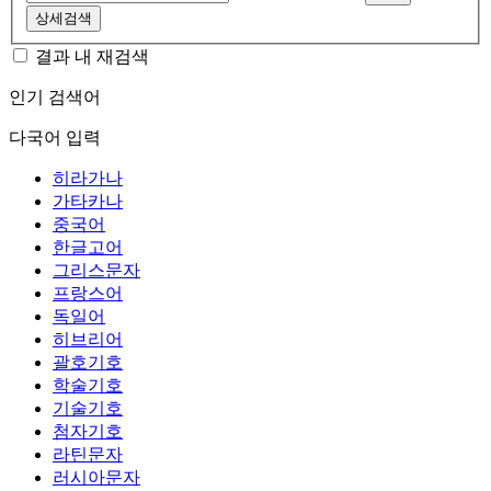
상세검색
결과 내 재검색
인기 검색어
다국어 입력
히라가나
가타카나
중국어
한글고어
그리스문자
프랑스어
독일어
히브리어
괄호기호
학술기호
기술기호
첨자기호
라틴문자
러시아문자