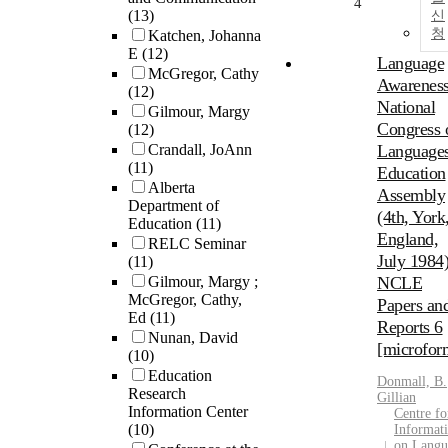
4
(13)
신
청
Katchen, Johanna
E
(12)
Language
McGregor, Cathy
Awareness
(12)
National
Gilmour, Margy
Congress 
(12)
Crandall, JoAnn
Languages
(11)
Education
Alberta
Assembly
Department of
(4th, York
Education
(11)
England,
RELC Seminar
July 1984)
(11)
Gilmour, Margy ;
NCLE
McGregor, Cathy,
Papers an
Ed
(11)
Reports 6
Nunan, David
[microfor
(10)
Education
Donmall, B.
Research
Gillian
Information Center
Centre fo
(10)
Informat
on Langu