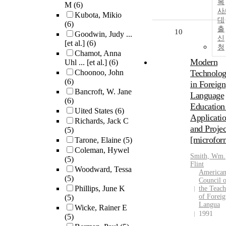
복
M
(6)
사
Kubota, Mikio
대
(6)
출
10
Goodwin, Judy ...
신
[et al.]
(6)
청
Chamot, Anna
Modern
Uhl ... [et al.]
(6)
Choonoo, John
Technolo
(6)
in Foreign
Bancroft, W. Jane
Language
(6)
Education 
Uited States
(6)
Applicati
Richards, Jack C
and Projec
(5)
[microfor
Tarone, Elaine
(5)
Coleman, Hywel
Smith, Wm.
(5)
Flint
Woodward, Tessa
America
(5)
Council 
Phillips, June K
the Teach
of Foreig
(5)
Langua
Wicke, Rainer E
1991
(5)