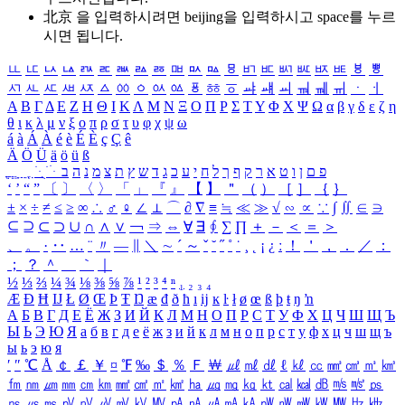
北京 을 입력하시려면
beijing
을 입력하시고 space를 누르
시면 됩니다.
ㅥ
ㅦ
ㅧ
ㅨ
ㅩ
ㅪ
ㅫ
ㅬ
ㅭ
ㅮ
ㅯ
ㅰ
ㅱ
ㅲ
ㅳ
ㅴ
ㅵ
ㅶ
ㅷ
ㅸ
ㅹ
ㅺ
ㅻ
ㅼ
ㅽ
ㅾ
ㅿ
ㆀ
ㆁ
ㆂ
ㆃ
ㆄ
ㆅ
ㆆ
ㆇ
ㆈ
ㆉ
ㆊ
ㆋ
ㆌ
ㆍ
ㆎ
Α
Β
Γ
Δ
Ε
Ζ
Η
Θ
Ι
Κ
Λ
Μ
Ν
Ξ
Ο
Π
Ρ
Σ
Τ
Υ
Φ
Χ
Ψ
Ω
α
β
γ
δ
ε
ζ
η
θ
ι
κ
λ
μ
ν
ξ
ο
π
ρ
σ
τ
υ
φ
χ
ψ
ω
á
à
Á
À
é
è
É
È
ç
Ç
ê
Ä
Ö
Ü
ä
ö
ü
ß
ְ
ֳ
ֲ
ֱ
ָ
ַ
ֵ
ֶ
ִ
ֹ
ּ
ֻ
ׂ
ׁ
ּ
ב
ה
נ
מ
צ
ת
ץ
ש
ד
ג
כ
ע
י
ח
ל
ך
ף
ק
ר
א
ט
ו
ן
ם
פ
‘
’
“
”
〔
〕
〈
〉
「
」
『
』
【
】
＂
（
）
［
］
｛
｝
±
×
÷
≠
≤
≥
∞
∴
♂
♀
∠
⊥
⌒
∂
∇
≡
≒
≪
≫
√
∽
∝
∵
∫
∬
∈
∋
⊆
⊇
⊂
⊃
∪
∩
∧
∨
￢
⇒
⇔
∀
∃
∮
∑
∏
＋
－
＜
＝
＞
、
。
·
‥
…
¨
〃
―
∥
＼
∼
´
～
ˇ
˘
˝
˚
˙
¸
˛
¡
¿
ː
！
＇
，
．
／
：
；
？
＾
＿
｀
｜
½
⅓
⅔
¼
¾
⅛
⅜
⅝
⅞
¹
²
³
⁴
ⁿ
₁
₂
₃
₄
Æ
Ð
Ħ
Ĳ
Ł
Ø
Œ
Þ
Ŧ
Ŋ
æ
đ
ð
ħ
ı
ĳ
ĸ
ŀ
ł
ø
œ
ß
þ
ŧ
ŋ
ŉ
А
Б
В
Г
Д
Е
Ё
Ж
З
И
Й
К
Л
М
Н
О
П
Р
С
Т
У
Ф
Х
Ц
Ч
Ш
Щ
Ъ
Ы
Ь
Э
Ю
Я
а
б
в
г
д
е
ё
ж
з
и
й
к
л
м
н
о
п
р
с
т
у
ф
х
ц
ч
ш
щ
ъ
ы
ь
э
ю
я
′
″
℃
Å
￠
￡
￥
¤
℉
‰
＄
％
Ｆ
￦
㎕
㎖
㎗
ℓ
㎘
㏄
㎣
㎤
㎥
㎦
㎙
㎚
㎛
㎜
㎝
㎞
㎟
㎠
㎡
㎢
㏊
㎍
㎎
㎏
㏏
㎈
㎉
㏈
㎧
㎨
㎰
㎱
㎲
㎳
㎴
㎵
㎶
㎷
㎸
㎹
㎀
㎁
㎂
㎃
㎄
㎺
㎻
㎽
㎾
㎿
㎐
㎑