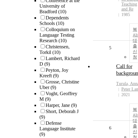
Conference at the
Teaching
University of
and Re
Bradford
(10)
1985
Dependents
Schools
(10)
Colloquium on
복
Language Testing
사
Research
(10)
대
출
Christensen,
5
신
Torkil
(10)
청
Lambert, Richard
D
(9)
Call for
Peyton, Joy
backgrou
Kreeft
(9)
Grosse, Christine
Turula, Ann
Uber
(9)
Peter La
Voght, Geoffrey
2021
M
(9)
Harper, Jane
(9)
복
Short, Deborah J
사
(9)
대
Defense
출
6
Language Institute
신
(9)
청