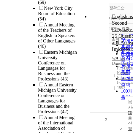
(69)
New York City
정확도순
Board of Education
English as
내림차순
(54)
정확
Second
Annual Meeting
순
10개씩 출력
Language 
of the Teachers of
내림
인기
English to Speakers
25 Questi
순
조회
of Other Languages
10개
and Answ
연도
(46)
출력
[microfor
제목
Eastern Michigan
20개
University
저자
Walling,
출력
Conference on
Donovan R
발행
30개
Languages for
Phi Delta
관순
출력
Kappa
Business and the
Educatio
50개
Professions
(43)
Foundati
Annual Eastern
출력
1993
Michigan University
100
Conference on
출력
Languages for
복
Business and the
사
Professions
(42)
대
Annual Meeting
출
2
of the International
신
Association of
청