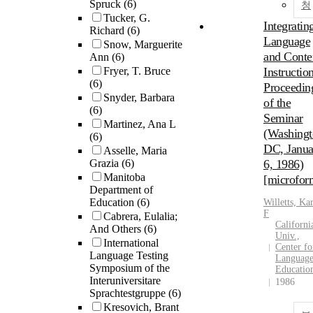
Spruck
(6)
청
Tucker, G.
Integratin
Richard
(6)
Language
Snow, Marguerite
and Conte
Ann
(6)
Fryer, T. Bruce
Instruction
(6)
Proceedin
Snyder, Barbara
of the
(6)
Seminar
Martinez, Ana L
(Washingt
(6)
DC, Janua
Asselle, Maria
Grazia
(6)
6, 1986)
Manitoba
[microfor
Department of
Education
(6)
Willetts, Ka
F
Cabrera, Eulalia;
Californi
And Others
(6)
Univ.,
International
Center fo
Language Testing
Languag
Symposium of the
Educatio
Interuniversitare
1986
Sprachtestgruppe
(6)
Kresovich, Brant