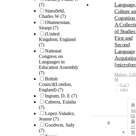
Language
(7)
Stansfield,
Culture a
Charles W
(7)
Cognition 
Ohannessian,
A Collect
Sirarpi
(7)
of Studies
(United
First and
Kingdom; England
Second
(7)
National
Language
Congress on
Acquisiti
Languages in
[microfor
Education Assembly
(7)
Malave, Lil
British
M
Council(London,
[s.n.]
England)
(7)
1991
Ingram, D. E
(7)
Cabrera, Eulalia
복
(7)
사
Lopez-Valadez,
대
Jeanne
(7)
출
8
Goodwin, Judy
신
(7)
청