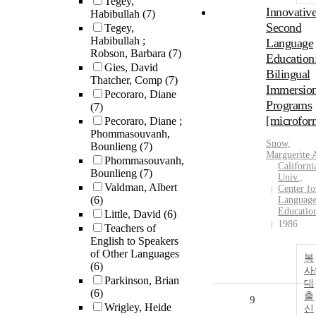
Tegey,
Innovativ
Habibullah
(7)
Second
Tegey,
Habibullah ;
Language
Robson, Barbara
(7)
Education
Gies, David
Bilingual
Thatcher, Comp
(7)
Immersio
Pecoraro, Diane
Programs
(7)
[microfor
Pecoraro, Diane ;
Phommasouvanh,
Snow,
Bounlieng
(7)
Marguerite 
Phommasouvanh,
Californi
Bounlieng
(7)
Univ.,
Valdman, Albert
Center fo
(6)
Languag
Educatio
Little, David
(6)
1986
Teachers of
English to Speakers
of Other Languages
복
(6)
사
Parkinson, Brian
대
(6)
출
9
Wrigley, Heide
신