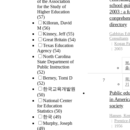
of the Association
school gu
for the Study of
2003 : a f
Higher Education
(57)
conprehen
Killoran, David
directory
M
(56)
Kinney, Jeff
(55)
Gabbitas Ed
Consultants
Great Britain
(54)
Kogan P
Texas Education
2003
Agency
(54)
North Carolina
State Department of
복
Public Instruction
출
(52)
Berney, Tomi D
목
7
(52)
기
한국교육개발원
Public edu
(50)
in Americ
National Center
society
for Education
Statistics
(50)
Hansen, Ke
한국
(49)
Prentice-
Murphy, Joseph
1956
(49)