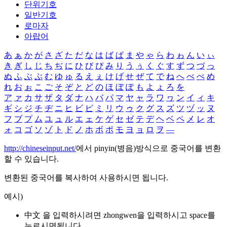
단위기호
일반기호
로마자
아랍어
あ
ぁ
か
が
さ
ざ
た
だ
な
は
ば
ぱ
ま
や
ゃ
ら
わ
ゎ
ん
い
ぃ
き
ぎ
し
じ
ち
ぢ
に
ひ
び
ぴ
み
り
う
ぅ
く
ぐ
す
ず
つ
づ
っ
ぬ
ふ
ぶ
ぷ
む
ゆ
ゅ
る
え
ぇ
け
げ
せ
ぜ
て
で
ね
へ
べ
ぺ
め
れ
お
ぉ
こ
ご
そ
ぞ
と
ど
の
ほ
ぼ
ぽ
も
よ
ょ
ろ
を
ア
ァ
カ
サ
ザ
タ
ダ
ナ
ハ
バ
パ
マ
ヤ
ャ
ラ
ワ
ヮ
ン
イ
ィ
キ
ギ
シ
ジ
チ
ヂ
ニ
ヒ
ビ
ピ
ミ
リ
ウ
ゥ
ク
グ
ス
ズ
ツ
ヅ
ッ
ヌ
フ
ブ
プ
ム
ユ
ュ
ル
エ
ェ
ケ
ゲ
セ
ゼ
テ
デ
ヘ
ベ
ペ
メ
レ
オ
ォ
コ
ゴ
ソ
ゾ
ト
ド
ノ
ホ
ボ
ポ
モ
ヨ
ョ
ロ
ヲ
―
http://chineseinput.net/
에서 pinyin(병음)방식으로 중국어를 변환
할 수 있습니다.
변환된 중국어를 복사하여 사용하시면 됩니다.
예시)
中文 을 입력하시려면
zhongwen
을 입력하시고 space를
누르시면됩니다.