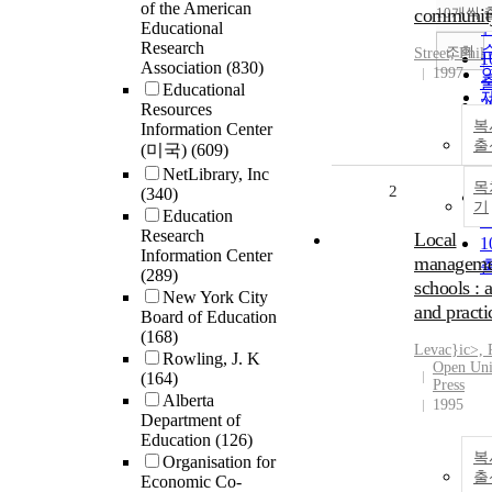
of the American
communit
10개씩 
Educational
Research
조회
Street, Phil
Association
(830)
1997
Educational
Resources
복
Information Center
출
(미국)
(609)
NetLibrary, Inc
목
2
(340)
기
Education
Research
Local
Information Center
manageme
(289)
schools : 
New York City
and practi
Board of Education
(168)
Levac}ic>, 
Rowling, J. K
Open Uni
(164)
Press
Alberta
1995
Department of
Education
(126)
복
Organisation for
출
Economic Co-