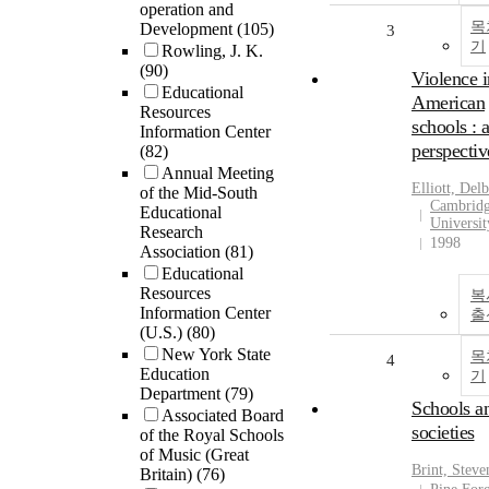
operation and
목
Development
(105)
3
기
Rowling, J. K.
(90)
Violence i
Educational
American
Resources
schools : 
Information Center
perspectiv
(82)
Annual Meeting
Elliott, Delb
of the Mid-South
Cambrid
Educational
Universit
Research
1998
Association
(81)
Educational
Resources
복
Information Center
출
(U.S.)
(80)
New York State
목
4
Education
기
Department
(79)
Schools a
Associated Board
societies
of the Royal Schools
of Music (Great
Brint, Stev
Britain)
(76)