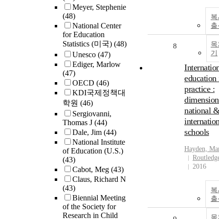
Meyer, Stephenie
(48)
복
National Center
출
for Education
Statistics (미국)
(48)
목
8
기
Unesco
(47)
Ediger, Marlow
Internatio
(47)
education 
OECD
(46)
practice :
KDI국제정책대
dimension
학원
(46)
national 
Sergiovanni,
internatio
Thomas J
(44)
schools
Dale, Jim
(44)
National Institute
Hayden, Ma
of Education (U.S.)
Routledg
(43)
2016
Cabot, Meg
(43)
Claus, Richard N
(43)
복
Biennial Meeting
출
of the Society for
Research in Child
목