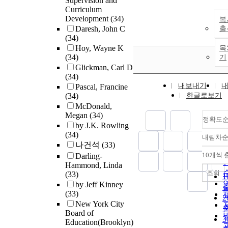
Supervision and
Curriculum
Development
(34)
복
Daresh, John C
출
(34)
Hoy, Wayne K
목
(34)
기
Glickman, Carl D
(34)
내보내기
Pascal, Francine
(34)
한글로보기
McDonald,
Megan
(34)
정확도
by J.K. Rowling
(34)
내림차
나건석
(33)
10개씩 
Darling-
Hammond, Linda
조회
(33)
by Jeff Kinney
(33)
New York City
Board of
Education(Brooklyn)