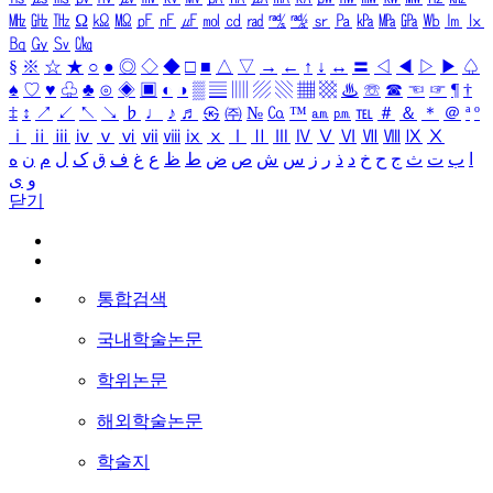
㎒
㎓
㎔
Ω
㏀
㏁
㎊
㎋
㎌
㏖
㏅
㎭
㎮
㎯
㏛
㎩
㎪
㎫
㎬
㏝
㏐
㏓
㏃
㏉
㏜
㏆
§
※
☆
★
○
●
◎
◇
◆
□
■
△
▽
→
←
↑
↓
↔
〓
◁
◀
▷
▶
♤
♠
♡
♥
♧
♣
⊙
◈
▣
◐
◑
▒
▤
▥
▨
▧
▦
▩
♨
☏
☎
☜
☞
¶
†
‡
↕
↗
↙
↖
↘
♭
♩
♪
♬
㉿
㈜
№
㏇
™
㏂
㏘
℡
＃
＆
＊
＠
ª
º
ⅰ
ⅱ
ⅲ
ⅳ
ⅴ
ⅵ
ⅶ
ⅷ
ⅸ
ⅹ
Ⅰ
Ⅱ
Ⅲ
Ⅳ
Ⅴ
Ⅵ
Ⅶ
Ⅷ
Ⅸ
Ⅹ
ا
ب
ت
ث
ج
ح
خ
د
ذ
ر
ز
س
ش
ص
ض
ط
ظ
ع
غ
ف
ق
ک
ل
م
ن
ه
و
ی
닫기
통합검색
국내학술논문
학위논문
해외학술논문
학술지