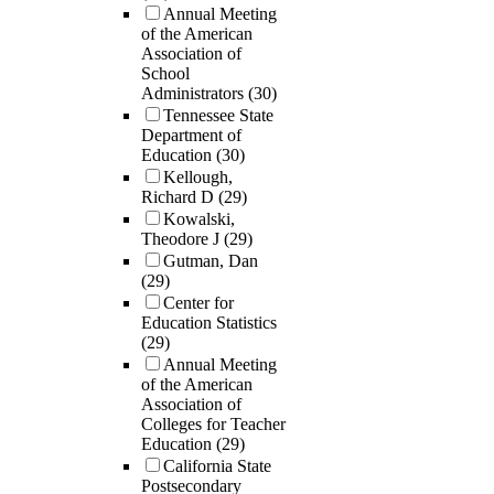
Annual Meeting
of the American
Association of
School
Administrators
(30)
Tennessee State
Department of
Education
(30)
Kellough,
Richard D
(29)
Kowalski,
Theodore J
(29)
Gutman, Dan
(29)
Center for
Education Statistics
(29)
Annual Meeting
of the American
Association of
Colleges for Teacher
Education
(29)
California State
Postsecondary