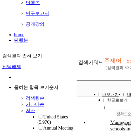
단행본
연구보고서
공개강의
home
단행본
검색결과 좁혀 보기
주제어 : Sc
검색키워드
선택해제
(검색결과
80,
좁혀본 항목 보기순서
내보내기
검색량순
한글로보기
가나다순
1
저자
정확도
United States
Managing
(5,976)
내림차
Annual Meeting
schools in