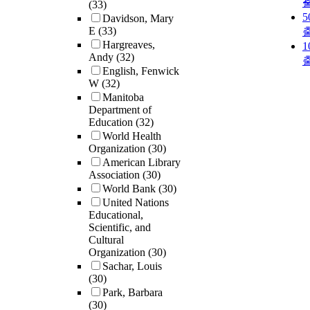
(33)
Davidson, Mary
E
(33)
Hargreaves,
Andy
(32)
English, Fenwick
W
(32)
Manitoba
Department of
Education
(32)
World Health
Organization
(30)
American Library
Association
(30)
World Bank
(30)
United Nations
Educational,
Scientific, and
Cultural
Organization
(30)
Sachar, Louis
(30)
Park, Barbara
(30)