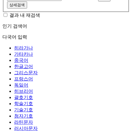
상세검색
결과 내 재검색
인기 검색어
다국어 입력
히라가나
가타카나
중국어
한글고어
그리스문자
프랑스어
독일어
히브리어
괄호기호
학술기호
기술기호
첨자기호
라틴문자
러시아문자