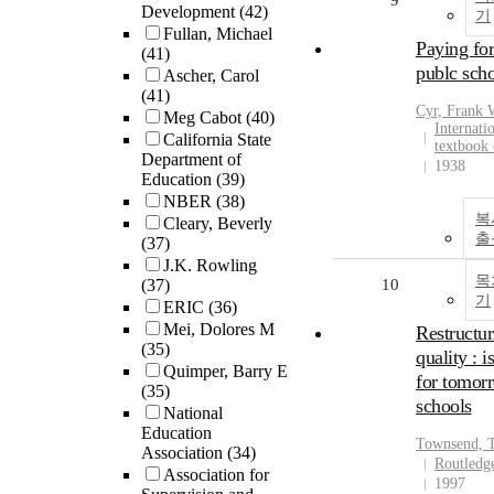
9
Development
(42)
기
Fullan, Michael
Paying for
(41)
publc sch
Ascher, Carol
(41)
Cyr, Frank 
Meg Cabot
(40)
Internati
California State
textbook
Department of
1938
Education
(39)
NBER
(38)
복
Cleary, Beverly
출
(37)
J.K. Rowling
목
(37)
10
기
ERIC
(36)
Mei, Dolores M
Restructur
(35)
quality : i
Quimper, Barry E
for tomor
(35)
schools
National
Education
Townsend, 
Association
(34)
Routledg
Association for
1997