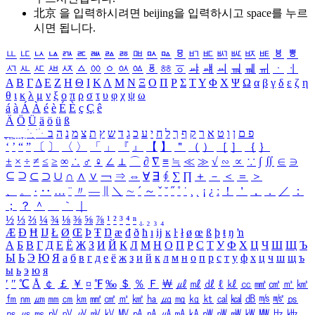
北京 을 입력하시려면
beijing
을 입력하시고 space를 누르
시면 됩니다.
ㅥ
ㅦ
ㅧ
ㅨ
ㅩ
ㅪ
ㅫ
ㅬ
ㅭ
ㅮ
ㅯ
ㅰ
ㅱ
ㅲ
ㅳ
ㅴ
ㅵ
ㅶ
ㅷ
ㅸ
ㅹ
ㅺ
ㅻ
ㅼ
ㅽ
ㅾ
ㅿ
ㆀ
ㆁ
ㆂ
ㆃ
ㆄ
ㆅ
ㆆ
ㆇ
ㆈ
ㆉ
ㆊ
ㆋ
ㆌ
ㆍ
ㆎ
Α
Β
Γ
Δ
Ε
Ζ
Η
Θ
Ι
Κ
Λ
Μ
Ν
Ξ
Ο
Π
Ρ
Σ
Τ
Υ
Φ
Χ
Ψ
Ω
α
β
γ
δ
ε
ζ
η
θ
ι
κ
λ
μ
ν
ξ
ο
π
ρ
σ
τ
υ
φ
χ
ψ
ω
á
à
Á
À
é
è
É
È
ç
Ç
ê
Ä
Ö
Ü
ä
ö
ü
ß
ְ
ֳ
ֲ
ֱ
ָ
ַ
ֵ
ֶ
ִ
ֹ
ּ
ֻ
ׂ
ׁ
ּ
ב
ה
נ
מ
צ
ת
ץ
ש
ד
ג
כ
ע
י
ח
ל
ך
ף
ק
ר
א
ט
ו
ן
ם
פ
‘
’
“
”
〔
〕
〈
〉
「
」
『
』
【
】
＂
（
）
［
］
｛
｝
±
×
÷
≠
≤
≥
∞
∴
♂
♀
∠
⊥
⌒
∂
∇
≡
≒
≪
≫
√
∽
∝
∵
∫
∬
∈
∋
⊆
⊇
⊂
⊃
∪
∩
∧
∨
￢
⇒
⇔
∀
∃
∮
∑
∏
＋
－
＜
＝
＞
、
。
·
‥
…
¨
〃
―
∥
＼
∼
´
～
ˇ
˘
˝
˚
˙
¸
˛
¡
¿
ː
！
＇
，
．
／
：
；
？
＾
＿
｀
｜
½
⅓
⅔
¼
¾
⅛
⅜
⅝
⅞
¹
²
³
⁴
ⁿ
₁
₂
₃
₄
Æ
Ð
Ħ
Ĳ
Ł
Ø
Œ
Þ
Ŧ
Ŋ
æ
đ
ð
ħ
ı
ĳ
ĸ
ŀ
ł
ø
œ
ß
þ
ŧ
ŋ
ŉ
А
Б
В
Г
Д
Е
Ё
Ж
З
И
Й
К
Л
М
Н
О
П
Р
С
Т
У
Ф
Х
Ц
Ч
Ш
Щ
Ъ
Ы
Ь
Э
Ю
Я
а
б
в
г
д
е
ё
ж
з
и
й
к
л
м
н
о
п
р
с
т
у
ф
х
ц
ч
ш
щ
ъ
ы
ь
э
ю
я
′
″
℃
Å
￠
￡
￥
¤
℉
‰
＄
％
Ｆ
￦
㎕
㎖
㎗
ℓ
㎘
㏄
㎣
㎤
㎥
㎦
㎙
㎚
㎛
㎜
㎝
㎞
㎟
㎠
㎡
㎢
㏊
㎍
㎎
㎏
㏏
㎈
㎉
㏈
㎧
㎨
㎰
㎱
㎲
㎳
㎴
㎵
㎶
㎷
㎸
㎹
㎀
㎁
㎂
㎃
㎄
㎺
㎻
㎽
㎾
㎿
㎐
㎑