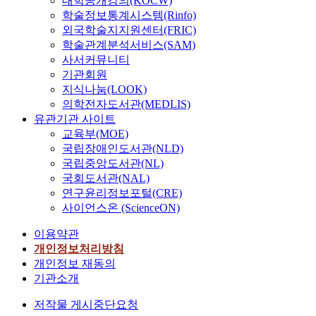
대학공개강의(KOCW)
학술정보통계시스템(Rinfo)
외국학술지지원센터(FRIC)
학술관계분석서비스(SAM)
사서커뮤니티
기관회원
지식나눔(LOOK)
의학전자도서관(MEDLIS)
유관기관 사이트
교육부(MOE)
국립장애인도서관(NLD)
국립중앙도서관(NL)
국회도서관(NAL)
연구윤리정보포털(CRE)
사이언스온 (ScienceON)
이용약관
개인정보처리방침
개인정보 재동의
기관소개
저작물 게시중단요청