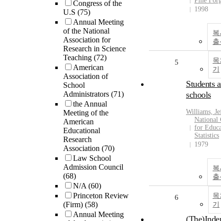
Pine Forg
Congress of the
1998
U.S
(75)
Annual Meeting
of the National
복
Association for
출
Research in Science
Teaching
(72)
목
5
American
기
Association of
Students 
School
Administrators
(71)
schools
the Annual
Williams, J
Meeting of the
National 
American
for Educa
Educational
Statistics
Research
1979
Association
(70)
Law School
Admission Council
복
(68)
출
N/A
(60)
Princeton Review
목
6
(Firm)
(58)
기
Annual Meeting
(The)Inde