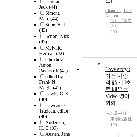
료]
London,
Jack
(44)
Chapman, Beth
Simont,
Nielsen
Marc
(44)
워너뮤직코
Stine, R. L
리아
(43)
2001
Schon, Nick
(43)
Melville,
Herman
(42)
Chekhov,
Anton
5
Love story :
Pavlovich
(41)
어떤 사랑
edited by
Frank N.
의 詩 : 만화
Magill
(41)
로 배우는
Lewis, C. S
Video 영어
(40)
회화
Lawrence J.
Trudeau, editor
동명출판사
(40)
東明出版社
Andersen,
1991
H. C
(39)
Austen, Jane