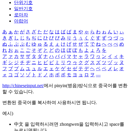
단위기호
일반기호
로마자
아랍어
あ
ぁ
か
が
さ
ざ
た
だ
な
は
ば
ぱ
ま
や
ゃ
ら
わ
ゎ
ん
い
ぃ
き
ぎ
し
じ
ち
ぢ
に
ひ
び
ぴ
み
り
う
ぅ
く
ぐ
す
ず
つ
づ
っ
ぬ
ふ
ぶ
ぷ
む
ゆ
ゅ
る
え
ぇ
け
げ
せ
ぜ
て
で
ね
へ
べ
ぺ
め
れ
お
ぉ
こ
ご
そ
ぞ
と
ど
の
ほ
ぼ
ぽ
も
よ
ょ
ろ
を
ア
ァ
カ
サ
ザ
タ
ダ
ナ
ハ
バ
パ
マ
ヤ
ャ
ラ
ワ
ヮ
ン
イ
ィ
キ
ギ
シ
ジ
チ
ヂ
ニ
ヒ
ビ
ピ
ミ
リ
ウ
ゥ
ク
グ
ス
ズ
ツ
ヅ
ッ
ヌ
フ
ブ
プ
ム
ユ
ュ
ル
エ
ェ
ケ
ゲ
セ
ゼ
テ
デ
ヘ
ベ
ペ
メ
レ
オ
ォ
コ
ゴ
ソ
ゾ
ト
ド
ノ
ホ
ボ
ポ
モ
ヨ
ョ
ロ
ヲ
―
http://chineseinput.net/
에서 pinyin(병음)방식으로 중국어를 변환
할 수 있습니다.
변환된 중국어를 복사하여 사용하시면 됩니다.
예시)
中文 을 입력하시려면
zhongwen
을 입력하시고 space를
누르시면됩니다.