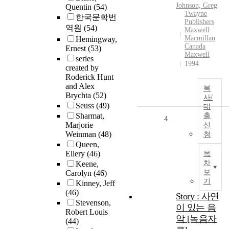
Johnson, Greg
Quentin
(54)
Twayne
한국문학번
Publishers
역원
(54)
Maxwell
Macmillan
Hemingway,
Canada
Ernest
(53)
Maxwell
series
1994
created by
Roderick Hunt
and Alex
복
Brychta
(52)
사/
Seuss
(49)
대
Sharmat,
출
4
Marjorie
신
Weinman
(48)
청
Queen,
Ellery
(46)
목
차
Keene,
보
Carolyn
(46)
기
Kinney, Jeff
(46)
Story : 사연
Stevenson,
이 있는 음
Robert Louis
악 [녹음자
(44)