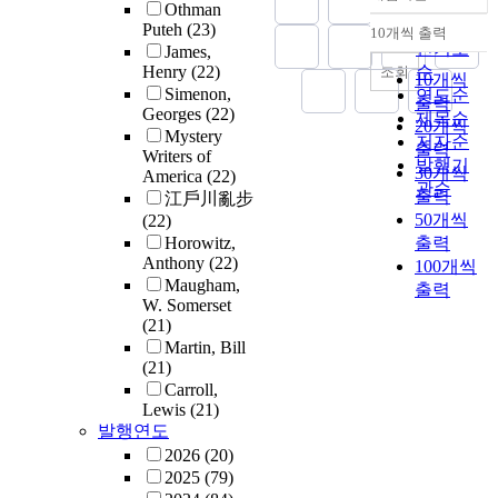
정확도
Othman
순
Puteh
(23)
10개씩 출력
내림차순
인기도
James,
Henry
(22)
순
조회
10개씩
Simenon,
연도순
출력
Georges
(22)
제목순
20개씩
Mystery
저자순
출력
Writers of
발행기
30개씩
America
(22)
관순
출력
江戶川亂步
50개씩
(22)
Horowitz,
출력
Anthony
(22)
100개씩
Maugham,
출력
W. Somerset
(21)
Martin, Bill
(21)
Carroll,
Lewis
(21)
발행연도
2026
(20)
2025
(79)