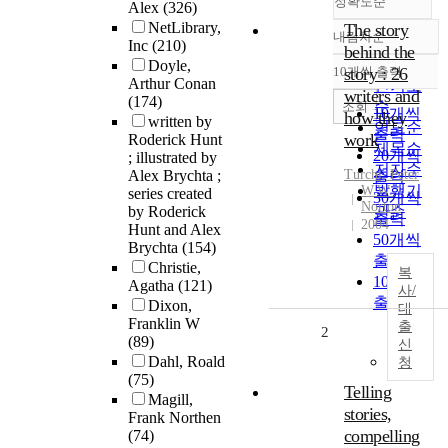
정확도순
Alex
(326)
NetLibrary,
The story
내림차순
정확도
Inc
(210)
behind the
순
Doyle,
10개씩 출력
story : 26
내림차순
Arthur Conan
인기도
writers and
(174)
순
조회
10개씩
how they
written by
연도순
출력
work
Roderick Hunt
제목순
20개씩
; illustrated by
저자순
Alex Brychta ;
Turchi, Peter
출력
발행기
W.W.
series created
30개씩
Norton
by Roderick
관순
출력
2004
Hunt and Alex
50개씩
Brychta
(154)
출력
Christie,
복
100개씩
Agatha
(121)
사/
출력
Dixon,
대
Franklin W
출
2
(89)
신
Dahl, Roald
청
(75)
Telling
Magill,
stories,
Frank Northen
compelling
(74)