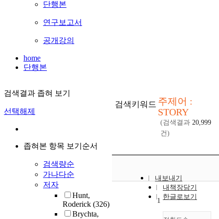
단행본
연구보고서
공개강의
home
단행본
검색결과 좁혀 보기
주제어 :
검색키워드
STORY
선택해제
(검색결과
20,999
건)
좁혀본 항목 보기순서
검색량순
가나다순
내보내기
저자
내책장담기
Hunt,
한글로보기
1
Roderick
(326)
Brychta,