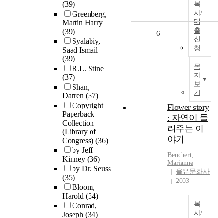
(39)
복
사/
Greenberg,
대
Martin Harry
출
(39)
6
신
Syalabiy,
청
Saad Ismail
(39)
목
R.L. Stine
차
(37)
보
Shan,
기
Darren
(37)
Copyright
Flower story
Paperback
: 자연이 들
Collection
려주는 이
(Library of
야기
Congress)
(36)
by Jeff
Beuchert,
Kinney
(36)
Marianne
by Dr. Seuss
을유문화사
(35)
2003
Bloom,
Harold
(34)
복
Conrad,
사/
Joseph
(34)