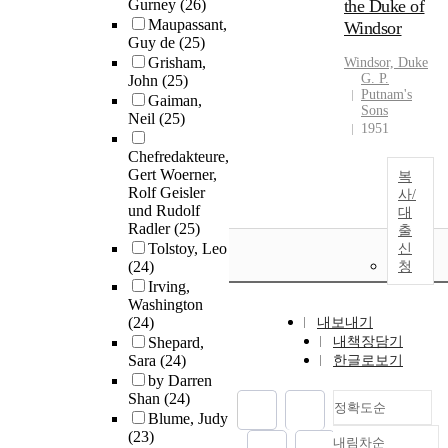
Gurney
(26)
the Duke of
Maupassant,
Windsor
Guy de
(25)
Grisham,
Windsor, Duke
G. P.
John
(25)
Putnam's
Gaiman,
Sons
Neil
(25)
1951
Chefredakteure,
Gert Woerner,
복
Rolf Geisler
사/
und Rudolf
대
Radler
(25)
출
Tolstoy, Leo
신
(24)
청
Irving,
Washington
(24)
내보내기
Shepard,
내책장담기
Sara
(24)
한글로보기
by Darren
Shan
(24)
정확도순
Blume, Judy
(23)
내림차순