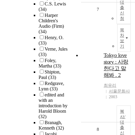
대
C.S. Lewis
출
(34)
7
신
Harper
청
Children's
Audio (Firm)
목
(34)
차
Henry, O.
보
(33)
기
Verne, Jules
(33)
Tokyo love
Foley,
story : 사랑
Martha
(33)
한다고 말
Shipton,
해봐 . 2
Paul
(33)
Redgrave,
최유리
Lynn
(33)
서울문화사
edited and
2003
with an
introduction by
Harold Bloom
복
(32)
사/
Branagh,
대
Kenneth
(32)
출
8
신
Jacobi,