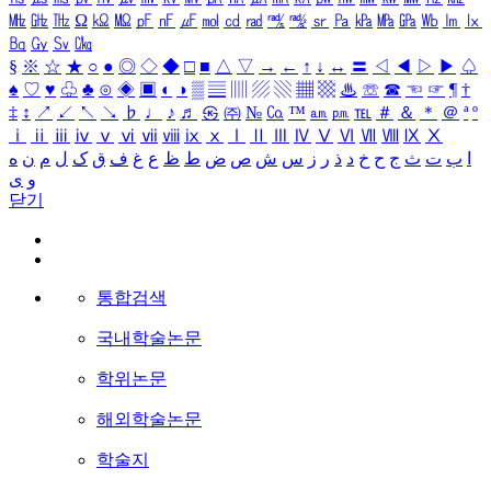
㎒
㎓
㎔
Ω
㏀
㏁
㎊
㎋
㎌
㏖
㏅
㎭
㎮
㎯
㏛
㎩
㎪
㎫
㎬
㏝
㏐
㏓
㏃
㏉
㏜
㏆
§
※
☆
★
○
●
◎
◇
◆
□
■
△
▽
→
←
↑
↓
↔
〓
◁
◀
▷
▶
♤
♠
♡
♥
♧
♣
⊙
◈
▣
◐
◑
▒
▤
▥
▨
▧
▦
▩
♨
☏
☎
☜
☞
¶
†
‡
↕
↗
↙
↖
↘
♭
♩
♪
♬
㉿
㈜
№
㏇
™
㏂
㏘
℡
＃
＆
＊
＠
ª
º
ⅰ
ⅱ
ⅲ
ⅳ
ⅴ
ⅵ
ⅶ
ⅷ
ⅸ
ⅹ
Ⅰ
Ⅱ
Ⅲ
Ⅳ
Ⅴ
Ⅵ
Ⅶ
Ⅷ
Ⅸ
Ⅹ
ا
ب
ت
ث
ج
ح
خ
د
ذ
ر
ز
س
ش
ص
ض
ط
ظ
ع
غ
ف
ق
ک
ل
م
ن
ه
و
ی
닫기
통합검색
국내학술논문
학위논문
해외학술논문
학술지