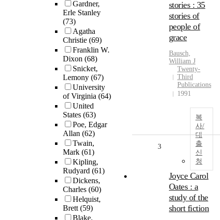
Gardner,
stories : 35
Erle Stanley
stories of
(73)
people of
Agatha
grace
Christie
(69)
Franklin W.
Bausch,
Dixon
(68)
William J
Snicket,
Twenty-
Lemony
(67)
Third
Publications
University
1991
of Virginia
(64)
United
States
(63)
복
Poe, Edgar
사/
Allan
(62)
대
Twain,
출
3
Mark
(61)
신
Kipling,
청
Rudyard
(61)
Joyce Carol
Dickens,
Oates : a
Charles
(60)
study of the
Helquist,
short fiction
Brett
(59)
Blake,