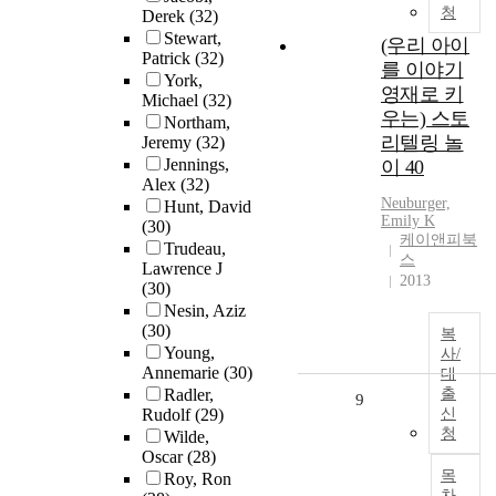
청
Derek
(32)
Stewart,
(우리 아이
Patrick
(32)
를 이야기
York,
영재로 키
Michael
(32)
우는) 스토
Northam,
리텔링 놀
Jeremy
(32)
Jennings,
이 40
Alex
(32)
Neuburger,
Hunt, David
Emily K
(30)
케이앤피북
Trudeau,
스
Lawrence J
2013
(30)
Nesin, Aziz
(30)
복
Young,
사/
Annemarie
(30)
대
Radler,
출
9
Rudolf
(29)
신
청
Wilde,
Oscar
(28)
목
Roy, Ron
차