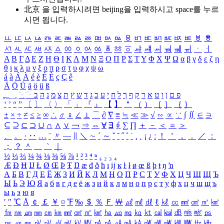
北京 을 입력하시려면
beijing
을 입력하시고 space를 누르
시면 됩니다.
ㅥ
ㅦ
ㅧ
ㅨ
ㅩ
ㅪ
ㅫ
ㅬ
ㅭ
ㅮ
ㅯ
ㅰ
ㅱ
ㅲ
ㅳ
ㅴ
ㅵ
ㅶ
ㅷ
ㅸ
ㅹ
ㅺ
ㅻ
ㅼ
ㅽ
ㅾ
ㅿ
ㆀ
ㆁ
ㆂ
ㆃ
ㆄ
ㆅ
ㆆ
ㆇ
ㆈ
ㆉ
ㆊ
ㆋ
ㆌ
ㆍ
ㆎ
Α
Β
Γ
Δ
Ε
Ζ
Η
Θ
Ι
Κ
Λ
Μ
Ν
Ξ
Ο
Π
Ρ
Σ
Τ
Υ
Φ
Χ
Ψ
Ω
α
β
γ
δ
ε
ζ
η
θ
ι
κ
λ
μ
ν
ξ
ο
π
ρ
σ
τ
υ
φ
χ
ψ
ω
á
à
Á
À
é
è
É
È
ç
Ç
ê
Ä
Ö
Ü
ä
ö
ü
ß
ְ
ֳ
ֲ
ֱ
ָ
ַ
ֵ
ֶ
ִ
ֹ
ּ
ֻ
ׂ
ׁ
ּ
ב
ה
נ
מ
צ
ת
ץ
ש
ד
ג
כ
ע
י
ח
ל
ך
ף
ק
ר
א
ט
ו
ן
ם
פ
‘
’
“
”
〔
〕
〈
〉
「
」
『
』
【
】
＂
（
）
［
］
｛
｝
±
×
÷
≠
≤
≥
∞
∴
♂
♀
∠
⊥
⌒
∂
∇
≡
≒
≪
≫
√
∽
∝
∵
∫
∬
∈
∋
⊆
⊇
⊂
⊃
∪
∩
∧
∨
￢
⇒
⇔
∀
∃
∮
∑
∏
＋
－
＜
＝
＞
、
。
·
‥
…
¨
〃
―
∥
＼
∼
´
～
ˇ
˘
˝
˚
˙
¸
˛
¡
¿
ː
！
＇
，
．
／
：
；
？
＾
＿
｀
｜
½
⅓
⅔
¼
¾
⅛
⅜
⅝
⅞
¹
²
³
⁴
ⁿ
₁
₂
₃
₄
Æ
Ð
Ħ
Ĳ
Ł
Ø
Œ
Þ
Ŧ
Ŋ
æ
đ
ð
ħ
ı
ĳ
ĸ
ŀ
ł
ø
œ
ß
þ
ŧ
ŋ
ŉ
А
Б
В
Г
Д
Е
Ё
Ж
З
И
Й
К
Л
М
Н
О
П
Р
С
Т
У
Ф
Х
Ц
Ч
Ш
Щ
Ъ
Ы
Ь
Э
Ю
Я
а
б
в
г
д
е
ё
ж
з
и
й
к
л
м
н
о
п
р
с
т
у
ф
х
ц
ч
ш
щ
ъ
ы
ь
э
ю
я
′
″
℃
Å
￠
￡
￥
¤
℉
‰
＄
％
Ｆ
￦
㎕
㎖
㎗
ℓ
㎘
㏄
㎣
㎤
㎥
㎦
㎙
㎚
㎛
㎜
㎝
㎞
㎟
㎠
㎡
㎢
㏊
㎍
㎎
㎏
㏏
㎈
㎉
㏈
㎧
㎨
㎰
㎱
㎲
㎳
㎴
㎵
㎶
㎷
㎸
㎹
㎀
㎁
㎂
㎃
㎄
㎺
㎻
㎽
㎾
㎿
㎐
㎑