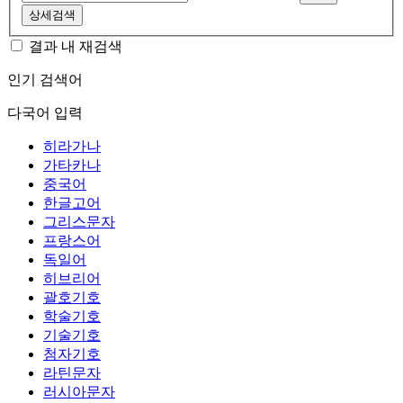
상세검색
결과 내 재검색
인기 검색어
다국어 입력
히라가나
가타카나
중국어
한글고어
그리스문자
프랑스어
독일어
히브리어
괄호기호
학술기호
기술기호
첨자기호
라틴문자
러시아문자