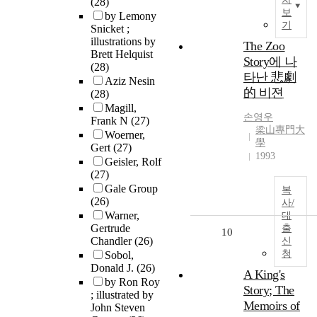
(28)
보
by Lemony
기
Snicket ;
illustrations by
The Zoo
Brett Helquist
Story에 나
(28)
타난 悲劇
Aziz Nesin
的 비젼
(28)
Magill,
손영우
Frank N
(27)
梁山專門大
Woerner,
學
Gert
(27)
1993
Geisler, Rolf
(27)
Gale Group
복
(26)
사/
Warner,
대
Gertrude
출
10
Chandler
(26)
신
청
Sobol,
Donald J.
(26)
A King's
by Ron Roy
Story; The
; illustrated by
Memoirs of
John Steven