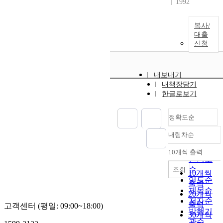
1992
복사/
대출
신청
내보내기
내책장담기
한글로보기
정확도순
내림차순
정확도
순
10개씩 출력
내림차순
인기도
순
조회
10개씩
연도순
출력
제목순
20개씩
저자순
출력
고객센터 (평일: 09:00~18:00)
발행기
30개씩
관순