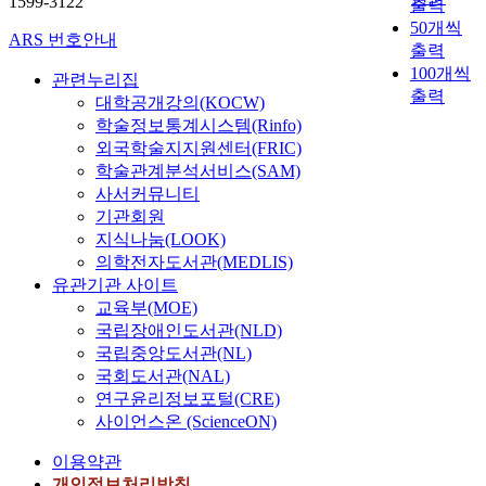
1599-3122
출력
50개씩
ARS 번호안내
출력
100개씩
관련누리집
출력
대학공개강의(KOCW)
학술정보통계시스템(Rinfo)
외국학술지지원센터(FRIC)
학술관계분석서비스(SAM)
사서커뮤니티
기관회원
지식나눔(LOOK)
의학전자도서관(MEDLIS)
유관기관 사이트
교육부(MOE)
국립장애인도서관(NLD)
국립중앙도서관(NL)
국회도서관(NAL)
연구윤리정보포털(CRE)
사이언스온 (ScienceON)
이용약관
개인정보처리방침