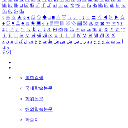
㎒
㎓
㎔
Ω
㏀
㏁
㎊
㎋
㎌
㏖
㏅
㎭
㎮
㎯
㏛
㎩
㎪
㎫
㎬
㏝
㏐
㏓
㏃
㏉
㏜
㏆
§
※
☆
★
○
●
◎
◇
◆
□
■
△
▽
→
←
↑
↓
↔
〓
◁
◀
▷
▶
♤
♠
♡
♥
♧
♣
⊙
◈
▣
◐
◑
▒
▤
▥
▨
▧
▦
▩
♨
☏
☎
☜
☞
¶
†
‡
↕
↗
↙
↖
↘
♭
♩
♪
♬
㉿
㈜
№
㏇
™
㏂
㏘
℡
＃
＆
＊
＠
ª
º
ⅰ
ⅱ
ⅲ
ⅳ
ⅴ
ⅵ
ⅶ
ⅷ
ⅸ
ⅹ
Ⅰ
Ⅱ
Ⅲ
Ⅳ
Ⅴ
Ⅵ
Ⅶ
Ⅷ
Ⅸ
Ⅹ
ا
ب
ت
ث
ج
ح
خ
د
ذ
ر
ز
س
ش
ص
ض
ط
ظ
ع
غ
ف
ق
ک
ل
م
ن
ه
و
ی
닫기
통합검색
국내학술논문
학위논문
해외학술논문
학술지