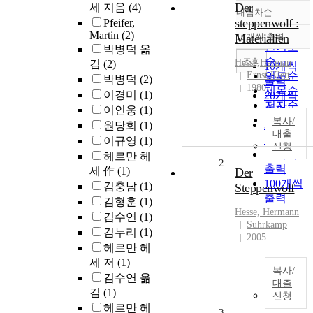
Der
세 지음
(4)
내림차순
정확도
steppenwolf :
Pfeifer,
순
Martin
(2)
Materialien
10개씩 출력
내림차순
인기도
박병덕 옮
순
조회
Hesse,Herman
김
(2)
10개씩
Ernst Klett
연도순
박병덕
(2)
출력
1980
제목순
이경미
(1)
20개씩
저자순
이인웅
(1)
출력
발행기
복사/
30개씩
원당희
(1)
관순
대출
출력
이규영
(1)
신청
50개씩
헤르만 헤
2
출력
세 作
(1)
Der
100개씩
김충남
(1)
Steppenwolf
출력
김형훈
(1)
Hesse, Hermann
김수연
(1)
Suhrkamp
김누리
(1)
2005
헤르만 헤
세 저
(1)
복사/
김수연 옮
대출
김
(1)
신청
헤르만 헤
3