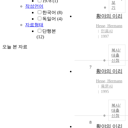
1978
(1)
보
작성언어
기
한국어
(8)
황야의 이리
독일어
(4)
자료형태
Hesse, Hermann
단행본
민음사
(12)
1997
오늘 본 자료
복사/
대출
신청
7
황야의 이리
Hesse, Hermann
육문사
1995
복사/
대출
신청
8
황야의 이리