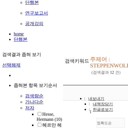
단행본
연구보고서
공개강의
home
단행본
검색결과 좁혀 보기
주제어 :
검색키워드
STEPPENWOL
선택해제
(검색결과
12
건)
좁혀본 항목 보기순서
검색량순
내보내기
가나다순
내책장담기
저자
한글로보기
1
Hesse,
Hermann
(10)
정확도순
헤르만 헤