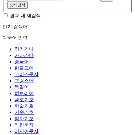
상세검색
결과 내 재검색
인기 검색어
다국어 입력
히라가나
가타카나
중국어
한글고어
그리스문자
프랑스어
독일어
히브리어
괄호기호
학술기호
기술기호
첨자기호
라틴문자
러시아문자