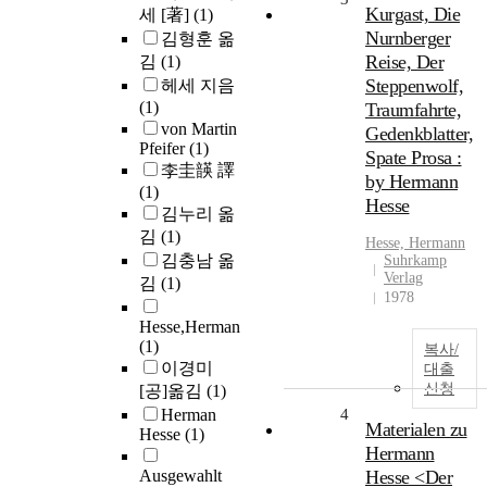
Kurgast, Die
세 [著]
(1)
Nurnberger
김형훈 옮
Reise, Der
김
(1)
Steppenwolf,
헤세 지음
(1)
Traumfahrte,
von Martin
Gedenkblatter,
Pfeifer
(1)
Spate Prosa :
李圭韺 譯
by Hermann
(1)
Hesse
김누리 옮
김
(1)
Hesse, Hermann
김충남 옮
Suhrkamp
Verlag
김
(1)
1978
Hesse,Herman
(1)
복사/
이경미
대출
신청
[공]옮김
(1)
Herman
4
Materialen zu
Hesse
(1)
Hermann
Ausgewahlt
Hesse <Der