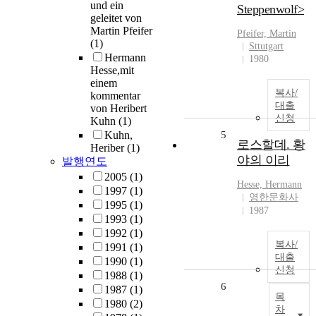
und ein
Steppenwolf>
geleitet von
Martin Pfeifer
Pfeifer, Martin
(1)
Sttutgart
Hermann
1980
Hesse,mit
einem
복사/
kommentar
대출
von Heribert
신청
Kuhn
(1)
Kuhn,
5
로스할데. 황
Heriber
(1)
야의 이리
발행연도
2005
(1)
Hesse, Hermann
1997
(1)
영한문화사
1995
(1)
1987
1993
(1)
1992
(1)
복사/
1991
(1)
대출
1990
(1)
신청
1988
(1)
6
1987
(1)
목
1980
(2)
차