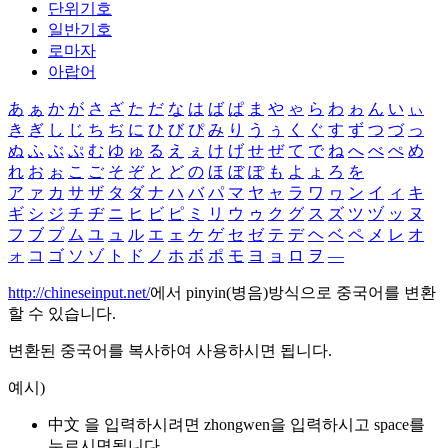
단위기호
일반기호
로마자
아랍어
あ
ぁ
か
が
さ
ざ
た
だ
な
は
ば
ぱ
ま
や
ゃ
ら
わ
ゎ
ん
い
ぃ
き
ぎ
し
じ
ち
ぢ
に
ひ
び
ぴ
み
り
う
ぅ
く
ぐ
す
ず
つ
づ
っ
ぬ
ふ
ぶ
ぷ
む
ゆ
ゅ
る
え
ぇ
け
げ
せ
ぜ
て
で
ね
へ
べ
ぺ
め
れ
お
ぉ
こ
ご
そ
ぞ
と
ど
の
ほ
ぼ
ぽ
も
よ
ょ
ろ
を
ア
ァ
カ
サ
ザ
タ
ダ
ナ
ハ
バ
パ
マ
ヤ
ャ
ラ
ワ
ヮ
ン
イ
ィ
キ
ギ
シ
ジ
チ
ヂ
ニ
ヒ
ビ
ピ
ミ
リ
ウ
ゥ
ク
グ
ス
ズ
ツ
ヅ
ッ
ヌ
フ
ブ
プ
ム
ユ
ュ
ル
エ
ェ
ケ
ゲ
セ
ゼ
テ
デ
ヘ
ベ
ペ
メ
レ
オ
ォ
コ
ゴ
ソ
ゾ
ト
ド
ノ
ホ
ボ
ポ
モ
ヨ
ョ
ロ
ヲ
―
http://chineseinput.net/
에서 pinyin(병음)방식으로 중국어를 변환
할 수 있습니다.
변환된 중국어를 복사하여 사용하시면 됩니다.
예시)
中文 을 입력하시려면
zhongwen
을 입력하시고 space를
누르시면됩니다.