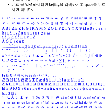
北京 을 입력하시려면
beijing
을 입력하시고 space를 누르
시면 됩니다.
ㅥ
ㅦ
ㅧ
ㅨ
ㅩ
ㅪ
ㅫ
ㅬ
ㅭ
ㅮ
ㅯ
ㅰ
ㅱ
ㅲ
ㅳ
ㅴ
ㅵ
ㅶ
ㅷ
ㅸ
ㅹ
ㅺ
ㅻ
ㅼ
ㅽ
ㅾ
ㅿ
ㆀ
ㆁ
ㆂ
ㆃ
ㆄ
ㆅ
ㆆ
ㆇ
ㆈ
ㆉ
ㆊ
ㆋ
ㆌ
ㆍ
ㆎ
Α
Β
Γ
Δ
Ε
Ζ
Η
Θ
Ι
Κ
Λ
Μ
Ν
Ξ
Ο
Π
Ρ
Σ
Τ
Υ
Φ
Χ
Ψ
Ω
α
β
γ
δ
ε
ζ
η
θ
ι
κ
λ
μ
ν
ξ
ο
π
ρ
σ
τ
υ
φ
χ
ψ
ω
á
à
Á
À
é
è
É
È
ç
Ç
ê
Ä
Ö
Ü
ä
ö
ü
ß
ְ
ֳ
ֲ
ֱ
ָ
ַ
ֵ
ֶ
ִ
ֹ
ּ
ֻ
ׂ
ׁ
ּ
ב
ה
נ
מ
צ
ת
ץ
ש
ד
ג
כ
ע
י
ח
ל
ך
ף
ק
ר
א
ט
ו
ן
ם
פ
‘
’
“
”
〔
〕
〈
〉
「
」
『
』
【
】
＂
（
）
［
］
｛
｝
±
×
÷
≠
≤
≥
∞
∴
♂
♀
∠
⊥
⌒
∂
∇
≡
≒
≪
≫
√
∽
∝
∵
∫
∬
∈
∋
⊆
⊇
⊂
⊃
∪
∩
∧
∨
￢
⇒
⇔
∀
∃
∮
∑
∏
＋
－
＜
＝
＞
、
。
·
‥
…
¨
〃
―
∥
＼
∼
´
～
ˇ
˘
˝
˚
˙
¸
˛
¡
¿
ː
！
＇
，
．
／
：
；
？
＾
＿
｀
｜
½
⅓
⅔
¼
¾
⅛
⅜
⅝
⅞
¹
²
³
⁴
ⁿ
₁
₂
₃
₄
Æ
Ð
Ħ
Ĳ
Ł
Ø
Œ
Þ
Ŧ
Ŋ
æ
đ
ð
ħ
ı
ĳ
ĸ
ŀ
ł
ø
œ
ß
þ
ŧ
ŋ
ŉ
А
Б
В
Г
Д
Е
Ё
Ж
З
И
Й
К
Л
М
Н
О
П
Р
С
Т
У
Ф
Х
Ц
Ч
Ш
Щ
Ъ
Ы
Ь
Э
Ю
Я
а
б
в
г
д
е
ё
ж
з
и
й
к
л
м
н
о
п
р
с
т
у
ф
х
ц
ч
ш
щ
ъ
ы
ь
э
ю
я
′
″
℃
Å
￠
￡
￥
¤
℉
‰
＄
％
Ｆ
￦
㎕
㎖
㎗
ℓ
㎘
㏄
㎣
㎤
㎥
㎦
㎙
㎚
㎛
㎜
㎝
㎞
㎟
㎠
㎡
㎢
㏊
㎍
㎎
㎏
㏏
㎈
㎉
㏈
㎧
㎨
㎰
㎱
㎲
㎳
㎴
㎵
㎶
㎷
㎸
㎹
㎀
㎁
㎂
㎃
㎄
㎺
㎻
㎽
㎾
㎿
㎐
㎑