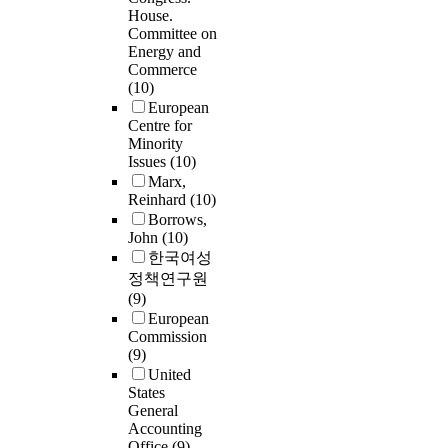
House.
Committee on
Energy and
Commerce
(10)
European
Centre for
Minority
Issues
(10)
Marx,
Reinhard
(10)
Borrows,
John
(10)
한국여성
정책연구원
(9)
European
Commission
(9)
United
States
General
Accounting
Office
(9)