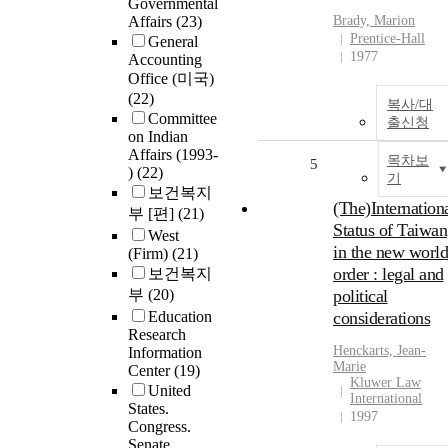
Governmental
Affairs
(23)
Brady, Marion
Prentice-Hall
General
1977
Accounting
Office (미국)
(22)
복사/대
Committee
출신청
on Indian
Affairs (1993-
목차보
5
)
(22)
기
보건복지
(The)Internation
부 [편]
(21)
Status of Taiwan
West
in the new world
(Firm)
(21)
order : legal and
보건복지
부
(20)
political
Education
considerations
Research
Henckarts, Jean-
Information
Marie
Center
(19)
Kluwer Law
United
International
States.
1997
Congress.
Senate.