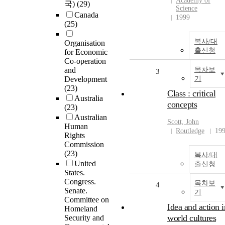
Academy of
국)
(29)
Science
Canada
1999
(25)
복사/대
Organisation
출신청
for Economic
Co-operation
and
목차보
3
Development
기
(23)
Class : critical
Australia
concepts
(23)
Australian
Scott, John
Human
Routledge
19
Rights
Commission
(23)
복사/대
United
출신청
States.
Congress.
목차보
4
Senate.
기
Committee on
Idea and action i
Homeland
world cultures
Security and