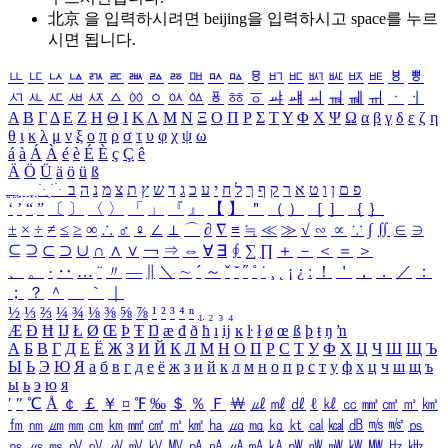
北京 을 입력하시려면
beijing
을 입력하시고 space를 누르
시면 됩니다.
ㅥ
ㅦ
ㅧ
ㅨ
ㅩ
ㅪ
ㅫ
ㅬ
ㅭ
ㅮ
ㅯ
ㅰ
ㅱ
ㅲ
ㅳ
ㅴ
ㅵ
ㅶ
ㅷ
ㅸ
ㅹ
ㅺ
ㅻ
ㅼ
ㅽ
ㅾ
ㅿ
ㆀ
ㆁ
ㆂ
ㆃ
ㆄ
ㆅ
ㆆ
ㆇ
ㆈ
ㆉ
ㆊ
ㆋ
ㆌ
ㆍ
ㆎ
Α
Β
Γ
Δ
Ε
Ζ
Η
Θ
Ι
Κ
Λ
Μ
Ν
Ξ
Ο
Π
Ρ
Σ
Τ
Υ
Φ
Χ
Ψ
Ω
α
β
γ
δ
ε
ζ
η
θ
ι
κ
λ
μ
ν
ξ
ο
π
ρ
σ
τ
υ
φ
χ
ψ
ω
á
à
Á
À
é
è
É
È
ç
Ç
ê
Ä
Ö
Ü
ä
ö
ü
ß
ְ
ֳ
ֲ
ֱ
ָ
ַ
ֵ
ֶ
ִ
ֹ
ּ
ֻ
ׂ
ׁ
ּ
ב
ה
נ
מ
צ
ת
ץ
ש
ד
ג
כ
ע
י
ח
ל
ך
ף
ק
ר
א
ט
ו
ן
ם
פ
‘
’
“
”
〔
〕
〈
〉
「
」
『
』
【
】
＂
（
）
［
］
｛
｝
±
×
÷
≠
≤
≥
∞
∴
♂
♀
∠
⊥
⌒
∂
∇
≡
≒
≪
≫
√
∽
∝
∵
∫
∬
∈
∋
⊆
⊇
⊂
⊃
∪
∩
∧
∨
￢
⇒
⇔
∀
∃
∮
∑
∏
＋
－
＜
＝
＞
、
。
·
‥
…
¨
〃
―
∥
＼
∼
´
～
ˇ
˘
˝
˚
˙
¸
˛
¡
¿
ː
！
＇
，
．
／
：
；
？
＾
＿
｀
｜
½
⅓
⅔
¼
¾
⅛
⅜
⅝
⅞
¹
²
³
⁴
ⁿ
₁
₂
₃
₄
Æ
Ð
Ħ
Ĳ
Ł
Ø
Œ
Þ
Ŧ
Ŋ
æ
đ
ð
ħ
ı
ĳ
ĸ
ŀ
ł
ø
œ
ß
þ
ŧ
ŋ
ŉ
А
Б
В
Г
Д
Е
Ё
Ж
З
И
Й
К
Л
М
Н
О
П
Р
С
Т
У
Ф
Х
Ц
Ч
Ш
Щ
Ъ
Ы
Ь
Э
Ю
Я
а
б
в
г
д
е
ё
ж
з
и
й
к
л
м
н
о
п
р
с
т
у
ф
х
ц
ч
ш
щ
ъ
ы
ь
э
ю
я
′
″
℃
Å
￠
￡
￥
¤
℉
‰
＄
％
Ｆ
￦
㎕
㎖
㎗
ℓ
㎘
㏄
㎣
㎤
㎥
㎦
㎙
㎚
㎛
㎜
㎝
㎞
㎟
㎠
㎡
㎢
㏊
㎍
㎎
㎏
㏏
㎈
㎉
㏈
㎧
㎨
㎰
㎱
㎲
㎳
㎴
㎵
㎶
㎷
㎸
㎹
㎀
㎁
㎂
㎃
㎄
㎺
㎻
㎽
㎾
㎿
㎐
㎑