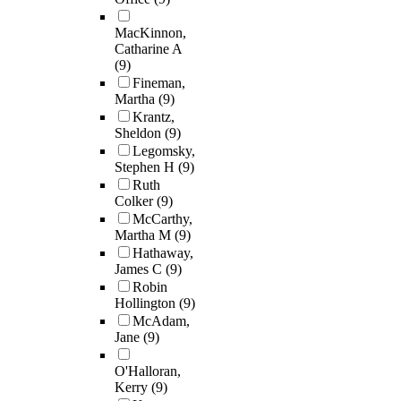
MacKinnon,
Catharine A
(9)
Fineman,
Martha
(9)
Krantz,
Sheldon
(9)
Legomsky,
Stephen H
(9)
Ruth
Colker
(9)
McCarthy,
Martha M
(9)
Hathaway,
James C
(9)
Robin
Hollington
(9)
McAdam,
Jane
(9)
O'Halloran,
Kerry
(9)