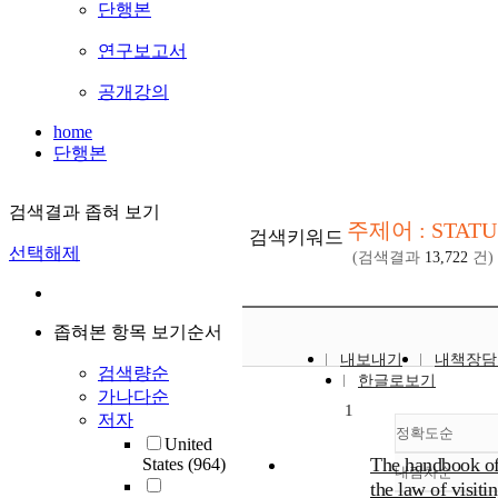
단행본
연구보고서
공개강의
home
단행본
검색결과 좁혀 보기
주제어 : STATU
검색키워드
선택해제
(검색결과
13,722
건)
좁혀본 항목 보기순서
내보내기
내책장담
검색량순
한글로보기
가나다순
1
저자
정확도순
United
The handbook o
States
(964)
내림차순
정확도
the law of visiti