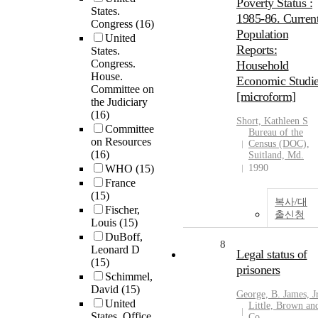
Poverty Status :
States.
1985-86. Curren
Congress
(16)
Population
United
Reports:
States.
Congress.
Household
House.
Economic Studi
Committee on
[microform]
the Judiciary
(16)
Short, Kathleen S
Committee
Bureau of the
on Resources
Census (DOC),
(16)
Suitland, Md.
WHO
(15)
1990
France
(15)
복사/대
Fischer,
출신청
Louis
(15)
DuBoff,
8
Leonard D
Legal status of
(15)
prisoners
Schimmel,
David
(15)
George, B. James, J
United
Little, Brown an
States. Office
Co