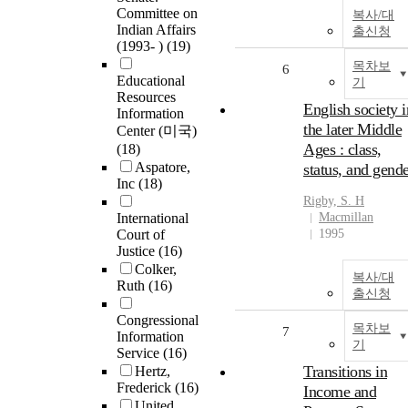
Committee on
복사/대
Indian Affairs
출신청
(1993- )
(19)
목차보
6
Educational
기
Resources
English society i
Information
the later Middle
Center (미국)
Ages : class,
(18)
Aspatore,
status, and gend
Inc
(18)
Rigby, S. H
International
Macmillan
Court of
1995
Justice
(16)
Colker,
복사/대
Ruth
(16)
출신청
Congressional
목차보
7
Information
기
Service
(16)
Transitions in
Hertz,
Frederick
(16)
Income and
United