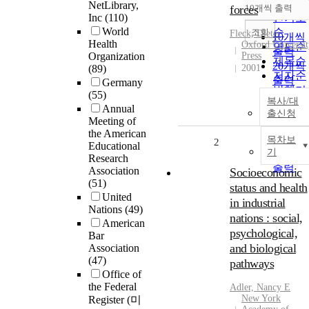
순
NetLibrary,
forces
10개씩 출력
내림차
Inc
(110)
인기도
World
순
조회
Fleck, Dieter
10개씩
Health
Oxford Universit
연도순
출력
Organization
Press
제목순
20개씩
(89)
2001
저자순
출력
Germany
발행기
(55)
30개씩
복사/대
관순
Annual
출력
출신청
Meeting of
50개씩
the American
출력
목차보
2
Educational
기
100개
Research
출력
Association
Socioeconomic
(51)
status and health
United
in industrial
Nations
(49)
nations : social,
American
psychological,
Bar
and biological
Association
(47)
pathways
Office of
the Federal
Adler, Nancy E
New York
Register (미