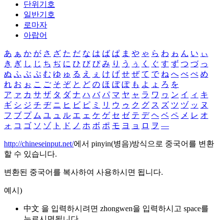
단위기호
일반기호
로마자
아랍어
あ
ぁ
か
が
さ
ざ
た
だ
な
は
ば
ぱ
ま
や
ゃ
ら
わ
ゎ
ん
い
ぃ
き
ぎ
し
じ
ち
ぢ
に
ひ
び
ぴ
み
り
う
ぅ
く
ぐ
す
ず
つ
づ
っ
ぬ
ふ
ぶ
ぷ
む
ゆ
ゅ
る
え
ぇ
け
げ
せ
ぜ
て
で
ね
へ
べ
ぺ
め
れ
お
ぉ
こ
ご
そ
ぞ
と
ど
の
ほ
ぼ
ぽ
も
よ
ょ
ろ
を
ア
ァ
カ
サ
ザ
タ
ダ
ナ
ハ
バ
パ
マ
ヤ
ャ
ラ
ワ
ヮ
ン
イ
ィ
キ
ギ
シ
ジ
チ
ヂ
ニ
ヒ
ビ
ピ
ミ
リ
ウ
ゥ
ク
グ
ス
ズ
ツ
ヅ
ッ
ヌ
フ
ブ
プ
ム
ユ
ュ
ル
エ
ェ
ケ
ゲ
セ
ゼ
テ
デ
ヘ
ベ
ペ
メ
レ
オ
ォ
コ
ゴ
ソ
ゾ
ト
ド
ノ
ホ
ボ
ポ
モ
ヨ
ョ
ロ
ヲ
―
http://chineseinput.net/
에서 pinyin(병음)방식으로 중국어를 변환
할 수 있습니다.
변환된 중국어를 복사하여 사용하시면 됩니다.
예시)
中文 을 입력하시려면
zhongwen
을 입력하시고 space를
누르시면됩니다.