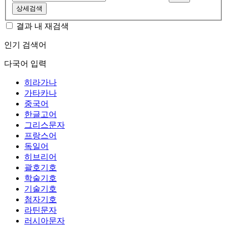
상세검색
결과 내 재검색
인기 검색어
다국어 입력
히라가나
가타카나
중국어
한글고어
그리스문자
프랑스어
독일어
히브리어
괄호기호
학술기호
기술기호
첨자기호
라틴문자
러시아문자