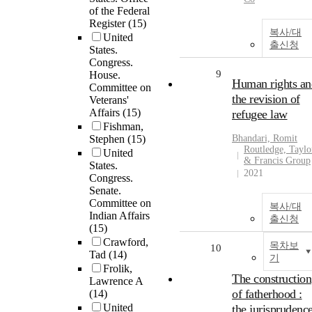
of the Federal
Register
(15)
복사/대
United
출신청
States.
Congress.
9
House.
Human rights an
Committee on
the revision of
Veterans'
Affairs
(15)
refugee law
Fishman,
Stephen
(15)
Bhandari, Romit
Routledge, Taylo
United
& Francis Group
States.
2021
Congress.
Senate.
Committee on
복사/대
Indian Affairs
출신청
(15)
Crawford,
목차보
10
Tad
(14)
기
Frolik,
The construction
Lawrence A
of fatherhood :
(14)
United
the jurisprudenc