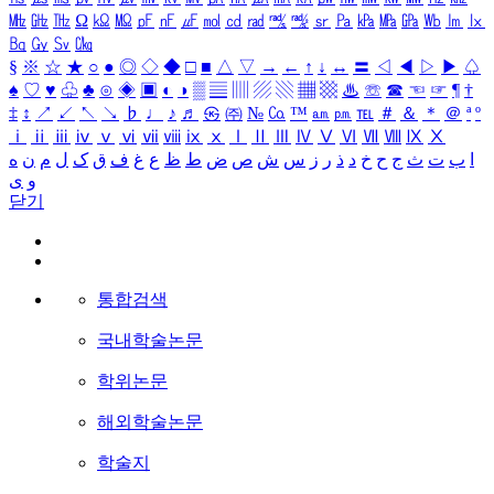
㎒
㎓
㎔
Ω
㏀
㏁
㎊
㎋
㎌
㏖
㏅
㎭
㎮
㎯
㏛
㎩
㎪
㎫
㎬
㏝
㏐
㏓
㏃
㏉
㏜
㏆
§
※
☆
★
○
●
◎
◇
◆
□
■
△
▽
→
←
↑
↓
↔
〓
◁
◀
▷
▶
♤
♠
♡
♥
♧
♣
⊙
◈
▣
◐
◑
▒
▤
▥
▨
▧
▦
▩
♨
☏
☎
☜
☞
¶
†
‡
↕
↗
↙
↖
↘
♭
♩
♪
♬
㉿
㈜
№
㏇
™
㏂
㏘
℡
＃
＆
＊
＠
ª
º
ⅰ
ⅱ
ⅲ
ⅳ
ⅴ
ⅵ
ⅶ
ⅷ
ⅸ
ⅹ
Ⅰ
Ⅱ
Ⅲ
Ⅳ
Ⅴ
Ⅵ
Ⅶ
Ⅷ
Ⅸ
Ⅹ
ا
ب
ت
ث
ج
ح
خ
د
ذ
ر
ز
س
ش
ص
ض
ط
ظ
ع
غ
ف
ق
ک
ل
م
ن
ه
و
ی
닫기
통합검색
국내학술논문
학위논문
해외학술논문
학술지