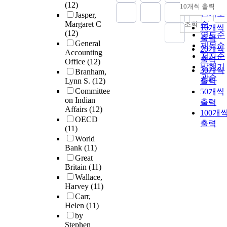
순
(12)
10개씩 출력
내림차
인기도
Jasper,
Margaret C
순
조회
10개씩
(12)
연도순
출력
General
제목순
20개씩
Accounting
저자순
출력
Office
(12)
발행기
30개씩
Branham,
관순
Lynn S.
(12)
출력
Committee
50개씩
on Indian
출력
Affairs
(12)
100개
OECD
출력
(11)
World
Bank
(11)
Great
Britain
(11)
Wallace,
Harvey
(11)
Carr,
Helen
(11)
by
Stephen