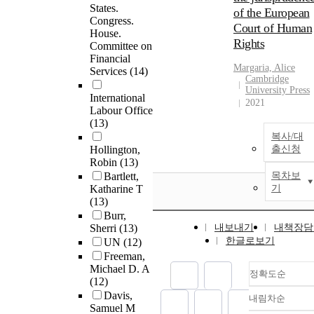
States.
of the European
Congress.
Court of Human
House.
Rights
Committee on
Financial
Margaria, Alice
Services
(14)
Cambridge
University Press
International
2021
Labour Office
(13)
복사/대
Hollington,
출신청
Robin
(13)
Bartlett,
목차보
Katharine T
기
(13)
Burr,
Sherri
(13)
내보내기
내책장담
한글로보기
UN
(12)
Freeman,
Michael D. A
정확도순
(12)
Davis,
내림차순
정확도
Samuel M