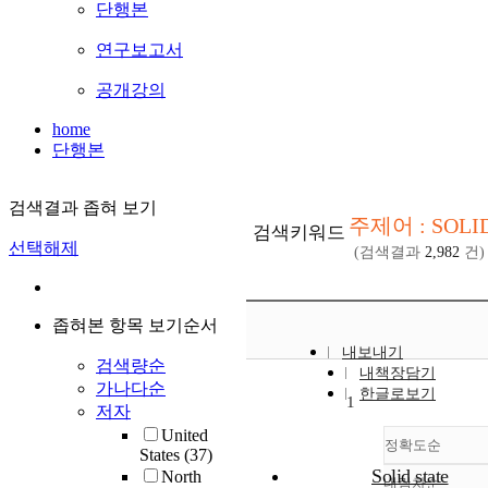
단행본
연구보고서
공개강의
home
단행본
검색결과 좁혀 보기
주제어 : SOLI
검색키워드
선택해제
(검색결과
2,982
건)
좁혀본 항목 보기순서
내보내기
검색량순
내책장담기
가나다순
한글로보기
1
저자
United
정확도순
States
(37)
Solid state
North
내림차순