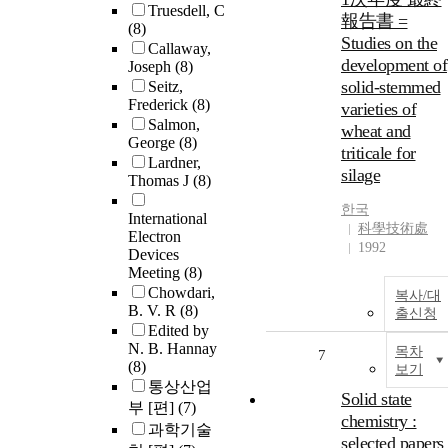
Truesdell, C
報告書 =
(8)
Studies on the
Callaway,
development of
Joseph
(8)
solid-stemmed
Seitz,
Frederick
(8)
varieties of
Salmon,
wheat and
George
(8)
triticale for
Lardner,
silage
Thomas J
(8)
한국
International
科學技術處
Electron
1992
Devices
Meeting
(8)
Chowdari,
복사/대
B. V. R
(8)
출신청
Edited by
N. B. Hannay
목차
7
(8)
보기
통상산업
Solid state
부 [편]
(7)
chemistry :
과학기술
selected papers