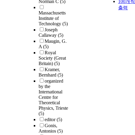
Norman C
(5)
100개씩
출력
Massachusetts
Institute of
Technology
(5)
Joseph
Callaway
(5)
Maugin, G.
A
(5)
Royal
Society (Great
Britain)
(5)
Kramer,
Bernhard
(5)
organized
by the
International
Centre for
Theoretical
Physics, Trieste
(5)
editor
(5)
Gonis,
Antonios
(5)