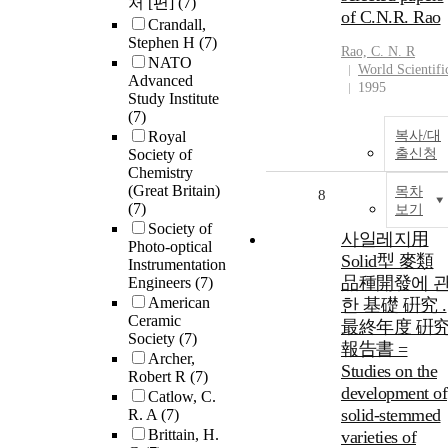
처 [편]
(7)
of C.N.R. Rao
Crandall,
Stephen H
(7)
Rao, C. N. R
NATO
World Scientifi
Advanced
1995
Study Institute
(7)
Royal
복사/대
Society of
출신청
Chemistry
(Great Britain)
목차
8
(7)
보기
Society of
사일레지用
Photo-optical
Solid型 麥類
Instrumentation
品種開發에 
Engineers
(7)
American
한 基礎 硏究 .
Ceramic
最終年度 硏
Society
(7)
報告書 =
Archer,
Studies on the
Robert R
(7)
development of
Catlow, C.
solid-stemmed
R. A
(7)
Brittain, H.
varieties of