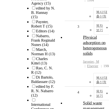
1994
Agency
(15)
edited by N.
복사/대
B. Hannay
출신청
(15)
Paynter,
목차
Robert T
(15)
3
보기
Editors
(14)
Nabarro,
Physical
Frank Reginald
adsorption on
Nunes
(14)
heterogeneous
March,
solids
Norman H
(13)
Charles
Jaroniec, M
Kittel
(13)
Elsevier
198
Rao, C. N.
R
(12)
Di Bartolo,
복사/대
Baldassare
(12)
출신청
edited by F.
R. N. Nabarro
목차
4
(12)
보기
Solid waste
International
management
Conference on