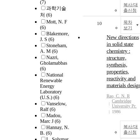
(7)
복사/대
과학기술
출신청
처
(6)
Mott, N. F
목차
10
(6)
보기
Blakemore,
New directions
J. S
(6)
in solid state
Stoneham,
chemistry :
A. M
(6)
Nazri,
structure,
Gholamabbas
synthesis,
(6)
properties,
National
reactivity and
Renewable
materials desig
Energy
Laboratory
Rao, C. N. R
(U.S.)
(6)
Cambridge
Vanselow,
University Pr.
Ralf
(6)
1986
Madou,
Marc J
(6)
복사/대
Hannay, N.
출신청
B.
(6)
L. Solymar