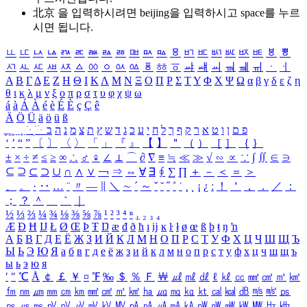
北京 을 입력하시려면
beijing
을 입력하시고 space를 누르
시면 됩니다.
ㅥ
ㅦ
ㅧ
ㅨ
ㅩ
ㅪ
ㅫ
ㅬ
ㅭ
ㅮ
ㅯ
ㅰ
ㅱ
ㅲ
ㅳ
ㅴ
ㅵ
ㅶ
ㅷ
ㅸ
ㅹ
ㅺ
ㅻ
ㅼ
ㅽ
ㅾ
ㅿ
ㆀ
ㆁ
ㆂ
ㆃ
ㆄ
ㆅ
ㆆ
ㆇ
ㆈ
ㆉ
ㆊ
ㆋ
ㆌ
ㆍ
ㆎ
Α
Β
Γ
Δ
Ε
Ζ
Η
Θ
Ι
Κ
Λ
Μ
Ν
Ξ
Ο
Π
Ρ
Σ
Τ
Υ
Φ
Χ
Ψ
Ω
α
β
γ
δ
ε
ζ
η
θ
ι
κ
λ
μ
ν
ξ
ο
π
ρ
σ
τ
υ
φ
χ
ψ
ω
á
à
Á
À
é
è
É
È
ç
Ç
ê
Ä
Ö
Ü
ä
ö
ü
ß
ְ
ֳ
ֲ
ֱ
ָ
ַ
ֵ
ֶ
ִ
ֹ
ּ
ֻ
ׂ
ׁ
ּ
ב
ה
נ
מ
צ
ת
ץ
ש
ד
ג
כ
ע
י
ח
ל
ך
ף
ק
ר
א
ט
ו
ן
ם
פ
‘
’
“
”
〔
〕
〈
〉
「
」
『
』
【
】
＂
（
）
［
］
｛
｝
±
×
÷
≠
≤
≥
∞
∴
♂
♀
∠
⊥
⌒
∂
∇
≡
≒
≪
≫
√
∽
∝
∵
∫
∬
∈
∋
⊆
⊇
⊂
⊃
∪
∩
∧
∨
￢
⇒
⇔
∀
∃
∮
∑
∏
＋
－
＜
＝
＞
、
。
·
‥
…
¨
〃
―
∥
＼
∼
´
～
ˇ
˘
˝
˚
˙
¸
˛
¡
¿
ː
！
＇
，
．
／
：
；
？
＾
＿
｀
｜
½
⅓
⅔
¼
¾
⅛
⅜
⅝
⅞
¹
²
³
⁴
ⁿ
₁
₂
₃
₄
Æ
Ð
Ħ
Ĳ
Ł
Ø
Œ
Þ
Ŧ
Ŋ
æ
đ
ð
ħ
ı
ĳ
ĸ
ŀ
ł
ø
œ
ß
þ
ŧ
ŋ
ŉ
А
Б
В
Г
Д
Е
Ё
Ж
З
И
Й
К
Л
М
Н
О
П
Р
С
Т
У
Ф
Х
Ц
Ч
Ш
Щ
Ъ
Ы
Ь
Э
Ю
Я
а
б
в
г
д
е
ё
ж
з
и
й
к
л
м
н
о
п
р
с
т
у
ф
х
ц
ч
ш
щ
ъ
ы
ь
э
ю
я
′
″
℃
Å
￠
￡
￥
¤
℉
‰
＄
％
Ｆ
￦
㎕
㎖
㎗
ℓ
㎘
㏄
㎣
㎤
㎥
㎦
㎙
㎚
㎛
㎜
㎝
㎞
㎟
㎠
㎡
㎢
㏊
㎍
㎎
㎏
㏏
㎈
㎉
㏈
㎧
㎨
㎰
㎱
㎲
㎳
㎴
㎵
㎶
㎷
㎸
㎹
㎀
㎁
㎂
㎃
㎄
㎺
㎻
㎽
㎾
㎿
㎐
㎑