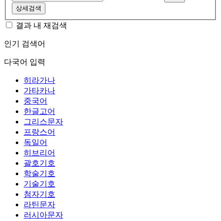
상세검색
결과 내 재검색
인기 검색어
다국어 입력
히라가나
가타카나
중국어
한글고어
그리스문자
프랑스어
독일어
히브리어
괄호기호
학술기호
기술기호
첨자기호
라틴문자
러시아문자