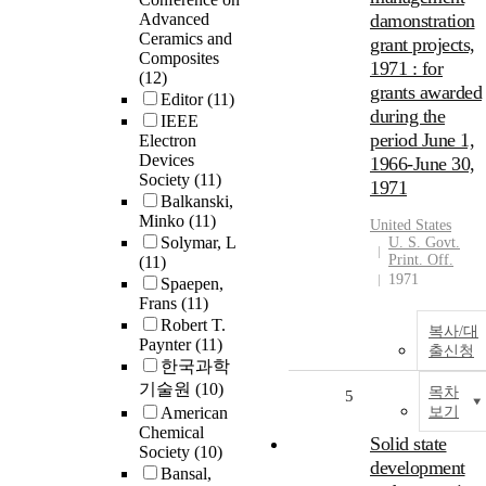
Advanced
damonstration
Ceramics and
grant projects,
Composites
1971 : for
(12)
grants awarded
Editor
(11)
during the
IEEE
period June 1,
Electron
Devices
1966-June 30,
Society
(11)
1971
Balkanski,
Minko
(11)
United States
Solymar, L
U. S. Govt.
Print. Off.
(11)
1971
Spaepen,
Frans
(11)
Robert T.
복사/대
Paynter
(11)
출신청
한국과학
기술원
(10)
목차
5
American
보기
Chemical
Solid state
Society
(10)
development
Bansal,