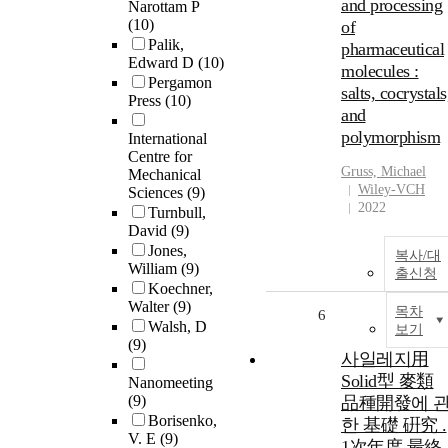
and processing
Narottam P
(10)
of
Palik,
pharmaceutical
Edward D
(10)
molecules :
Pergamon
salts, cocrystals
Press
(10)
and
polymorphism
International
Centre for
Gruss, Michael
Mechanical
Wiley-VCH
Sciences
(9)
2022
Turnbull,
David
(9)
Jones,
복사/대
William
(9)
출신청
Koechner,
Walter
(9)
목차
6
Walsh, D
보기
(9)
사일레지用
Solid型 麥類
Nanomeeting
(9)
品種開發에 
Borisenko,
한 基礎 硏究 .
V. E
(9)
1次年度 最終