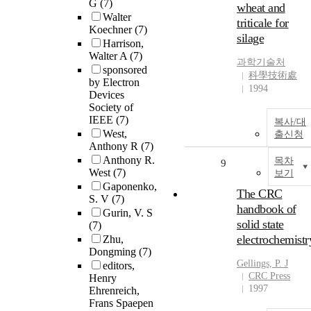
G
(7)
wheat and
Walter
triticale for
Koechner
(7)
silage
Harrison,
Walter A
(7)
과학기술처
sponsored
科學技術處
by Electron
1994
Devices
Society of
IEEE
(7)
복사/대
West,
출신청
Anthony R
(7)
Anthony R.
목차
9
West
(7)
보기
Gaponenko,
The CRC
S. V
(7)
handbook of
Gurin, V. S
solid state
(7)
electrochemistr
Zhu,
Dongming
(7)
Gellings, P. J
editors,
CRC Press
Henry
1997
Ehrenreich,
Frans Spaepen