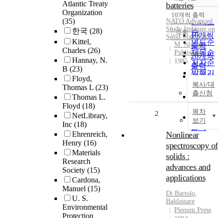
정확도
Atlantic Treaty
batteries
순
Organization
10개씩 출력
내림차
(35)
NATO Advanced
인기도
Study Institute on
한국
(28)
순
조회
10개씩
Solid State Batte
Kittel,
연도순
M. Nijhoff
출력
Charles
(26)
제목순
Publishers
20개씩
Hannay, N.
1985
저자순
출력
B
(23)
발행기
30개씩
Floyd,
관순
복사/대
출력
Thomas L
(23)
출신청
50개씩
Thomas L.
Floyd
(18)
출력
목차
2
NetLibrary,
100개씩
보기
Inc
(18)
출력
Ehrenreich,
Nonlinear
Henry
(16)
spectroscopy of
Materials
solids :
Research
advances and
Society
(15)
applications
Cardona,
Manuel
(15)
Di Bartolo,
U. S.
Baldassare
Environmental
Plenum Press
Protection