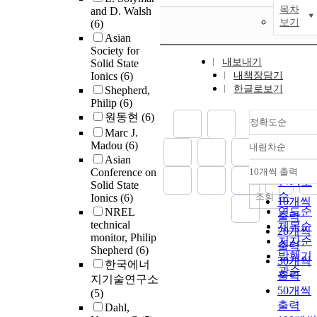
목차
and D. Walsh
보기
(6)
Asian
Society for
내보내기
Solid State
Ionics
(6)
내책장담기
한글로보기
Shepherd,
Philip
(6)
원동현
(6)
정확도순
Marc J.
Madou
(6)
내림차순
정확도
Asian
순
Conference on
10개씩 출력
내림차
인기도
Solid State
순
조회
Ionics
(6)
10개씩
연도순
NREL
출력
technical
제목순
20개씩
monitor, Philip
저자순
출력
Shepherd
(6)
발행기
30개씩
한국에너
관순
출력
지기술연구소
50개씩
(5)
출력
Dahl,