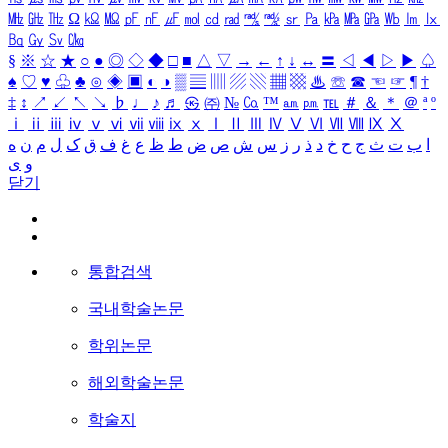
㎒
㎓
㎔
Ω
㏀
㏁
㎊
㎋
㎌
㏖
㏅
㎭
㎮
㎯
㏛
㎩
㎪
㎫
㎬
㏝
㏐
㏓
㏃
㏉
㏜
㏆
§
※
☆
★
○
●
◎
◇
◆
□
■
△
▽
→
←
↑
↓
↔
〓
◁
◀
▷
▶
♤
♠
♡
♥
♧
♣
⊙
◈
▣
◐
◑
▒
▤
▥
▨
▧
▦
▩
♨
☏
☎
☜
☞
¶
†
‡
↕
↗
↙
↖
↘
♭
♩
♪
♬
㉿
㈜
№
㏇
™
㏂
㏘
℡
＃
＆
＊
＠
ª
º
ⅰ
ⅱ
ⅲ
ⅳ
ⅴ
ⅵ
ⅶ
ⅷ
ⅸ
ⅹ
Ⅰ
Ⅱ
Ⅲ
Ⅳ
Ⅴ
Ⅵ
Ⅶ
Ⅷ
Ⅸ
Ⅹ
ا
ب
ت
ث
ج
ح
خ
د
ذ
ر
ز
س
ش
ص
ض
ط
ظ
ع
غ
ف
ق
ک
ل
م
ن
ه
و
ی
닫기
통합검색
국내학술논문
학위논문
해외학술논문
학술지