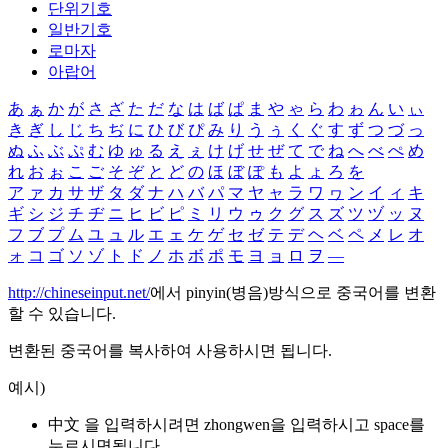
단위기호
일반기호
로마자
아랍어
あ
ぁ
か
が
さ
ざ
た
だ
な
は
ば
ぱ
ま
や
ゃ
ら
わ
ゎ
ん
い
ぃ
き
ぎ
し
じ
ち
ぢ
に
ひ
び
ぴ
み
り
う
ぅ
く
ぐ
す
ず
つ
づ
っ
ぬ
ふ
ぶ
ぷ
む
ゆ
ゅ
る
え
ぇ
け
げ
せ
ぜ
て
で
ね
へ
べ
ぺ
め
れ
お
ぉ
こ
ご
そ
ぞ
と
ど
の
ほ
ぼ
ぽ
も
よ
ょ
ろ
を
ア
ァ
カ
サ
ザ
タ
ダ
ナ
ハ
バ
パ
マ
ヤ
ャ
ラ
ワ
ヮ
ン
イ
ィ
キ
ギ
シ
ジ
チ
ヂ
ニ
ヒ
ビ
ピ
ミ
リ
ウ
ゥ
ク
グ
ス
ズ
ツ
ヅ
ッ
ヌ
フ
ブ
プ
ム
ユ
ュ
ル
エ
ェ
ケ
ゲ
セ
ゼ
テ
デ
ヘ
ベ
ペ
メ
レ
オ
ォ
コ
ゴ
ソ
ゾ
ト
ド
ノ
ホ
ボ
ポ
モ
ヨ
ョ
ロ
ヲ
―
http://chineseinput.net/
에서 pinyin(병음)방식으로 중국어를 변환
할 수 있습니다.
변환된 중국어를 복사하여 사용하시면 됩니다.
예시)
中文 을 입력하시려면
zhongwen
을 입력하시고 space를
누르시면됩니다.