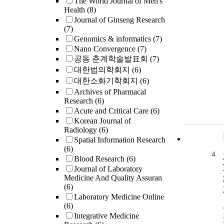
The World Journal of Men's
Health
(8)
Journal of Ginseng Research
(7)
Genomics & informatics
(7)
Nano Convergence
(7)
공동 춘계학술발표회
(7)
대한법의학회지
(6)
대한소화기학회지
(6)
Archives of Pharmacal
Research
(6)
Acute and Critical Care
(6)
Korean Journal of
Radiology
(6)
Spatial Information Research
(6)
4
Blood Research
(6)
Journal of Laboratory
Medicine And Quality Assuran
(6)
Laboratory Medicine Online
(6)
Integrative Medicine