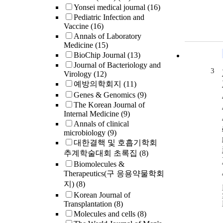
Yonsei medical journal
(16)
Pediatric Infection and
Vaccine
(16)
Annals of Laboratory
Medicine
(15)
BioChip Journal
(13)
Journal of Bacteriology and
3
Virology
(12)
예방의학회지
(11)
Genes & Genomics
(9)
The Korean Journal of
Internal Medicine
(9)
Annals of clinical
microbiology
(9)
대한결핵 및 호흡기학회
추계학술대회 초록집
(8)
Biomolecules &
Therapeutics(구 응용약물학회
지)
(8)
Korean Journal of
Transplantation
(8)
Molecules and cells
(8)