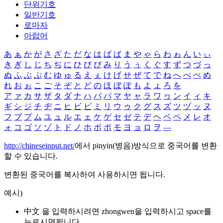
단위기호
일반기호
로마자
아랍어
あ
ぁ
か
が
さ
ざ
た
だ
な
は
ば
ぱ
ま
や
ゃ
ら
わ
ゎ
ん
い
ぃ
き
ぎ
し
じ
ち
ぢ
に
ひ
び
ぴ
み
り
う
ぅ
く
ぐ
す
ず
つ
づ
っ
ぬ
ふ
ぶ
ぷ
む
ゆ
ゅ
る
え
ぇ
け
げ
せ
ぜ
て
で
ね
へ
べ
ぺ
め
れ
お
ぉ
こ
ご
そ
ぞ
と
ど
の
ほ
ぼ
ぽ
も
よ
ょ
ろ
を
ア
ァ
カ
サ
ザ
タ
ダ
ナ
ハ
バ
パ
マ
ヤ
ャ
ラ
ワ
ヮ
ン
イ
ィ
キ
ギ
シ
ジ
チ
ヂ
ニ
ヒ
ビ
ピ
ミ
リ
ウ
ゥ
ク
グ
ス
ズ
ツ
ヅ
ッ
ヌ
フ
ブ
プ
ム
ユ
ュ
ル
エ
ェ
ケ
ゲ
セ
ゼ
テ
デ
ヘ
ベ
ペ
メ
レ
オ
ォ
コ
ゴ
ソ
ゾ
ト
ド
ノ
ホ
ボ
ポ
モ
ヨ
ョ
ロ
ヲ
―
http://chineseinput.net/
에서 pinyin(병음)방식으로 중국어를 변환
할 수 있습니다.
변환된 중국어를 복사하여 사용하시면 됩니다.
예시)
中文 을 입력하시려면
zhongwen
을 입력하시고 space를
누르시면됩니다.