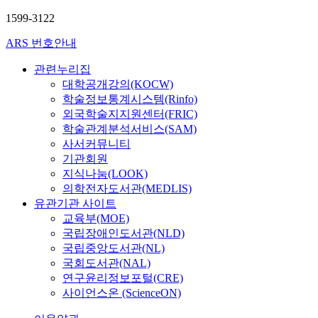
d
1599-3122
ARS 번호안내
관련누리집
대학공개강의(KOCW)
학술정보통계시스템(Rinfo)
외국학술지지원센터(FRIC)
학술관계분석서비스(SAM)
사서커뮤니티
기관회원
지식나눔(LOOK)
의학전자도서관(MEDLIS)
유관기관 사이트
교육부(MOE)
국립장애인도서관(NLD)
국립중앙도서관(NL)
국회도서관(NAL)
연구윤리정보포털(CRE)
사이언스온 (ScienceON)