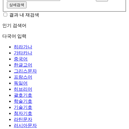
상세검색
결과 내 재검색
인기 검색어
다국어 입력
히라가나
가타카나
중국어
한글고어
그리스문자
프랑스어
독일어
히브리어
괄호기호
학술기호
기술기호
첨자기호
라틴문자
러시아문자