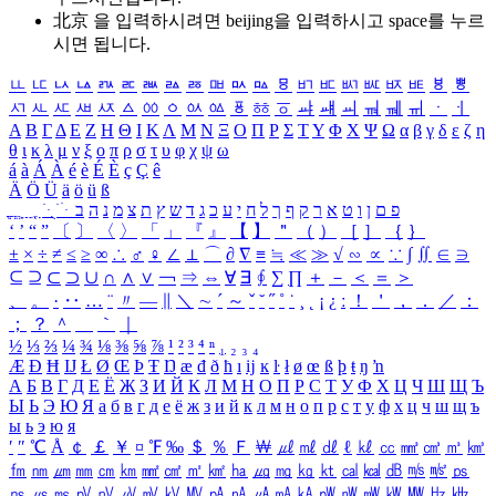
北京 을 입력하시려면
beijing
을 입력하시고 space를 누르
시면 됩니다.
ㅥ
ㅦ
ㅧ
ㅨ
ㅩ
ㅪ
ㅫ
ㅬ
ㅭ
ㅮ
ㅯ
ㅰ
ㅱ
ㅲ
ㅳ
ㅴ
ㅵ
ㅶ
ㅷ
ㅸ
ㅹ
ㅺ
ㅻ
ㅼ
ㅽ
ㅾ
ㅿ
ㆀ
ㆁ
ㆂ
ㆃ
ㆄ
ㆅ
ㆆ
ㆇ
ㆈ
ㆉ
ㆊ
ㆋ
ㆌ
ㆍ
ㆎ
Α
Β
Γ
Δ
Ε
Ζ
Η
Θ
Ι
Κ
Λ
Μ
Ν
Ξ
Ο
Π
Ρ
Σ
Τ
Υ
Φ
Χ
Ψ
Ω
α
β
γ
δ
ε
ζ
η
θ
ι
κ
λ
μ
ν
ξ
ο
π
ρ
σ
τ
υ
φ
χ
ψ
ω
á
à
Á
À
é
è
É
È
ç
Ç
ê
Ä
Ö
Ü
ä
ö
ü
ß
ְ
ֳ
ֲ
ֱ
ָ
ַ
ֵ
ֶ
ִ
ֹ
ּ
ֻ
ׂ
ׁ
ּ
ב
ה
נ
מ
צ
ת
ץ
ש
ד
ג
כ
ע
י
ח
ל
ך
ף
ק
ר
א
ט
ו
ן
ם
פ
‘
’
“
”
〔
〕
〈
〉
「
」
『
』
【
】
＂
（
）
［
］
｛
｝
±
×
÷
≠
≤
≥
∞
∴
♂
♀
∠
⊥
⌒
∂
∇
≡
≒
≪
≫
√
∽
∝
∵
∫
∬
∈
∋
⊆
⊇
⊂
⊃
∪
∩
∧
∨
￢
⇒
⇔
∀
∃
∮
∑
∏
＋
－
＜
＝
＞
、
。
·
‥
…
¨
〃
―
∥
＼
∼
´
～
ˇ
˘
˝
˚
˙
¸
˛
¡
¿
ː
！
＇
，
．
／
：
；
？
＾
＿
｀
｜
½
⅓
⅔
¼
¾
⅛
⅜
⅝
⅞
¹
²
³
⁴
ⁿ
₁
₂
₃
₄
Æ
Ð
Ħ
Ĳ
Ł
Ø
Œ
Þ
Ŧ
Ŋ
æ
đ
ð
ħ
ı
ĳ
ĸ
ŀ
ł
ø
œ
ß
þ
ŧ
ŋ
ŉ
А
Б
В
Г
Д
Е
Ё
Ж
З
И
Й
К
Л
М
Н
О
П
Р
С
Т
У
Ф
Х
Ц
Ч
Ш
Щ
Ъ
Ы
Ь
Э
Ю
Я
а
б
в
г
д
е
ё
ж
з
и
й
к
л
м
н
о
п
р
с
т
у
ф
х
ц
ч
ш
щ
ъ
ы
ь
э
ю
я
′
″
℃
Å
￠
￡
￥
¤
℉
‰
＄
％
Ｆ
￦
㎕
㎖
㎗
ℓ
㎘
㏄
㎣
㎤
㎥
㎦
㎙
㎚
㎛
㎜
㎝
㎞
㎟
㎠
㎡
㎢
㏊
㎍
㎎
㎏
㏏
㎈
㎉
㏈
㎧
㎨
㎰
㎱
㎲
㎳
㎴
㎵
㎶
㎷
㎸
㎹
㎀
㎁
㎂
㎃
㎄
㎺
㎻
㎽
㎾
㎿
㎐
㎑