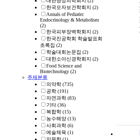
대한영상의학회지
(2)
한국모자보건학회지
(2)
Annals of Pediatirc
Endocrinology & Metabolism
(2)
한국피부장벽학회지
(2)
M
한국진공학회 학술발표회
초록집
(2)
학술대회논문집
(2)
대한소아신경학회지
(2)
Food Science and
Biotechnology
(2)
주제분류
의약학
(735)
공학
(191)
자연과학
(83)
기타
(36)
복합학
(15)
농수해양
(13)
사회과학
(6)
예술체육
(1)
인문학
(1)