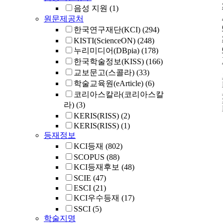
음성 지원
(1)
원문제공처
한국연구재단(KCI)
(294)
KISTI(ScienceON)
(248)
누리미디어(DBpia)
(178)
한국학술정보(KISS)
(166)
교보문고(스콜라)
(33)
학술교육원(eArticle)
(6)
코리아스칼라(코리아스칼
라)
(3)
KERIS(RISS)
(2)
KERIS(RISS)
(1)
등재정보
KCI등재
(802)
SCOPUS
(88)
KCI등재후보
(48)
SCIE
(47)
ESCI
(21)
KCI우수등재
(17)
SSCI
(5)
학술지명