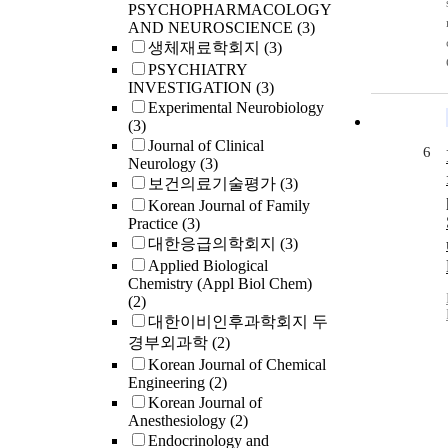
PSYCHOPHARMACOLOGY
AND NEUROSCIENCE
(3)
생체재료학회지
(3)
PSYCHIATRY
INVESTIGATION
(3)
Experimental Neurobiology
(3)
Journal of Clinical
6
Neurology
(3)
보건의료기술평가
(3)
Korean Journal of Family
Practice
(3)
대한응급의학회지
(3)
Applied Biological
Chemistry (Appl Biol Chem)
(2)
대한이비인후과학회지 두
경부외과학
(2)
Korean Journal of Chemical
Engineering
(2)
Korean Journal of
Anesthesiology
(2)
Endocrinology and