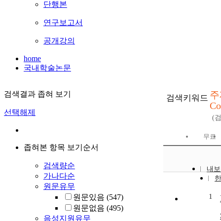
단행본
연구보고서
공개강의
home
국내학술논문
주
검색결과 좁혀 보기
검색키워드
C
선택해제
(
무료
좁혀본 항목 보기순서
검색량순
내보
가나다순
원문유무
1
원문있음
(547)
원문없음
(495)
음성지원유무