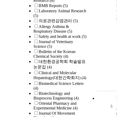
Research
(6)
BMB Reports
(5)
Laboratory Animal Research
(5)
의료관련감염관리
(5)
Allergy Asthma &
Respiratory Disease
(5)
Safety and health at work
(5)
Journal of Veterinary
Science
(5)
Bulletin of the Korean
Chemical Society
(4)
대한환경공학회 학술발표
논문집
(4)
Clinical and Molecular
Hepatology(대한간학회지)
(4)
Biomedical Science Letters
(4)
Biotechnology and
Bioprocess Engineering
(4)
Oriental Pharmacy and
5
Experimental Medicine
(4)
Journal Of Movement