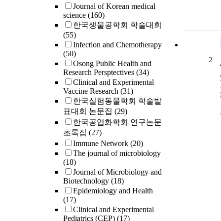
Journal of Korean medical
science
(160)
한국생물공학회 학술대회
(55)
Infection and Chemotherapy
(50)
2
Osong Public Health and
Research Persptectives
(34)
Clinical and Experimental
Vaccine Research
(31)
한국실험동물학회 학술발
표대회 논문집
(29)
한국공업화학회 연구논문
초록집
(27)
Immune Network
(20)
The journal of microbiology
(18)
Journal of Microbiology and
Biotechnology
(18)
Epidemiology and Health
(17)
Clinical and Experimental
Pediatrics (CEP)
(17)