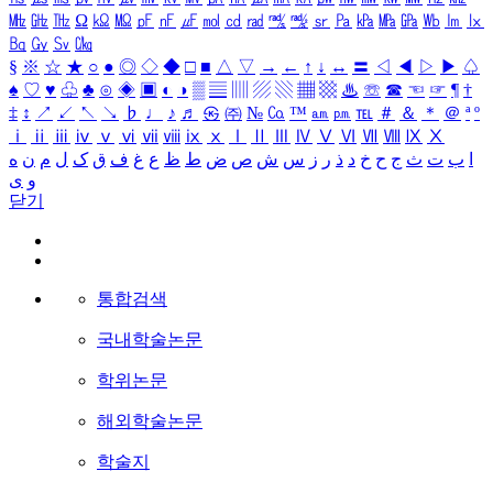
㎒
㎓
㎔
Ω
㏀
㏁
㎊
㎋
㎌
㏖
㏅
㎭
㎮
㎯
㏛
㎩
㎪
㎫
㎬
㏝
㏐
㏓
㏃
㏉
㏜
㏆
§
※
☆
★
○
●
◎
◇
◆
□
■
△
▽
→
←
↑
↓
↔
〓
◁
◀
▷
▶
♤
♠
♡
♥
♧
♣
⊙
◈
▣
◐
◑
▒
▤
▥
▨
▧
▦
▩
♨
☏
☎
☜
☞
¶
†
‡
↕
↗
↙
↖
↘
♭
♩
♪
♬
㉿
㈜
№
㏇
™
㏂
㏘
℡
＃
＆
＊
＠
ª
º
ⅰ
ⅱ
ⅲ
ⅳ
ⅴ
ⅵ
ⅶ
ⅷ
ⅸ
ⅹ
Ⅰ
Ⅱ
Ⅲ
Ⅳ
Ⅴ
Ⅵ
Ⅶ
Ⅷ
Ⅸ
Ⅹ
ا
ب
ت
ث
ج
ح
خ
د
ذ
ر
ز
س
ش
ص
ض
ط
ظ
ع
غ
ف
ق
ک
ل
م
ن
ه
و
ی
닫기
통합검색
국내학술논문
학위논문
해외학술논문
학술지