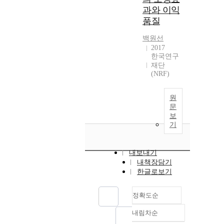
과와 이익
품질
백원선
2017
한국연구
재단
(NRF)
원
문
보
기
내보내기
내책장담기
한글로보기
정확도순
내림차순
정확도