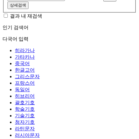
상세검색
결과 내 재검색
인기 검색어
다국어 입력
히라가나
가타카나
중국어
한글고어
그리스문자
프랑스어
독일어
히브리어
괄호기호
학술기호
기술기호
첨자기호
라틴문자
러시아문자