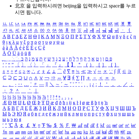
北京 을 입력하시려면
beijing
을 입력하시고 space를 누르
시면 됩니다.
ㅥ
ㅦ
ㅧ
ㅨ
ㅩ
ㅪ
ㅫ
ㅬ
ㅭ
ㅮ
ㅯ
ㅰ
ㅱ
ㅲ
ㅳ
ㅴ
ㅵ
ㅶ
ㅷ
ㅸ
ㅹ
ㅺ
ㅻ
ㅼ
ㅽ
ㅾ
ㅿ
ㆀ
ㆁ
ㆂ
ㆃ
ㆄ
ㆅ
ㆆ
ㆇ
ㆈ
ㆉ
ㆊ
ㆋ
ㆌ
ㆍ
ㆎ
Α
Β
Γ
Δ
Ε
Ζ
Η
Θ
Ι
Κ
Λ
Μ
Ν
Ξ
Ο
Π
Ρ
Σ
Τ
Υ
Φ
Χ
Ψ
Ω
α
β
γ
δ
ε
ζ
η
θ
ι
κ
λ
μ
ν
ξ
ο
π
ρ
σ
τ
υ
φ
χ
ψ
ω
á
à
Á
À
é
è
É
È
ç
Ç
ê
Ä
Ö
Ü
ä
ö
ü
ß
ְ
ֳ
ֲ
ֱ
ָ
ַ
ֵ
ֶ
ִ
ֹ
ּ
ֻ
ׂ
ׁ
ּ
ב
ה
נ
מ
צ
ת
ץ
ש
ד
ג
כ
ע
י
ח
ל
ך
ף
ק
ר
א
ט
ו
ן
ם
פ
‘
’
“
”
〔
〕
〈
〉
「
」
『
』
【
】
＂
（
）
［
］
｛
｝
±
×
÷
≠
≤
≥
∞
∴
♂
♀
∠
⊥
⌒
∂
∇
≡
≒
≪
≫
√
∽
∝
∵
∫
∬
∈
∋
⊆
⊇
⊂
⊃
∪
∩
∧
∨
￢
⇒
⇔
∀
∃
∮
∑
∏
＋
－
＜
＝
＞
、
。
·
‥
…
¨
〃
―
∥
＼
∼
´
～
ˇ
˘
˝
˚
˙
¸
˛
¡
¿
ː
！
＇
，
．
／
：
；
？
＾
＿
｀
｜
½
⅓
⅔
¼
¾
⅛
⅜
⅝
⅞
¹
²
³
⁴
ⁿ
₁
₂
₃
₄
Æ
Ð
Ħ
Ĳ
Ł
Ø
Œ
Þ
Ŧ
Ŋ
æ
đ
ð
ħ
ı
ĳ
ĸ
ŀ
ł
ø
œ
ß
þ
ŧ
ŋ
ŉ
А
Б
В
Г
Д
Е
Ё
Ж
З
И
Й
К
Л
М
Н
О
П
Р
С
Т
У
Ф
Х
Ц
Ч
Ш
Щ
Ъ
Ы
Ь
Э
Ю
Я
а
б
в
г
д
е
ё
ж
з
и
й
к
л
м
н
о
п
р
с
т
у
ф
х
ц
ч
ш
щ
ъ
ы
ь
э
ю
я
′
″
℃
Å
￠
￡
￥
¤
℉
‰
＄
％
Ｆ
￦
㎕
㎖
㎗
ℓ
㎘
㏄
㎣
㎤
㎥
㎦
㎙
㎚
㎛
㎜
㎝
㎞
㎟
㎠
㎡
㎢
㏊
㎍
㎎
㎏
㏏
㎈
㎉
㏈
㎧
㎨
㎰
㎱
㎲
㎳
㎴
㎵
㎶
㎷
㎸
㎹
㎀
㎁
㎂
㎃
㎄
㎺
㎻
㎽
㎾
㎿
㎐
㎑