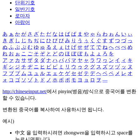
단위기호
일반기호
로마자
아랍어
あ
ぁ
か
が
さ
ざ
た
だ
な
は
ば
ぱ
ま
や
ゃ
ら
わ
ゎ
ん
い
ぃ
き
ぎ
し
じ
ち
ぢ
に
ひ
び
ぴ
み
り
う
ぅ
く
ぐ
す
ず
つ
づ
っ
ぬ
ふ
ぶ
ぷ
む
ゆ
ゅ
る
え
ぇ
け
げ
せ
ぜ
て
で
ね
へ
べ
ぺ
め
れ
お
ぉ
こ
ご
そ
ぞ
と
ど
の
ほ
ぼ
ぽ
も
よ
ょ
ろ
を
ア
ァ
カ
サ
ザ
タ
ダ
ナ
ハ
バ
パ
マ
ヤ
ャ
ラ
ワ
ヮ
ン
イ
ィ
キ
ギ
シ
ジ
チ
ヂ
ニ
ヒ
ビ
ピ
ミ
リ
ウ
ゥ
ク
グ
ス
ズ
ツ
ヅ
ッ
ヌ
フ
ブ
プ
ム
ユ
ュ
ル
エ
ェ
ケ
ゲ
セ
ゼ
テ
デ
ヘ
ベ
ペ
メ
レ
オ
ォ
コ
ゴ
ソ
ゾ
ト
ド
ノ
ホ
ボ
ポ
モ
ヨ
ョ
ロ
ヲ
―
http://chineseinput.net/
에서 pinyin(병음)방식으로 중국어를 변환
할 수 있습니다.
변환된 중국어를 복사하여 사용하시면 됩니다.
예시)
中文 을 입력하시려면
zhongwen
을 입력하시고 space를
누르시면됩니다.