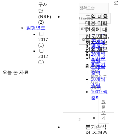
료
구재
정확도순
단
수익-비용
(NRF)
내림차순
정확도
(2)
대응 약화
순
발행연도
10개씩 출력
현상에 대
내림차순
인기도
한 경제적,
순
조회
2017
10개씩
회계적 요
(1)
연도순
출력
인의 재분
제목순
20개씩
석
2012
저자순
출력
(1)
발행기
최영수
30개씩
관순
오늘 본 자료
2012
출력
한국연구
50개씩
재단
출력
(NRF)
100개씩
출력
원
문
보
기
2
분기손익
의 조정효