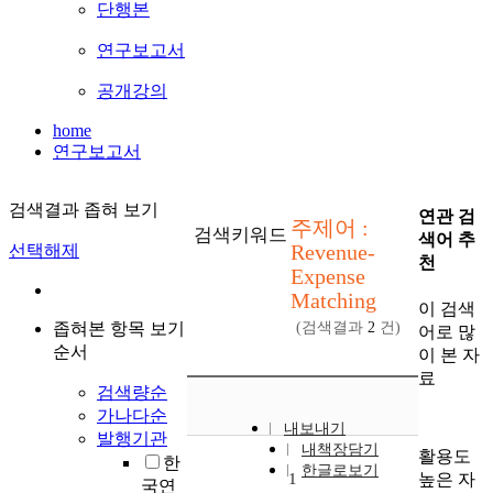
단행본
연구보고서
공개강의
home
연구보고서
검색결과 좁혀 보기
연관 검
주제어 :
검색키워드
색어 추
Revenue-
선택해제
천
Expense
Matching
이 검색
좁혀본 항목 보기
(검색결과
2
건)
어로 많
순서
이 본 자
료
검색량순
가나다순
내보내기
발행기관
내책장담기
활용도
한
한글로보기
높은 자
1
국연