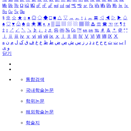
㎒
㎓
㎔
Ω
㏀
㏁
㎊
㎋
㎌
㏖
㏅
㎭
㎮
㎯
㏛
㎩
㎪
㎫
㎬
㏝
㏐
㏓
㏃
㏉
㏜
㏆
§
※
☆
★
○
●
◎
◇
◆
□
■
△
▽
→
←
↑
↓
↔
〓
◁
◀
▷
▶
♤
♠
♡
♥
♧
♣
⊙
◈
▣
◐
◑
▒
▤
▥
▨
▧
▦
▩
♨
☏
☎
☜
☞
¶
†
‡
↕
↗
↙
↖
↘
♭
♩
♪
♬
㉿
㈜
№
㏇
™
㏂
㏘
℡
＃
＆
＊
＠
ª
º
ⅰ
ⅱ
ⅲ
ⅳ
ⅴ
ⅵ
ⅶ
ⅷ
ⅸ
ⅹ
Ⅰ
Ⅱ
Ⅲ
Ⅳ
Ⅴ
Ⅵ
Ⅶ
Ⅷ
Ⅸ
Ⅹ
ا
ب
ت
ث
ج
ح
خ
د
ذ
ر
ز
س
ش
ص
ض
ط
ظ
ع
غ
ف
ق
ک
ل
م
ن
ه
و
ی
닫기
통합검색
국내학술논문
학위논문
해외학술논문
학술지