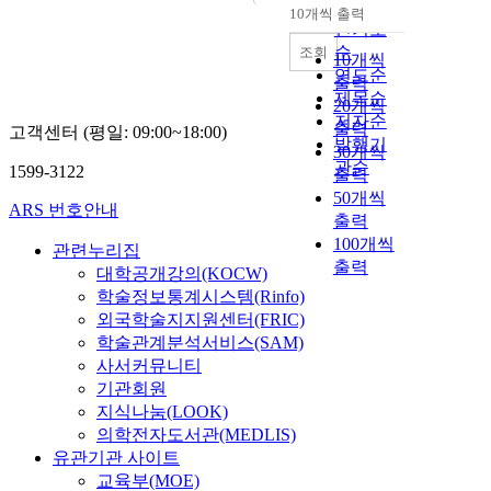
순
10개씩 출력
내림차순
인기도
순
조회
10개씩
연도순
출력
제목순
20개씩
저자순
출력
고객센터 (평일: 09:00~18:00)
발행기
30개씩
관순
1599-3122
출력
50개씩
ARS 번호안내
출력
100개씩
관련누리집
출력
대학공개강의(KOCW)
학술정보통계시스템(Rinfo)
외국학술지지원센터(FRIC)
학술관계분석서비스(SAM)
사서커뮤니티
기관회원
지식나눔(LOOK)
의학전자도서관(MEDLIS)
유관기관 사이트
교육부(MOE)