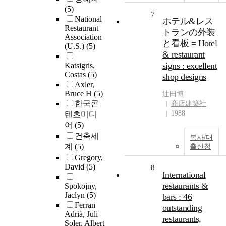
(5)
7
National
ホテル&レス
Restaurant
トランの外装
Association
と看板 = Hotel
(U.S.)
(5)
& restaurant
signs : excellent
Katsigris,
Costas
(5)
shop designs
Axler,
Bruce H
(5)
辻田博
한국콘
商店建築社
1988
텐츠미디
어
(5)
건축세
복사/대
계
(5)
출신청
Gregory,
David
(5)
8
International
restaurants &
Spokojny,
Jaclyn
(5)
bars : 46
Ferran
outstanding
Adrià, Juli
restaurants,
Soler, Albert