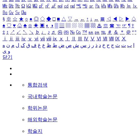
㎒
㎓
㎔
Ω
㏀
㏁
㎊
㎋
㎌
㏖
㏅
㎭
㎮
㎯
㏛
㎩
㎪
㎫
㎬
㏝
㏐
㏓
㏃
㏉
㏜
㏆
§
※
☆
★
○
●
◎
◇
◆
□
■
△
▽
→
←
↑
↓
↔
〓
◁
◀
▷
▶
♤
♠
♡
♥
♧
♣
⊙
◈
▣
◐
◑
▒
▤
▥
▨
▧
▦
▩
♨
☏
☎
☜
☞
¶
†
‡
↕
↗
↙
↖
↘
♭
♩
♪
♬
㉿
㈜
№
㏇
™
㏂
㏘
℡
＃
＆
＊
＠
ª
º
ⅰ
ⅱ
ⅲ
ⅳ
ⅴ
ⅵ
ⅶ
ⅷ
ⅸ
ⅹ
Ⅰ
Ⅱ
Ⅲ
Ⅳ
Ⅴ
Ⅵ
Ⅶ
Ⅷ
Ⅸ
Ⅹ
ا
ب
ت
ث
ج
ح
خ
د
ذ
ر
ز
س
ش
ص
ض
ط
ظ
ع
غ
ف
ق
ک
ل
م
ن
ه
و
ی
닫기
통합검색
국내학술논문
학위논문
해외학술논문
학술지