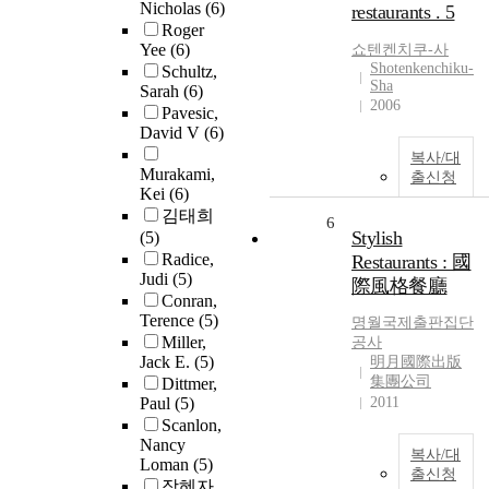
Nicholas
(6)
restaurants . 5
Roger
Yee
(6)
쇼텐켄치쿠-사
Shotenkenchiku-
Schultz,
Sha
Sarah
(6)
2006
Pavesic,
David V
(6)
복사/대
Murakami,
출신청
Kei
(6)
김태희
6
Stylish
(5)
Radice,
Restaurants : 國
Judi
(5)
際風格餐廳
Conran,
Terence
(5)
명월국제출판집단
Miller,
공사
Jack E.
(5)
明月國際出版
集團公司
Dittmer,
Paul
(5)
2011
Scanlon,
Nancy
복사/대
Loman
(5)
출신청
장혜자