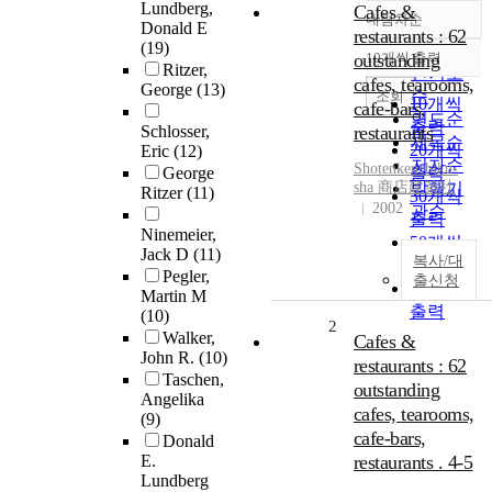
Lundberg,
Cafes &
내림차순
정확도
Donald E
restaurants : 62
(19)
순
outstanding
10개씩 출력
내림차순
Ritzer,
인기도
cafes, tearooms,
George
(13)
순
조회
10개씩
cafe-bars,
연도순
출력
Schlosser,
restaurants
제목순
20개씩
Eric
(12)
저자순
Shotenkenchiku-
George
출력
sha 商店建築社
발행기
Ritzer
(11)
30개씩
2002
관순
출력
Ninemeier,
50개씩
Jack D
(11)
복사/대
출력
Pegler,
출신청
100개씩
Martin M
출력
(10)
2
Walker,
Cafes &
John R.
(10)
restaurants : 62
Taschen,
outstanding
Angelika
cafes, tearooms,
(9)
cafe-bars,
Donald
E.
restaurants . 4-5
Lundberg