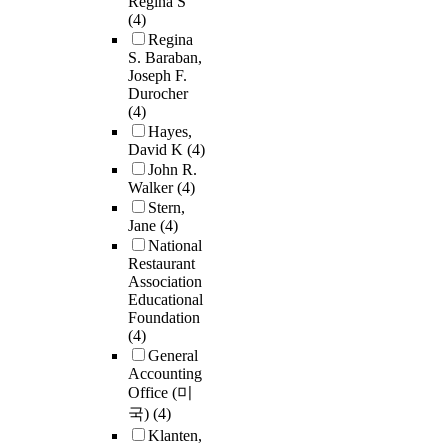
Regina S
(4)
Regina
S. Baraban,
Joseph F.
Durocher
(4)
Hayes,
David K
(4)
John R.
Walker
(4)
Stern,
Jane
(4)
National
Restaurant
Association
Educational
Foundation
(4)
General
Accounting
Office (미
국)
(4)
Klanten,