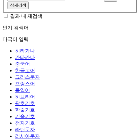
상세검색
결과 내 재검색
인기 검색어
다국어 입력
히라가나
가타카나
중국어
한글고어
그리스문자
프랑스어
독일어
히브리어
괄호기호
학술기호
기술기호
첨자기호
라틴문자
러시아문자