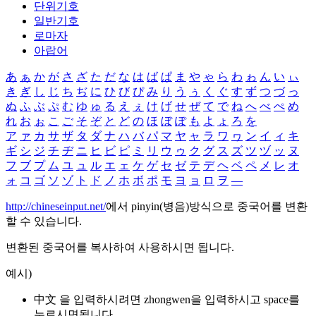
단위기호
일반기호
로마자
아랍어
あ
ぁ
か
が
さ
ざ
た
だ
な
は
ば
ぱ
ま
や
ゃ
ら
わ
ゎ
ん
い
ぃ
き
ぎ
し
じ
ち
ぢ
に
ひ
び
ぴ
み
り
う
ぅ
く
ぐ
す
ず
つ
づ
っ
ぬ
ふ
ぶ
ぷ
む
ゆ
ゅ
る
え
ぇ
け
げ
せ
ぜ
て
で
ね
へ
べ
ぺ
め
れ
お
ぉ
こ
ご
そ
ぞ
と
ど
の
ほ
ぼ
ぽ
も
よ
ょ
ろ
を
ア
ァ
カ
サ
ザ
タ
ダ
ナ
ハ
バ
パ
マ
ヤ
ャ
ラ
ワ
ヮ
ン
イ
ィ
キ
ギ
シ
ジ
チ
ヂ
ニ
ヒ
ビ
ピ
ミ
リ
ウ
ゥ
ク
グ
ス
ズ
ツ
ヅ
ッ
ヌ
フ
ブ
プ
ム
ユ
ュ
ル
エ
ェ
ケ
ゲ
セ
ゼ
テ
デ
ヘ
ベ
ペ
メ
レ
オ
ォ
コ
ゴ
ソ
ゾ
ト
ド
ノ
ホ
ボ
ポ
モ
ヨ
ョ
ロ
ヲ
―
http://chineseinput.net/
에서 pinyin(병음)방식으로 중국어를 변환
할 수 있습니다.
변환된 중국어를 복사하여 사용하시면 됩니다.
예시)
中文 을 입력하시려면
zhongwen
을 입력하시고 space를
누르시면됩니다.