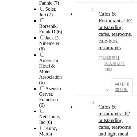
Fannie
(7)
Soler,
4
Cafes &
Juli
(7)
Restaurants : 62
Borsenik,
outstanding
Frank D
(6)
cafes, tearooms,
Jack D.
cafe‐bars,
Ninemeier
restaurants
(6)
商店建築社
American
商店建築社
Hotel &
2002
Motel
Association
(6)
복사/대
Asensio
출신청
Cerver,
Francisco
5
(6)
Cafes &
restaurants : 62
NetLibrary,
outstanding
Inc
(6)
cafes, tearooms
Kunz,
and light meal
Martin