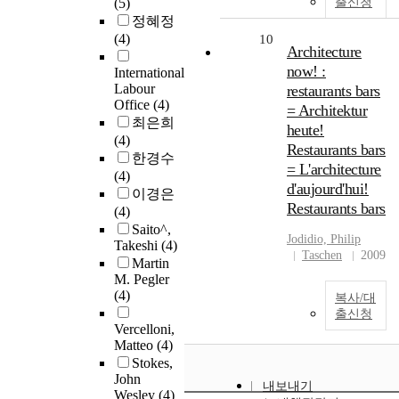
(5)
출신청
정혜정
(4)
10
Architecture
now! :
International
Labour
restaurants bars
Office
(4)
= Architektur
최은희
heute!
(4)
Restaurants bars
한경수
= L'architecture
(4)
d'aujourd'hui!
이경은
Restaurants bars
(4)
Saito^,
Jodidio, Philip
Takeshi
(4)
Taschen
2009
Martin
M. Pegler
(4)
복사/대
출신청
Vercelloni,
Matteo
(4)
Stokes,
John
내보내기
Wesley
(4)