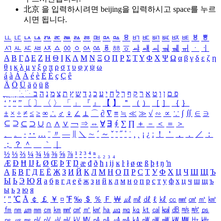
北京 을 입력하시려면
beijing
을 입력하시고 space를 누르
시면 됩니다.
ㅥ
ㅦ
ㅧ
ㅨ
ㅩ
ㅪ
ㅫ
ㅬ
ㅭ
ㅮ
ㅯ
ㅰ
ㅱ
ㅲ
ㅳ
ㅴ
ㅵ
ㅶ
ㅷ
ㅸ
ㅹ
ㅺ
ㅻ
ㅼ
ㅽ
ㅾ
ㅿ
ㆀ
ㆁ
ㆂ
ㆃ
ㆄ
ㆅ
ㆆ
ㆇ
ㆈ
ㆉ
ㆊ
ㆋ
ㆌ
ㆍ
ㆎ
Α
Β
Γ
Δ
Ε
Ζ
Η
Θ
Ι
Κ
Λ
Μ
Ν
Ξ
Ο
Π
Ρ
Σ
Τ
Υ
Φ
Χ
Ψ
Ω
α
β
γ
δ
ε
ζ
η
θ
ι
κ
λ
μ
ν
ξ
ο
π
ρ
σ
τ
υ
φ
χ
ψ
ω
á
à
Á
À
é
è
É
È
ç
Ç
ê
Ä
Ö
Ü
ä
ö
ü
ß
ְ
ֳ
ֲ
ֱ
ָ
ַ
ֵ
ֶ
ִ
ֹ
ּ
ֻ
ׂ
ׁ
ּ
ב
ה
נ
מ
צ
ת
ץ
ש
ד
ג
כ
ע
י
ח
ל
ך
ף
ק
ר
א
ט
ו
ן
ם
פ
‘
’
“
”
〔
〕
〈
〉
「
」
『
』
【
】
＂
（
）
［
］
｛
｝
±
×
÷
≠
≤
≥
∞
∴
♂
♀
∠
⊥
⌒
∂
∇
≡
≒
≪
≫
√
∽
∝
∵
∫
∬
∈
∋
⊆
⊇
⊂
⊃
∪
∩
∧
∨
￢
⇒
⇔
∀
∃
∮
∑
∏
＋
－
＜
＝
＞
、
。
·
‥
…
¨
〃
―
∥
＼
∼
´
～
ˇ
˘
˝
˚
˙
¸
˛
¡
¿
ː
！
＇
，
．
／
：
；
？
＾
＿
｀
｜
½
⅓
⅔
¼
¾
⅛
⅜
⅝
⅞
¹
²
³
⁴
ⁿ
₁
₂
₃
₄
Æ
Ð
Ħ
Ĳ
Ł
Ø
Œ
Þ
Ŧ
Ŋ
æ
đ
ð
ħ
ı
ĳ
ĸ
ŀ
ł
ø
œ
ß
þ
ŧ
ŋ
ŉ
А
Б
В
Г
Д
Е
Ё
Ж
З
И
Й
К
Л
М
Н
О
П
Р
С
Т
У
Ф
Х
Ц
Ч
Ш
Щ
Ъ
Ы
Ь
Э
Ю
Я
а
б
в
г
д
е
ё
ж
з
и
й
к
л
м
н
о
п
р
с
т
у
ф
х
ц
ч
ш
щ
ъ
ы
ь
э
ю
я
′
″
℃
Å
￠
￡
￥
¤
℉
‰
＄
％
Ｆ
￦
㎕
㎖
㎗
ℓ
㎘
㏄
㎣
㎤
㎥
㎦
㎙
㎚
㎛
㎜
㎝
㎞
㎟
㎠
㎡
㎢
㏊
㎍
㎎
㎏
㏏
㎈
㎉
㏈
㎧
㎨
㎰
㎱
㎲
㎳
㎴
㎵
㎶
㎷
㎸
㎹
㎀
㎁
㎂
㎃
㎄
㎺
㎻
㎽
㎾
㎿
㎐
㎑