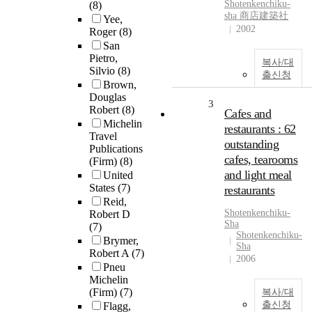
Shotenkenchiku-
(8)
sha 商店建築社
Yee,
2002
Roger
(8)
San
Pietro,
복사/대
Silvio
(8)
출신청
Brown,
Douglas
3
Robert
(8)
Cafes and
Michelin
restaurants : 62
Travel
outstanding
Publications
cafes, tearooms
(Firm)
(8)
and light meal
United
States
(7)
restaurants
Reid,
Shotenkenchiku-
Robert D
Sha
(7)
Shotenkenchiku-
Brymer,
Sha
Robert A
(7)
2006
Pneu
Michelin
(Firm)
(7)
복사/대
출신청
Flagg,