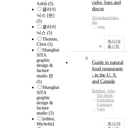
cafes, bars and
Adrià
(5)
discos
클라이
닉스 [편]
Shotenkenchiku-
(5)
sha
클라이
1996
닉스
(5)
Thomas,
복사/대
Chris
(5)
출신청
Shanghai
SITA
9
graphic
Guide to natural
design &
food restaurants
facture
: in the U. S.
studio 편
and Canada
(5)
Shanghai
Robbins, John
SITA
The Book
graphic
Publishing
design &
Company
facture
1989
studio
(5)
[editor,
Michelin]
복사/대