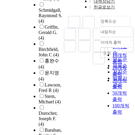
내책장담기
한글로보기
Schmidgall,
Raymond S.
(4)
정확도순
Griffin,
내림차순
Gerald G.
정확도
(4)
순
10개씩 출력
내림차순
인기도
Birchfield,
순
조회
John C
(4)
10개씩
연도순
홍완수
출력
제목순
(4)
20개씩
저자순
윤지영
출력
발행기
(4)
30개씩
관순
Lawson,
출력
Fred R
(4)
50개씩
Stern,
출력
Michael
(4)
100개씩
출력
Durocher,
Joseph F.
(4)
Baraban,