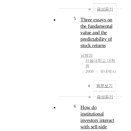
s
n
o
m
음성듣기
f
o
c
b
5
Three essays on
a
i
the fundamental
l
l
value and the
c
e
predictability of
u
t
stock returns
l
e
a
l
남혜정
t
e
서울대학교 대학
i
c
원
n
o
2008
국내박사
g
m
t
m
원문보기
h
u
e
n
음성듣기
i
i
m
c
6
How do
p
a
institutional
l
t
investors interact
i
i
with sell-side
e
o