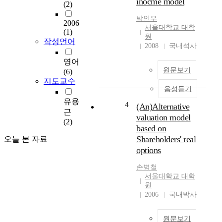
inocme model
(2)
e
q
v
u
박인우
2006
i
i
서울대학교 대학
(1)
e
t
원
작성언어
w
y
2008
국내석사
s
v
영어
f
a
원문보기
(6)
i
l
지도교수
v
u
음성듣기
e
a
유용
r
t
4
(An)Alternative
근
e
i
valuation model
(2)
c
o
based on
e
n
Shareholders' real
오늘 본 자료
n
f
options
t
o
m
r
손병철
e
K
서울대학교 대학
t
o
원
h
r
2006
국내박사
o
e
d
a
원문보기