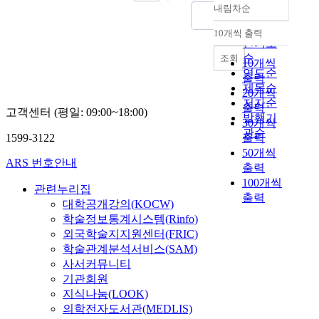
n
e
내림차순
n
정확도
d
c
e
순
t
o
10개씩 출력
내림차순
s
인기도
h
m
h
순
조회
e
p
10개씩
o
연도순
n
a
출력
w
제목순
a
n
20개씩
i
저자순
t
i
출력
고객센터 (평일: 09:00~18:00)
n
발행기
t
e
30개씩
s
e
s
관순
1599-3122
출력
t
m
i
50개씩
i
p
n
ARS 번호안내
출력
t
t
K
100개씩
u
관련누리집
s
o
출력
t
t
r
대학공개강의(KOCW)
i
o
e
학술정보통계시스템(Rinfo)
o
a
a
외국학술지지원센터(FRIC)
n
p
n
학술관계분석서비스(SAM)
a
p
m
사서커뮤니티
l
l
o
기관회원
i
y
b
지식나눔(LOOK)
n
t
i
의학전자도서관(MEDLIS)
v
h
l