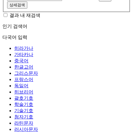
상세검색
결과 내 재검색
인기 검색어
다국어 입력
히라가나
가타카나
중국어
한글고어
그리스문자
프랑스어
독일어
히브리어
괄호기호
학술기호
기술기호
첨자기호
라틴문자
러시아문자