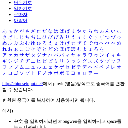
단위기호
일반기호
로마자
아랍어
あ
ぁ
か
が
さ
ざ
た
だ
な
は
ば
ぱ
ま
や
ゃ
ら
わ
ゎ
ん
い
ぃ
き
ぎ
し
じ
ち
ぢ
に
ひ
び
ぴ
み
り
う
ぅ
く
ぐ
す
ず
つ
づ
っ
ぬ
ふ
ぶ
ぷ
む
ゆ
ゅ
る
え
ぇ
け
げ
せ
ぜ
て
で
ね
へ
べ
ぺ
め
れ
お
ぉ
こ
ご
そ
ぞ
と
ど
の
ほ
ぼ
ぽ
も
よ
ょ
ろ
を
ア
ァ
カ
サ
ザ
タ
ダ
ナ
ハ
バ
パ
マ
ヤ
ャ
ラ
ワ
ヮ
ン
イ
ィ
キ
ギ
シ
ジ
チ
ヂ
ニ
ヒ
ビ
ピ
ミ
リ
ウ
ゥ
ク
グ
ス
ズ
ツ
ヅ
ッ
ヌ
フ
ブ
プ
ム
ユ
ュ
ル
エ
ェ
ケ
ゲ
セ
ゼ
テ
デ
ヘ
ベ
ペ
メ
レ
オ
ォ
コ
ゴ
ソ
ゾ
ト
ド
ノ
ホ
ボ
ポ
モ
ヨ
ョ
ロ
ヲ
―
http://chineseinput.net/
에서 pinyin(병음)방식으로 중국어를 변환
할 수 있습니다.
변환된 중국어를 복사하여 사용하시면 됩니다.
예시)
中文 을 입력하시려면
zhongwen
을 입력하시고 space를
누르시면됩니다.