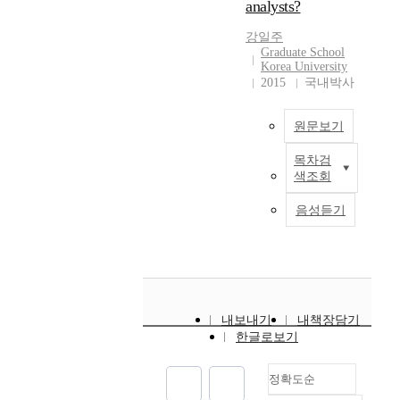
analysts?
d
n
c
i
강일주
o
n
Graduate School
s
d
Korea University
2015
국내박사
t
u
o
s
f
t
원문보기
e
r
q
y
목차검
T
u
.
색조회
h
i
T
i
t
h
음성듣기
s
y
e
p
c
r
a
a
e
p
p
a
e
i
r
r
t
e
내보내기
내책장담기
e
a
t
한글로보기
x
l
h
a
,
r
정확도순
m
a
e
i