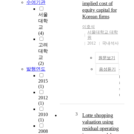
수여기관
implied cost of
a
equity capital for
c
서울
Korean firms
a
대학
s
교
이호석
e
서울대학교 대학
(4)
a
원
n
2012
국내석사
고려
a
대학
l
교
원문보기
y
(2)
s
발행연도
음성듣기
T
i
h
s
2015
i
r
(1)
s
e
t
p
2012
h
o
(1)
e
r
s
t
3
2010
Lotte shopping
i
o
(1)
valuation using
s
f
residual operating
r
e
2008