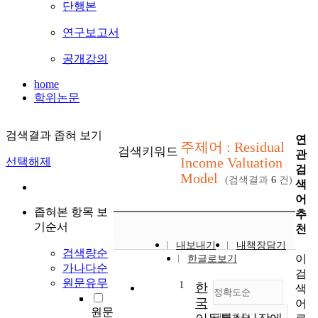
단행본
연구보고서
공개강의
home
학위논문
검색결과 좁혀 보기
연
주제어 : Residual
검색키워드
관
Income Valuation
선택해제
검
Model
(검색결과
6
건)
색
어
좁혀본 항목 보
추
기순서
천
내보내기
내책장담기
검색량순
이
한글로보기
가나다순
검
원문유무
1
한
색
정확도순
국
어
원문
내림차순