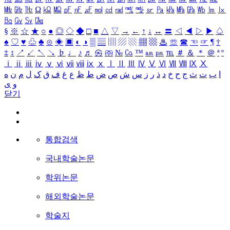
㎒
㎓
㎔
Ω
㏀
㏁
㎊
㎋
㎌
㏖
㏅
㎭
㎮
㎯
㏛
㎩
㎪
㎫
㎬
㏝
㏐
㏓
㏃
㏉
㏜
㏆
§
※
☆
★
○
●
◎
◇
◆
□
■
△
▽
→
←
↑
↓
↔
〓
◁
◀
▷
▶
♤
♠
♡
♥
♧
♣
⊙
◈
▣
◐
◑
▒
▤
▥
▨
▧
▦
▩
♨
☏
☎
☜
☞
¶
†
‡
↕
↗
↙
↖
↘
♭
♩
♪
♬
㉿
㈜
№
㏇
™
㏂
㏘
℡
＃
＆
＊
＠
ª
º
ⅰ
ⅱ
ⅲ
ⅳ
ⅴ
ⅵ
ⅶ
ⅷ
ⅸ
ⅹ
Ⅰ
Ⅱ
Ⅲ
Ⅳ
Ⅴ
Ⅵ
Ⅶ
Ⅷ
Ⅸ
Ⅹ
ا
ب
ت
ث
ج
ح
خ
د
ذ
ر
ز
س
ش
ص
ض
ط
ظ
ع
غ
ف
ق
ک
ل
م
ن
ه
و
ی
닫기
통합검색
국내학술논문
학위논문
해외학술논문
학술지