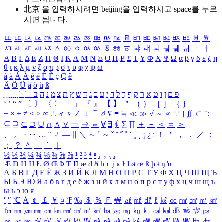
北京 을 입력하시려면
beijing
을 입력하시고 space를 누르
시면 됩니다.
ㅥ
ㅦ
ㅧ
ㅨ
ㅩ
ㅪ
ㅫ
ㅬ
ㅭ
ㅮ
ㅯ
ㅰ
ㅱ
ㅲ
ㅳ
ㅴ
ㅵ
ㅶ
ㅷ
ㅸ
ㅹ
ㅺ
ㅻ
ㅼ
ㅽ
ㅾ
ㅿ
ㆀ
ㆁ
ㆂ
ㆃ
ㆄ
ㆅ
ㆆ
ㆇ
ㆈ
ㆉ
ㆊ
ㆋ
ㆌ
ㆍ
ㆎ
Α
Β
Γ
Δ
Ε
Ζ
Η
Θ
Ι
Κ
Λ
Μ
Ν
Ξ
Ο
Π
Ρ
Σ
Τ
Υ
Φ
Χ
Ψ
Ω
α
β
γ
δ
ε
ζ
η
θ
ι
κ
λ
μ
ν
ξ
ο
π
ρ
σ
τ
υ
φ
χ
ψ
ω
á
à
Á
À
é
è
É
È
ç
Ç
ê
Ä
Ö
Ü
ä
ö
ü
ß
ְ
ֳ
ֲ
ֱ
ָ
ַ
ֵ
ֶ
ִ
ֹ
ּ
ֻ
ׂ
ׁ
ּ
ב
ה
נ
מ
צ
ת
ץ
ש
ד
ג
כ
ע
י
ח
ל
ך
ף
ק
ר
א
ט
ו
ן
ם
פ
‘
’
“
”
〔
〕
〈
〉
「
」
『
』
【
】
＂
（
）
［
］
｛
｝
±
×
÷
≠
≤
≥
∞
∴
♂
♀
∠
⊥
⌒
∂
∇
≡
≒
≪
≫
√
∽
∝
∵
∫
∬
∈
∋
⊆
⊇
⊂
⊃
∪
∩
∧
∨
￢
⇒
⇔
∀
∃
∮
∑
∏
＋
－
＜
＝
＞
、
。
·
‥
…
¨
〃
―
∥
＼
∼
´
～
ˇ
˘
˝
˚
˙
¸
˛
¡
¿
ː
！
＇
，
．
／
：
；
？
＾
＿
｀
｜
½
⅓
⅔
¼
¾
⅛
⅜
⅝
⅞
¹
²
³
⁴
ⁿ
₁
₂
₃
₄
Æ
Ð
Ħ
Ĳ
Ł
Ø
Œ
Þ
Ŧ
Ŋ
æ
đ
ð
ħ
ı
ĳ
ĸ
ŀ
ł
ø
œ
ß
þ
ŧ
ŋ
ŉ
А
Б
В
Г
Д
Е
Ё
Ж
З
И
Й
К
Л
М
Н
О
П
Р
С
Т
У
Ф
Х
Ц
Ч
Ш
Щ
Ъ
Ы
Ь
Э
Ю
Я
а
б
в
г
д
е
ё
ж
з
и
й
к
л
м
н
о
п
р
с
т
у
ф
х
ц
ч
ш
щ
ъ
ы
ь
э
ю
я
′
″
℃
Å
￠
￡
￥
¤
℉
‰
＄
％
Ｆ
￦
㎕
㎖
㎗
ℓ
㎘
㏄
㎣
㎤
㎥
㎦
㎙
㎚
㎛
㎜
㎝
㎞
㎟
㎠
㎡
㎢
㏊
㎍
㎎
㎏
㏏
㎈
㎉
㏈
㎧
㎨
㎰
㎱
㎲
㎳
㎴
㎵
㎶
㎷
㎸
㎹
㎀
㎁
㎂
㎃
㎄
㎺
㎻
㎽
㎾
㎿
㎐
㎑