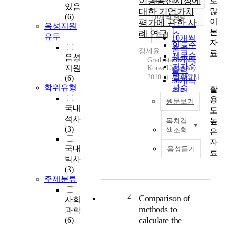
이동통신시장에
로
정확도
있음
많
대한 기업가치
순
(6)
10개씩 출력
내림차순
이
평가에 관한 사
인기도
음성지원
본
례 연구
순
조회
유무
10개씩
자
연도순
출력
정세윤
료
제목순
음성
20개씩
Graduate School,
저자순
지원
Korea University
출력
발행기
2010
국내석사
(6)
30개씩
학위유형
관순
활
출력
용
50개씩
원문보기
국내
도
출력
석사
높
목차검
100개씩
T
(3)
색조회
은
출력
h
자
i
국내
음성듣기
료
s
박사
s
(3)
t
주제분류
u
d
2
Comparison of
사회
y
methods to
과학
i
calculate the
(6)
s