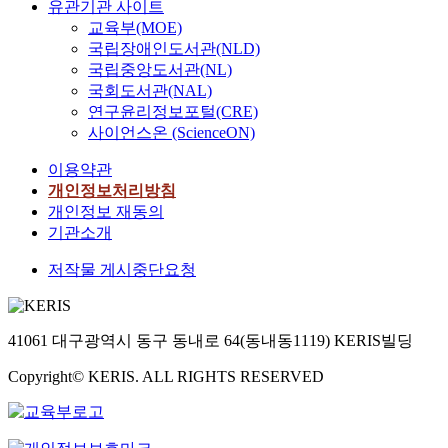
유관기관 사이트
e
e
e
교육부(MOE)
s
K
t
국립장애인도서관(NLD)
t
o
e
국립중앙도서관(NL)
o
r
l
r
국회도서관(NAL)
e
e
s
연구윤리정보포털(CRE)
a
c
i
사이언스온 (ScienceON)
n
o
n
f
m
이용약관
t
i
m
e
개인정보처리방침
r
u
r
개인정보 재동의
m
n
a
기관소개
s
i
c
’
c
저작물 게시중단요청
t
e
a
w
x
t
i
-
i
t
p
o
41061 대구광역시 동구 동내로 64(동내동1119) KERIS빌딩
h
o
n
s
Copyright© KERIS. ALL RIGHTS RESERVED
s
i
e
t
n
l
f
d
l
i
u