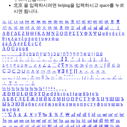
北京 을 입력하시려면
beijing
을 입력하시고 space를 누르
시면 됩니다.
ㅥ
ㅦ
ㅧ
ㅨ
ㅩ
ㅪ
ㅫ
ㅬ
ㅭ
ㅮ
ㅯ
ㅰ
ㅱ
ㅲ
ㅳ
ㅴ
ㅵ
ㅶ
ㅷ
ㅸ
ㅹ
ㅺ
ㅻ
ㅼ
ㅽ
ㅾ
ㅿ
ㆀ
ㆁ
ㆂ
ㆃ
ㆄ
ㆅ
ㆆ
ㆇ
ㆈ
ㆉ
ㆊ
ㆋ
ㆌ
ㆍ
ㆎ
Α
Β
Γ
Δ
Ε
Ζ
Η
Θ
Ι
Κ
Λ
Μ
Ν
Ξ
Ο
Π
Ρ
Σ
Τ
Υ
Φ
Χ
Ψ
Ω
α
β
γ
δ
ε
ζ
η
θ
ι
κ
λ
μ
ν
ξ
ο
π
ρ
σ
τ
υ
φ
χ
ψ
ω
á
à
Á
À
é
è
É
È
ç
Ç
ê
Ä
Ö
Ü
ä
ö
ü
ß
ְ
ֳ
ֲ
ֱ
ָ
ַ
ֵ
ֶ
ִ
ֹ
ּ
ֻ
ׂ
ׁ
ּ
ב
ה
נ
מ
צ
ת
ץ
ש
ד
ג
כ
ע
י
ח
ל
ך
ף
ק
ר
א
ט
ו
ן
ם
פ
‘
’
“
”
〔
〕
〈
〉
「
」
『
』
【
】
＂
（
）
［
］
｛
｝
±
×
÷
≠
≤
≥
∞
∴
♂
♀
∠
⊥
⌒
∂
∇
≡
≒
≪
≫
√
∽
∝
∵
∫
∬
∈
∋
⊆
⊇
⊂
⊃
∪
∩
∧
∨
￢
⇒
⇔
∀
∃
∮
∑
∏
＋
－
＜
＝
＞
、
。
·
‥
…
¨
〃
―
∥
＼
∼
´
～
ˇ
˘
˝
˚
˙
¸
˛
¡
¿
ː
！
＇
，
．
／
：
；
？
＾
＿
｀
｜
½
⅓
⅔
¼
¾
⅛
⅜
⅝
⅞
¹
²
³
⁴
ⁿ
₁
₂
₃
₄
Æ
Ð
Ħ
Ĳ
Ł
Ø
Œ
Þ
Ŧ
Ŋ
æ
đ
ð
ħ
ı
ĳ
ĸ
ŀ
ł
ø
œ
ß
þ
ŧ
ŋ
ŉ
А
Б
В
Г
Д
Е
Ё
Ж
З
И
Й
К
Л
М
Н
О
П
Р
С
Т
У
Ф
Х
Ц
Ч
Ш
Щ
Ъ
Ы
Ь
Э
Ю
Я
а
б
в
г
д
е
ё
ж
з
и
й
к
л
м
н
о
п
р
с
т
у
ф
х
ц
ч
ш
щ
ъ
ы
ь
э
ю
я
′
″
℃
Å
￠
￡
￥
¤
℉
‰
＄
％
Ｆ
￦
㎕
㎖
㎗
ℓ
㎘
㏄
㎣
㎤
㎥
㎦
㎙
㎚
㎛
㎜
㎝
㎞
㎟
㎠
㎡
㎢
㏊
㎍
㎎
㎏
㏏
㎈
㎉
㏈
㎧
㎨
㎰
㎱
㎲
㎳
㎴
㎵
㎶
㎷
㎸
㎹
㎀
㎁
㎂
㎃
㎄
㎺
㎻
㎽
㎾
㎿
㎐
㎑