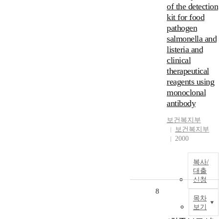
of the detection
kit for food
pathogen
salmonella and
listeria and
clinical
therapeutical
reagents using
monoclonal
antibody
보건복지부
보건복지부
2000
복사/
대출
신청
8
목차
보기