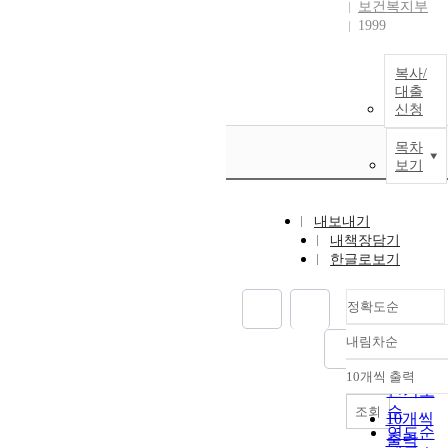
보건복지부
1999
복사/
대출
신청
목차
보기
내보내기
내책장담기
한글로보기
정확도순
내림차순
정확도
순
10개씩 출력
내림차
인기도
순
조회
10개씩
연도순
출력