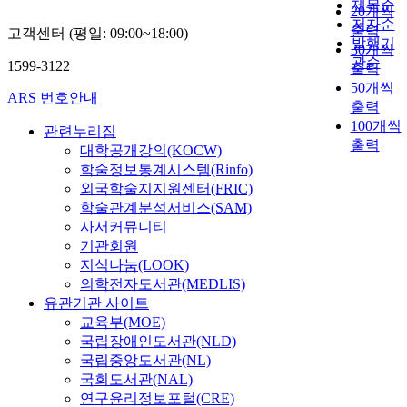
제목순
20개씩
저자순
출력
고객센터 (평일: 09:00~18:00)
발행기
30개씩
관순
1599-3122
출력
50개씩
ARS 번호안내
출력
100개씩
관련누리집
출력
대학공개강의(KOCW)
학술정보통계시스템(Rinfo)
외국학술지지원센터(FRIC)
학술관계분석서비스(SAM)
사서커뮤니티
기관회원
지식나눔(LOOK)
의학전자도서관(MEDLIS)
유관기관 사이트
교육부(MOE)
국립장애인도서관(NLD)
국립중앙도서관(NL)
국회도서관(NAL)
연구윤리정보포털(CRE)