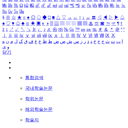
㎒
㎓
㎔
Ω
㏀
㏁
㎊
㎋
㎌
㏖
㏅
㎭
㎮
㎯
㏛
㎩
㎪
㎫
㎬
㏝
㏐
㏓
㏃
㏉
㏜
㏆
§
※
☆
★
○
●
◎
◇
◆
□
■
△
▽
→
←
↑
↓
↔
〓
◁
◀
▷
▶
♤
♠
♡
♥
♧
♣
⊙
◈
▣
◐
◑
▒
▤
▥
▨
▧
▦
▩
♨
☏
☎
☜
☞
¶
†
‡
↕
↗
↙
↖
↘
♭
♩
♪
♬
㉿
㈜
№
㏇
™
㏂
㏘
℡
＃
＆
＊
＠
ª
º
ⅰ
ⅱ
ⅲ
ⅳ
ⅴ
ⅵ
ⅶ
ⅷ
ⅸ
ⅹ
Ⅰ
Ⅱ
Ⅲ
Ⅳ
Ⅴ
Ⅵ
Ⅶ
Ⅷ
Ⅸ
Ⅹ
ا
ب
ت
ث
ج
ح
خ
د
ذ
ر
ز
س
ش
ص
ض
ط
ظ
ع
غ
ف
ق
ک
ل
م
ن
ه
و
ی
닫기
통합검색
국내학술논문
학위논문
해외학술논문
학술지