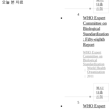
오늘 본 자료
대출
신청
4
WHO Expert
Committee on
Biological
Standardization
: Fifty-eighth
Report
WHO Expert
Committee on
Biological
Standardization
World Health
Organization
2011
복사/
대출
신청
5
WHO Expert