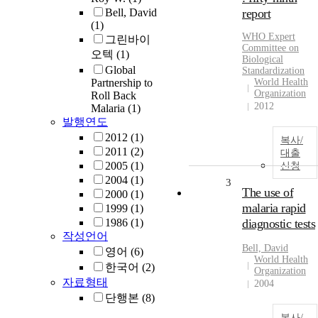
Bell, David
report
(1)
WHO Expert
그린바이
Committee on
오텍
(1)
Biological
Global
Standardization
Partnership to
World Health
Organization
Roll Back
2012
Malaria
(1)
발행연도
2012
(1)
복사/
2011
(2)
대출
2005
(1)
신청
2004
(1)
3
The use of
2000
(1)
malaria rapid
1999
(1)
1986
(1)
diagnostic tests
작성언어
Bell, David
영어
(6)
World Health
한국어
(2)
Organization
자료형태
2004
단행본
(8)
복사/