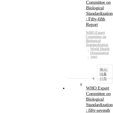
Committee on
Biological
Standardization
: Fifty-fifth
Report
WHO Expert
Committee on
Biological
Standardization
World Health
Organization
2005
복사/
대출
신청
6
WHO Expert
Committee on
Biological
Standardization
: fifty-seventh