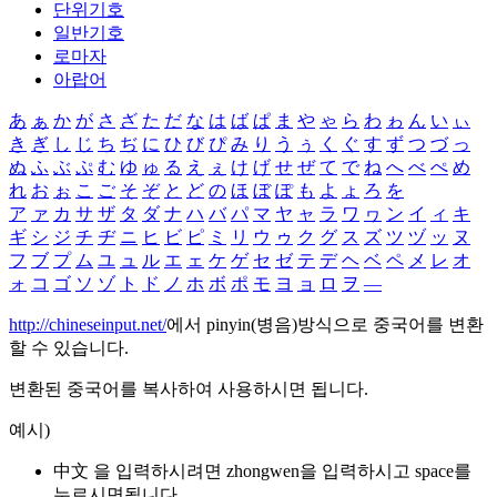
단위기호
일반기호
로마자
아랍어
あ
ぁ
か
が
さ
ざ
た
だ
な
は
ば
ぱ
ま
や
ゃ
ら
わ
ゎ
ん
い
ぃ
き
ぎ
し
じ
ち
ぢ
に
ひ
び
ぴ
み
り
う
ぅ
く
ぐ
す
ず
つ
づ
っ
ぬ
ふ
ぶ
ぷ
む
ゆ
ゅ
る
え
ぇ
け
げ
せ
ぜ
て
で
ね
へ
べ
ぺ
め
れ
お
ぉ
こ
ご
そ
ぞ
と
ど
の
ほ
ぼ
ぽ
も
よ
ょ
ろ
を
ア
ァ
カ
サ
ザ
タ
ダ
ナ
ハ
バ
パ
マ
ヤ
ャ
ラ
ワ
ヮ
ン
イ
ィ
キ
ギ
シ
ジ
チ
ヂ
ニ
ヒ
ビ
ピ
ミ
リ
ウ
ゥ
ク
グ
ス
ズ
ツ
ヅ
ッ
ヌ
フ
ブ
プ
ム
ユ
ュ
ル
エ
ェ
ケ
ゲ
セ
ゼ
テ
デ
ヘ
ベ
ペ
メ
レ
オ
ォ
コ
ゴ
ソ
ゾ
ト
ド
ノ
ホ
ボ
ポ
モ
ヨ
ョ
ロ
ヲ
―
http://chineseinput.net/
에서 pinyin(병음)방식으로 중국어를 변환
할 수 있습니다.
변환된 중국어를 복사하여 사용하시면 됩니다.
예시)
中文 을 입력하시려면
zhongwen
을 입력하시고 space를
누르시면됩니다.