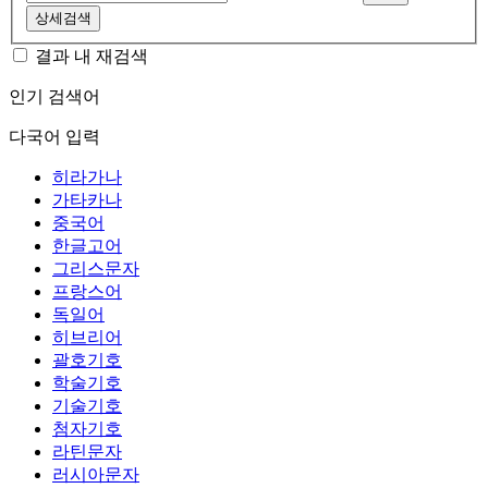
상세검색
결과 내 재검색
인기 검색어
다국어 입력
히라가나
가타카나
중국어
한글고어
그리스문자
프랑스어
독일어
히브리어
괄호기호
학술기호
기술기호
첨자기호
라틴문자
러시아문자