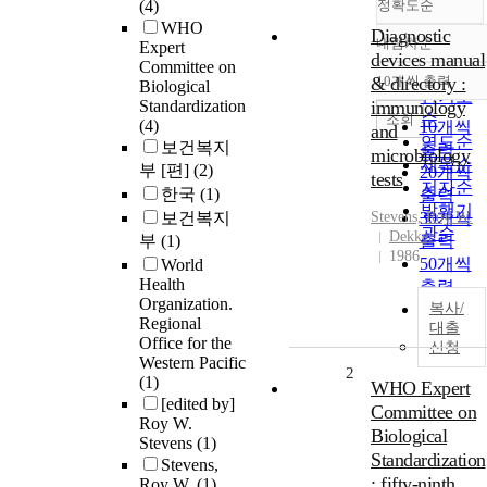
(4)
정확도순
WHO
Diagnostic
내림차순
Expert
정확도
devices manual
Committee on
순
& directory :
10개씩 출력
Biological
내림차
인기도
Standardization
immunology
순
조회
(4)
10개씩
and
연도순
보건복지
출력
microbiology
제목순
부 [편]
(2)
20개씩
tests
저자순
한국
(1)
출력
발행기
보건복지
Stevens, Roy W.
30개씩
관순
Dekker
부
(1)
출력
1986
50개씩
World
Health
출력
Organization.
100개씩
복사/
Regional
대출
출력
Office for the
신청
Western Pacific
2
(1)
WHO Expert
[edited by]
Committee on
Roy W.
Biological
Stevens
(1)
Standardization
Stevens,
: fifty-ninth
Roy W.
(1)