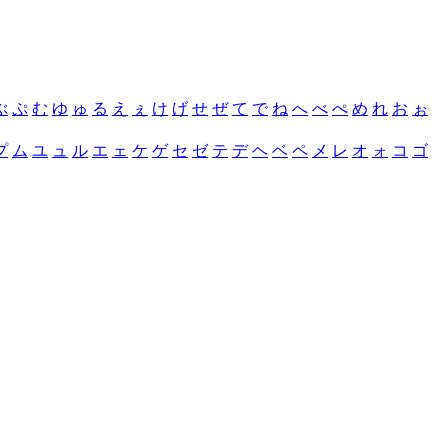
ぶ
ぷ
む
ゆ
ゅ
る
え
ぇ
け
げ
せ
ぜ
て
で
ね
へ
べ
ぺ
め
れ
お
ぉ
プ
ム
ユ
ュ
ル
エ
ェ
ケ
ゲ
セ
ゼ
テ
デ
ヘ
ベ
ペ
メ
レ
オ
ォ
コ
ゴ