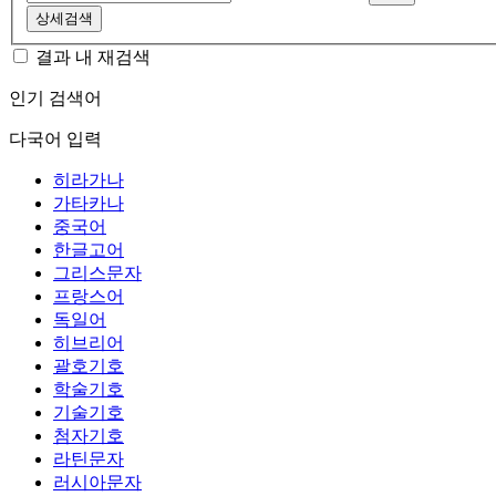
상세검색
결과 내 재검색
인기 검색어
다국어 입력
히라가나
가타카나
중국어
한글고어
그리스문자
프랑스어
독일어
히브리어
괄호기호
학술기호
기술기호
첨자기호
라틴문자
러시아문자