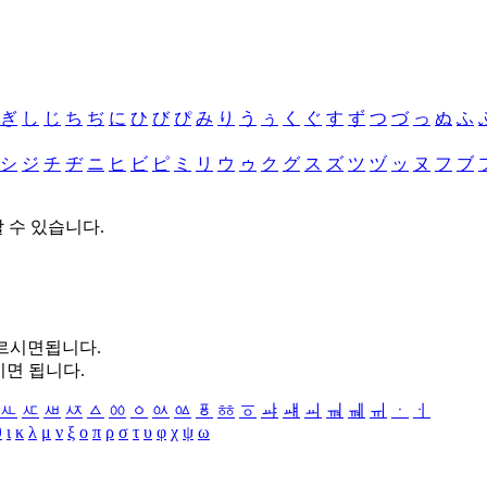
ぎ
し
じ
ち
ぢ
に
ひ
び
ぴ
み
り
う
ぅ
く
ぐ
す
ず
つ
づ
っ
ぬ
ふ
シ
ジ
チ
ヂ
ニ
ヒ
ビ
ピ
ミ
リ
ウ
ゥ
ク
グ
ス
ズ
ツ
ヅ
ッ
ヌ
フ
ブ
할 수 있습니다.
누르시면됩니다.
시면 됩니다.
ㅻ
ㅼ
ㅽ
ㅾ
ㅿ
ㆀ
ㆁ
ㆂ
ㆃ
ㆄ
ㆅ
ㆆ
ㆇ
ㆈ
ㆉ
ㆊ
ㆋ
ㆌ
ㆍ
ㆎ
θ
ι
κ
λ
μ
ν
ξ
ο
π
ρ
σ
τ
υ
φ
χ
ψ
ω