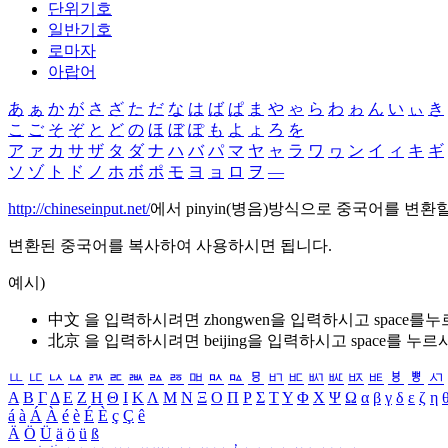
단위기호
일반기호
로마자
아랍어
あ
ぁ
か
が
さ
ざ
た
だ
な
は
ば
ぱ
ま
や
ゃ
ら
わ
ゎ
ん
い
ぃ
き
こ
ご
そ
ぞ
と
ど
の
ほ
ぼ
ぽ
も
よ
ょ
ろ
を
ア
ァ
カ
サ
ザ
タ
ダ
ナ
ハ
バ
パ
マ
ヤ
ャ
ラ
ワ
ヮ
ン
イ
ィ
キ
ギ
ソ
ゾ
ト
ド
ノ
ホ
ボ
ポ
モ
ヨ
ョ
ロ
ヲ
―
http://chineseinput.net/
에서 pinyin(병음)방식으로 중국어를 변환
변환된 중국어를 복사하여 사용하시면 됩니다.
예시)
中文 을 입력하시려면
zhongwen
을 입력하시고 space를
北京 을 입력하시려면
beijing
을 입력하시고 space를 누르
ㅥ
ㅦ
ㅧ
ㅨ
ㅩ
ㅪ
ㅫ
ㅬ
ㅭ
ㅮ
ㅯ
ㅰ
ㅱ
ㅲ
ㅳ
ㅴ
ㅵ
ㅶ
ㅷ
ㅸ
ㅹ
ㅺ
Α
Β
Γ
Δ
Ε
Ζ
Η
Θ
Ι
Κ
Λ
Μ
Ν
Ξ
Ο
Π
Ρ
Σ
Τ
Υ
Φ
Χ
Ψ
Ω
α
β
γ
δ
ε
ζ
η
á
à
Á
À
é
è
É
È
ç
Ç
ê
Ä
Ö
Ü
ä
ö
ü
ß