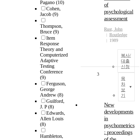
Pagano
(10)
of
Cohen,
psychological
Jacob
(9)
assessment
Thompson,
Rust, John
Bruce
(9)
Routledge
Item
1989
Response
Theory and
Computerized
복사/
Adaptive
대출
Testing
신청
Conference
3
(9)
목
Ferguson,
차
George
보
Andrew
(8)
기
Guilford,
New
J. P
(8)
developments
Edwards,
in
Allen Louis
(8)
psychometrics
: proceedings
Hambleton,
of the