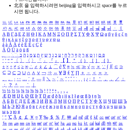
北京 을 입력하시려면
beijing
을 입력하시고 space를 누르
시면 됩니다.
ㅥ
ㅦ
ㅧ
ㅨ
ㅩ
ㅪ
ㅫ
ㅬ
ㅭ
ㅮ
ㅯ
ㅰ
ㅱ
ㅲ
ㅳ
ㅴ
ㅵ
ㅶ
ㅷ
ㅸ
ㅹ
ㅺ
ㅻ
ㅼ
ㅽ
ㅾ
ㅿ
ㆀ
ㆁ
ㆂ
ㆃ
ㆄ
ㆅ
ㆆ
ㆇ
ㆈ
ㆉ
ㆊ
ㆋ
ㆌ
ㆍ
ㆎ
Α
Β
Γ
Δ
Ε
Ζ
Η
Θ
Ι
Κ
Λ
Μ
Ν
Ξ
Ο
Π
Ρ
Σ
Τ
Υ
Φ
Χ
Ψ
Ω
α
β
γ
δ
ε
ζ
η
θ
ι
κ
λ
μ
ν
ξ
ο
π
ρ
σ
τ
υ
φ
χ
ψ
ω
á
à
Á
À
é
è
É
È
ç
Ç
ê
Ä
Ö
Ü
ä
ö
ü
ß
ְ
ֳ
ֲ
ֱ
ָ
ַ
ֵ
ֶ
ִ
ֹ
ּ
ֻ
ׂ
ׁ
ּ
ב
ה
נ
מ
צ
ת
ץ
ש
ד
ג
כ
ע
י
ח
ל
ך
ף
ק
ר
א
ט
ו
ן
ם
פ
‘
’
“
”
〔
〕
〈
〉
「
」
『
』
【
】
＂
（
）
［
］
｛
｝
±
×
÷
≠
≤
≥
∞
∴
♂
♀
∠
⊥
⌒
∂
∇
≡
≒
≪
≫
√
∽
∝
∵
∫
∬
∈
∋
⊆
⊇
⊂
⊃
∪
∩
∧
∨
￢
⇒
⇔
∀
∃
∮
∑
∏
＋
－
＜
＝
＞
、
。
·
‥
…
¨
〃
―
∥
＼
∼
´
～
ˇ
˘
˝
˚
˙
¸
˛
¡
¿
ː
！
＇
，
．
／
：
；
？
＾
＿
｀
｜
½
⅓
⅔
¼
¾
⅛
⅜
⅝
⅞
¹
²
³
⁴
ⁿ
₁
₂
₃
₄
Æ
Ð
Ħ
Ĳ
Ł
Ø
Œ
Þ
Ŧ
Ŋ
æ
đ
ð
ħ
ı
ĳ
ĸ
ŀ
ł
ø
œ
ß
þ
ŧ
ŋ
ŉ
А
Б
В
Г
Д
Е
Ё
Ж
З
И
Й
К
Л
М
Н
О
П
Р
С
Т
У
Ф
Х
Ц
Ч
Ш
Щ
Ъ
Ы
Ь
Э
Ю
Я
а
б
в
г
д
е
ё
ж
з
и
й
к
л
м
н
о
п
р
с
т
у
ф
х
ц
ч
ш
щ
ъ
ы
ь
э
ю
я
′
″
℃
Å
￠
￡
￥
¤
℉
‰
＄
％
Ｆ
￦
㎕
㎖
㎗
ℓ
㎘
㏄
㎣
㎤
㎥
㎦
㎙
㎚
㎛
㎜
㎝
㎞
㎟
㎠
㎡
㎢
㏊
㎍
㎎
㎏
㏏
㎈
㎉
㏈
㎧
㎨
㎰
㎱
㎲
㎳
㎴
㎵
㎶
㎷
㎸
㎹
㎀
㎁
㎂
㎃
㎄
㎺
㎻
㎽
㎾
㎿
㎐
㎑