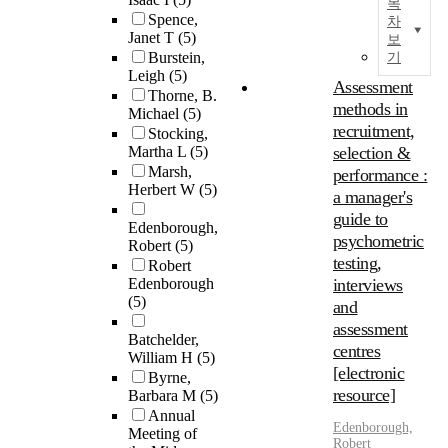
목
Spence,
차
Janet T
(5)
보
Burstein,
기
Leigh
(5)
Assessment
Thorne, B.
methods in
Michael
(5)
recruitment,
Stocking,
Martha L
(5)
selection &
Marsh,
performance :
Herbert W
(5)
a manager's
guide to
Edenborough,
psychometric
Robert
(5)
testing,
Robert
Edenborough
interviews
(5)
and
assessment
Batchelder,
centres
William H
(5)
[electronic
Byrne,
resource]
Barbara M
(5)
Annual
Edenborough,
Meeting of
Robert