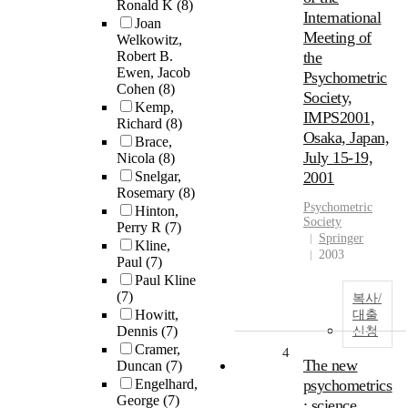
Ronald K
(8)
International
Joan
Meeting of
Welkowitz,
Robert B.
the
Ewen, Jacob
Psychometric
Cohen
(8)
Society,
Kemp,
IMPS2001,
Richard
(8)
Osaka, Japan,
Brace,
July 15-19,
Nicola
(8)
Snelgar,
2001
Rosemary
(8)
Psychometric
Hinton,
Society
Perry R
(7)
Springer
Kline,
2003
Paul
(7)
Paul Kline
(7)
복사/
Howitt,
대출
Dennis
(7)
신청
Cramer,
4
The new
Duncan
(7)
Engelhard,
psychometrics
George
(7)
: science,