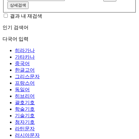
상세검색
결과 내 재검색
인기 검색어
다국어 입력
히라가나
가타카나
중국어
한글고어
그리스문자
프랑스어
독일어
히브리어
괄호기호
학술기호
기술기호
첨자기호
라틴문자
러시아문자