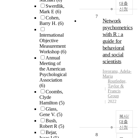
대출
Swerdlik,
신청
Mark E
(6)
7
Cohen,
Network
Barry H.
(6)
psychometrics
with R : a
International
Objective
guide for
Measurement
behavioral
Workshop
(6)
and social
Annual
scientists
Meeting of
the American
Isvoranu, Adela-
Psychological
Maria
Association
Routledge,
(6)
Taylor &
Francis
Coombs,
Group
Clyde
2022
Hamilton
(5)
Glass,
Gene V.
(5)
복사/
Bush,
대출
Robert R
(5)
신청
Bejar,
8
Isaac I
(5)