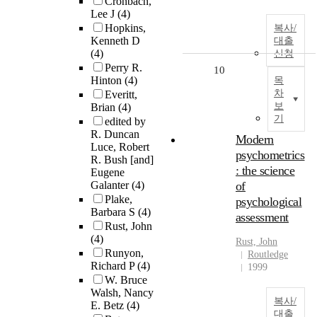
Cronbach,
Lee J
(4)
Hopkins,
복사/
Kenneth D
대출
(4)
신청
Perry R.
10
Hinton
(4)
목
차
Everitt,
보
Brian
(4)
기
edited by
R. Duncan
Modern
Luce, Robert
psychometrics
R. Bush [and]
: the science
Eugene
Galanter
(4)
of
Plake,
psychological
Barbara S
(4)
assessment
Rust, John
(4)
Rust, John
Runyon,
Routledge
Richard P
(4)
1999
W. Bruce
Walsh, Nancy
복사/
E. Betz
(4)
대출