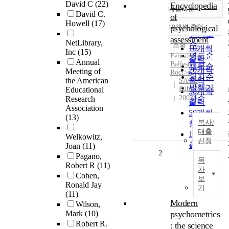
David C
(22)
Encyclopedia
내림차순
정확도
David C.
of
Howell
(17)
순
10개씩 출력
psychological
내림차순
인기도
assessment
NetLibrary,
순
조회
10개씩
Inc
(15)
연도순
Ferna>ndez
출력
Annual
Ballesteros,
제목순
20개씩
Meeting of
Roci>o
저자순
the American
출력
SAGE
발행기
Publications
Educational
30개씩
2003
관순
Research
출력
Association
50개씩
(13)
복사/
출력
대출
100개씩
Welkowitz,
신청
출력
Joan
(11)
2
Pagano,
목
Robert R
(11)
차
Cohen,
보
Ronald Jay
기
(11)
Modern
Wilson,
Mark
(10)
psychometrics
Robert R.
: the science