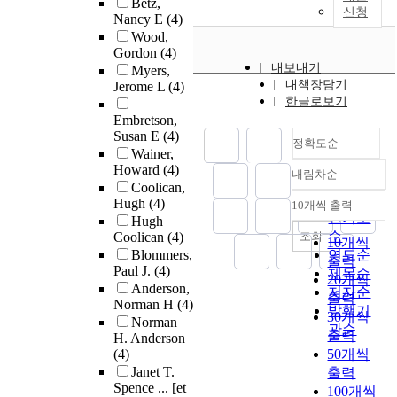
Betz,
신청
Nancy E
(4)
Wood,
Gordon
(4)
내보내기
Myers,
내책장담기
Jerome L
(4)
한글로보기
Embretson,
Susan E
(4)
정확도순
Wainer,
Howard
(4)
내림차순
정확도
Coolican,
순
Hugh
(4)
10개씩 출력
내림차순
인기도
Hugh
순
조회
Coolican
(4)
10개씩
Blommers,
연도순
출력
Paul J.
(4)
제목순
20개씩
Anderson,
저자순
출력
Norman H
(4)
발행기
30개씩
Norman
관순
출력
H. Anderson
(4)
50개씩
Janet T.
출력
Spence ... [et
100개씩