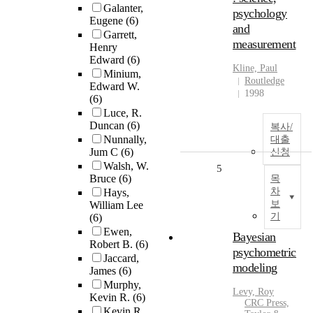
Galanter,
psychology
Eugene
(6)
and
Garrett,
measurement
Henry
Edward
(6)
Kline, Paul
Minium,
Routledge
Edward W.
1998
(6)
Luce, R.
Duncan
(6)
복사/
Nunnally,
대출
Jum C
(6)
신청
Walsh, W.
5
Bruce
(6)
목
차
Hays,
보
William Lee
기
(6)
Ewen,
Bayesian
Robert B.
(6)
psychometric
Jaccard,
modeling
James
(6)
Murphy,
Levy, Roy
Kevin R.
(6)
CRC Press,
Kevin R.