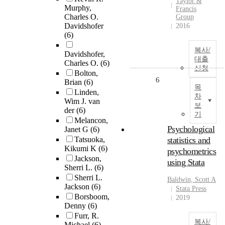
Taylor &
Murphy,
Francis
Charles O.
Group
Davidshofer
2016
(6)
복사/
Davidshofer,
대출
Charles O.
(6)
신청
Bolton,
6
Brian
(6)
목
Linden,
차
Wim J. van
보
der
(6)
기
Melancon,
Psychological
Janet G
(6)
Tatsuoka,
statistics and
Kikumi K
(6)
psychometrics
Jackson,
using Stata
Sherri L.
(6)
Sherri L.
Baldwin, Scott A
Jackson
(6)
Stata Press
Borsboom,
2019
Denny
(6)
Furr, R.
복사/
Michael
(6)