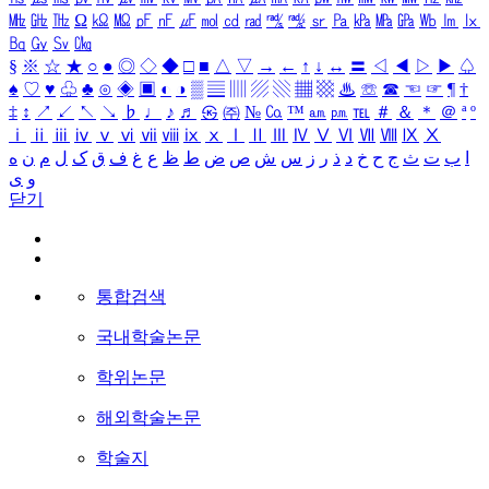
㎒
㎓
㎔
Ω
㏀
㏁
㎊
㎋
㎌
㏖
㏅
㎭
㎮
㎯
㏛
㎩
㎪
㎫
㎬
㏝
㏐
㏓
㏃
㏉
㏜
㏆
§
※
☆
★
○
●
◎
◇
◆
□
■
△
▽
→
←
↑
↓
↔
〓
◁
◀
▷
▶
♤
♠
♡
♥
♧
♣
⊙
◈
▣
◐
◑
▒
▤
▥
▨
▧
▦
▩
♨
☏
☎
☜
☞
¶
†
‡
↕
↗
↙
↖
↘
♭
♩
♪
♬
㉿
㈜
№
㏇
™
㏂
㏘
℡
＃
＆
＊
＠
ª
º
ⅰ
ⅱ
ⅲ
ⅳ
ⅴ
ⅵ
ⅶ
ⅷ
ⅸ
ⅹ
Ⅰ
Ⅱ
Ⅲ
Ⅳ
Ⅴ
Ⅵ
Ⅶ
Ⅷ
Ⅸ
Ⅹ
ا
ب
ت
ث
ج
ح
خ
د
ذ
ر
ز
س
ش
ص
ض
ط
ظ
ع
غ
ف
ق
ک
ل
م
ن
ه
و
ی
닫기
통합검색
국내학술논문
학위논문
해외학술논문
학술지