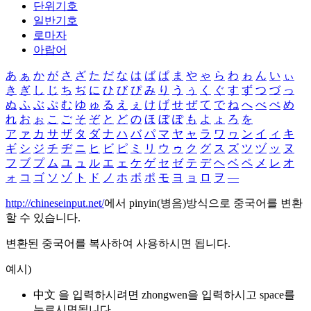
단위기호
일반기호
로마자
아랍어
あ
ぁ
か
が
さ
ざ
た
だ
な
は
ば
ぱ
ま
や
ゃ
ら
わ
ゎ
ん
い
ぃ
き
ぎ
し
じ
ち
ぢ
に
ひ
び
ぴ
み
り
う
ぅ
く
ぐ
す
ず
つ
づ
っ
ぬ
ふ
ぶ
ぷ
む
ゆ
ゅ
る
え
ぇ
け
げ
せ
ぜ
て
で
ね
へ
べ
ぺ
め
れ
お
ぉ
こ
ご
そ
ぞ
と
ど
の
ほ
ぼ
ぽ
も
よ
ょ
ろ
を
ア
ァ
カ
サ
ザ
タ
ダ
ナ
ハ
バ
パ
マ
ヤ
ャ
ラ
ワ
ヮ
ン
イ
ィ
キ
ギ
シ
ジ
チ
ヂ
ニ
ヒ
ビ
ピ
ミ
リ
ウ
ゥ
ク
グ
ス
ズ
ツ
ヅ
ッ
ヌ
フ
ブ
プ
ム
ユ
ュ
ル
エ
ェ
ケ
ゲ
セ
ゼ
テ
デ
ヘ
ベ
ペ
メ
レ
オ
ォ
コ
ゴ
ソ
ゾ
ト
ド
ノ
ホ
ボ
ポ
モ
ヨ
ョ
ロ
ヲ
―
http://chineseinput.net/
에서 pinyin(병음)방식으로 중국어를 변환
할 수 있습니다.
변환된 중국어를 복사하여 사용하시면 됩니다.
예시)
中文 을 입력하시려면
zhongwen
을 입력하시고 space를
누르시면됩니다.