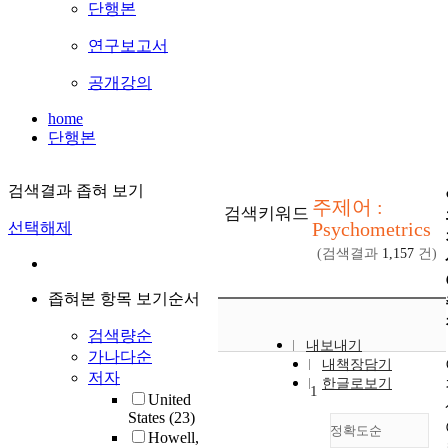
단행본
연구보고서
공개강의
home
단행본
검색결과 좁혀 보기
주제어 :
검색키워드
Psychometrics
선택해제
(검색결과
1,157
건)
좁혀본 항목 보기순서
검색량순
내보내기
가나다순
내책장담기
저자
한글로보기
1
United
States
(23)
정확도순
Howell,