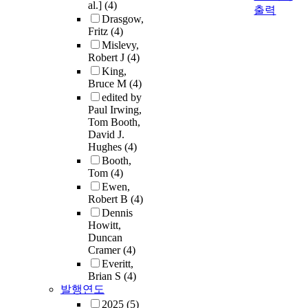
al.]
(4)
출력
Drasgow,
Fritz
(4)
Mislevy,
Robert J
(4)
King,
Bruce M
(4)
edited by
Paul Irwing,
Tom Booth,
David J.
Hughes
(4)
Booth,
Tom
(4)
Ewen,
Robert B
(4)
Dennis
Howitt,
Duncan
Cramer
(4)
Everitt,
Brian S
(4)
발행연도
2025
(5)