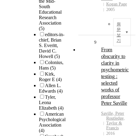
the Mid-
Kogan Page
South
2005
Educational
Research
Association
원
(5)
문
editors-in-
보
chief, Brian
기
9
S. Everitt,
From
David C.
obscurity to
Howell
(5)
Colonius,
clarity in
Hans
(5)
psychometric
Kirk,
testing :
Roger E
(4)
selected
Allen L.
works of
Edwards
(4)
professor
Tyler,
Leona
Peter Saville
Elizabeth
(4)
Saville, Peter
American
Routledge,
Psychological
Taylor &
Association
Francis
(4)
2016