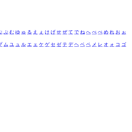
ぶ
ぷ
む
ゆ
ゅ
る
え
ぇ
け
げ
せ
ぜ
て
で
ね
へ
べ
ぺ
め
れ
お
ぉ
プ
ム
ユ
ュ
ル
エ
ェ
ケ
ゲ
セ
ゼ
テ
デ
ヘ
ベ
ペ
メ
レ
オ
ォ
コ
ゴ