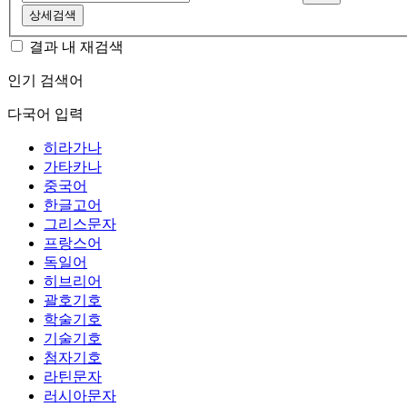
상세검색
결과 내 재검색
인기 검색어
다국어 입력
히라가나
가타카나
중국어
한글고어
그리스문자
프랑스어
독일어
히브리어
괄호기호
학술기호
기술기호
첨자기호
라틴문자
러시아문자