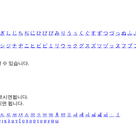
ぎ
し
じ
ち
ぢ
に
ひ
び
ぴ
み
り
う
ぅ
く
ぐ
す
ず
つ
づ
っ
ぬ
ふ
シ
ジ
チ
ヂ
ニ
ヒ
ビ
ピ
ミ
リ
ウ
ゥ
ク
グ
ス
ズ
ツ
ヅ
ッ
ヌ
フ
ブ
할 수 있습니다.
누르시면됩니다.
시면 됩니다.
ㅻ
ㅼ
ㅽ
ㅾ
ㅿ
ㆀ
ㆁ
ㆂ
ㆃ
ㆄ
ㆅ
ㆆ
ㆇ
ㆈ
ㆉ
ㆊ
ㆋ
ㆌ
ㆍ
ㆎ
θ
ι
κ
λ
μ
ν
ξ
ο
π
ρ
σ
τ
υ
φ
χ
ψ
ω