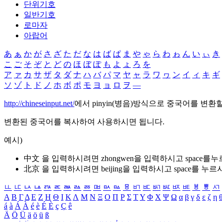
단위기호
일반기호
로마자
아랍어
あ
ぁ
か
が
さ
ざ
た
だ
な
は
ば
ぱ
ま
や
ゃ
ら
わ
ゎ
ん
い
ぃ
き
こ
ご
そ
ぞ
と
ど
の
ほ
ぼ
ぽ
も
よ
ょ
ろ
を
ア
ァ
カ
サ
ザ
タ
ダ
ナ
ハ
バ
パ
マ
ヤ
ャ
ラ
ワ
ヮ
ン
イ
ィ
キ
ギ
ソ
ゾ
ト
ド
ノ
ホ
ボ
ポ
モ
ヨ
ョ
ロ
ヲ
―
http://chineseinput.net/
에서 pinyin(병음)방식으로 중국어를 변환
변환된 중국어를 복사하여 사용하시면 됩니다.
예시)
中文 을 입력하시려면
zhongwen
을 입력하시고 space를
北京 을 입력하시려면
beijing
을 입력하시고 space를 누르
ㅥ
ㅦ
ㅧ
ㅨ
ㅩ
ㅪ
ㅫ
ㅬ
ㅭ
ㅮ
ㅯ
ㅰ
ㅱ
ㅲ
ㅳ
ㅴ
ㅵ
ㅶ
ㅷ
ㅸ
ㅹ
ㅺ
Α
Β
Γ
Δ
Ε
Ζ
Η
Θ
Ι
Κ
Λ
Μ
Ν
Ξ
Ο
Π
Ρ
Σ
Τ
Υ
Φ
Χ
Ψ
Ω
α
β
γ
δ
ε
ζ
η
á
à
Á
À
é
è
É
È
ç
Ç
ê
Ä
Ö
Ü
ä
ö
ü
ß